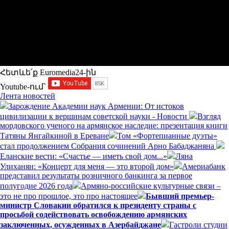
Հետևե՛ք Euromedia24-ին
Youtube-ում`
Лента новостей
Зарождение Академии наук Армении: От истоков
цивилизации к вершинам советской науки - Новости
Взгляд
мордовского ученого на армянское наследие: презентация книги
Татяны Янгайкиной в Ереване
Том «Фортепианные дуэты»
стал продолжением Собрания сочинений Арно Бабаджаняна
Еланские вести: «Счастье — иметь свой дом...»
Ляна
Улиханян: «Концерт для меня — это второй дом»
Америабанк
представил результаты розничного банкинга за первое
полугодие 2026 года
Армяно-российские культурные связи –
это не про прошлое, это про настоящее
Бывший премьер-
министр Словакии обратился к президенту страны с
просьбой содействовать освобождению армянских
заключенных, осужденных в Азербайджане
Гастроли студии