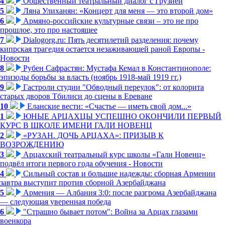
4
Общественный театральный диалог с Грузией
5
Ляна Улиханян: «Концерт для меня — это второй дом»
6
Армяно-российские культурные связи – это не про
прошлое, это про настоящее
7
Dialogorg.ru: Пять десятилетий разделения: почему
кипрская трагедия остается незаживающей раной Европы -
Новости
8
Рубен Сафрастян: Мустафа Кемал в Константинополе:
эпизоды борьбы за власть (ноябрь 1918-май 1919 гг.)
9
Гастроли студии "Обводный переулок": от колорита
старых дворов Тбилиси до сцены в Ереване
10
Еланские вести: «Счастье — иметь свой дом...»
1
ЮНЫЕ АРЦАХЦЫ УСПЕШНО ОКОНЧИЛИ ПЕРВЫЙ
КУРС В ШКОЛЕ ИМЕНИ ГАЛИ НОВЕНЦ
2
«РУЗАН. ДОЧЬ АРЦАХА»: ПРИЗЫВ К
ВОЗРОЖДЕНИЮ
3
Арцахский театральный курс школы «Гали Новенц»
подвёл итоги первого года обучения - Новости
4
Сильный состав и большие надежды: сборная Армении
завтра выступит против сборной Азербайджана
5
Армения — Албания 3:0: после разгрома Азербайджана
— следующая уверенная победа
6
"Страшно бывает потом": Война за Арцах глазами
военкора