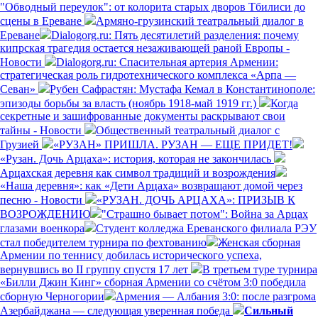
"Обводный переулок": от колорита старых дворов Тбилиси до
сцены в Ереване
Армяно-грузинский театральный диалог в
Ереване
Dialogorg.ru: Пять десятилетий разделения: почему
кипрская трагедия остается незаживающей раной Европы -
Новости
Dialogorg.ru: Спасительная артерия Армении:
стратегическая роль гидротехнического комплекса «Арпа —
Севан»
Рубен Сафрастян: Мустафа Кемал в Константинополе:
эпизоды борьбы за власть (ноябрь 1918-май 1919 гг.)
Когда
секретные и зашифрованные документы раскрывают свои
тайны - Новости
Общественный театральный диалог с
Грузией
«РУЗАН» ПРИШЛА. РУЗАН — ЕЩЕ ПРИДЕТ!
«Рузан. Дочь Арцаха»: история, которая не закончилась
Арцахская деревня как символ традиций и возрождения
«Наша деревня»: как «Дети Арцаха» возвращают домой через
песню - Новости
«РУЗАН. ДОЧЬ АРЦАХА»: ПРИЗЫВ К
ВОЗРОЖДЕНИЮ
"Страшно бывает потом": Война за Арцах
глазами военкора
Студент колледжа Ереванского филиала РЭУ
стал победителем турнира по фехтованию
Женская сборная
Армении по теннису добилась исторического успеха,
вернувшись во II группу спустя 17 лет
В третьем туре турнира
«Билли Джин Кинг» сборная Армении со счётом 3:0 победила
сборную Черногории
Армения — Албания 3:0: после разгрома
Азербайджана — следующая уверенная победа
Сильный