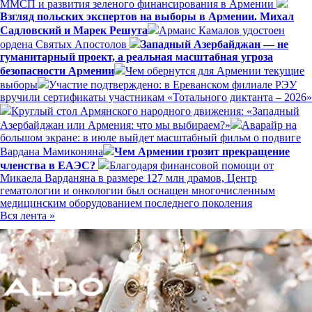
ММСП и развития зеленого финансирования в Армении
Взгляд польских экспертов на выборы в Армении. Михал
Садловский и Марек Решута
Армаис Камалов удостоен
ордена Святых Апостолов
Западный Азербайджан — не
гуманитарный проект, а реальная масштабная угроза
безопасности Армении
Чем обернутся для Армении текущие
выборы
Участие подтверждено: в Ереванском филиале РЭУ
вручили сертификаты участникам «Тотального диктанта – 2026»
Круглый стол Армянского народного движения: «Западный
Азербайджан или Армения: что мы выбираем?»
Аварайр на
большом экране: в июле выйдет масштабный фильм о подвиге
Вардана Мамиконяна
Чем Армении грозит прекращение
членства в ЕАЭС?
Благодаря финансовой помощи от
Микаела Варданяна в размере 127 млн драмов, Центр
гематологии и онкологии был оснащен многочисленным
медицинским оборудованием последнего поколения
Вся лента »