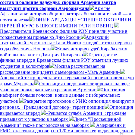
состав и большие надежды: сборная Армении завтра
выступит против сборной Азербайджана
Армяне
Афганистана: история общины, которая была влиятельной — и
почти исчезла
ЮНЫЕ АРЦАХЦЫ УСПЕШНО ОКОНЧИЛИ
ПЕРВЫЙ КУРС В ШКОЛЕ ИМЕНИ ГАЛИ НОВЕНЦ
Представители Ереванского филиала РЭУ приняли участие в
торжественном приеме ко Дню России
Арцахский
театральный курс школы «Гали Новенц» подвёл итоги первого
года обучения - Новости
Живая история судеб Карабахских
войн: вышла книга Дмитрия Писаренко
Те, кто двигает
филиал вперёд: в Ереванском филиале РЭУ отметили лучших
студентов и волонтёров
Москва рассчитывает на
расследование инцидента с мемориалом «Мать Армения»
Арцахский театр представит на ереванской сцене историческую
драму Мурацана
Оппозиция продолжает лидировать на ряде
участков: новые данные из регионов Армении
Оппозиция
набирает больше голосов: новые данные с избирательных
участков
Раскрытие протоколов с УИК: оппозиция лидирует в
регионах, «Гражданский договор» теряет позиции
Оппозиция
вырывается вперед
«Решается судьба Армении»: граждане
призывают к участию в выборах
Лидер "Просвещенной
Армении" также проголосовал на выборах
Америабанк и
FMO заключили договор на 120 миллионов евро для поддержки