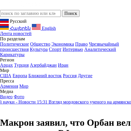
Русский
Հայերեն
English
Лента новостей
По разделам
Политические
Общество
Экономика
Право
Чрезвычайный
происшествия
Культура
Спорт
Интервью
Аналитический
Карикатуры
Регион
Арцах
Турция
Азербайджан
Иран
Мир
США
Европа
Ближний восток
Россия
Другие
Пресса
Армения
Мир
Медиа
Видео
Фото
уки - Новости
15:31
Взгляд мордовского ученого на армянское н
Макрон заявил, что Орбан вел