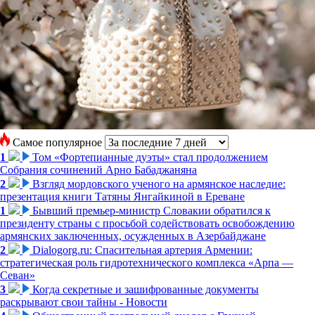
Самое популярное
1
Том «Фортепианные дуэты» стал продолжением
Собрания сочинений Арно Бабаджаняна
2
Взгляд мордовского ученого на армянское наследие:
презентация книги Татяны Янгайкиной в Ереване
1
Бывший премьер-министр Словакии обратился к
президенту страны с просьбой содействовать освобождению
армянских заключенных, осужденных в Азербайджане
2
Dialogorg.ru: Спасительная артерия Армении:
стратегическая роль гидротехнического комплекса «Арпа —
Севан»
3
Когда секретные и зашифрованные документы
раскрывают свои тайны - Новости