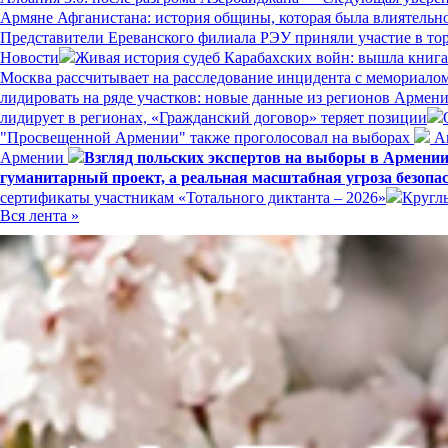
Армяне Афганистана: история общины, которая была влиятельн
Представители Ереванского филиала РЭУ приняли участие в то
Новости
Живая история судеб Карабахских войн: вышла книг
Москва рассчитывает на расследование инцидента с мемориал
лидировать на ряде участков: новые данные из регионов Армен
лидирует в регионах, «Гражданский договор» теряет позиции
"Просвещенной Армении" также проголосовал на выборах
Ам
Армении
Взгляд польских экспертов на выборы в Армени
гуманитарный проект, а реальная масштабная угроза безопа
сертификаты участникам «Тотального диктанта – 2026»
Кругл
Вся лента »