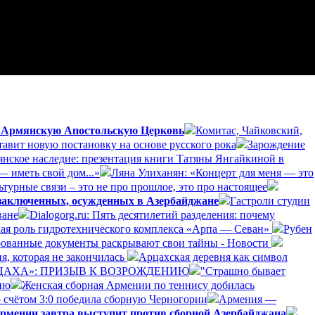
а Армянскую Апостольскую Церковь
Комитас, Чайковский,
авит новую постановку на основе русского рока
Зарождение
янское наследие: презентация книги Татяны Янгайкиной в
— иметь свой дом...»
Ляна Улиханян: «Концерт для меня — это
турные связи – это не про прошлое, это про настоящее
 заключенных, осужденных в Азербайджане
Гастроли студии
ване
Dialogorg.ru: Пять десятилетий разделения: почему
ская роль гидротехнического комплекса «Арпа — Севан»
Рубен
рованные документы раскрывают свои тайны - Новости
я, которая не закончилась
Арцахская деревня как символ
РЦАХА»: ПРИЗЫВ К ВОЗРОЖДЕНИЮ
"Страшно бывает
ию
Женская сборная Армении по теннису добилась
 счётом 3:0 победила сборную Черногории
Армения —
рмении завтра выступит против сборной Азербайджана