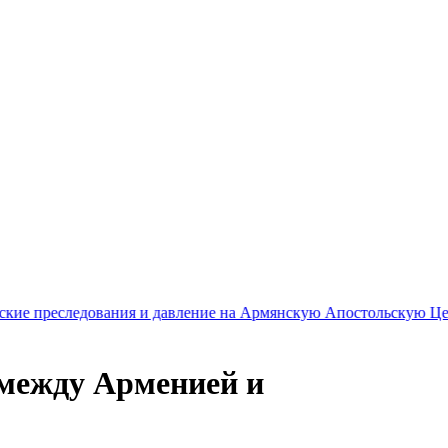
ования и давление на Армянскую Апостольскую Церковь
23:05
Ко
 между Арменией и