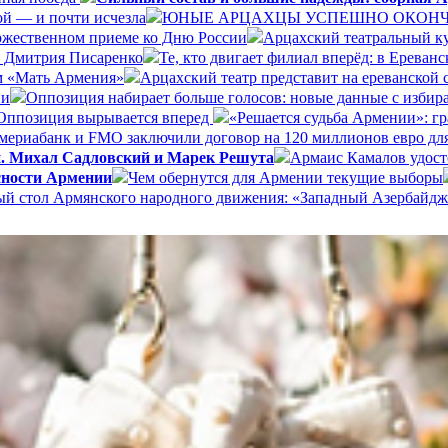
ой — и почти исчезла
ЮНЫЕ АРЦАХЦЫ УСПЕШНО ОКОНЧИ
ржественном приеме ко Дню России
Арцахский театральный ку
а Дмитрия Писаренко
Те, кто двигает филиал вперёд: в Ерева
ом «Мать Армения»
Арцахский театр представит на ереванской
ии
Оппозиция набирает больше голосов: новые данные с избир
Оппозиция вырывается вперед
«Решается судьба Армении»: г
ериабанк и FMO заключили договор на 120 миллионов евро дл
и. Михал Садловский и Марек Решута
Армаис Камалов удост
сности Армении
Чем обернутся для Армении текущие выборы
ый стол Армянского народного движения: «Западный Азербайдж