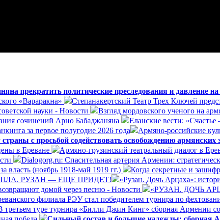
яна прекратить политические преследования и давление н
ского «Вараракна»
Степанакертский Театр Трех Ключей предст
оветской науки - Новости
Взгляд мордовского ученого на арм
ания сочинений Арно Бабаджаняна
Еланские вести: «Счастье 
нкинга за первое полугодие 2026 года
Армяно-российские куль
 страны с просьбой содействовать освобождению армянских
цены в Ереване
Армяно-грузинский театральный диалог в Ере
ости
Dialogorg.ru: Спасительная артерия Армении: стратегиче
а власть (ноябрь 1918-май 1919 гг.)
Когда секретные и зашиф
ШЛА. РУЗАН — ЕЩЕ ПРИДЕТ!
«Рузан. Дочь Арцаха»: истори
возвращают домой через песню - Новости
«РУЗАН. ДОЧЬ А
реванского филиала РЭУ стал победителем турнира по фехтован
В третьем туре турнира «Билли Джин Кинг» сборная Армении со
нная победа
Сильный состав и большие надежды: сборная А