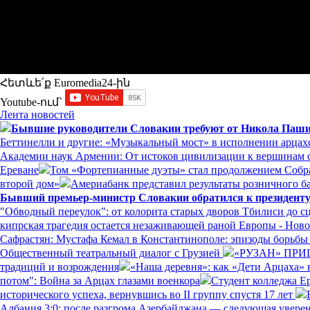
Հետևե՛ք Euromedia24-ին
Youtube-ում`
Лента новостей
Бывшие руководители Словакии требуют от Никола Пашин
Беттинелли и другие: «Музыкальный мост» в исполнении арцах
Академии наук Армении: От истоков цивилизации к вершинам с
Ереване
Том «Фортепианные дуэты» стал продолжением Собр
второй дом»
Америабанк представил результаты розничного ба
Бывший премьер-министр Словакии обратился к президенту
"Обводный переулок": от колорита старых дворов Тбилиси до с
кипрская трагедия остается незаживающей раной Европы - Нов
Сафрастян: Мустафа Кемал в Константинополе: эпизоды борьбы з
Общественный театральный диалог с Грузией
«РУЗАН» ПРИ
традиций и возрождения
«Наша деревня»: как «Дети Арцаха» 
потом": Война за Арцах глазами военкора
Студент колледжа Е
исторического успеха, вернувшись во II группу спустя 17 лет
Албания 3:0: после разгрома Азербайджана — следующая увере