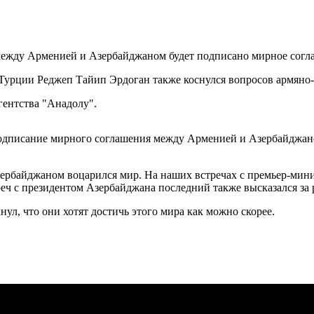
 Турции Реджеп Тайип Эрдоган также коснулся вопросов армян
гентства "Анадолу".
одписание мирного соглашения между Арменией и Азербайджаном
ербайджаном воцарился мир. На наших встречах с премьер-мин
стреч с президентом Азербайджана последний также высказался з
нул, что они хотят достичь этого мира как можно скорее.