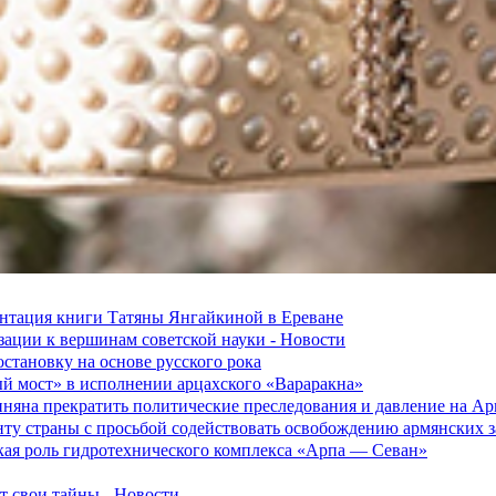
зентация книги Татяны Янгайкиной в Ереване
ации к вершинам советской науки - Новости
становку на основе русского рока
ый мост» в исполнении арцахского «Вараракна»
няна прекратить политические преследования и давление на А
ту страны с просьбой содействовать освобождению армянских
ская роль гидротехнического комплекса «Арпа — Севан»
 свои тайны - Новости