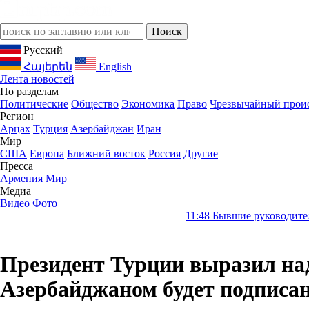
Русский
Հայերեն
English
Лента новостей
По разделам
Политические
Общество
Экономика
Право
Чрезвычайный прои
Регион
Арцах
Турция
Азербайджан
Иран
Мир
США
Европа
Ближний восток
Россия
Другие
Пресса
Армения
Мир
Медиа
Видео
Фото
11:48
Бывшие руководители Словакии т
Президент Турции выразил на
Азербайджаном будет подписа