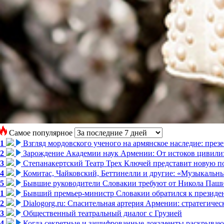
Самое популярное
1
Взгляд мордовского ученого на армянское наследие: пре
2
Зарождение Академии наук Армении: От истоков цивилиз
3
Степанакертский Театр Трех Ключей представит новую по
4
Комитас, Чайковский, Беттинелли и другие: «Музыкальн
5
Бывшие руководители Словакии требуют от Никола Паши
1
Бывший премьер-министр Словакии обратился к президен
2
Dialogorg.ru: Спасительная артерия Армении: стратегиче
3
Общественный театральный диалог с Грузией
4
Когда секретные и зашифрованные документы раскрывают