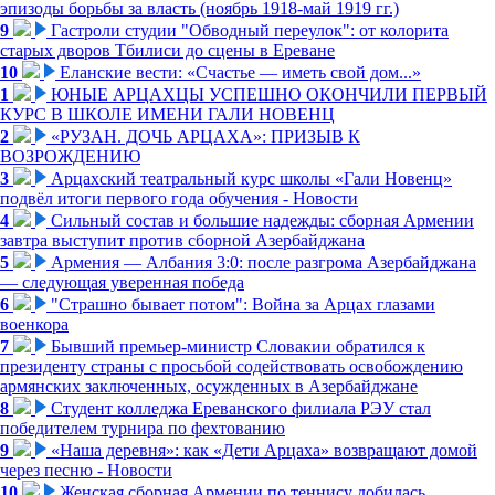
эпизоды борьбы за власть (ноябрь 1918-май 1919 гг.)
9
Гастроли студии "Обводный переулок": от колорита
старых дворов Тбилиси до сцены в Ереване
10
Еланские вести: «Счастье — иметь свой дом...»
1
ЮНЫЕ АРЦАХЦЫ УСПЕШНО ОКОНЧИЛИ ПЕРВЫЙ
КУРС В ШКОЛЕ ИМЕНИ ГАЛИ НОВЕНЦ
2
«РУЗАН. ДОЧЬ АРЦАХА»: ПРИЗЫВ К
ВОЗРОЖДЕНИЮ
3
Арцахский театральный курс школы «Гали Новенц»
подвёл итоги первого года обучения - Новости
4
Сильный состав и большие надежды: сборная Армении
завтра выступит против сборной Азербайджана
5
Армения — Албания 3:0: после разгрома Азербайджана
— следующая уверенная победа
6
"Страшно бывает потом": Война за Арцах глазами
военкора
7
Бывший премьер-министр Словакии обратился к
президенту страны с просьбой содействовать освобождению
армянских заключенных, осужденных в Азербайджане
8
Студент колледжа Ереванского филиала РЭУ стал
победителем турнира по фехтованию
9
«Наша деревня»: как «Дети Арцаха» возвращают домой
через песню - Новости
10
Женская сборная Армении по теннису добилась