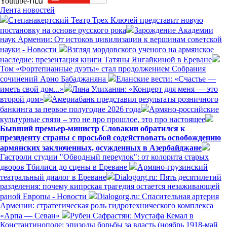
Youtube-ում`
Лента новостей
Степанакертский Театр Трех Ключей представит новую
постановку на основе русского рока
Зарождение Академии
наук Армении: От истоков цивилизации к вершинам советской
науки - Новости
Взгляд мордовского ученого на армянское
наследие: презентация книги Татяны Янгайкиной в Ереване
Том «Фортепианные дуэты» стал продолжением Собрания
сочинений Арно Бабаджаняна
Еланские вести: «Счастье —
иметь свой дом...»
Ляна Улиханян: «Концерт для меня — это
второй дом»
Америабанк представил результаты розничного
банкинга за первое полугодие 2026 года
Армяно-российские
культурные связи – это не про прошлое, это про настоящее
Бывший премьер-министр Словакии обратился к
президенту страны с просьбой содействовать освобождению
армянских заключенных, осужденных в Азербайджане
Гастроли студии "Обводный переулок": от колорита старых
дворов Тбилиси до сцены в Ереване
Армяно-грузинский
театральный диалог в Ереване
Dialogorg.ru: Пять десятилетий
разделения: почему кипрская трагедия остается незаживающей
раной Европы - Новости
Dialogorg.ru: Спасительная артерия
Армении: стратегическая роль гидротехнического комплекса
«Арпа — Севан»
Рубен Сафрастян: Мустафа Кемал в
Константинополе: эпизоды борьбы за власть (ноябрь 1918-май