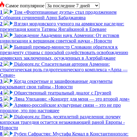
Самое популярное
1
Том «Фортепианные дуэты» стал продолжением
Собрания сочинений Арно Бабаджаняна
2
Взгляд мордовского ученого на армянское наследие:
презентация книги Татяны Янгайкиной в Ереване
3
Зарождение Академии наук Армении: От истоков
цивилизации к вершинам советской науки - Новости
1
Бывший премьер-министр Словакии обратился к
президенту страны с просьбой содействовать освобождению
армянских заключенных, осужденных в Азербайджане
2
Dialogorg.ru: Спасительная артерия Армении:
стратегическая роль гидротехнического комплекса «Арпа —
Севан»
3
Когда секретные и зашифрованные документы
раскрывают свои тайны - Новости
4
Общественный театральный диалог с Грузией
5
Ляна Улиханян: «Концерт для меня — это второй дом»
6
Армяно-российские культурные связи – это не про
прошлое, это про настоящее
7
Dialogorg.ru: Пять десятилетий разделения: почему
кипрская трагедия остается незаживающей раной Европы -
Новости
8
Рубен Сафрастян: Мустафа Кемал в Константинополе: