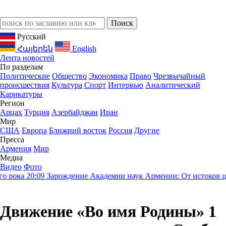
Русский
Հայերեն
English
Лента новостей
По разделам
Политические
Общество
Экономика
Право
Чрезвычайный
происшествия
Культура
Спорт
Интервью
Аналитический
Карикатуры
Регион
Арцах
Турция
Азербайджан
Иран
Мир
США
Европа
Ближний восток
Россия
Другие
Пресса
Армения
Мир
Медиа
Видео
Фото
рока
20:09
Зарождение Академии наук Армении: От истоков циви
Движение «Во имя Родины» 1