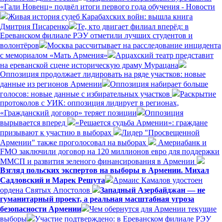
«Гали Новенц» подвёл итоги первого года обучения - Новости
Живая история судеб Карабахских войн: вышла книга
Дмитрия Писаренко
Те, кто двигает филиал вперёд: в
Ереванском филиале РЭУ отметили лучших студентов и
волонтёров
Москва рассчитывает на расследование инцидента
с мемориалом «Мать Армения»
Арцахский театр представит
на ереванской сцене историческую драму Мурацана
Оппозиция продолжает лидировать на ряде участков: новые
данные из регионов Армении
Оппозиция набирает больше
голосов: новые данные с избирательных участков
Раскрытие
протоколов с УИК: оппозиция лидирует в регионах,
«Гражданский договор» теряет позиции
Оппозиция
вырывается вперед
«Решается судьба Армении»: граждане
призывают к участию в выборах
Лидер "Просвещенной
Армении" также проголосовал на выборах
Америабанк и
FMO заключили договор на 120 миллионов евро для поддержки
ММСП и развития зеленого финансирования в Армении
Взгляд польских экспертов на выборы в Армении. Михал
Садловский и Марек Решута
Армаис Камалов удостоен
ордена Святых Апостолов
Западный Азербайджан — не
гуманитарный проект, а реальная масштабная угроза
безопасности Армении
Чем обернутся для Армении текущие
выборы
Участие подтверждено: в Ереванском филиале РЭУ