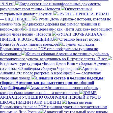
1919 гг.)
Когда секретные и зашифрованные документы
раскрывают свои тайны - Новости
Общественный
театральный диалог с Грузией
«РУЗАН» ПРИШЛА. РУЗАН
— ЕЩЕ ПРИДЕТ!
«Рузан. Дочь Арцаха»: история, которая не
закончилась
Арцахская деревня как символ традиций и
возрождения
«Наша деревня»: как «Дети Арцаха» возвращают
домой через песню - Новости
«РУЗАН. ДОЧЬ АРЦАХА»:
ПРИЗЫВ К ВОЗРОЖДЕНИЮ
"Страшно бывает потом":
Война за Арцах глазами военкора
Студент колледжа
Ереванского филиала РЭУ стал победителем турнира по
фехтованию
Женская сборная Армении по теннису добилась
исторического успеха, вернувшись во II группу спустя 17 лет
В третьем туре турнира «Билли Джин Кинг» сборная Армении
со счётом 3:0 победила сборную Черногории
Армения —
Албания 3:0: после разгрома Азербайджана — следующая
уверенная победа
Сильный состав и большие надежды:
сборная Армении завтра выступит против сборной
Азербайджана
Армяне Афганистана: история общины,
которая была влиятельной — и почти исчезла
ЮНЫЕ
АРЦАХЦЫ УСПЕШНО ОКОНЧИЛИ ПЕРВЫЙ КУРС В
ШКОЛЕ ИМЕНИ ГАЛИ НОВЕНЦ
Представители
Ереванского филиала РЭУ приняли участие в торжественном
приеме ко Дню России
Арцахский театральный курс школы