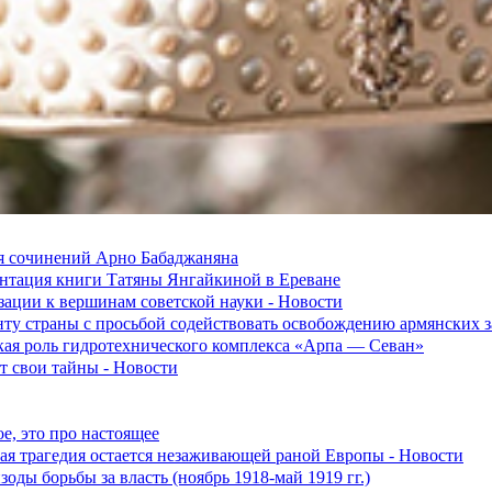
я сочинений Арно Бабаджаняна
зентация книги Татяны Янгайкиной в Ереване
ации к вершинам советской науки - Новости
ту страны с просьбой содействовать освобождению армянских
ская роль гидротехнического комплекса «Арпа — Севан»
 свои тайны - Новости
е, это про настоящее
ская трагедия остается незаживающей раной Европы - Новости
оды борьбы за власть (ноябрь 1918-май 1919 гг.)