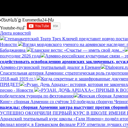
Հետևե՛ք Euromedia24-ին
Youtube-ում`
Лента новостей
Степанакертский Театр Трех Ключей представит новую постан
Новости
Взгляд мордовского ученого на армянское наследие:
Бабаджаняна
Еланские вести: «Счастье — иметь свой дом...»
полугодие 2026 года
Армяно-российские культурные связи – эт
содействовать освобождению армянских заключенных, осуж
Армяно-грузинский театральный диалог в Ереване
Dialogorg.
Спасительная артерия Армении: стратегическая роль гидротех
1918-май 1919 гг.)
Когда секретные и зашифрованные докумен
ПРИДЕТ!
«Рузан. Дочь Арцаха»: история, которая не закончи
песню - Новости
«РУЗАН. ДОЧЬ АРЦАХА»: ПРИЗЫВ К 
победителем турнира по фехтованию
Женская сборная Армении
Кинг» сборная Армении со счётом 3:0 победила сборную Черно
надежды: сборная Армении завтра выступит против сборно
УСПЕШНО ОКОНЧИЛИ ПЕРВЫЙ КУРС В ШКОЛЕ ИМЕНИ
Арцахский театральный курс школы «Гали Новенц» подвёл итог
филиал вперёд: в Ереванском филиале РЭУ отметили лучших ст