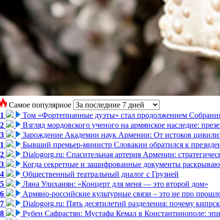
Самое популярное
1
Том «Фортепианные дуэты» стал продолжением Собрани
2
Взгляд мордовского ученого на армянское наследие: пре
3
Зарождение Академии наук Армении: От истоков цивилиз
1
Бывший премьер-министр Словакии обратился к президен
2
Dialogorg.ru: Спасительная артерия Армении: стратегиче
3
Когда секретные и зашифрованные документы раскрывают
4
Общественный театральный диалог с Грузией
5
Ляна Улиханян: «Концерт для меня — это второй дом»
6
Армяно-российские культурные связи – это не про прошло
7
Dialogorg.ru: Пять десятилетий разделения: почему кипр
8
Рубен Сафрастян: Мустафа Кемал в Константинополе: эпиз