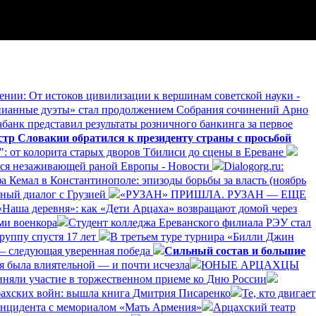
нии: От истоков цивилизации к вершинам советской науки -
ианные дуэты» стал продолжением Собрания сочинений Арно
банк представил результаты розничного банкинга за первое
р Словакии обратился к президенту страны с просьбой
: от колорита старых дворов Тбилиси до сцены в Ереване
ается незаживающей раной Европы - Новости
Dialogorg.ru:
а Кемал в Константинополе: эпизоды борьбы за власть (ноябрь
ный диалог с Грузией
«РУЗАН» ПРИШЛА. РУЗАН — ЕЩЕ
«Наша деревня»: как «Дети Арцаха» возвращают домой через
ми военкора
Студент колледжа Ереванского филиала РЭУ стал
руппу спустя 17 лет
В третьем туре турнира «Билли Джин
— следующая уверенная победа
Сильный состав и большие
я была влиятельной — и почти исчезла
ЮНЫЕ АРЦАХЦЫ
няли участие в торжественном приеме ко Дню России
бахских войн: вышла книга Дмитрия Писаренко
Те, кто двигает
инцидента с мемориалом «Мать Армения»
Арцахский театр