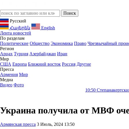
Русский
Հայերեն
English
Лента новостей
По разделам
Политические
Общество
Экономика
Право
Чрезвычайный прои
Регион
Арцах
Турция
Азербайджан
Иран
Мир
США
Европа
Ближний восток
Россия
Другие
Пресса
Армения
Мир
Медиа
Видео
Фото
10:50
Степанакертский Театр Трех 
Украина получила от МВФ оче
Армянская пресса
3 Июль, 2024 13:50