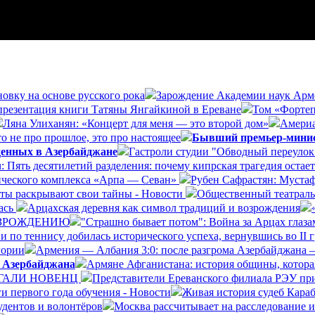
овку на основе русского рока
Зарождение Академии наук Арме
 презентация книги Татяны Янгайкиной в Ереване
Том «Фортеп
Ляна Улиханян: «Концерт для меня — это второй дом»
Америа
о не про прошлое, это про настоящее
Бывший премьер-минист
денных в Азербайджане
Гастроли студии "Обводный переулок"
ru: Пять десятилетий разделения: почему кипрская трагедия ост
нического комплекса «Арпа — Севан»
Рубен Сафрастян: Мустаф
ты раскрывают свои тайны - Новости
Общественный театраль
лась
Арцахская деревня как символ традиций и возрождения
ВОЗРОЖДЕНИЮ
"Страшно бывает потом": Война за Арцах глаза
 по теннису добилась исторического успеха, вернувшись во II г
гории
Армения — Албания 3:0: после разгрома Азербайджана 
й Азербайджана
Армяне Афганистана: история общины, котора
 ГАЛИ НОВЕНЦ
Представители Ереванского филиала РЭУ при
и первого года обучения - Новости
Живая история судеб Кара
удентов и волонтёров
Москва рассчитывает на расследование 