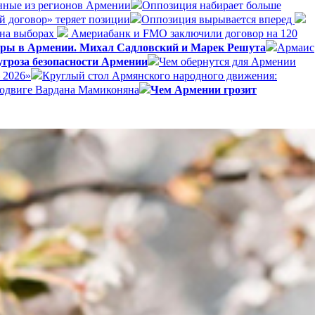
анные из регионов Армении
Оппозиция набирает больше
й договор» теряет позиции
Оппозиция вырывается вперед
 на выборах
Америабанк и FMO заключили договор на 120
боры в Армении. Михал Садловский и Марек Решута
Армаис
гроза безопасности Армении
Чем обернутся для Армении
 2026»
Круглый стол Армянского народного движения:
подвиге Вардана Мамиконяна
Чем Армении грозит