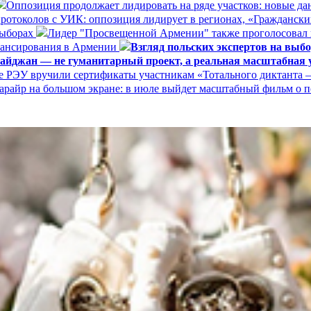
Оппозиция продолжает лидировать на ряде участков: новые д
ротоколов с УИК: оппозиция лидирует в регионах, «Граждански
выборах
Лидер "Просвещенной Армении" также проголосовал
нансирования в Армении
Взгляд польских экспертов на вы
айджан — не гуманитарный проект, а реальная масштабная у
е РЭУ вручили сертификаты участникам «Тотального диктанта –
арайр на большом экране: в июле выйдет масштабный фильм о 