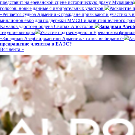
представит на ереванской сцене историческую драму Мурацана
голосов: новые данные с избирательных участков
Раскрытие п
«Решается судьба Армении»: граждане призывают к участию в 
миллионов евро для поддержки ММСП и развития зеленого фи
Камалов удостоен ордена Святых Апостолов
Западный Азерб
текущие выборы
Участие подтверждено: в Ереванском филиал
«Западный Азербайджан или Армения: что мы выбираем?»
Ав
прекращение членства в ЕАЭС?
Вся лента »