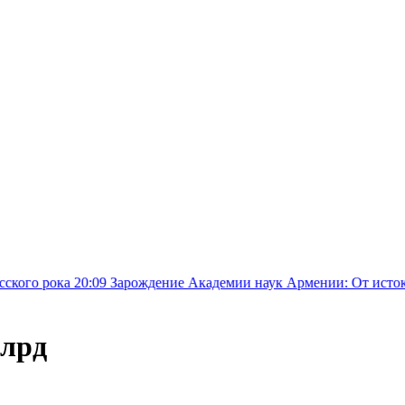
0:09
Зарождение Академии наук Армении: От истоков цивилизац
млрд