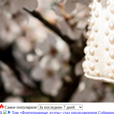
Самое популярное
1
Том «Фортепианные дуэты» стал продолжением Собрани