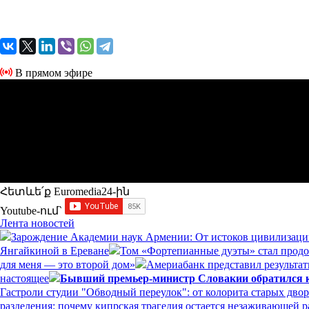
В прямом эфире
Հետևե՛ք Euromedia24-ին
Youtube-ում`
Лента новостей
Зарождение Академии наук Армении: От истоков цивилизаци
Янгайкиной в Ереване
Том «Фортепианные дуэты» стал прод
для меня — это второй дом»
Америабанк представил результат
настоящее
Бывший премьер-министр Словакии обратился к 
Гастроли студии "Обводный переулок": от колорита старых дво
разделения: почему кипрская трагедия остается незаживающей 