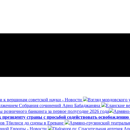
и к вершинам советской науки - Новости
Взгляд мордовского 
олжением Собрания сочинений Арно Бабаджаняна
Еланские ве
ы розничного банкинга за первое полугодие 2026 года
Армяно-
президенту страны с просьбой содействовать освобождению
ров Тбилиси до сцены в Ереване
Армяно-грузинский театральн
раной Европы - Новости
Dialogorg.ru: Спасительная артерия А