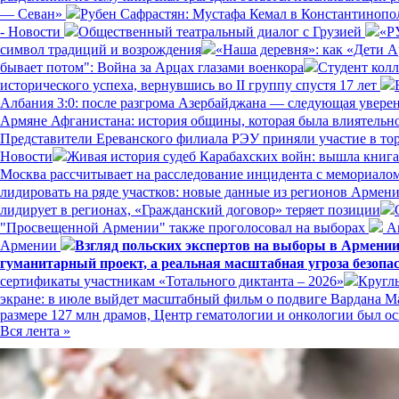
— Севан»
Рубен Сафрастян: Мустафа Кемал в Константинополе
- Новости
Общественный театральный диалог с Грузией
«Р
символ традиций и возрождения
«Наша деревня»: как «Дети 
бывает потом": Война за Арцах глазами военкора
Студент кол
исторического успеха, вернувшись во II группу спустя 17 лет
Албания 3:0: после разгрома Азербайджана — следующая увере
Армяне Афганистана: история общины, которая была влиятельн
Представители Ереванского филиала РЭУ приняли участие в то
Новости
Живая история судеб Карабахских войн: вышла книг
Москва рассчитывает на расследование инцидента с мемориал
лидировать на ряде участков: новые данные из регионов Армен
лидирует в регионах, «Гражданский договор» теряет позиции
"Просвещенной Армении" также проголосовал на выборах
Ам
Армении
Взгляд польских экспертов на выборы в Армени
гуманитарный проект, а реальная масштабная угроза безопа
сертификаты участникам «Тотального диктанта – 2026»
Кругл
экране: в июле выйдет масштабный фильм о подвиге Вардана 
размере 127 млн драмов, Центр гематологии и онкологии был
Вся лента »