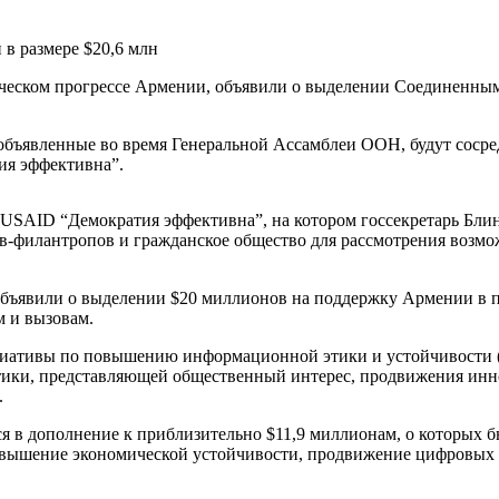
тическом прогрессе Армении, объявили о выделении Соединенны
, объявленные во время Генеральной Ассамблеи ООН, будут сос
ия эффективна”.
USAID “Демократия эффективна”, на котором госсекретарь Бли
ов-филантропов и гражданское общество для рассмотрения возм
объявили о выделении $20 миллионов на поддержку Армении в 
м и вызовам.
циативы по повышению информационной этики и устойчивости (
ики, представляющей общественный интерес, продвижения инно
.
ся в дополнение к приблизительно $11,9 миллионам, о которых 
овышение экономической устойчивости, продвижение цифровых