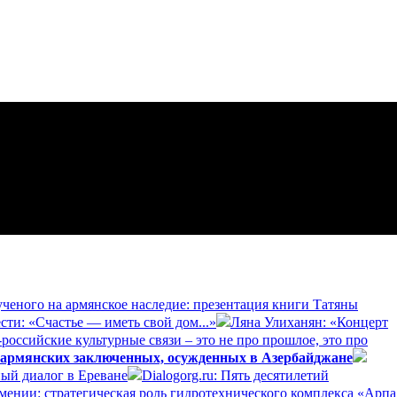
ученого на армянское наследие: презентация книги Татяны
сти: «Счастье — иметь свой дом...»
Ляна Улиханян: «Концерт
российские культурные связи – это не про прошлое, это про
 армянских заключенных, осужденных в Азербайджане
ый диалог в Ереване
Dialogorg.ru: Пять десятилетий
рмении: стратегическая роль гидротехнического комплекса «Арпа