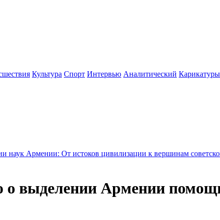
сшествия
Культура
Спорт
Интервью
Аналитический
Карикатуры
ии: От истоков цивилизации к вершинам советской науки - Но
о выделении Армении помощи 