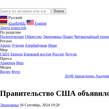
Русский
Հայերեն
English
Лента новостей
По разделам
Политические
Общество
Экономика
Право
Чрезвычайный прои
Регион
Арцах
Турция
Азербайджан
Иран
Мир
США
Европа
Ближний восток
Россия
Другие
Пресса
Армения
Мир
Медиа
Видео
Фото
20:09
Зарождение Академии наук Армен
Правительство США объявило 
Экономика
26 Сентябрь, 2024 19:20