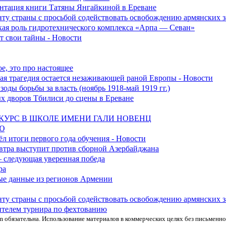
зентация книги Татяны Янгайкиной в Ереване
ту страны с просьбой содействовать освобождению армянских
ская роль гидротехнического комплекса «Арпа — Севан»
 свои тайны - Новости
е, это про настоящее
ская трагедия остается незаживающей раной Европы - Новости
оды борьбы за власть (ноябрь 1918-май 1919 гг.)
ых дворов Тбилиси до сцены в Ереване
УРС В ШКОЛЕ ИМЕНИ ГАЛИ НОВЕНЦ
Ю
л итоги первого года обучения - Новости
втра выступит против сборной Азербайджана
 следующая уверенная победа
ра
вые данные из регионов Армении
ту страны с просьбой содействовать освобождению армянских
ителем турнира по фехтованию
m обязательна. Использование материалов в коммерческих целях без письменн