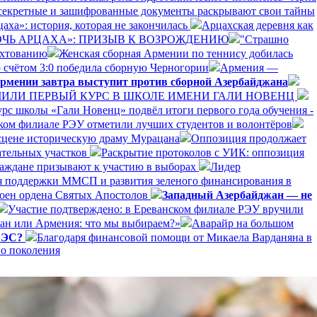
секретные и зашифрованные документы раскрывают свои тайны
аха»: история, которая не закончилась
Арцахская деревня как
ДОЧЬ АРЦАХА»: ПРИЗЫВ К ВОЗРОЖДЕНИЮ
"Страшно
ехтованию
Женская сборная Армении по теннису добилась
 счётом 3:0 победила сборную Черногории
Армения —
рмении завтра выступит против сборной Азербайджана
ЛИ ПЕРВЫЙ КУРС В ШКОЛЕ ИМЕНИ ГАЛИ НОВЕНЦ
рс школы «Гали Новенц» подвёл итоги первого года обучения -
нском филиале РЭУ отметили лучших студентов и волонтёров
 сцене историческую драму Мурацана
Оппозиция продолжает
ательных участков
Раскрытие протоколов с УИК: оппозиция
раждане призывают к участию в выборах
Лидер
я поддержки ММСП и развития зеленого финансирования в
оен ордена Святых Апостолов
Западный Азербайджан — не
Участие подтверждено: в Ереванском филиале РЭУ вручили
ан или Армения: что мы выбираем?»
Аварайр на большом
ЕАЭС?
Благодаря финансовой помощи от Микаела Варданяна в
го поколения