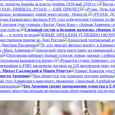
: эпизоды борьбы за власть (ноябрь 1918-май 1919 гг.)
Когда 
УЗАН» ПРИШЛА. РУЗАН — ЕЩЕ ПРИДЕТ!
«Рузан. Дочь Арц
Арцаха» возвращают домой через песню - Новости
«РУЗАН. 
леджа Ереванского филиала РЭУ стал победителем турнира по ф
В третьем туре турнира «Билли Джин Кинг» сборная Армении со
нная победа
Сильный состав и большие надежды: сборная А
ой — и почти исчезла
ЮНЫЕ АРЦАХЦЫ УСПЕШНО ОКОНЧИ
ржественном приеме ко Дню России
Арцахский театральный ку
а Дмитрия Писаренко
Те, кто двигает филиал вперёд: в Ерева
ом «Мать Армения»
Арцахский театр представит на ереванской
ии
Оппозиция набирает больше голосов: новые данные с избир
Оппозиция вырывается вперед
«Решается судьба Армении»: г
ериабанк и FMO заключили договор на 120 миллионов евро дл
и. Михал Садловский и Марек Решута
Армаис Камалов удост
сности Армении
Чем обернутся для Армении текущие выборы
ый стол Армянского народного движения: «Западный Азербайдж
Мамиконяна
Чем Армении грозит прекращение членства в 
 оснащен многочисленным медицинским оборудованием последне