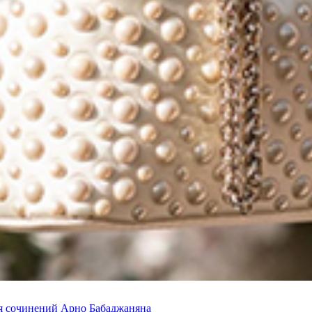
я сочинений Арно Бабаджаняна