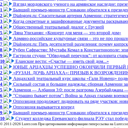
2
Взгляд мордовского ученого на армянское наследие: пре
1
Бывший премьер-министр Словакии обратился к президен
2
Dialogorg.ru: Спасительная артерия Армении: стратегиче
3
Когда секретные и зашифрованные документы раскрывают
4
Общественный театральный диалог с Грузией
5
Ляна Улиханян: «Концерт для меня — это второй дом»
6
Армяно-российские культурные связи – это не про прошло
7
Dialogorg.ru: Пять десятилетий разделения: почему кипр
8
Рубен Сафрастян: Мустафа Кемал в Константинополе: эпиз
9
Гастроли студии "Обводный переулок": от колорита стар
10
Еланские вести: «Счастье — иметь свой дом...»
1
ЮНЫЕ АРЦАХЦЫ УСПЕШНО ОКОНЧИЛИ ПЕРВЫЙ К
2
«РУЗАН. ДОЧЬ АРЦАХА»: ПРИЗЫВ К ВОЗРОЖДЕНИ
3
Арцахский театральный курс школы «Гали Новенц» подвё
4
Сильный состав и большие надежды: сборная Армении за
5
Армения — Албания 3:0: после разгрома Азербайджана —
6
"Страшно бывает потом": Война за Арцах глазами военко
7
Оппозиция продолжает лидировать на ряде участков: но
8
Оппозиция вырывается вперед
9
Бывший премьер-министр Словакии обратился к президен
10
Студент колледжа Ереванского филиала РЭУ стал побед
© 2011-2026 Lurer.com При цитировании информации гиперссылка на Lurer.co