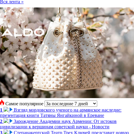
Вся лента »
Самое популярное
1
Взгляд мордовского ученого на армянское наследие:
презентация книги Татяны Янгайкиной в Ереване
2
Зарождение Академии наук Армении: От истоков
цивилизации к вершинам советской науки - Новости
3
Степанакертский Театр Трех Ключей представит новую