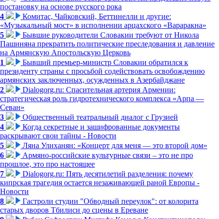
постановку на основе русского рока
4
Комитас, Чайковский, Беттинелли и другие:
«Музыкальный мост» в исполнении арцахского «Вараракна»
5
Бывшие руководители Словакии требуют от Никола
Пашиняна прекратить политические преследования и давление
на Армянскую Апостольскую Церковь
1
Бывший премьер-министр Словакии обратился к
президенту страны с просьбой содействовать освобождению
армянских заключенных, осужденных в Азербайджане
2
Dialogorg.ru: Спасительная артерия Армении:
стратегическая роль гидротехнического комплекса «Арпа —
Севан»
3
Общественный театральный диалог с Грузией
4
Когда секретные и зашифрованные документы
раскрывают свои тайны - Новости
5
Ляна Улиханян: «Концерт для меня — это второй дом»
6
Армяно-российские культурные связи – это не про
прошлое, это про настоящее
7
Dialogorg.ru: Пять десятилетий разделения: почему
кипрская трагедия остается незаживающей раной Европы -
Новости
8
Гастроли студии "Обводный переулок": от колорита
старых дворов Тбилиси до сцены в Ереване