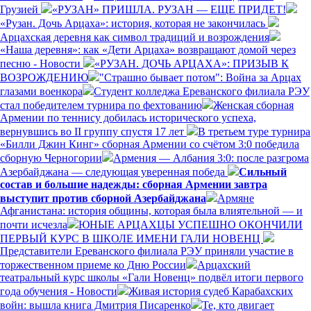
Грузией
«РУЗАН» ПРИШЛА. РУЗАН — ЕЩЕ ПРИДЕТ!
«Рузан. Дочь Арцаха»: история, которая не закончилась
Арцахская деревня как символ традиций и возрождения
«Наша деревня»: как «Дети Арцаха» возвращают домой через
песню - Новости
«РУЗАН. ДОЧЬ АРЦАХА»: ПРИЗЫВ К
ВОЗРОЖДЕНИЮ
"Страшно бывает потом": Война за Арцах
глазами военкора
Студент колледжа Ереванского филиала РЭУ
стал победителем турнира по фехтованию
Женская сборная
Армении по теннису добилась исторического успеха,
вернувшись во II группу спустя 17 лет
В третьем туре турнира
«Билли Джин Кинг» сборная Армении со счётом 3:0 победила
сборную Черногории
Армения — Албания 3:0: после разгрома
Азербайджана — следующая уверенная победа
Сильный
состав и большие надежды: сборная Армении завтра
выступит против сборной Азербайджана
Армяне
Афганистана: история общины, которая была влиятельной — и
почти исчезла
ЮНЫЕ АРЦАХЦЫ УСПЕШНО ОКОНЧИЛИ
ПЕРВЫЙ КУРС В ШКОЛЕ ИМЕНИ ГАЛИ НОВЕНЦ
Представители Ереванского филиала РЭУ приняли участие в
торжественном приеме ко Дню России
Арцахский
театральный курс школы «Гали Новенц» подвёл итоги первого
года обучения - Новости
Живая история судеб Карабахских
войн: вышла книга Дмитрия Писаренко
Те, кто двигает