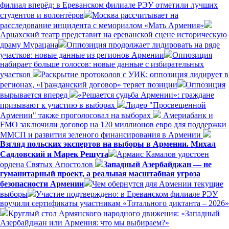
филиал вперёд: в Ереванском филиале РЭУ отметили лучших
студентов и волонтёров
Москва рассчитывает на
расследование инцидента с мемориалом «Мать Армения»
Арцахский театр представит на ереванской сцене историческую
драму Мурацана
Оппозиция продолжает лидировать на ряде
участков: новые данные из регионов Армении
Оппозиция
набирает больше голосов: новые данные с избирательных
участков
Раскрытие протоколов с УИК: оппозиция лидирует в
регионах, «Гражданский договор» теряет позиции
Оппозиция
вырывается вперед
«Решается судьба Армении»: граждане
призывают к участию в выборах
Лидер "Просвещенной
Армении" также проголосовал на выборах
Америабанк и
FMO заключили договор на 120 миллионов евро для поддержки
ММСП и развития зеленого финансирования в Армении
Взгляд польских экспертов на выборы в Армении. Михал
Садловский и Марек Решута
Армаис Камалов удостоен
ордена Святых Апостолов
Западный Азербайджан — не
гуманитарный проект, а реальная масштабная угроза
безопасности Армении
Чем обернутся для Армении текущие
выборы
Участие подтверждено: в Ереванском филиале РЭУ
вручили сертификаты участникам «Тотального диктанта – 2026»
Круглый стол Армянского народного движения: «Западный
Азербайджан или Армения: что мы выбираем?»