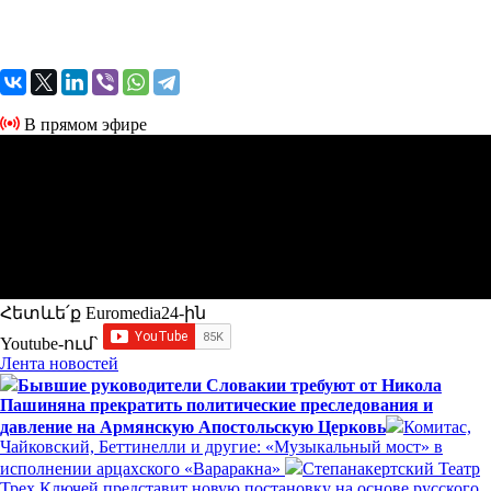
В прямом эфире
Հետևե՛ք Euromedia24-ին
Youtube-ում`
Лента новостей
Бывшие руководители Словакии требуют от Никола
Пашиняна прекратить политические преследования и
давление на Армянскую Апостольскую Церковь
Комитас,
Чайковский, Беттинелли и другие: «Музыкальный мост» в
исполнении арцахского «Вараракна»
Степанакертский Театр
Трех Ключей представит новую постановку на основе русского