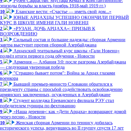
9
Рубен Сафрастян: Мустафа Кемал в Константинополе:
эпизоды борьбы за власть (ноябрь 1918-май 1919 гг.)
10
Еланские вести: «Счастье — иметь свой дом...»
1
ЮНЫЕ АРЦАХЦЫ УСПЕШНО ОКОНЧИЛИ ПЕРВЫЙ
КУРС В ШКОЛЕ ИМЕНИ ГАЛИ НОВЕНЦ
2
«РУЗАН. ДОЧЬ АРЦАХА»: ПРИЗЫВ К
ВОЗРОЖДЕНИЮ
3
Сильный состав и большие надежды: сборная Армении
завтра выступит против сборной Азербайджана
4
Арцахский театральный курс школы «Гали Новенц»
подвёл итоги первого года обучения - Новости
5
Армения — Албания 3:0: после разгрома Азербайджана
— следующая уверенная победа
6
"Страшно бывает потом": Война за Арцах глазами
военкора
7
Бывший премьер-министр Словакии обратился к
президенту страны с просьбой содействовать освобождению
армянских заключенных, осужденных в Азербайджане
8
Студент колледжа Ереванского филиала РЭУ стал
победителем турнира по фехтованию
9
«Наша деревня»: как «Дети Арцаха» возвращают домой
через песню - Новости
10
Женская сборная Армении по теннису добилась
исторического успеха, вернувшись во II группу спустя 17 лет