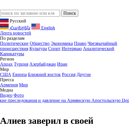
Русский
Հայերեն
English
Лента новостей
По разделам
Политические
Общество
Экономика
Право
Чрезвычайный
происшествия
Культура
Спорт
Интервью
Аналитический
Карикатуры
Регион
Арцах
Турция
Азербайджан
Иран
Мир
США
Европа
Ближний восток
Россия
Другие
Пресса
Армения
Мир
Медиа
Видео
Фото
 преследования и давление на Армянскую Апостольскую Церков
Алиев заверил в своей