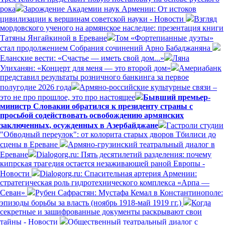
рока
Зарождение Академии наук Армении: От истоков
цивилизации к вершинам советской науки - Новости
Взгляд
мордовского ученого на армянское наследие: презентация книги
Татяны Янгайкиной в Ереване
Том «Фортепианные дуэты»
стал продолжением Собрания сочинений Арно Бабаджаняна
Еланские вести: «Счастье — иметь свой дом...»
Ляна
Улиханян: «Концерт для меня — это второй дом»
Америабанк
представил результаты розничного банкинга за первое
полугодие 2026 года
Армяно-российские культурные связи –
это не про прошлое, это про настоящее
Бывший премьер-
министр Словакии обратился к президенту страны с
просьбой содействовать освобождению армянских
заключенных, осужденных в Азербайджане
Гастроли студии
"Обводный переулок": от колорита старых дворов Тбилиси до
сцены в Ереване
Армяно-грузинский театральный диалог в
Ереване
Dialogorg.ru: Пять десятилетий разделения: почему
кипрская трагедия остается незаживающей раной Европы -
Новости
Dialogorg.ru: Спасительная артерия Армении:
стратегическая роль гидротехнического комплекса «Арпа —
Севан»
Рубен Сафрастян: Мустафа Кемал в Константинополе:
эпизоды борьбы за власть (ноябрь 1918-май 1919 гг.)
Когда
секретные и зашифрованные документы раскрывают свои
тайны - Новости
Общественный театральный диалог с