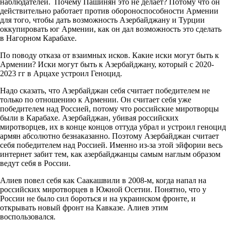
наблюдателей. Почему Пашинян это не делает? Потому что он
действительно работает против обороноспособности Армении
для того, чтобы дать возможность Азербайджану и Турции
оккупировать юг Армении, как он дал возможность это сделать
в Нагорном Карабахе.
По поводу отказа от взаимных исков. Какие иски могут быть к
Армении? Иски могут быть к Азербайджану, который с 2020-
2023 гг в Арцахе устроил Геноцид.
Надо сказать, что Азербайджан себя считает победителем не
только по отношению к Армении. Он считает себя уже
победителем над Россией, потому что российские миротворцы
были в Карабахе. Азербайджан, убивая российских
миротворцев, их в конце концов оттуда убрал и устроил геноцид
армян абсолютно безнаказанно. Поэтому Азербайджан считает
себя победителем над Россией. Именно из-за этой эйфории весь
интернет забит тем, как азербайджанцы самым наглым образом
ведут себя в России.
Алиев повел себя как Саакашвили в 2008-м, когда напал на
российских миротворцев в Южной Осетии. Понятно, что у
России не было сил бороться и на украинском фронте, и
открывать новый фронт на Кавказе. Алиев этим
воспользовался.