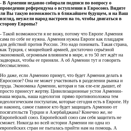
-
В Армении недавно собирали подписи по вопросу о
проведении референдума о вступлении в Евросоюз. Видите
ли Вы такую возможность в ближайшем будущем, и на Ваш
взгляд, неужели народ настроен на то, чтобы двигаться в
сторону Европы?
- Такой возможности я не вижу, потому что Европе Армения
сама по себе не нужна. Армения нужна Европе как плацдарм
для действий против России. Это надо понимать. Такая страна,
как Турция, с мощнейшей армией, достаточно серьёзной
экономикой, огромным влиянием в мире, и то 50 лет ждёт на
задворках, чтобы ее приняли. А об Армении тут и говорить
бессмысленно.
Но даже, если Армению примут, что будет Армения делать в
Евросоюзе? Она не может участвовать в разделении рынка и
труда. Экономика Армении, которая и так еле-еле дышит, её
просто принесут жертву. Цивилизационные устои Армении-
наша мораль, наша идеология прямо противоположна тем
идеологическим постулатам, которые сегодня есть в Европе. Ну
и наконец, самое главное кто будет защищать Армению от
посягательств Турции и Азербайджана? Конечно же, не
Европейский союз. Европейский союз сам себя защитить не
сможет. Никогда во всей истории Армении ни одна из
европейских стран не пыталась прийти нам на помощь. А