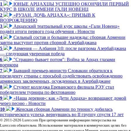
1
ЮНЫЕ АРЦАХЦЫ УСПЕШНО ОКОНЧИЛИ ПЕРВЫЙ
КУРС В ШКОЛЕ ИМЕНИ ГАЛИ НОВЕНЦ
2
«РУЗАН. ДОЧЬ АРЦАХА»: ПРИЗЫВ К
ВОЗРОЖДЕНИЮ
3
Арцахский театральный курс школы «Гали Новенц»
подвёл итоги первого года обучения - Новости
4
Сильный состав и большие надежды: сборная Армении
завтра выступит против сборной Азербайджана
5
Армения — Албания 3:0: после разгрома Азербайджана
— следующая уверенная победа
6
"Страшно бывает потом": Война за Арцах глазами
военкора
7
Бывший премьер-министр Словакии обратился к
президенту страны с просьбой содействовать освобождению
армянских заключенных, осужденных в Азербайджане
8
Студент колледжа Ереванского филиала РЭУ стал
победителем турнира по фехтованию
9
«Наша деревня»: как «Дети Арцаха» возвращают домой
через песню - Новости
10
Женская сборная Армении по теннису добилась
исторического успеха, вернувшись во II группу спустя 17 лет
© 2011-2026 Lurer.com При цитировании информации гиперссылка на
Lurer.com обязательна. Использование материалов в коммерческих целях без
письменного разрешения редакции не допускается.Мнения, нашедшие место в