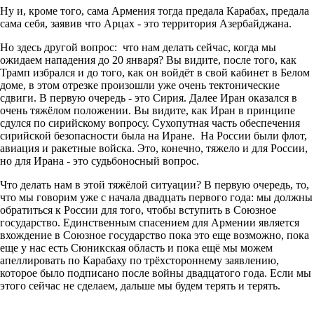
Ну и, кроме того, сама Армения тогда предала Карабах, предала
сама себя, заявив что Арцах - это территория Азербайджана.
Но здесь другой вопрос: что нам делать сейчас, когда мы
ожидаем нападения до 20 января? Вы видите, после того, как
Трамп избрался и до того, как он войдёт в свой кабинет в Белом
доме, в этом отрезке произошли уже очень тектонические
сдвиги. В первую очередь - это Сирия. Далее Иран оказался в
очень тяжёлом положении. Вы видите, как Иран в принципе
сдулся по сирийскому вопросу. Сухопутная часть обеспечения
сирийской безопасности была на Иране. На России были флот,
авиация и ракетные войска. Это, конечно, тяжело и для России,
но для Ирана - это судьбоносный вопрос.
Что делать нам в этой тяжёлой ситуации? В первую очередь, то,
что мы говорим уже с начала двадцать первого года: мы должны
обратиться к России для того, чтобы вступить в Союзное
государство. Единственным спасением для Армении является
вхождение в Союзное государство пока это еще возможно, пока
еще у нас есть Сюникская область и пока ещё мы можем
апеллировать по Карабаху по трёхстороннему заявлению,
которое было подписано после войны двадцатого года. Если мы
этого сейчас не сделаем, дальше мы будем терять и терять.