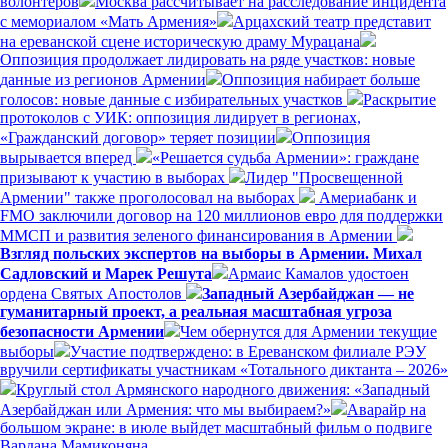
волонтёров
Москва рассчитывает на расследование инцидента
с мемориалом «Мать Армения»
Арцахский театр представит
на ереванской сцене историческую драму Мурацана
Оппозиция продолжает лидировать на ряде участков: новые
данные из регионов Армении
Оппозиция набирает больше
голосов: новые данные с избирательных участков
Раскрытие
протоколов с УИК: оппозиция лидирует в регионах,
«Гражданский договор» теряет позиции
Оппозиция
вырывается вперед
«Решается судьба Армении»: граждане
призывают к участию в выборах
Лидер "Просвещенной
Армении" также проголосовал на выборах
Америабанк и
FMO заключили договор на 120 миллионов евро для поддержки
ММСП и развития зеленого финансирования в Армении
Взгляд польских экспертов на выборы в Армении. Михал
Садловский и Марек Решута
Армаис Камалов удостоен
ордена Святых Апостолов
Западный Азербайджан — не
гуманитарный проект, а реальная масштабная угроза
безопасности Армении
Чем обернутся для Армении текущие
выборы
Участие подтверждено: в Ереванском филиале РЭУ
вручили сертификаты участникам «Тотального диктанта – 2026»
Круглый стол Армянского народного движения: «Западный
Азербайджан или Армения: что мы выбираем?»
Аварайр на
большом экране: в июле выйдет масштабный фильм о подвиге
Вардана Мамиконяна