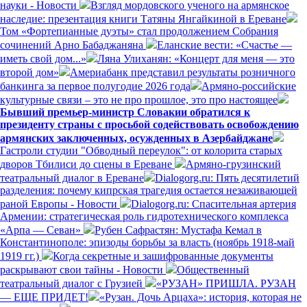
науки - Новости
Взгляд мордовского ученого на армянское
наследие: презентация книги Татяны Янгайкиной в Ереване
Том «Фортепианные дуэты» стал продолжением Собрания
сочинений Арно Бабаджаняна
Еланские вести: «Счастье —
иметь свой дом...»
Ляна Улиханян: «Концерт для меня — это
второй дом»
Америабанк представил результаты розничного
банкинга за первое полугодие 2026 года
Армяно-российские
культурные связи – это не про прошлое, это про настоящее
Бывший премьер-министр Словакии обратился к
президенту страны с просьбой содействовать освобождению
армянских заключенных, осужденных в Азербайджане
Гастроли студии "Обводный переулок": от колорита старых
дворов Тбилиси до сцены в Ереване
Армяно-грузинский
театральный диалог в Ереване
Dialogorg.ru: Пять десятилетий
разделения: почему кипрская трагедия остается незаживающей
раной Европы - Новости
Dialogorg.ru: Спасительная артерия
Армении: стратегическая роль гидротехнического комплекса
«Арпа — Севан»
Рубен Сафрастян: Мустафа Кемал в
Константинополе: эпизоды борьбы за власть (ноябрь 1918-май
1919 гг.)
Когда секретные и зашифрованные документы
раскрывают свои тайны - Новости
Общественный
театральный диалог с Грузией
«РУЗАН» ПРИШЛА. РУЗАН
— ЕЩЕ ПРИДЕТ!
«Рузан. Дочь Арцаха»: история, которая не