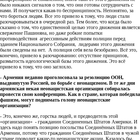
было никаких сигналов о том, что они готовы сотрудничать с
нами. И получается какая-то беспринципность. Непонятно, за
что бороться людям. Все это привело к тому, что люди стали
разочаровываться в очередной раз. Тем более, что когда было
сказано о том, что единственной целью этого движения является
свержение Пашиняна, но даже робкие попытки
противодействия агрессивным действиям полиции перед
зданием Национального Собрания, лидерами этого движения
были сведены на нет. А полиция себя вела безобразно. Всё это,
конечно, привело к разочарованию: отсутствие принципов,
размытость идеологической базы этого движения. Это всё
привело к тому, что оно заглохло.
- Армения недавно проголосовала за резолюцию ООН,
выдвинутую Россией, по борьбе с неонацизмом. В те же дни
армянская некая неонацистская организация собиралась
провести свою конференцию. Как в стране, которая победила
фашизм, могут поднимать голову неонацистские
организации?
- Это, конечно же, горстка людей, и предводитель этой
«организации» - гражданин Соединенных Штатов Америки. И
здесь надо понять позицию посольства Соединённых Штатов в
Армении, потому что гражданин Соединённых Штатов в чужой
стране проводит какие-то неонацистские акции. Казалось бы,