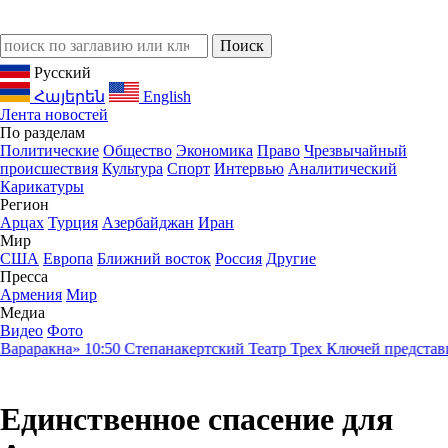
Русский
Հայերեն
English
Лента новостей
По разделам
Политические
Общество
Экономика
Право
Чрезвычайный
происшествия
Культура
Спорт
Интервью
Аналитический
Карикатуры
Регион
Арцах
Турция
Азербайджан
Иран
Мир
США
Европа
Ближний восток
Россия
Другие
Пресса
Армения
Мир
Медиа
Видео
Фото
акна»
10:50
Степанакертский Театр Трех Ключей представит нову
Единственное спасение для