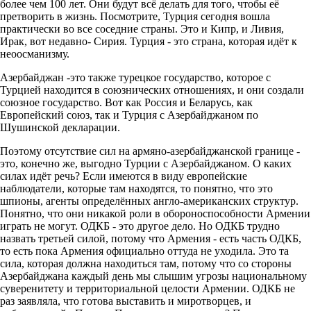
более чем 100 лет. Они будут всё делать для того, чтобы её
претворить в жизнь. Посмотрите, Турция сегодня вошла
практически во все соседние страны. Это и Кипр, и Ливия,
Ирак, вот недавно- Сирия. Турция - это страна, которая идёт к
неоосманизму.
Азербайджан -это также турецкое государство, которое с
Турцией находится в союзнических отношениях, и они создали
союзное государство. Вот как Россия и Беларусь, как
Европейский союз, так и Турция с Азербайджаном по
Шушинской декларации.
Поэтому отсутствие сил на армяно-азербайджанской границе -
это, конечно же, выгодно Турции с Азербайджаном. O каких
силах идёт речь? Если имеются в виду европейские
наблюдатели, которые там находятся, то понятно, что это
шпионы, агенты определённых англо-американских структур.
Понятно, что они никакой роли в обороноспособности Армении
играть не могут. ОДКБ - это другое дело. Но ОДКБ трудно
назвать третьей силой, потому что Армения - есть часть ОДКБ,
то есть пока Армения официально оттуда не уходила. Это та
сила, которая должна находиться там, потому что со стороны
Азербайджана каждый день мы слышим угрозы национальному
суверенитету и территориальной целости Армении. ОДКБ не
раз заявляла, что готова выставить и миротворцев, и