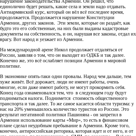
нарушение законодательства Армении. Он решил, что
единолично будет решать, какие села и земли надо отдавать.
Антиармянский курс, который он вёл всё последнее время,
продолжается. Продолжается нарушение Конституции
Армении, других законов. Эти земли, которые он раздаёт, как
будто это его собственные, на них были выданы кадастровые
документы на собственность, и он, нарушая все законы, отдал их
врагу. Вот народ и уезжает из Армении.
На международной арене Никол продолжает отдаляться от
России, заявляя о том, что он выходит из ОДКБ и так далее.
Конечно же, это всё ослабляет позиции Армении в мировой
политике.
В экономике опять-таки одни провалы. Народ чем дальше, тем
хуже живёт. Всё дорожает, люди не имеют работы, очень
многие, если даже имеют работу, не могут прокормить себя.
Конец года ознаменовался тем, что в следующем году будут
подниматься налоги. Поднимется стоимость общественного
транспорта и так далее. То же самое касается области туризма: у
нас на 20% уменьшилось количество туристов из России. Это
результат негативной политики Пашиняна - он запретил в
Армении использование карты «Мир», то есть в финансовом
плане сделал неудобным пребывание в Армении. Кроме того,
конечно, антироссийская риторика, которая идет и от него, и от