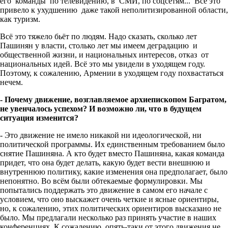
его команды по телевидению, в СМИ, по соцсетям... Всё это
привело к ухудшению даже такой неполитизированной области,
как туризм.
Всё это тяжело бьёт по людям. Надо сказать, сколько лет
Пашинян у власти, столько лет мы имеем деградацию и
общественной жизни, и национальных интересов, отказ от
национальных идей. Всё это мы увидели в уходящем году.
Поэтому, к сожалению, Армении в уходящем году похвастаться
нечем.
- Почему движение, возглавляемое архиепископом Багратом,
не увенчалось успехом? И возможно ли, что в будущем
ситуация изменится?
- Это движение не имело никакой ни идеологической, ни
политической программы. Их единственным требованием было
снятие Пашиняна. А кто будет вместо Пашиняна, какая команда
придет, что она будет делать, какую будет вести внешнюю и
внутреннюю политику, какие изменения она предполагает, было
непонятно. Во всём были обтекаемые формулировки. Мы
попытались поддержать это движение в самом его начале с
условием, что оно выскажет очень четкие и ясные ориентиры,
но, к сожалению, этих политических ориентиров высказано не
было. Мы предлагали несколько раз принять участие в наших
конференциях. К сожалению, опять-таки от этого движения не