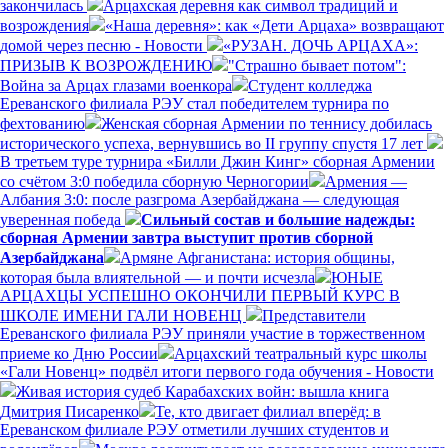
закончилась
Арцахская деревня как символ традиций и
возрождения
«Наша деревня»: как «Дети Арцаха» возвращают
домой через песню - Новости
«РУЗАН. ДОЧЬ АРЦАХА»:
ПРИЗЫВ К ВОЗРОЖДЕНИЮ
"Страшно бывает потом":
Война за Арцах глазами военкора
Студент колледжа
Ереванского филиала РЭУ стал победителем турнира по
фехтованию
Женская сборная Армении по теннису добилась
исторического успеха, вернувшись во II группу спустя 17 лет
В третьем туре турнира «Билли Джин Кинг» сборная Армении
со счётом 3:0 победила сборную Черногории
Армения —
Албания 3:0: после разгрома Азербайджана — следующая
уверенная победа
Сильный состав и большие надежды:
сборная Армении завтра выступит против сборной
Азербайджана
Армяне Афганистана: история общины,
которая была влиятельной — и почти исчезла
ЮНЫЕ
АРЦАХЦЫ УСПЕШНО ОКОНЧИЛИ ПЕРВЫЙ КУРС В
ШКОЛЕ ИМЕНИ ГАЛИ НОВЕНЦ
Представители
Ереванского филиала РЭУ приняли участие в торжественном
приеме ко Дню России
Арцахский театральный курс школы
«Гали Новенц» подвёл итоги первого года обучения - Новости
Живая история судеб Карабахских войн: вышла книга
Дмитрия Писаренко
Те, кто двигает филиал вперёд: в
Ереванском филиале РЭУ отметили лучших студентов и