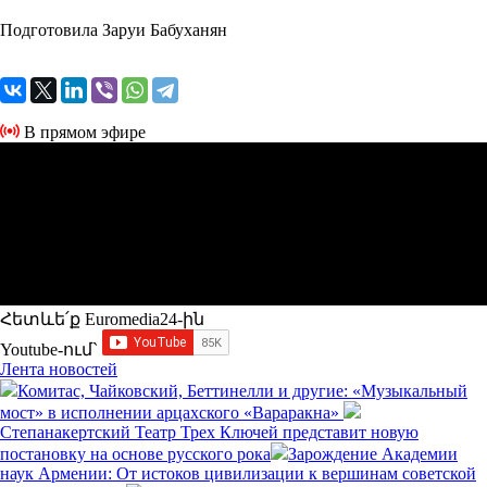
Подготовила Заруи Бабуханян
В прямом эфире
Հետևե՛ք Euromedia24-ին
Youtube-ում`
Лента новостей
Комитас, Чайковский, Беттинелли и другие: «Музыкальный
мост» в исполнении арцахского «Вараракна»
Степанакертский Театр Трех Ключей представит новую
постановку на основе русского рока
Зарождение Академии
наук Армении: От истоков цивилизации к вершинам советской