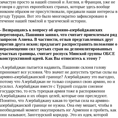
зачастую просто за нашей спиной и Англия, и Франция, уже не
говоря о других европейских странах, которые здесь вообще
никоим образом не присутствовали, предавали наши интересы в
угоду Турции. Вот это было многократно зафиксировано в
течение нашей тяжёлой и трагической истории.
- Возвращаясь к вопросу об армяно-азербайджанских
переговорах, Пашинян заявил, что считает
приемлемым ряд
запросов Алиева. В частности, отзыв представленных друг
против друга исков; предлагает распространить положение о
неразмещении сил третьих стран на делимилитированных
участках границы, считает роспуск Минской группы ОБСЕ
конструктивной идеей. Как Вы относитесь к этому ?
-Азербайджан пытается надавить, Пашинян склоня голову
принимает все условия. Что значит не допустить третьи силы на
армяно-азербайджанской границе? Азербайджану это выгодно,
потому что Азербайджан не только сохранил свою армию, но и
усилил. Азербайджан вместе с Турцией создали союзное
государство, то есть турецкая армия тоже в распоряжении
Азербайджана и их общих целей, которые они преследуют.
Понятно, что Азербайджану какая-то третья сила на армяно-
азербайджанской границе не нужна. Она ему мешает, чтобы в
необходимый момент оккупировать юг Армении и пробить, как
они называют, Зангезурский коридор. Это их идея, которой