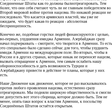
Соединенные Штаты как-то должны былиотреагировать. Тем
более, что они себя считают чуть ли не главным победителем во
Второй мировой войне против нацизма. Но никакой реакции не
последовало. Что касается армянских властей, мы уже не
ожидаем, что будет какая-то реакция - абсолютная
беспринципность.
Конечно же, подобные горстки людей финансируются с целью,
во-первых, ухудшения имиджа Армении. Азербайджан сразу
начал подчеркивать – смотрите, что творится в Армении. То есть
это специально было сделано сейчас для того, чтобы ухудшить
имидж Армении на международном поле. Во-вторых, чтобы в
России и в других странах, которые никак не переносят нацизм,
вызвать отвращение к Армении, тем самым ослабить нашу
обороноспособность и дать возможность Турции и
Азербайджану привести в действие те планы, которые у них
есть.
Наше Движение как движение, которое не раз высказывалось
против любого проявления нацизма, естественно сразу
отреагировало. Мы подняли широкую общественность и смогли
не допустить вот этого сборища, которое должно быть. Тем не
менее, опять-таки вопрос к властям Армении, к посольству
Соединённых Штатов остаётся открытым.