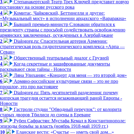
3
Степанакертский Театр Трех Ключей представит новую
постановку на основе русского рока
4
Комитас, Чайковский, Беттинелли и другие:
«Музыкальный мост» в исполнении арцахского «Вараракна»
1
Бывший премьер-министр Словакии обратился к
президенту страны с просьбой содействовать освобождению
армянских заключенных, осужденных в Азербайджане
2
Dialogorg.ru: Спасительная артерия Армении:
стратегическая роль гидротехнического комплекса «Арпа —
Севан»
3
Общественный театральный диалог с Грузией
4
Когда секретные и зашифрованные документы
раскрывают свои тайны - Новости
5
Ляна Улиханян: «Концерт для меня — это второй дом»
6
Армяно-российские культурные связи – это не про
прошлое, это про настоящее
7
Dialogorg.ru: Пять десятилетий разделения: почему
кипрская трагедия остается незаживающей раной Европы -
Новости
8
Гастроли студии "Обводный переулок": от колорита
старых дворов Тбилиси до сцены в Ереване
9
Рубен Сафрастян: Мустафа Кемал в Константинополе:
эпизоды борьбы за власть (ноябрь 1918-май 1919 гг.)
10
Еланские вести: «Счастье — иметь свой дом...»