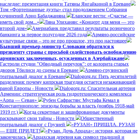
наследие: презентация книги Татяны Янгайкиной в Ереване
Том «Фортепианные дуэты» стал продолжением Собрания
сочинений Арно Бабаджаняна
Еланские вести: «Счастье —
иметь свой дом...»
Ляна Улиханян: «Концерт для меня — это
второй дом»
Америабанк представил результаты розничного
банкинга за первое полугодие 2026 года
Армяно-российские
культурные связи – это не про прошлое, это про настоящее
Бывший премьер-министр Словакии обратился к
президенту страны с просьбой содействовать освобождению
армянских заключенных, осужденных в Азербайджане
Гастроли студии "Обводный переулок": от колорита старых
дворов Тбилиси до сцены в Ереване
Армяно-грузинский
театральный диалог в Ереване
Dialogorg.ru: Пять десятилетий
разделения: почему кипрская трагедия остается незаживающей
раной Европы - Новости
Dialogorg.ru: Спасительная артерия
Армении: стратегическая роль гидротехнического комплекса
«Арпа — Севан»
Рубен Сафрастян: Мустафа Кемал в
Константинополе: эпизоды борьбы за власть (ноябрь 1918-май
1919 гг.)
Когда секретные и зашифрованные документы
раскрывают свои тайны - Новости
Общественный
театральный диалог с Грузией
«РУЗАН» ПРИШЛА. РУЗАН
— ЕЩЕ ПРИДЕТ!
«Рузан. Дочь Арцаха»: история, которая не
закончилась
Арцахская деревня как символ традиций и