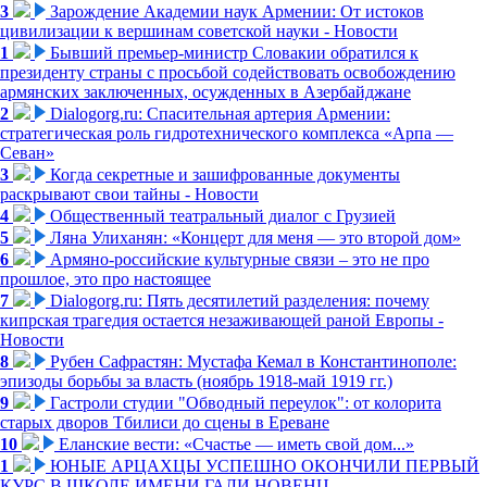
3
Зарождение Академии наук Армении: От истоков
цивилизации к вершинам советской науки - Новости
1
Бывший премьер-министр Словакии обратился к
президенту страны с просьбой содействовать освобождению
армянских заключенных, осужденных в Азербайджане
2
Dialogorg.ru: Спасительная артерия Армении:
стратегическая роль гидротехнического комплекса «Арпа —
Севан»
3
Когда секретные и зашифрованные документы
раскрывают свои тайны - Новости
4
Общественный театральный диалог с Грузией
5
Ляна Улиханян: «Концерт для меня — это второй дом»
6
Армяно-российские культурные связи – это не про
прошлое, это про настоящее
7
Dialogorg.ru: Пять десятилетий разделения: почему
кипрская трагедия остается незаживающей раной Европы -
Новости
8
Рубен Сафрастян: Мустафа Кемал в Константинополе:
эпизоды борьбы за власть (ноябрь 1918-май 1919 гг.)
9
Гастроли студии "Обводный переулок": от колорита
старых дворов Тбилиси до сцены в Ереване
10
Еланские вести: «Счастье — иметь свой дом...»
1
ЮНЫЕ АРЦАХЦЫ УСПЕШНО ОКОНЧИЛИ ПЕРВЫЙ
КУРС В ШКОЛЕ ИМЕНИ ГАЛИ НОВЕНЦ