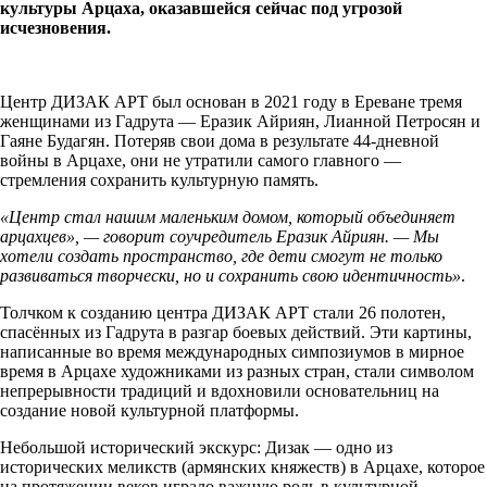
культуры Арцаха, оказавшейся сейчас под угрозой
исчезновения.
Центр ДИЗАК АРТ был основан в 2021 году в Ереване тремя
женщинами из Гадрута — Еразик Айриян, Лианной Петросян и
Гаяне Будагян. Потеряв свои дома в результате 44-дневной
войны в Арцахе, они не утратили самого главного —
стремления сохранить культурную память.
«Центр стал нашим маленьким домом, который объединяет
арцахцев», — говорит соучредитель Еразик Айриян. — Мы
хотели создать пространство, где дети смогут не только
развиваться творчески, но и сохранить свою идентичность»
.
Толчком к созданию центра ДИЗАК АРТ стали 26 полотен,
спасённых из Гадрута в разгар боевых действий. Эти картины,
написанные во время международных симпозиумов в мирное
время в Арцахе художниками из разных стран, стали символом
непрерывности традиций и вдохновили основательниц на
создание новой культурной платформы.
Небольшой исторический экскурс: Дизак — одно из
исторических меликств (армянских княжеств) в Арцахе, которое
на протяжении веков играло важную роль в культурной,