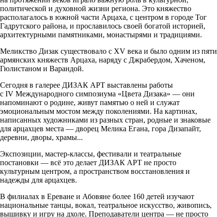
политической и духовной жизни региона. Это княжество
располагалось в южной части Арцаха, с центром в городе Тог
Гадрутского района, и прославилось своей богатой историей,
архитектурными памятниками, монастырями и традициями.
Меликство Дизак существовало с XV века и было одним из пяти
армянских княжеств Арцаха, наряду с Джрабердом, Хаченом,
Гюлистаном и Варандой.
Сегодня в галерее ДИЗАК АРТ выставлены работы
с IV Международного симпозиума «Цвета Дизака» — они
напоминают о родине, живут памятью о ней и служат
эмоциональным мостом между поколениями. На картинах,
написанных художниками из разных стран, родные и знаковые
для арцахцев места — дворец Мелика Егана, гора Дизапайт,
деревни, дворы, храмы...
Экспозиции, мастер-классы, фестивали и театральные
постановки — всё это делает ДИЗАК АРТ не просто
культурным центром, а пространством восстановления и
надежды для арцахцев.
В филиалах в Ереване и Абовяне более 160 детей изучают
национальные танцы, вокал, театральное искусство, живопись,
вышивку и игру на дхоле. Преподаватели центра — не просто