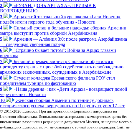
2
«РУЗАН. ДОЧЬ АРЦАХА»: ПРИЗЫВ К
ВОЗРОЖДЕНИЮ
3
Арцахский театральный курс школы «Гали Новенц»
подвёл итоги первого года обучения - Новости
4
Сильный состав и большие надежды: сборная Армении
завтра выступит против сборной Азербайджана
5
Армения — Албания 3:0: после разгрома Азербайджана
— следующая уверенная победа
6
"Страшно бывает потом": Война за Арцах глазами
военкора
7
Бывший премьер-министр Словакии обратился к
президенту страны с просьбой содействовать освобождению
армянских заключенных, осужденных в Азербайджане
8
Студент колледжа Ереванского филиала РЭУ стал
победителем турнира по фехтованию
9
«Наша деревня»: как «Дети Арцаха» возвращают домой
через песню - Новости
10
Женская сборная Армении по теннису добилась
исторического успеха, вернувшись во II группу спустя 17 лет
© 2011-2026 Lurer.com При цитировании информации гиперссылка на
Lurer.com обязательна. Использование материалов в коммерческих целях без
письменного разрешения редакции не допускается.Мнения, нашедшие место в
публикациях Lurer.com могут не совпадать с точкой зрения редакции. Сайт не