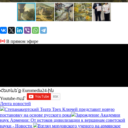
В прямом эфире
Հետևե՛ք Euromedia24-ին
Youtube-ում`
Лента новостей
Степанакертский Театр Трех Ключей представит новую
постановку на основе русского рока
Зарождение Академии
наук Армении: От истоков цивилизации к вершинам советской
науки - Новости
Взгляд мордовского ученого на армянское