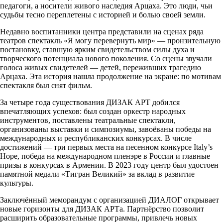
педагоги, а носители живого наследия Арцаха. Это люди, чьи
судьбы тесно переплетены с историей и болью своей земли.
Недавно воспитанники центра представили на сценах ряда
театров спектакль «Я могу перевернуть мир» — пронзительную
постановку, ставшую ярким свидетельством силы духа и
творческого потенциала нового поколения. Со сцены звучали
голоса живых свидетелей — детей, переживших трагедию
Арцаха. Эта история нашла продолжение на экране: по мотивам
спектакля был снят фильм.
За четыре года существования ДИЗАК АРТ добился
впечатляющих успехов: был создан оркестр народных
инструментов, поставлены театральные спектакли,
организованы выставки и симпозиумы, завоёваны победы на
международных и республиканских конкурсах. В числе
достижений — три первых места на песенном конкурсе Italy’s
Hope, победа на международном пленэре в России и главные
призы в конкурсах в Армении. В 2023 году центр был удостоен
памятной медали «Тигран Великий» за вклад в развитие
культуры.
Заключённый меморандум с организацией ДИАЛОГ открывает
новые горизонты для ДИЗАК АРТа. Партнёрство позволит
расширить образовательные программы, привлечь новых