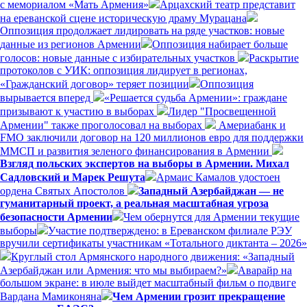
с мемориалом «Мать Армения»
Арцахский театр представит
на ереванской сцене историческую драму Мурацана
Оппозиция продолжает лидировать на ряде участков: новые
данные из регионов Армении
Оппозиция набирает больше
голосов: новые данные с избирательных участков
Раскрытие
протоколов с УИК: оппозиция лидирует в регионах,
«Гражданский договор» теряет позиции
Оппозиция
вырывается вперед
«Решается судьба Армении»: граждане
призывают к участию в выборах
Лидер "Просвещенной
Армении" также проголосовал на выборах
Америабанк и
FMO заключили договор на 120 миллионов евро для поддержки
ММСП и развития зеленого финансирования в Армении
Взгляд польских экспертов на выборы в Армении. Михал
Садловский и Марек Решута
Армаис Камалов удостоен
ордена Святых Апостолов
Западный Азербайджан — не
гуманитарный проект, а реальная масштабная угроза
безопасности Армении
Чем обернутся для Армении текущие
выборы
Участие подтверждено: в Ереванском филиале РЭУ
вручили сертификаты участникам «Тотального диктанта – 2026»
Круглый стол Армянского народного движения: «Западный
Азербайджан или Армения: что мы выбираем?»
Аварайр на
большом экране: в июле выйдет масштабный фильм о подвиге
Вардана Мамиконяна
Чем Армении грозит прекращение