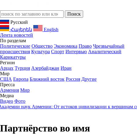
Русский
Հայերեն
English
Лента новостей
По разделам
Политические
Общество
Экономика
Право
Чрезвычайный
происшествия
Культура
Спорт
Интервью
Аналитический
Карикатуры
Регион
Арцах
Турция
Азербайджан
Иран
Мир
США
Европа
Ближний восток
Россия
Другие
Пресса
Армения
Мир
Медиа
Видео
Фото
ии наук Армении: От истоков цивилизации к вершинам советс
Партнёрство во имя