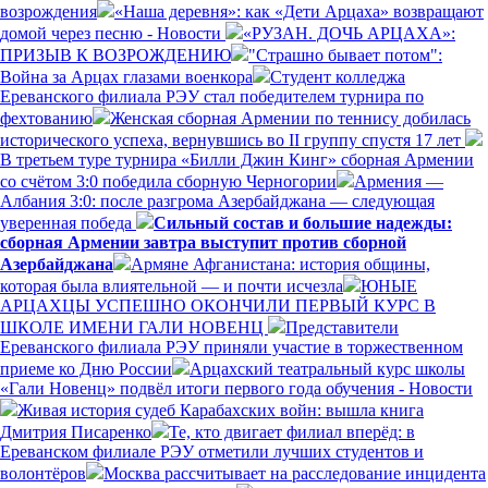
возрождения
«Наша деревня»: как «Дети Арцаха» возвращают
домой через песню - Новости
«РУЗАН. ДОЧЬ АРЦАХА»:
ПРИЗЫВ К ВОЗРОЖДЕНИЮ
"Страшно бывает потом":
Война за Арцах глазами военкора
Студент колледжа
Ереванского филиала РЭУ стал победителем турнира по
фехтованию
Женская сборная Армении по теннису добилась
исторического успеха, вернувшись во II группу спустя 17 лет
В третьем туре турнира «Билли Джин Кинг» сборная Армении
со счётом 3:0 победила сборную Черногории
Армения —
Албания 3:0: после разгрома Азербайджана — следующая
уверенная победа
Сильный состав и большие надежды:
сборная Армении завтра выступит против сборной
Азербайджана
Армяне Афганистана: история общины,
которая была влиятельной — и почти исчезла
ЮНЫЕ
АРЦАХЦЫ УСПЕШНО ОКОНЧИЛИ ПЕРВЫЙ КУРС В
ШКОЛЕ ИМЕНИ ГАЛИ НОВЕНЦ
Представители
Ереванского филиала РЭУ приняли участие в торжественном
приеме ко Дню России
Арцахский театральный курс школы
«Гали Новенц» подвёл итоги первого года обучения - Новости
Живая история судеб Карабахских войн: вышла книга
Дмитрия Писаренко
Те, кто двигает филиал вперёд: в
Ереванском филиале РЭУ отметили лучших студентов и
волонтёров
Москва рассчитывает на расследование инцидента