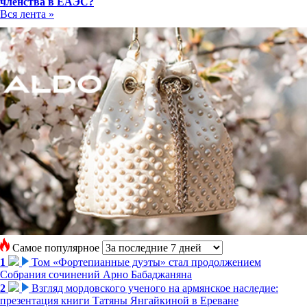
членства в ЕАЭС?
Вся лента »
Самое популярное
1
Том «Фортепианные дуэты» стал продолжением
Собрания сочинений Арно Бабаджаняна
2
Взгляд мордовского ученого на армянское наследие:
презентация книги Татяны Янгайкиной в Ереване