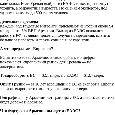
капиталом. Если Ереван выйдет из ЕАЭС, инвесторы начнут
уходить, а безработица вырастет. По оценкам экспертов, под
ударом окажутся до 500 тысяч человек.
Денежные переводы
Каждый год трудовые мигранты присылают из России около $4
млрд — это 5% ВВП Армении. Выход из ЕАЭС осложнит
работу в РФ: армянам придется получать разрешения, платить
больше за перелеты и терять социальные гарантии.
А что предлагает Евросоюз?
ЕС активно зовет Армению в свою орбиту, но цифры
показывают: европейский рынок для Еревана — не
альтернатива.
Товарооборот с ЕС
— $2,1 млрд, а с ЕАЭС — $12,7 млрд.
Опыт Грузии
— за 10 лет ассоциации с ЕС ее экспорт в Европу
так и не вырос, зато импорт увеличился вчетверо.
География
— у Армении нет границы с ЕС, а значит, логистика
будет дороже и сложнее.
Что будет, если Армения выйдет из ЕАЭС?