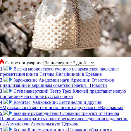
Самое популярное
1
Взгляд мордовского ученого на армянское наследие:
презентация книги Татяны Янгайкиной в Ереване
2
Зарождение Академии наук Армении: От истоков
цивилизации к вершинам советской науки - Новости
3
Степанакертский Театр Трех Ключей представит новую
постановку на основе русского рока
4
Комитас, Чайковский, Беттинелли и другие:
«Музыкальный мост» в исполнении арцахского «Вараракна»
5
Бывшие руководители Словакии требуют от Никола
Пашиняна прекратить политические преследования и давление
на Армянскую Апостольскую Церковь
1
Бывший премьер-министр Словакии обратился к