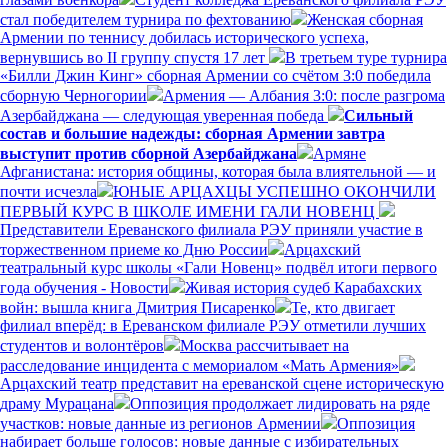
стал победителем турнира по фехтованию
Женская сборная
Армении по теннису добилась исторического успеха,
вернувшись во II группу спустя 17 лет
В третьем туре турнира
«Билли Джин Кинг» сборная Армении со счётом 3:0 победила
сборную Черногории
Армения — Албания 3:0: после разгрома
Азербайджана — следующая уверенная победа
Сильный
состав и большие надежды: сборная Армении завтра
выступит против сборной Азербайджана
Армяне
Афганистана: история общины, которая была влиятельной — и
почти исчезла
ЮНЫЕ АРЦАХЦЫ УСПЕШНО ОКОНЧИЛИ
ПЕРВЫЙ КУРС В ШКОЛЕ ИМЕНИ ГАЛИ НОВЕНЦ
Представители Ереванского филиала РЭУ приняли участие в
торжественном приеме ко Дню России
Арцахский
театральный курс школы «Гали Новенц» подвёл итоги первого
года обучения - Новости
Живая история судеб Карабахских
войн: вышла книга Дмитрия Писаренко
Те, кто двигает
филиал вперёд: в Ереванском филиале РЭУ отметили лучших
студентов и волонтёров
Москва рассчитывает на
расследование инцидента с мемориалом «Мать Армения»
Арцахский театр представит на ереванской сцене историческую
драму Мурацана
Оппозиция продолжает лидировать на ряде
участков: новые данные из регионов Армении
Оппозиция
набирает больше голосов: новые данные с избирательных