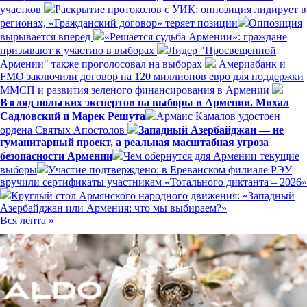
участков
Раскрытие протоколов с УИК: оппозиция лидирует в
регионах, «Гражданский договор» теряет позиции
Оппозиция
вырывается вперед
«Решается судьба Армении»: граждане
призывают к участию в выборах
Лидер "Просвещенной
Армении" также проголосовал на выборах
Америабанк и
FMO заключили договор на 120 миллионов евро для поддержки
ММСП и развития зеленого финансирования в Армении
Взгляд польских экспертов на выборы в Армении. Михал
Садловский и Марек Решута
Армаис Камалов удостоен
ордена Святых Апостолов
Западный Азербайджан — не
гуманитарный проект, а реальная масштабная угроза
безопасности Армении
Чем обернутся для Армении текущие
выборы
Участие подтверждено: в Ереванском филиале РЭУ
вручили сертификаты участникам «Тотального диктанта – 2026»
Круглый стол Армянского народного движения: «Западный
Азербайджан или Армения: что мы выбираем?»
Вся лента »