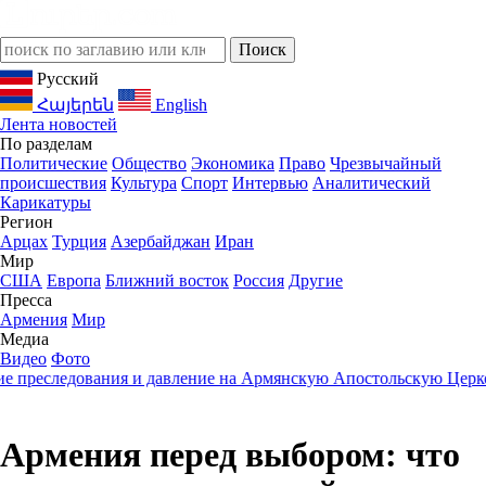
Русский
Հայերեն
English
Лента новостей
По разделам
Политические
Общество
Экономика
Право
Чрезвычайный
происшествия
Культура
Спорт
Интервью
Аналитический
Карикатуры
Регион
Арцах
Турция
Азербайджан
Иран
Мир
США
Европа
Ближний восток
Россия
Другие
Пресса
Армения
Мир
Медиа
Видео
Фото
еследования и давление на Армянскую Апостольскую Церковь
2
Армения перед выбором: что