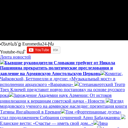
Հետևե՛ք Euromedia24-ին
Youtube-ում`
Лента новостей
Бывшие руководители Словакии требуют от Никола
Пашиняна прекратить политические преследования и
давление на Армянскую Апостольскую Церковь
Комитас,
Чайковский, Беттинелли и другие: «Музыкальный мост» в
исполнении арцахского «Вараракна»
Степанакертский Театр
Трех Ключей представит новую постановку на основе русского
рока
Зарождение Академии наук Армении: От истоков
цивилизации к вершинам советской науки - Новости
Взгляд
мордовского ученого на армянское наследие: презентация книги
Татяны Янгайкиной в Ереване
Том «Фортепианные дуэты»
стал продолжением Собрания сочинений Арно Бабаджаняна
Еланские вести: «Счастье — иметь свой дом...»
Ляна