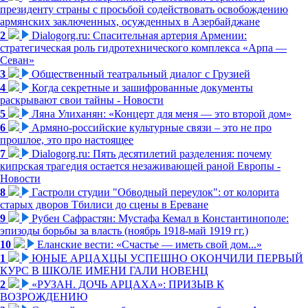
президенту страны с просьбой содействовать освобождению
армянских заключенных, осужденных в Азербайджане
2
Dialogorg.ru: Спасительная артерия Армении:
стратегическая роль гидротехнического комплекса «Арпа —
Севан»
3
Общественный театральный диалог с Грузией
4
Когда секретные и зашифрованные документы
раскрывают свои тайны - Новости
5
Ляна Улиханян: «Концерт для меня — это второй дом»
6
Армяно-российские культурные связи – это не про
прошлое, это про настоящее
7
Dialogorg.ru: Пять десятилетий разделения: почему
кипрская трагедия остается незаживающей раной Европы -
Новости
8
Гастроли студии "Обводный переулок": от колорита
старых дворов Тбилиси до сцены в Ереване
9
Рубен Сафрастян: Мустафа Кемал в Константинополе:
эпизоды борьбы за власть (ноябрь 1918-май 1919 гг.)
10
Еланские вести: «Счастье — иметь свой дом...»
1
ЮНЫЕ АРЦАХЦЫ УСПЕШНО ОКОНЧИЛИ ПЕРВЫЙ
КУРС В ШКОЛЕ ИМЕНИ ГАЛИ НОВЕНЦ
2
«РУЗАН. ДОЧЬ АРЦАХА»: ПРИЗЫВ К
ВОЗРОЖДЕНИЮ