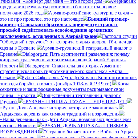
Улиханян: «Концерт для меня — это второй дом»
Америабанк
представил результаты розничного банкинга за первое
полугодие 2026 года
Армяно-российские культурные связи –
это не про прошлое, это про настоящее
Бывший премьер-
министр Словакии обратился к президенту страны с
просьбой содействовать освобождению армянских
заключенных, осужденных в Азербайджане
Гастроли студии
"Обводный переулок": от колорита старых дворов Тбилиси до
сцены в Ереване
Армяно-грузинский театральный диалог в
Ереване
Dialogorg.ru: Пять десятилетий разделения: почему
кипрская трагедия остается незаживающей раной Европы -
Новости
Dialogorg.ru: Спасительная артерия Армении:
стратегическая роль гидротехнического комплекса «Арпа —
Севан»
Рубен Сафрастян: Мустафа Кемал в Константинополе:
эпизоды борьбы за власть (ноябрь 1918-май 1919 гг.)
Когда
секретные и зашифрованные документы раскрывают свои
тайны - Новости
Общественный театральный диалог с
Грузией
«РУЗАН» ПРИШЛА. РУЗАН — ЕЩЕ ПРИДЕТ!
«Рузан. Дочь Арцаха»: история, которая не закончилась
Арцахская деревня как символ традиций и возрождения
«Наша деревня»: как «Дети Арцаха» возвращают домой через
песню - Новости
«РУЗАН. ДОЧЬ АРЦАХА»: ПРИЗЫВ К
ВОЗРОЖДЕНИЮ
"Страшно бывает потом": Война за Арцах
глазами военкора
Студент колледжа Ереванского филиала РЭУ