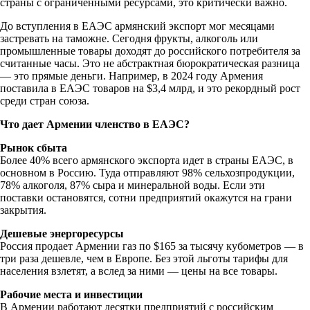
страны с ограниченными ресурсами, это критически важно.
До вступления в ЕАЭС армянский экспорт мог месяцами
застревать на таможне. Сегодня фрукты, алкоголь или
промышленные товары доходят до российского потребителя за
считанные часы. Это не абстрактная бюрократическая разница
— это прямые деньги. Например, в 2024 году Армения
поставила в ЕАЭС товаров на $3,4 млрд, и это рекордный рост
среди стран союза.
Что дает Армении членство в ЕАЭС?
Рынок сбыта
Более 40% всего армянского экспорта идет в страны ЕАЭС, в
основном в Россию. Туда отправляют 98% сельхозпродукции,
78% алкоголя, 87% сыра и минеральной воды. Если эти
поставки остановятся, сотни предприятий окажутся на грани
закрытия.
Дешевые энергоресурсы
Россия продает Армении газ по $165 за тысячу кубометров — в
три раза дешевле, чем в Европе. Без этой льготы тарифы для
населения взлетят, а вслед за ними — цены на все товары.
Рабочие места и инвестиции
В Армении работают десятки предприятий с российским