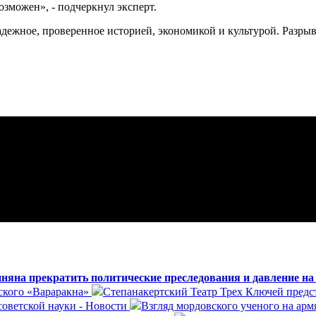
можен», - подчеркнул эксперт.
адежное, проверенное историей, экономикой и культурой. Разры
яна прекратить политические преследования и давление н
ского «Вараракна»
Степанакертский Театр Трех Ключей предст
оветской науки - Новости
Взгляд мордовского ученого на арм