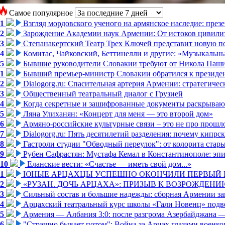
Самое популярное
1
Взгляд мордовского ученого на армянское наследие: пре
2
Зарождение Академии наук Армении: От истоков цивилиз
3
Степанакертский Театр Трех Ключей представит новую по
4
Комитас, Чайковский, Беттинелли и другие: «Музыкальн
5
Бывшие руководители Словакии требуют от Никола Паши
1
Бывший премьер-министр Словакии обратился к президен
2
Dialogorg.ru: Спасительная артерия Армении: стратегиче
3
Общественный театральный диалог с Грузией
4
Когда секретные и зашифрованные документы раскрывают
5
Ляна Улиханян: «Концерт для меня — это второй дом»
6
Армяно-российские культурные связи – это не про прошло
7
Dialogorg.ru: Пять десятилетий разделения: почему кипр
8
Гастроли студии "Обводный переулок": от колорита стар
9
Рубен Сафрастян: Мустафа Кемал в Константинополе: эпиз
10
Еланские вести: «Счастье — иметь свой дом...»
1
ЮНЫЕ АРЦАХЦЫ УСПЕШНО ОКОНЧИЛИ ПЕРВЫЙ К
2
«РУЗАН. ДОЧЬ АРЦАХА»: ПРИЗЫВ К ВОЗРОЖДЕНИ
3
Сильный состав и большие надежды: сборная Армении за
4
Арцахский театральный курс школы «Гали Новенц» подвё
5
Армения — Албания 3:0: после разгрома Азербайджана —
6
"Страшно бывает потом": Война за Арцах глазами военко