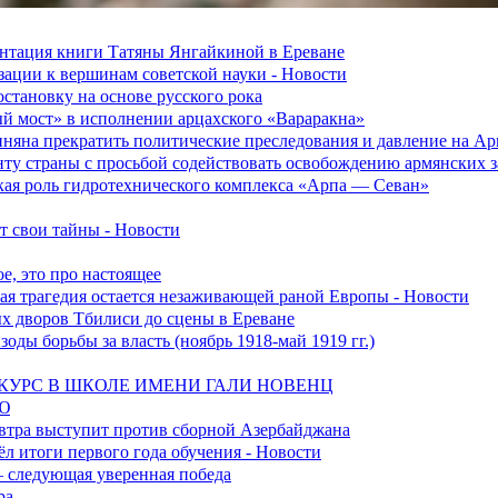
зентация книги Татяны Янгайкиной в Ереване
ации к вершинам советской науки - Новости
становку на основе русского рока
ый мост» в исполнении арцахского «Вараракна»
няна прекратить политические преследования и давление на А
ту страны с просьбой содействовать освобождению армянских
ская роль гидротехнического комплекса «Арпа — Севан»
 свои тайны - Новости
е, это про настоящее
ская трагедия остается незаживающей раной Европы - Новости
ых дворов Тбилиси до сцены в Ереване
оды борьбы за власть (ноябрь 1918-май 1919 гг.)
УРС В ШКОЛЕ ИМЕНИ ГАЛИ НОВЕНЦ
Ю
втра выступит против сборной Азербайджана
л итоги первого года обучения - Новости
 следующая уверенная победа
ра