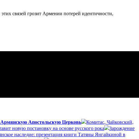
в этих связей грозит Армении потерей идентичности,
а Армянскую Апостольскую Церковь
Комитас, Чайковский,
авит новую постановку на основе русского рока
Зарождение
янское наследие: презентация книги Татяны Янгайкиной в