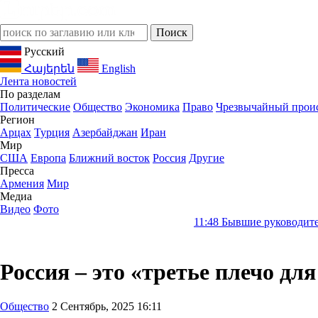
Русский
Հայերեն
English
Лента новостей
По разделам
Политические
Общество
Экономика
Право
Чрезвычайный прои
Регион
Арцах
Турция
Азербайджан
Иран
Мир
США
Европа
Ближний восток
Россия
Другие
Пресса
Армения
Мир
Медиа
Видео
Фото
11:48
Бывшие руководители Словакии 
Россия – это «третье плечо дл
Общество
2 Сентябрь, 2025 16:11