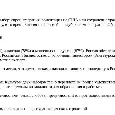
бор: евроинтеграция, ориентация на США или сохранение трад
у, в то время как связь с Россией — глубока и многогранна. Об
ей.
 алкоголя (78%) и молочных продуктов (87%). Россия обеспечив
. Российский бизнес остается ключевым инвестором (Зангезурски
метил эксперт.
 отметил, что армяне веками находили защиту и поддержку в Ро
х. Культуры двух народов тесно переплетены: общее художестве
крывает армянам возможности для образования и работы».
ностями: семья, любовь, преданность. Это противопоставляетс
рмянская диаспора, сохраняющая связь с родиной.