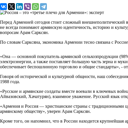
Перед Арменией сегодня стоит сложный внешнеполитический вы
не всегда понимают армянскую идентичность, историю и культур
вопросам Арам Сарксян.
По словам Сарксяна, экономика Армении тесно связана с Росси
«Она — основной покупатель армянской сельхозпродукции (98%),
электроэнергии, а также поставляет большую часть зерна и муки
обеспечивает беспошлинную торговлю и общие стандарты», - от
Говоря об исторической и культурной общности, наш собеседник
1988 года.
«Русские и армянские солдаты вместе воевали в ключевых война
Айвазовский, Хачатурян), взаимное уважение. Русский язык от
«Армения и Россия — христианские страны с традиционными цен
армянскому обществу», уверен Арам Сарксян.
Кроме того, он напомнил, что в России находится крупнейшая а