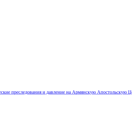
ования и давление на Армянскую Апостольскую Церковь
23:05
К