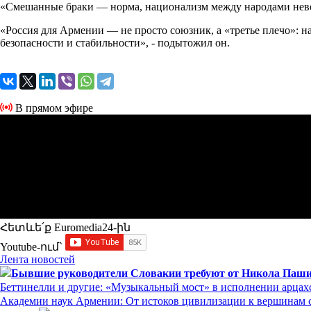
«Смешанные браки — норма, национализм между народами невоз
«Россия для Армении — не просто союзник, а «третье плечо»: н
безопасности и стабильности», - подытожил он.
В прямом эфире
Հետևե՛ք Euromedia24-ին
Youtube-ում`
Лента новостей
Бывшие руководители Словакии требуют от Никола Пашин
Беттинелли и другие: «Музыкальный мост» в исполнении арцах
Академии наук Армении: От истоков цивилизации к вершинам с