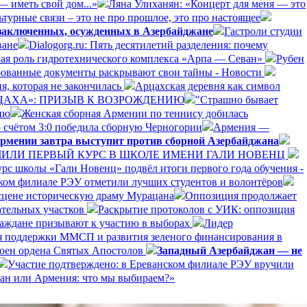
— иметь свой дом...»
Ляна Улиханян: «Концерт для меня — это
турные связи – это не про прошлое, это про настоящее
 заключенных, осужденных в Азербайджане
Гастроли студии
ване
Dialogorg.ru: Пять десятилетий разделения: почему
ская роль гидротехнического комплекса «Арпа — Севан»
Рубен
рованные документы раскрывают свои тайны - Новости
я, которая не закончилась
Арцахская деревня как символ
РЦАХА»: ПРИЗЫВ К ВОЗРОЖДЕНИЮ
"Страшно бывает
ию
Женская сборная Армении по теннису добилась
 счётом 3:0 победила сборную Черногории
Армения —
рмении завтра выступит против сборной Азербайджана
ЛИ ПЕРВЫЙ КУРС В ШКОЛЕ ИМЕНИ ГАЛИ НОВЕНЦ
рс школы «Гали Новенц» подвёл итоги первого года обучения -
нском филиале РЭУ отметили лучших студентов и волонтёров
 сцене историческую драму Мурацана
Оппозиция продолжает
ательных участков
Раскрытие протоколов с УИК: оппозиция
раждане призывают к участию в выборах
Лидер
я поддержки ММСП и развития зеленого финансирования в
оен ордена Святых Апостолов
Западный Азербайджан — не
Участие подтверждено: в Ереванском филиале РЭУ вручили
ан или Армения: что мы выбираем?»