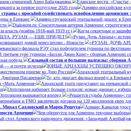
ания сочинений Арно Бабаджаняна
Еланские вести: «Счастье 
нкинга за первое полугодие 2026 года
Армяно-российские куль
 страны с просьбой содействовать освобождению армянских
цены в Ереване
Армяно-грузинский театральный диалог в Ере
ости
Dialogorg.ru: Спасительная артерия Армении: стратегиче
а власть (ноябрь 1918-май 1919 гг.)
Когда секретные и зашиф
ШЛА. РУЗАН — ЕЩЕ ПРИДЕТ!
«Рузан. Дочь Арцаха»: истори
возвращают домой через песню - Новости
«РУЗАН. ДОЧЬ А
реванского филиала РЭУ стал победителем турнира по фехтован
В третьем туре турнира «Билли Джин Кинг» сборная Армении со
нная победа
Сильный состав и большие надежды: сборная А
ой — и почти исчезла
ЮНЫЕ АРЦАХЦЫ УСПЕШНО ОКОНЧИ
ржественном приеме ко Дню России
Арцахский театральный ку
а Дмитрия Писаренко
Те, кто двигает филиал вперёд: в Ерева
ом «Мать Армения»
Арцахский театр представит на ереванской
ии
Оппозиция набирает больше голосов: новые данные с избир
Оппозиция вырывается вперед
«Решается судьба Армении»: г
ериабанк и FMO заключили договор на 120 миллионов евро дл
и. Михал Садловский и Марек Решута
Армаис Камалов удост
сности Армении
Чем обернутся для Армении текущие выборы
ый стол Армянского народного движения: «Западный Азербайдж