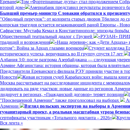
Ереване
Том «Фортепианные дуэты» стал продолжением Собр
второй дом»
Америабанк представил результаты розничного ба
Бывший премьер-министр Словакии обратился к президенту
"Обводный переулок": от колорита старых дворов Тбилиси до с
кипрская трагедия остается незаживающей раной Европы - Нов
Сафрастян: Мустафа Кемал в Константинополе: эпизоды борьбы з
Общественный театральный диалог с Грузией
«РУЗАН» ПРИ
традиций и возрождения
«Наша деревня»: как «Дети Арцаха» 
потом": Война за Арцах глазами военкора
Студент колледжа Е
исторического успеха, вернувшись во II группу спустя 17 лет
Албания 3:0: после разгрома Азербайджана — следующая увере
Армяне Афганистана: история общины, которая была влиятельн
Представители Ереванского филиала РЭУ приняли участие в то
Новости
Живая история судеб Карабахских войн: вышла книг
Москва рассчитывает на расследование инцидента с мемориал
лидировать на ряде участков: новые данные из регионов Армен
лидирует в регионах, «Гражданский договор» теряет позиции
"Просвещенной Армении" также проголосовал на выборах
Ам
Армении
Взгляд польских экспертов на выборы в Армени
гуманитарный проект, а реальная масштабная угроза безопа
сертификаты участникам «Тотального диктанта – 2026»
Кругл
Вся лента »