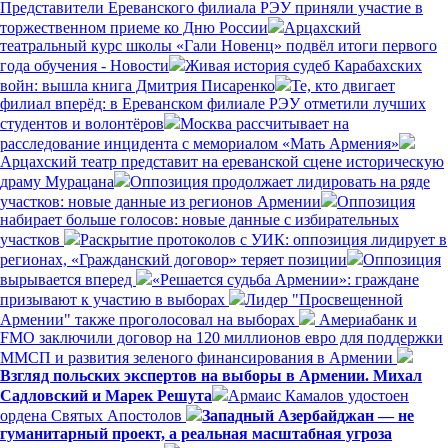
Представители Ереванского филиала РЭУ приняли участие в
торжественном приеме ко Дню России
Арцахский
театральный курс школы «Гали Новенц» подвёл итоги первого
года обучения - Новости
Живая история судеб Карабахских
войн: вышла книга Дмитрия Писаренко
Те, кто двигает
филиал вперёд: в Ереванском филиале РЭУ отметили лучших
студентов и волонтёров
Москва рассчитывает на
расследование инцидента с мемориалом «Мать Армения»
Арцахский театр представит на ереванской сцене историческую
драму Мурацана
Оппозиция продолжает лидировать на ряде
участков: новые данные из регионов Армении
Оппозиция
набирает больше голосов: новые данные с избирательных
участков
Раскрытие протоколов с УИК: оппозиция лидирует в
регионах, «Гражданский договор» теряет позиции
Оппозиция
вырывается вперед
«Решается судьба Армении»: граждане
призывают к участию в выборах
Лидер "Просвещенной
Армении" также проголосовал на выборах
Америабанк и
FMO заключили договор на 120 миллионов евро для поддержки
ММСП и развития зеленого финансирования в Армении
Взгляд польских экспертов на выборы в Армении. Михал
Садловский и Марек Решута
Армаис Камалов удостоен
ордена Святых Апостолов
Западный Азербайджан — не
гуманитарный проект, а реальная масштабная угроза