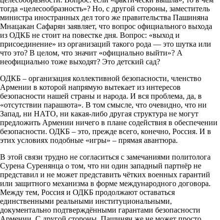
тогда «целесообразность»? Но, с другой стороны, заместитель
министра иностранных дел того же правительства Пашиняна
Мнацакан Сафарян заявляет, что вопрос официального выхода
из ОДКБ не стоит на повестке дня. Вопрос: «выход и
присоединение» из организаций такого рода — это шутка или
что это? В целом, что значит «официально выйти»? А
неофициально тоже выходят? Это детский сад?
ОДКБ – организация коллективной безопасности, членство
Армении в которой напрямую вытекает из интересов
безопасности нашей страны и народа. И вся проблема, да, в
«отсутствии парашюта». В том смысле, что очевидно, что ни
Запад, ни НАТО, ни какая-либо другая структура не могут
предложить Армении ничего в плане содействия в обеспечении
безопасности. ОДКБ – это, прежде всего, конечно, Россия. И в
этих условиях подобные «игры» – прямая авантюра.
В этой связи трудно не согласиться с замечаниями политолога
Сурена Суренянца о том, что ни один западный партнёр не
представил и не может представить чётких военных гарантий
или защитного механизма в форме международного договора.
Между тем, Россия и ОДКБ продолжают оставаться
единственными реальными институциональными,
документально подтверждёнными гарантами безопасности
Армении. С другой стороны, Пашинян же не может просто