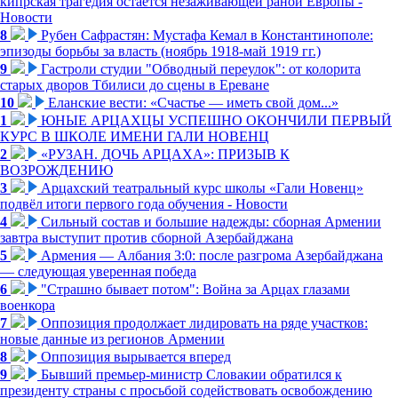
кипрская трагедия остается незаживающей раной Европы -
Новости
8
Рубен Сафрастян: Мустафа Кемал в Константинополе:
эпизоды борьбы за власть (ноябрь 1918-май 1919 гг.)
9
Гастроли студии "Обводный переулок": от колорита
старых дворов Тбилиси до сцены в Ереване
10
Еланские вести: «Счастье — иметь свой дом...»
1
ЮНЫЕ АРЦАХЦЫ УСПЕШНО ОКОНЧИЛИ ПЕРВЫЙ
КУРС В ШКОЛЕ ИМЕНИ ГАЛИ НОВЕНЦ
2
«РУЗАН. ДОЧЬ АРЦАХА»: ПРИЗЫВ К
ВОЗРОЖДЕНИЮ
3
Арцахский театральный курс школы «Гали Новенц»
подвёл итоги первого года обучения - Новости
4
Сильный состав и большие надежды: сборная Армении
завтра выступит против сборной Азербайджана
5
Армения — Албания 3:0: после разгрома Азербайджана
— следующая уверенная победа
6
"Страшно бывает потом": Война за Арцах глазами
военкора
7
Оппозиция продолжает лидировать на ряде участков:
новые данные из регионов Армении
8
Оппозиция вырывается вперед
9
Бывший премьер-министр Словакии обратился к
президенту страны с просьбой содействовать освобождению