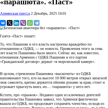
«парашюта». «Паст»
Армянская пресса
2 Декабрь, 2025 16:01
Газета «Паст» пишет:
То, что Пашинян и его власть настроены враждебно по
отношению к ОДКБ, — не новость. Проявления этого за семь
лет власти Пашиняна было много. Сейчас же, как известно,
отношения Армении с ОДКБ Пашинян и его партия
«Гражданский договор» держат «в морозильной камере».
В целом, стремления Пашиняна «выскочить» из ОДКБ
напоминают того, кто на высоте 10 000 метров открыл запасной
люк самолета, крепко держится обеими руками за края, стоит и
угрожает прыгнуть вниз, но… «парашюта» у него нет.
Кстати, про «прыжок». Недавно один из ключевых деятелей
правительства Пашиняна заявил, что Армения фактически
вышла из ОДКБ, но продолжает сохранять членство, исходя из
целесообразности. Вопрос: если «фактически вышла», то в чём