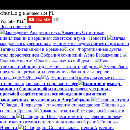
Հետևե՛ք Euromedia24-ին
Youtube-ում`
Лента новостей
Зарождение Академии наук Армении: От истоков
цивилизации к вершинам советской науки - Новости
Взгляд
мордовского ученого на армянское наследие: презентация книги
Татяны Янгайкиной в Ереване
Том «Фортепианные дуэты»
стал продолжением Собрания сочинений Арно Бабаджаняна
Еланские вести: «Счастье — иметь свой дом...»
Ляна
Улиханян: «Концерт для меня — это второй дом»
Америабанк
представил результаты розничного банкинга за первое
полугодие 2026 года
Армяно-российские культурные связи –
это не про прошлое, это про настоящее
Бывший премьер-
министр Словакии обратился к президенту страны с
просьбой содействовать освобождению армянских
заключенных, осужденных в Азербайджане
Гастроли студии
"Обводный переулок": от колорита старых дворов Тбилиси до
сцены в Ереване
Армяно-грузинский театральный диалог в
Ереване
Dialogorg.ru: Пять десятилетий разделения: почему
кипрская трагедия остается незаживающей раной Европы -
Новости
Dialogorg.ru: Спасительная артерия Армении: