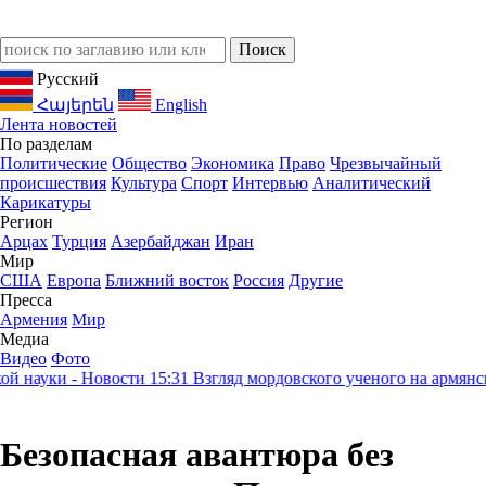
Русский
Հայերեն
English
Лента новостей
По разделам
Политические
Общество
Экономика
Право
Чрезвычайный
происшествия
Культура
Спорт
Интервью
Аналитический
Карикатуры
Регион
Арцах
Турция
Азербайджан
Иран
Мир
США
Европа
Ближний восток
Россия
Другие
Пресса
Армения
Мир
Медиа
Видео
Фото
ауки - Новости
15:31
Взгляд мордовского ученого на армянское 
Безопасная авантюра без