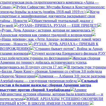
стратегическая роль гидротехнического комплекса «Арпа —
Севан»
Рубен Сафрастян: Мустафа Кемал в Константинополе:
эпизоды борьбы за власть (ноябрь 1918-май 1919 гг.)
Когда
секретные и зашифрованные документы раскрывают свои
тайны - Новости
Общественный театральный диалог с
Грузией
«РУЗАН» ПРИШЛА. РУЗАН — ЕЩЕ ПРИДЕТ!
«Рузан. Дочь Арцаха»: история, которая не закончилась
Арцахская деревня как символ традиций и возрождения
«Наша деревня»: как «Дети Арцаха» возвращают домой через
песню - Новости
«РУЗАН. ДОЧЬ АРЦАХА»: ПРИЗЫВ К
ВОЗРОЖДЕНИЮ
"Страшно бывает потом": Война за Арцах
глазами военкора
Студент колледжа Ереванского филиала РЭУ
стал победителем турнира по фехтованию
Женская сборная
Армении по теннису добилась исторического успеха,
вернувшись во II группу спустя 17 лет
В третьем туре турнира
«Билли Джин Кинг» сборная Армении со счётом 3:0 победила
сборную Черногории
Армения — Албания 3:0: после разгрома
Азербайджана — следующая уверенная победа
Сильный
состав и большие надежды: сборная Армении завтра
выступит против сборной Азербайджана
Армяне
Афганистана: история общины, которая была влиятельной — и
почти исчезла
ЮНЫЕ АРЦАХЦЫ УСПЕШНО ОКОНЧИЛИ
ПЕРВЫЙ КУРС В ШКОЛЕ ИМЕНИ ГАЛИ НОВЕНЦ