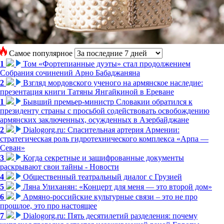
Самое популярное
1
Том «Фортепианные дуэты» стал продолжением
Собрания сочинений Арно Бабаджаняна
2
Взгляд мордовского ученого на армянское наследие:
презентация книги Татяны Янгайкиной в Ереване
1
Бывший премьер-министр Словакии обратился к
президенту страны с просьбой содействовать освобождению
армянских заключенных, осужденных в Азербайджане
2
Dialogorg.ru: Спасительная артерия Армении:
стратегическая роль гидротехнического комплекса «Арпа —
Севан»
3
Когда секретные и зашифрованные документы
раскрывают свои тайны - Новости
4
Общественный театральный диалог с Грузией
5
Ляна Улиханян: «Концерт для меня — это второй дом»
6
Армяно-российские культурные связи – это не про
прошлое, это про настоящее
7
Dialogorg.ru: Пять десятилетий разделения: почему