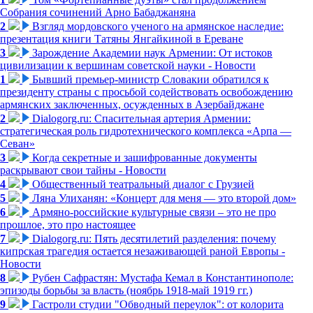
Собрания сочинений Арно Бабаджаняна
2
Взгляд мордовского ученого на армянское наследие:
презентация книги Татяны Янгайкиной в Ереване
3
Зарождение Академии наук Армении: От истоков
цивилизации к вершинам советской науки - Новости
1
Бывший премьер-министр Словакии обратился к
президенту страны с просьбой содействовать освобождению
армянских заключенных, осужденных в Азербайджане
2
Dialogorg.ru: Спасительная артерия Армении:
стратегическая роль гидротехнического комплекса «Арпа —
Севан»
3
Когда секретные и зашифрованные документы
раскрывают свои тайны - Новости
4
Общественный театральный диалог с Грузией
5
Ляна Улиханян: «Концерт для меня — это второй дом»
6
Армяно-российские культурные связи – это не про
прошлое, это про настоящее
7
Dialogorg.ru: Пять десятилетий разделения: почему
кипрская трагедия остается незаживающей раной Европы -
Новости
8
Рубен Сафрастян: Мустафа Кемал в Константинополе:
эпизоды борьбы за власть (ноябрь 1918-май 1919 гг.)
9
Гастроли студии "Обводный переулок": от колорита