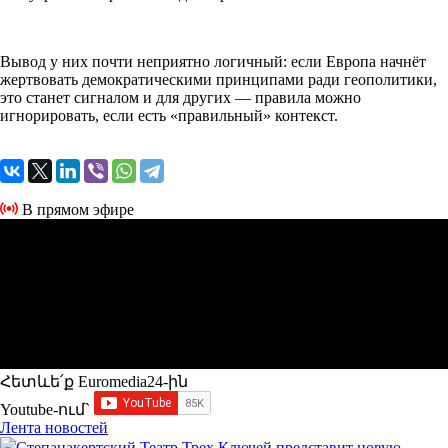
Вывод у них почти неприятно логичный: если Европа начнёт
жертвовать демократическими принципами ради геополитики,
это станет сигналом и для других — правила можно
игнорировать, если есть «правильный» контекст.
В прямом эфире
Հետևե՛ք Euromedia24-ին
Youtube-ում`
Лента новостей
Степанакертский Театр Трех Ключей представит новую