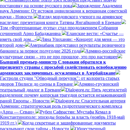
постановку на основе русского рока
Зарождение Академии
наук Армении: От истоков цивилизации к вершинам советской
науки - Новости
Взгляд мордовского ученого на армянское
наследие: презентация книги Татяны Янгайкиной в Ереване
Том «Фортепианные дуэты» стал продолжением Собрания
сочинений Арно Бабаджаняна
Еланские вести: «Счастье —
иметь свой дом...»
Ляна Улиханян: «Концерт для меня — это
второй дом»
Америабанк представил результаты розничного
банкинга за первое полугодие 2026 года
Армяно-российские
культурные связи – это не про прошлое, это про настоящее
Бывший премьер-министр Словакии обратился к
президенту страны с просьбой содействовать освобождению
армянских заключенных, осужденных в Азербайджане
Гастроли студии "Обводный переулок": от колорита старых
дворов Тбилиси до сцены в Ереване
Армяно-грузинский
театральный диалог в Ереване
Dialogorg.ru: Пять десятилетий
разделения: почему кипрская трагедия остается незаживающей
раной Европы - Новости
Dialogorg.ru: Спасительная артерия
Армении: стратегическая роль гидротехнического комплекса
«Арпа — Севан»
Рубен Сафрастян: Мустафа Кемал в
Константинополе: эпизоды борьбы за власть (ноябрь 1918-май
1919 гг.)
Когда секретные и зашифрованные документы
раскрывают свои тайны - Новости
Общественный