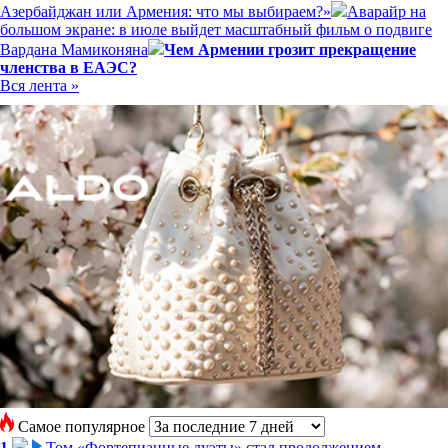
Азербайджан или Армения: что мы выбираем?»
Аварайр на
большом экране: в июле выйдет масштабный фильм о подвиге
Вардана Мамиконяна
Чем Армении грозит прекращение
членства в ЕАЭС?
Вся лента »
Самое популярное
1
Том «Фортепианные дуэты» стал продолжением