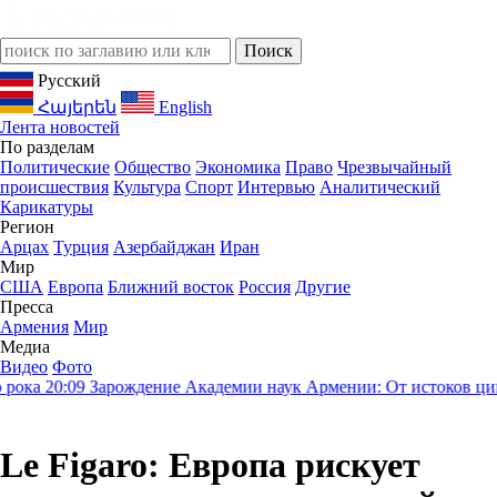
Русский
Հայերեն
English
Лента новостей
По разделам
Политические
Общество
Экономика
Право
Чрезвычайный
происшествия
Культура
Спорт
Интервью
Аналитический
Карикатуры
Регион
Арцах
Турция
Азербайджан
Иран
Мир
США
Европа
Ближний восток
Россия
Другие
Пресса
Армения
Мир
Медиа
Видео
Фото
ка
20:09
Зарождение Академии наук Армении: От истоков цивили
Le Figaro: Европа рискует