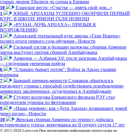
старых дворов Тбилиси до сцены в Ереване
10
Еланские вести: «Счастье — иметь свой дом...»
1
ЮНЫЕ АРЦАХЦЫ УСПЕШНО ОКОНЧИЛИ ПЕРВЫЙ
КУРС В ШКОЛЕ ИМЕНИ ГАЛИ НОВЕНЦ
2
«РУЗАН. ДОЧЬ АРЦАХА»: ПРИЗЫВ К
ВОЗРОЖДЕНИЮ
3
Арцахский театральный курс школы «Гали Новенц»
подвёл итоги первого года обучения - Новости
4
Сильный состав и большие надежды: сборная Армении
завтра выступит против сборной Азербайджана
5
Армения — Албания 3:0: после разгрома Азербайджана
— следующая уверенная победа
6
"Страшно бывает потом": Война за Арцах глазами
военкора
7
Бывший премьер-министр Словакии обратился к
президенту страны с просьбой содействовать освобождению
армянских заключенных, осужденных в Азербайджане
8
Студент колледжа Ереванского филиала РЭУ стал
победителем турнира по фехтованию
9
«Наша деревня»: как «Дети Арцаха» возвращают домой
через песню - Новости
10
Женская сборная Армении по теннису добилась
исторического успеха, вернувшись во II группу спустя 17 лет
© 2011-2026 Lurer.com При цитировании информации гиперссылка на