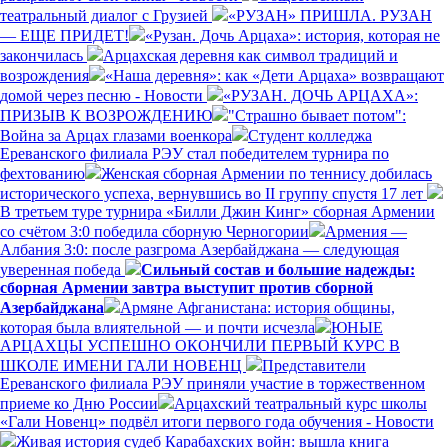
театральный диалог с Грузией
«РУЗАН» ПРИШЛА. РУЗАН
— ЕЩЕ ПРИДЕТ!
«Рузан. Дочь Арцаха»: история, которая не
закончилась
Арцахская деревня как символ традиций и
возрождения
«Наша деревня»: как «Дети Арцаха» возвращают
домой через песню - Новости
«РУЗАН. ДОЧЬ АРЦАХА»:
ПРИЗЫВ К ВОЗРОЖДЕНИЮ
"Страшно бывает потом":
Война за Арцах глазами военкора
Студент колледжа
Ереванского филиала РЭУ стал победителем турнира по
фехтованию
Женская сборная Армении по теннису добилась
исторического успеха, вернувшись во II группу спустя 17 лет
В третьем туре турнира «Билли Джин Кинг» сборная Армении
со счётом 3:0 победила сборную Черногории
Армения —
Албания 3:0: после разгрома Азербайджана — следующая
уверенная победа
Сильный состав и большие надежды:
сборная Армении завтра выступит против сборной
Азербайджана
Армяне Афганистана: история общины,
которая была влиятельной — и почти исчезла
ЮНЫЕ
АРЦАХЦЫ УСПЕШНО ОКОНЧИЛИ ПЕРВЫЙ КУРС В
ШКОЛЕ ИМЕНИ ГАЛИ НОВЕНЦ
Представители
Ереванского филиала РЭУ приняли участие в торжественном
приеме ко Дню России
Арцахский театральный курс школы
«Гали Новенц» подвёл итоги первого года обучения - Новости
Живая история судеб Карабахских войн: вышла книга