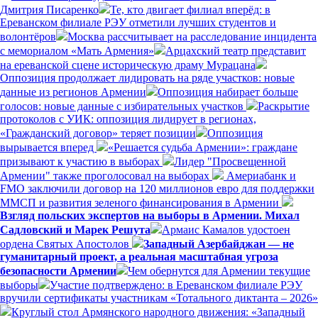
Дмитрия Писаренко
Те, кто двигает филиал вперёд: в
Ереванском филиале РЭУ отметили лучших студентов и
волонтёров
Москва рассчитывает на расследование инцидента
с мемориалом «Мать Армения»
Арцахский театр представит
на ереванской сцене историческую драму Мурацана
Оппозиция продолжает лидировать на ряде участков: новые
данные из регионов Армении
Оппозиция набирает больше
голосов: новые данные с избирательных участков
Раскрытие
протоколов с УИК: оппозиция лидирует в регионах,
«Гражданский договор» теряет позиции
Оппозиция
вырывается вперед
«Решается судьба Армении»: граждане
призывают к участию в выборах
Лидер "Просвещенной
Армении" также проголосовал на выборах
Америабанк и
FMO заключили договор на 120 миллионов евро для поддержки
ММСП и развития зеленого финансирования в Армении
Взгляд польских экспертов на выборы в Армении. Михал
Садловский и Марек Решута
Армаис Камалов удостоен
ордена Святых Апостолов
Западный Азербайджан — не
гуманитарный проект, а реальная масштабная угроза
безопасности Армении
Чем обернутся для Армении текущие
выборы
Участие подтверждено: в Ереванском филиале РЭУ
вручили сертификаты участникам «Тотального диктанта – 2026»
Круглый стол Армянского народного движения: «Западный