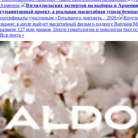
Армении
Взгляд польских экспертов на выборы в Армени
гуманитарный проект, а реальная масштабная угроза безопа
сертификаты участникам «Тотального диктанта – 2026»
Кругл
экране: в июле выйдет масштабный фильм о подвиге Вардана 
размере 127 млн драмов, Центр гематологии и онкологии был
Вся лента »