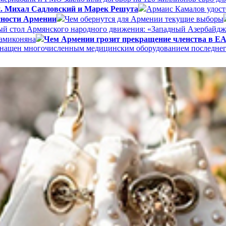
и. Михал Садловский и Марек Решута
Армаис Камалов удост
сности Армении
Чем обернутся для Армении текущие выборы
ый стол Армянского народного движения: «Западный Азербайдж
Мамиконяна
Чем Армении грозит прекращение членства в 
 оснащен многочисленным медицинским оборудованием последне