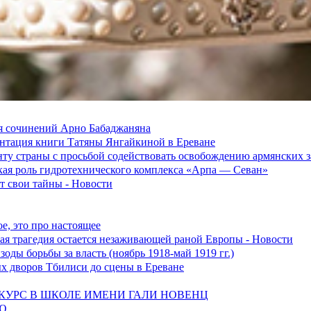
я сочинений Арно Бабаджаняна
зентация книги Татяны Янгайкиной в Ереване
ту страны с просьбой содействовать освобождению армянских
ская роль гидротехнического комплекса «Арпа — Севан»
 свои тайны - Новости
е, это про настоящее
ская трагедия остается незаживающей раной Европы - Новости
оды борьбы за власть (ноябрь 1918-май 1919 гг.)
ых дворов Тбилиси до сцены в Ереване
УРС В ШКОЛЕ ИМЕНИ ГАЛИ НОВЕНЦ
Ю