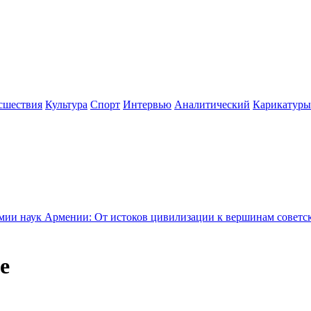
сшествия
Культура
Спорт
Интервью
Аналитический
Карикатуры
нии: От истоков цивилизации к вершинам советской науки - Н
е