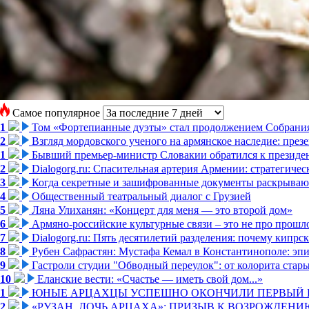
Самое популярное
1
Том «Фортепианные дуэты» стал продолжением Собрани
2
Взгляд мордовского ученого на армянское наследие: пре
1
Бывший премьер-министр Словакии обратился к президен
2
Dialogorg.ru: Спасительная артерия Армении: стратегиче
3
Когда секретные и зашифрованные документы раскрывают
4
Общественный театральный диалог с Грузией
5
Ляна Улиханян: «Концерт для меня — это второй дом»
6
Армяно-российские культурные связи – это не про прошло
7
Dialogorg.ru: Пять десятилетий разделения: почему кипр
8
Рубен Сафрастян: Мустафа Кемал в Константинополе: эпиз
9
Гастроли студии "Обводный переулок": от колорита стар
10
Еланские вести: «Счастье — иметь свой дом...»
1
ЮНЫЕ АРЦАХЦЫ УСПЕШНО ОКОНЧИЛИ ПЕРВЫЙ К
2
«РУЗАН. ДОЧЬ АРЦАХА»: ПРИЗЫВ К ВОЗРОЖДЕНИ