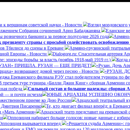
и к вершинам советской науки - Новости
Взгляд мордовского 
олжением Собрания сочинений Арно Бабаджаняна
Еланские ве
ы розничного банкинга за первое полугодие 2026 года
Армяно-
президенту страны с просьбой содействовать освобождению
ров Тбилиси до сцены в Ереване
Армяно-грузинский театральн
раной Европы - Новости
Dialogorg.ru: Спасительная артерия А
: эпизоды борьбы за власть (ноябрь 1918-май 1919 гг.)
Когда 
УЗАН» ПРИШЛА. РУЗАН — ЕЩЕ ПРИДЕТ!
«Рузан. Дочь Арц
Арцаха» возвращают домой через песню - Новости
«РУЗАН. 
леджа Ереванского филиала РЭУ стал победителем турнира по ф
В третьем туре турнира «Билли Джин Кинг» сборная Армении со
нная победа
Сильный состав и большие надежды: сборная А
ой — и почти исчезла
ЮНЫЕ АРЦАХЦЫ УСПЕШНО ОКОНЧИ
ржественном приеме ко Дню России
Арцахский театральный ку
а Дмитрия Писаренко
Те, кто двигает филиал вперёд: в Ерева
ом «Мать Армения»
Арцахский театр представит на ереванской
ии
Оппозиция набирает больше голосов: новые данные с избир
Оппозиция вырывается вперед
«Решается судьба Армении»: г
ериабанк и FMO заключили договор на 120 миллионов евро дл