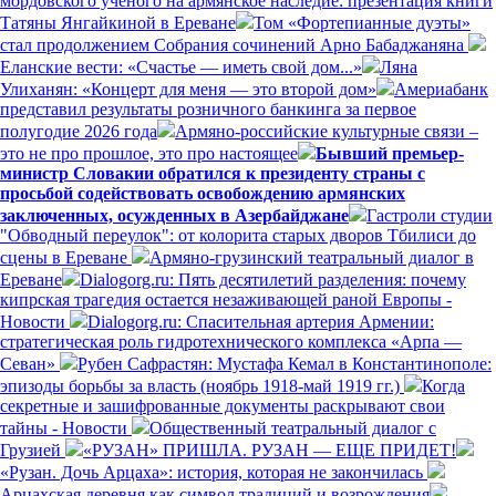
мордовского ученого на армянское наследие: презентация книги
Татяны Янгайкиной в Ереване
Том «Фортепианные дуэты»
стал продолжением Собрания сочинений Арно Бабаджаняна
Еланские вести: «Счастье — иметь свой дом...»
Ляна
Улиханян: «Концерт для меня — это второй дом»
Америабанк
представил результаты розничного банкинга за первое
полугодие 2026 года
Армяно-российские культурные связи –
это не про прошлое, это про настоящее
Бывший премьер-
министр Словакии обратился к президенту страны с
просьбой содействовать освобождению армянских
заключенных, осужденных в Азербайджане
Гастроли студии
"Обводный переулок": от колорита старых дворов Тбилиси до
сцены в Ереване
Армяно-грузинский театральный диалог в
Ереване
Dialogorg.ru: Пять десятилетий разделения: почему
кипрская трагедия остается незаживающей раной Европы -
Новости
Dialogorg.ru: Спасительная артерия Армении:
стратегическая роль гидротехнического комплекса «Арпа —
Севан»
Рубен Сафрастян: Мустафа Кемал в Константинополе:
эпизоды борьбы за власть (ноябрь 1918-май 1919 гг.)
Когда
секретные и зашифрованные документы раскрывают свои
тайны - Новости
Общественный театральный диалог с
Грузией
«РУЗАН» ПРИШЛА. РУЗАН — ЕЩЕ ПРИДЕТ!
«Рузан. Дочь Арцаха»: история, которая не закончилась
Арцахская деревня как символ традиций и возрождения