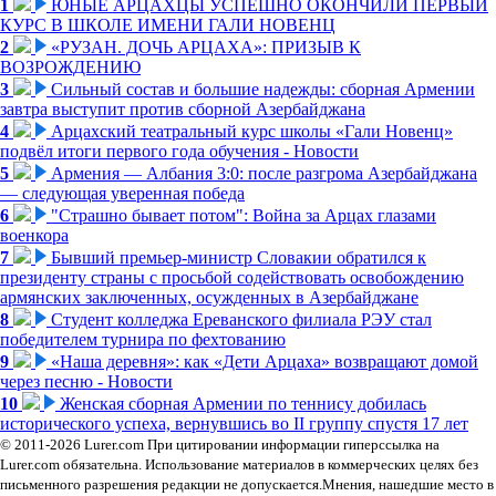
1
ЮНЫЕ АРЦАХЦЫ УСПЕШНО ОКОНЧИЛИ ПЕРВЫЙ
КУРС В ШКОЛЕ ИМЕНИ ГАЛИ НОВЕНЦ
2
«РУЗАН. ДОЧЬ АРЦАХА»: ПРИЗЫВ К
ВОЗРОЖДЕНИЮ
3
Сильный состав и большие надежды: сборная Армении
завтра выступит против сборной Азербайджана
4
Арцахский театральный курс школы «Гали Новенц»
подвёл итоги первого года обучения - Новости
5
Армения — Албания 3:0: после разгрома Азербайджана
— следующая уверенная победа
6
"Страшно бывает потом": Война за Арцах глазами
военкора
7
Бывший премьер-министр Словакии обратился к
президенту страны с просьбой содействовать освобождению
армянских заключенных, осужденных в Азербайджане
8
Студент колледжа Ереванского филиала РЭУ стал
победителем турнира по фехтованию
9
«Наша деревня»: как «Дети Арцаха» возвращают домой
через песню - Новости
10
Женская сборная Армении по теннису добилась
исторического успеха, вернувшись во II группу спустя 17 лет
© 2011-2026 Lurer.com При цитировании информации гиперссылка на
Lurer.com обязательна. Использование материалов в коммерческих целях без
письменного разрешения редакции не допускается.Мнения, нашедшие место в