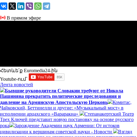
В прямом эфире
Հետևե՛ք Euromedia24-ին
Youtube-ում`
Лента новостей
Бывшие руководители Словакии требуют от Никола
Пашиняна прекратить политические преследования и
давление на Армянскую Апостольскую Церковь
Комитас,
Чайковский, Беттинелли и другие: «Музыкальный мост» в
исполнении арцахского «Вараракна»
Степанакертский Театр
Трех Ключей представит новую постановку на основе русского
рока
Зарождение Академии наук Армении: От истоков
цивилизации к вершинам советской науки - Новости
Взгляд