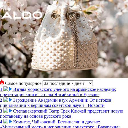
Самое популярное
1
Взгляд мордовского ученого на армянское наследие:
презентация книги Татяны Янгайкиной в Ереване
2
Зарождение Академии наук Армении: От истоков
цивилизации к вершинам советской науки - Новости
3
Степанакертский Театр Трех Ключей представит новую
постановку на основе русского рока
4
Комитас, Чайковский, Беттинелли и другие:
«Музыкальный мост» в исполнении арцахского «Вараракна»