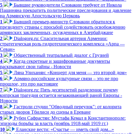
5
Бывшие руководители Словакии требуют от Никола
Пашиняна прекратить политические преследования и давление
на Армянскую Апостольскую Церковь
1
Бывший премьер-министр Словакии обратился к
президенту страны с просьбой содействовать освобождению
армянских заключенных, осужденных в Азербайджане
2
Dialogorg.ru: Спасительная артерия Армении:
стратегическая роль гидротехнического комплекса «Арпа —
Севан»
3
Общественный театральный диалог с Грузией
4
Когда секретные и зашифрованные документы
раскрывают свои тайны - Новости
5
Ляна Улиханян: «Концерт для меня — это второй дом»
6
Армяно-российские культурные связи – это не про
прошлое, это про настоящее
7
Dialogorg.ru: Пять десятилетий разделения: почему
кипрская трагедия остается незаживающей раной Европы -
Новости
8
Гастроли студии "Обводный переулок": от колорита
старых дворов Тбилиси до сцены в Ереване
9
Рубен Сафрастян: Мустафа Кемал в Константинополе:
эпизоды борьбы за власть (ноябрь 1918-май 1919 гг.)
10
Еланские вести: «Счастье — иметь свой дом...»