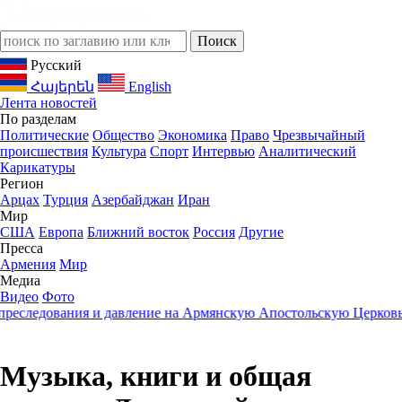
Русский
Հայերեն
English
Лента новостей
По разделам
Политические
Общество
Экономика
Право
Чрезвычайный
происшествия
Культура
Спорт
Интервью
Аналитический
Карикатуры
Регион
Арцах
Турция
Азербайджан
Иран
Мир
США
Европа
Ближний восток
Россия
Другие
Пресса
Армения
Мир
Медиа
Видео
Фото
дования и давление на Армянскую Апостольскую Церковь
23:05
Музыка, книги и общая