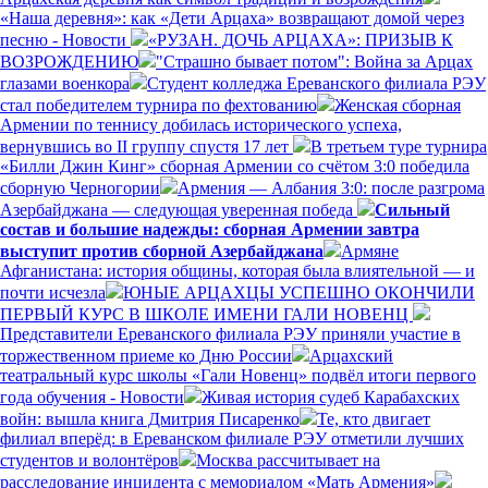
«Наша деревня»: как «Дети Арцаха» возвращают домой через
песню - Новости
«РУЗАН. ДОЧЬ АРЦАХА»: ПРИЗЫВ К
ВОЗРОЖДЕНИЮ
"Страшно бывает потом": Война за Арцах
глазами военкора
Студент колледжа Ереванского филиала РЭУ
стал победителем турнира по фехтованию
Женская сборная
Армении по теннису добилась исторического успеха,
вернувшись во II группу спустя 17 лет
В третьем туре турнира
«Билли Джин Кинг» сборная Армении со счётом 3:0 победила
сборную Черногории
Армения — Албания 3:0: после разгрома
Азербайджана — следующая уверенная победа
Сильный
состав и большие надежды: сборная Армении завтра
выступит против сборной Азербайджана
Армяне
Афганистана: история общины, которая была влиятельной — и
почти исчезла
ЮНЫЕ АРЦАХЦЫ УСПЕШНО ОКОНЧИЛИ
ПЕРВЫЙ КУРС В ШКОЛЕ ИМЕНИ ГАЛИ НОВЕНЦ
Представители Ереванского филиала РЭУ приняли участие в
торжественном приеме ко Дню России
Арцахский
театральный курс школы «Гали Новенц» подвёл итоги первого
года обучения - Новости
Живая история судеб Карабахских
войн: вышла книга Дмитрия Писаренко
Те, кто двигает
филиал вперёд: в Ереванском филиале РЭУ отметили лучших
студентов и волонтёров
Москва рассчитывает на
расследование инцидента с мемориалом «Мать Армения»