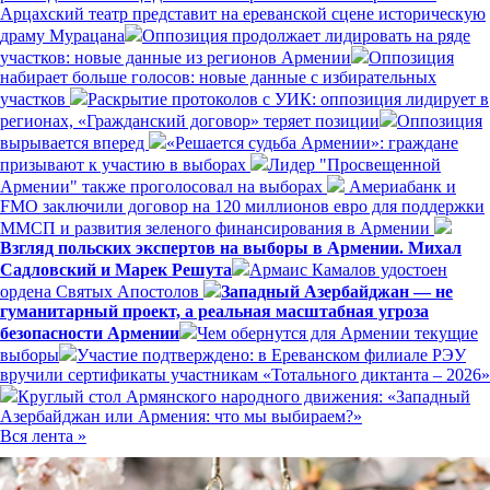
Арцахский театр представит на ереванской сцене историческую
драму Мурацана
Оппозиция продолжает лидировать на ряде
участков: новые данные из регионов Армении
Оппозиция
набирает больше голосов: новые данные с избирательных
участков
Раскрытие протоколов с УИК: оппозиция лидирует в
регионах, «Гражданский договор» теряет позиции
Оппозиция
вырывается вперед
«Решается судьба Армении»: граждане
призывают к участию в выборах
Лидер "Просвещенной
Армении" также проголосовал на выборах
Америабанк и
FMO заключили договор на 120 миллионов евро для поддержки
ММСП и развития зеленого финансирования в Армении
Взгляд польских экспертов на выборы в Армении. Михал
Садловский и Марек Решута
Армаис Камалов удостоен
ордена Святых Апостолов
Западный Азербайджан — не
гуманитарный проект, а реальная масштабная угроза
безопасности Армении
Чем обернутся для Армении текущие
выборы
Участие подтверждено: в Ереванском филиале РЭУ
вручили сертификаты участникам «Тотального диктанта – 2026»
Круглый стол Армянского народного движения: «Западный
Азербайджан или Армения: что мы выбираем?»
Вся лента »