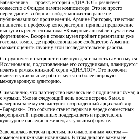
Бабаджаняна — проект, который «ДИАЛОГ» реализует
совместно с Фондом памяти композитора. Это не просто
переиздание: в сборник войдет множество ранее не
публиковавшихся произведений. Армине Григорян, известная
пианистка и профессор консерватории, приняла предложение
выступить рецензентом тома «Камерные ансамбли с участием
фортепиано». Вскоре в стенах музея пройдет презентация уже
готовых томов, где профессиональное сообщество Армении
сможет оценить глубину этой исследовательской работы.
Сотрудничество затронет и научную деятельность самого музея.
Исследования, подготовленные его сотрудниками, планируется
издать в рамках книжной серии «ДИАЛОГ». Это позволит
вывести уникальные работы музея на более широкую
международную аудиторию.
Символично, что партнерство началось не с подписания бумаг, а
с музыки. Уже на следующий день после встречи, 6 мая, в
камерном зале музея выступит возрожденный арцахский хор
«Вараракн». Это событие станет первым в череде совместных
мероприятий, призванных поддерживать и представлять
культурное наследие в живом, актуальном формате.
Завершилась встреча простым, но символичным жестом —
обменом книжными новинками. В этом диалоге важны не