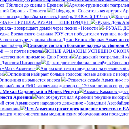
ров Тбилиси до сцены в Ереване
Армяно-грузинский театральн
раной Европы - Новости
Dialogorg.ru: Спасительная артерия А
: эпизоды борьбы за власть (ноябрь 1918-май 1919 гг.)
Когда 
УЗАН» ПРИШЛА. РУЗАН — ЕЩЕ ПРИДЕТ!
«Рузан. Дочь Арц
Арцаха» возвращают домой через песню - Новости
«РУЗАН. 
леджа Ереванского филиала РЭУ стал победителем турнира по ф
В третьем туре турнира «Билли Джин Кинг» сборная Армении со
нная победа
Сильный состав и большие надежды: сборная А
ой — и почти исчезла
ЮНЫЕ АРЦАХЦЫ УСПЕШНО ОКОНЧИ
ржественном приеме ко Дню России
Арцахский театральный ку
а Дмитрия Писаренко
Те, кто двигает филиал вперёд: в Ерева
ом «Мать Армения»
Арцахский театр представит на ереванской
ии
Оппозиция набирает больше голосов: новые данные с избир
Оппозиция вырывается вперед
«Решается судьба Армении»: г
ериабанк и FMO заключили договор на 120 миллионов евро дл
и. Михал Садловский и Марек Решута
Армаис Камалов удост
сности Армении
Чем обернутся для Армении текущие выборы
ый стол Армянского народного движения: «Западный Азербайдж
Мамиконяна
Чем Армении грозит прекращение членства в 
 оснащен многочисленным медицинским оборудованием последне