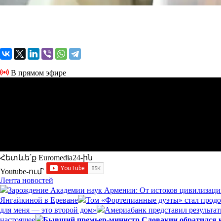
В прямом эфире
Հետևե՛ք Euromedia24-ին
Youtube-ում`
Лента новостей
Зарождение Академии наук Армении: От истоков цивилизаци
Янгайкиной в Ереване
Том «Фортепианные дуэты» стал прод
для меня — это второй дом»
Америабанк представил результат
настоящее
Бывший премьер-министр Словакии обратился к 