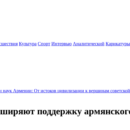
сшествия
Культура
Спорт
Интервью
Аналитический
Карикатуры
токов цивилизации к вершинам советской науки - Новости
15:3
ширяют поддержку армянского