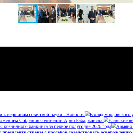
и к вершинам советской науки - Новости
Взгляд мордовского 
олжением Собрания сочинений Арно Бабаджаняна
Еланские ве
ы розничного банкинга за первое полугодие 2026 года
Армяно-
президенту страны с просьбой содействовать освобождению