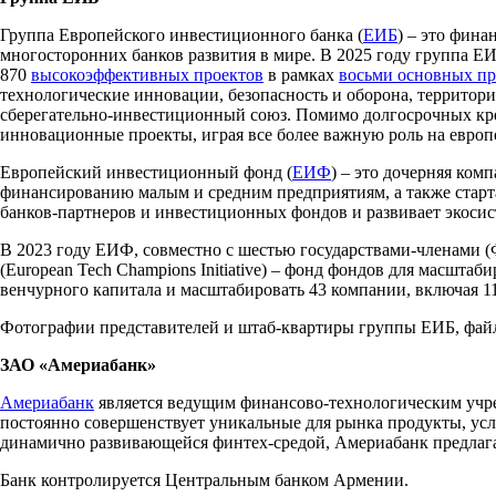
Группа Европейского инвестиционного банка (
ЕИБ
) – это фин
многосторонних банков развития в мире. В 2025 году группа Е
870
высокоэффективных проектов
в рамках
восьми основных пр
технологические инновации, безопасность и оборона, территори
сберегательно-инвестиционный союз. Помимо долгосрочных кр
инновационные проекты, играя все более важную роль на европ
Европейский инвестиционный фонд (
ЕИФ
) – это дочерняя ко
финансированию малым и средним предприятиям, а также старта
банков-партнеров и инвестиционных фондов и развивает экоси
В 2023 году ЕИФ, совместно с шестью государствами-членами 
(European Tech Champions Initiative) – фонд фондов для масшт
венчурного капитала и масштабировать 43 компании, включая 11
Фотографии представителей и штаб-квартиры группы ЕИБ, фа
ЗАО «Америабанк»
Америабанк
является ведущим финансово-технологическим учре
постоянно совершенствует уникальные для рынка продукты, ус
динамично развивающейся финтех-средой, Америабанк предлага
Банк контролируется Центральным банком Армении.