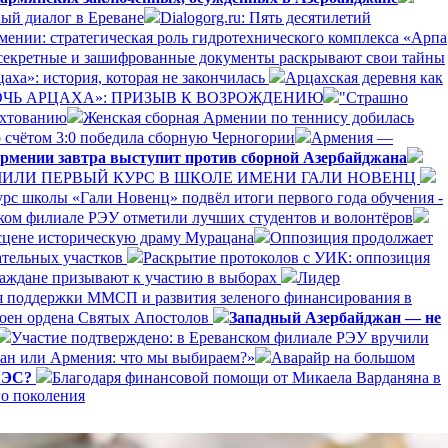
ый диалог в Ереване
Dialogorg.ru: Пять десятилетий
рмении: стратегическая роль гидротехнического комплекса «Арпа
секретные и зашифрованные документы раскрывают свои тайны
аха»: история, которая не закончилась
Арцахская деревня как
ДОЧЬ АРЦАХА»: ПРИЗЫВ К ВОЗРОЖДЕНИЮ
"Страшно
ехтованию
Женская сборная Армении по теннису добилась
 счётом 3:0 победила сборную Черногории
Армения —
рмении завтра выступит против сборной Азербайджана
ЛИ ПЕРВЫЙ КУРС В ШКОЛЕ ИМЕНИ ГАЛИ НОВЕНЦ
рс школы «Гали Новенц» подвёл итоги первого года обучения -
нском филиале РЭУ отметили лучших студентов и волонтёров
 сцене историческую драму Мурацана
Оппозиция продолжает
ательных участков
Раскрытие протоколов с УИК: оппозиция
раждане призывают к участию в выборах
Лидер
я поддержки ММСП и развития зеленого финансирования в
оен ордена Святых Апостолов
Западный Азербайджан — не
Участие подтверждено: в Ереванском филиале РЭУ вручили
ан или Армения: что мы выбираем?»
Аварайр на большом
ЕАЭС?
Благодаря финансовой помощи от Микаела Варданяна в
го поколения