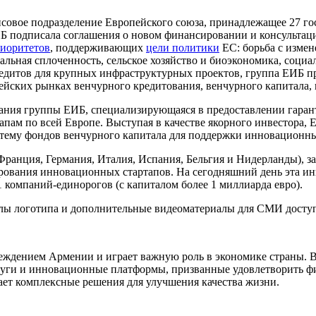
ансовое подразделение Европейского союза, принадлежащее 27 г
ИБ подписала соглашения о новом финансировании и консультаци
иоритетов
, поддерживающих
цели политики
ЕС: борьба с изме
альная сплоченность, сельское хозяйство и биоэкономика, соци
едитов для крупных инфраструктурных проектов, группа ЕИБ п
ейских рынках венчурного кредитования, венчурного капитала,
мпания группы ЕИБ, специализирующаяся в предоставлении гаран
пам по всей Европе. Выступая в качестве якорного инвестора,
стему фондов венчурного капитала для поддержки инновационн
(Франция, Германия, Италия, Испания, Бельгия и Нидерланды),
абирования инновационных стартапов. На сегодняшний день эта и
 компаний-единорогов (с капиталом более 1 миллиарда евро).
йлы логотипа и дополнительные видеоматериалы для СМИ дост
ждением Армении и играет важную роль в экономике страны. В
луги и инновационные платформы, призванные удовлетворить ф
ет комплексные решения для улучшения качества жизни.