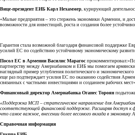
Вице-президент ЕИБ Карл Нехаммер
, курирующий деятельнос
«Малые предприятия – это стержень экономики Армении, и дос
возможности для инвестиций, роста и создания более устойчиво
Гарантия стала возможной благодаря финансовой поддержке Евро
усилий ЕС по содействию устойчивому экономическому развит
Посол ЕС в Армении Василис Марагос
прокомментировал:«Под
партнерству между Америабанком и ЕИБ мы помогаем армянским
наглядный пример углубления политического и экономического 
еще раз подтверждает усилия ЕС по оказанию содействия Арме
связанных с частными инвестициями и созданием рабочих мест»
Финансовый директор Америабанка Оганес Тороян
подытож
«Поддержка МСП – стратегическое направление для Америабанк
соответствующей финансовой поддержке. Расширяя доступ к фи
что самое важное, внесении более весомого вклада в экономику
Справочная информация
Группа ЕИБ