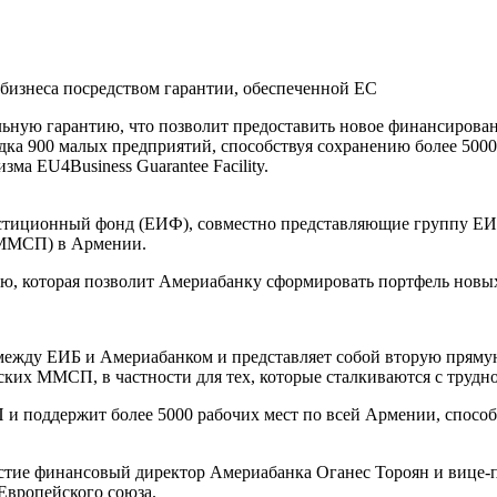
ную гарантию, что позволит предоставить новое финансирован
дка 900 малых предприятий, способствуя сохранению более 5000
ма EU4Business Guarantee Facility.
стиционный фонд (ЕИФ), совместно представляющие группу ЕИ
(ММСП) в Армении.
ю, которая позволит Америабанку сформировать портфель новых
 между ЕИБ и Америабанком и представляет собой вторую прям
ких ММСП, в частности для тех, которые сталкиваются с трудн
и поддержит более 5000 рабочих мест по всей Армении, способ
астие финансовый директор Америабанка Оганес Тороян и вице-
Европейского союза.