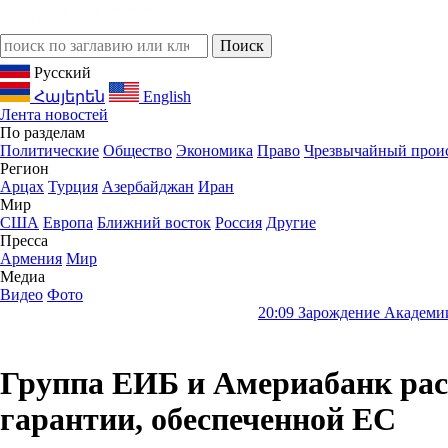
Русский
Հայերեն
English
Лента новостей
По разделам
Политические
Общество
Экономика
Право
Чрезвычайный прои
Регион
Арцах
Турция
Азербайджан
Иран
Мир
США
Европа
Ближний восток
Россия
Другие
Пресса
Армения
Мир
Медиа
Видео
Фото
20:09
Зарождение Академии наук Армении: От ис
Группа ЕИБ и Америабанк рас
гарантии, обеспеченной ЕС