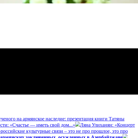
ученого на армянское наследие: презентация книги Татяны
сти: «Счастье — иметь свой дом...»
Ляна Улиханян: «Концерт
российские культурные связи – это не про прошлое, это про
 армянских заключенных, осужденных в Азербайджане