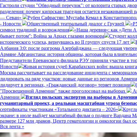
Гастроли студии "Обводный переулок": от колорита старых дво
разделения: почему кипрская трагедия остается незаживающей 
— Севан»
Рубен Сафрастян: Мустафа Кемал в Константинополе
- Новости
Общественный театральный диалог с Грузией
«Р
символ традиций и возрождения
«Наша деревня»: как «Дети 
бывает потом": Война за Арцах глазами военкора
Студент кол
исторического успеха, вернувшись во II группу спустя 17 лет
Албания 3:0: после разгрома Азербайджана — следующая увере
Армяне Афганистана: история общины, которая была влиятельн
Представители Ереванского филиала РЭУ приняли участие в то
Новости
Живая история судеб Карабахских войн: вышла книг
Москва рассчитывает на расследование инцидента с мемориал
лидировать на ряде участков: новые данные из регионов Армен
лидирует в регионах, «Гражданский договор» теряет позиции
"Просвещенной Армении" также проголосовал на выборах
Ам
Армении
Взгляд польских экспертов на выборы в Армени
гуманитарный проект, а реальная масштабная угроза безопа
сертификаты участникам «Тотального диктанта – 2026»
Кругл
экране: в июле выйдет масштабный фильм о подвиге Вардана 
размере 127 млн драмов, Центр гематологии и онкологии был
Вся лента »