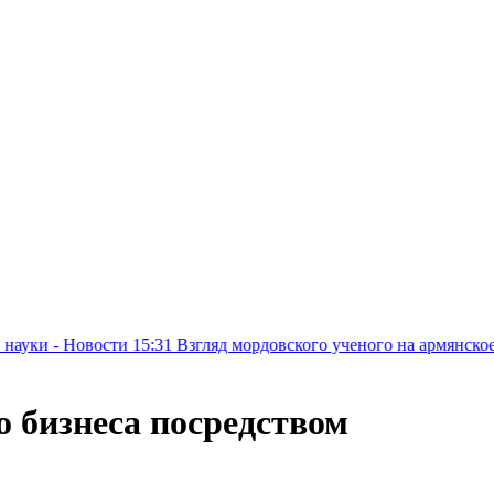
1
Взгляд мордовского ученого на армянское наследие: презента
 бизнеса посредством