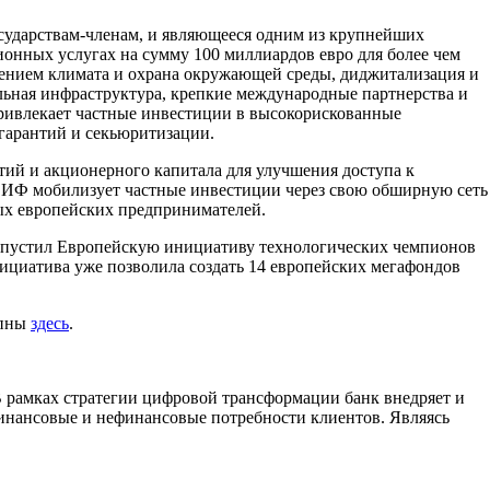
осударствам-членам, и являющееся одним из крупнейших
онных услугах на сумму 100 миллиардов евро для более чем
нением климата и охрана окружающей среды, диджитализация и
альная инфраструктура, крепкие международные партнерства и
ривлекает частные инвестиции в высокорискованные
 гарантий и секьюритизации.
тий и акционерного капитала для улучшения доступа к
 ЕИФ мобилизует частные инвестиции через свою обширную сеть
ых европейских предпринимателей.
 запустил Европейскую инициативу технологических чемпионов
нициатива уже позволила создать 14 европейских мегафондов
упны
здесь
.
 рамках стратегии цифровой трансформации банк внедряет и
инансовые и нефинансовые потребности клиентов. Являясь