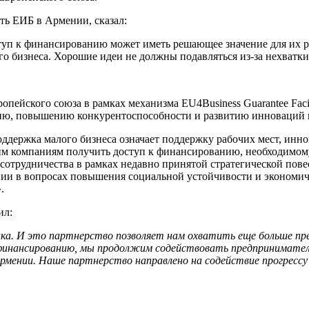
ть ЕИБ в Армении, сказал:
туп к финансированию может иметь решающее значение для их 
го бизнеса. Хорошие идеи не должны подавляться из-за нехватк
пейского союза в рамках механизма EU4Business Guarantee Faci
ию, повышению конкурентоспособности и развитию инноваций 
держка малого бизнеса означает поддержку рабочих мест, инно
 компаниям получить доступ к финансированию, необходимому д
сотрудничества в рамках недавно принятой стратегической пове
нии в вопросах повышения социальной устойчивости и экономич
.
ил:
а. И это партнерство позволяет нам охватить еще больше пре
нансированию, мы продолжим содействовать предпринимателям 
 Армении. Наше партнерство направлено на содействие прогрессу