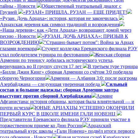
тайны - Новости
Общественный театральный диалог с
Грузией
«РУЗАН» ПРИШЛА. РУЗАН — ЕЩЕ ПРИДЕТ!
«Рузан. Дочь Арцаха»: история, которая не закончилась
Арцахская деревня как символ традиций и возрождения
«Наша деревня»: как «Дети Арцаха» возвращают домой через
песню - Новости
«РУЗАН. ДОЧЬ АРЦАХА»: ПРИЗЫВ К
ВОЗРОЖДЕНИЮ
"Страшно бывает потом": Война за Арцах
глазами военкора
Студент колледжа Ереванского филиала РЭУ
стал победителем турнира по фехтованию
Женская сборная
Армении по теннису добилась исторического успеха,
вернувшись во II группу спустя 17 лет
В третьем туре турнира
«Билли Джин Кинг» сборная Армении со счётом 3:0 победила
сборную Черногории
Армения — Албания 3:0: после разгрома
Азербайджана — следующая уверенная победа
Сильный
состав и большие надежды: сборная Армении завтра
выступит против сборной Азербайджана
Армяне
Афганистана: история общины, которая была влиятельной — и
почти исчезла
ЮНЫЕ АРЦАХЦЫ УСПЕШНО ОКОНЧИЛИ
ПЕРВЫЙ КУРС В ШКОЛЕ ИМЕНИ ГАЛИ НОВЕНЦ
Представители Ереванского филиала РЭУ приняли участие в
торжественном приеме ко Дню России
Арцахский
театральный курс школы «Гали Новенц» подвёл итоги первого
года обучения - Новости
Живая история судеб Карабахских