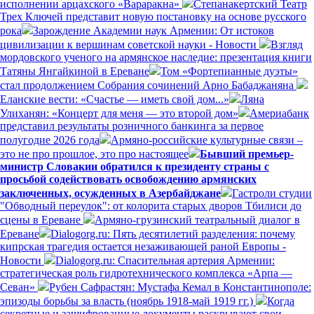
исполнении арцахского «Вараракна»
Степанакертский Театр
Трех Ключей представит новую постановку на основе русского
рока
Зарождение Академии наук Армении: От истоков
цивилизации к вершинам советской науки - Новости
Взгляд
мордовского ученого на армянское наследие: презентация книги
Татяны Янгайкиной в Ереване
Том «Фортепианные дуэты»
стал продолжением Собрания сочинений Арно Бабаджаняна
Еланские вести: «Счастье — иметь свой дом...»
Ляна
Улиханян: «Концерт для меня — это второй дом»
Америабанк
представил результаты розничного банкинга за первое
полугодие 2026 года
Армяно-российские культурные связи –
это не про прошлое, это про настоящее
Бывший премьер-
министр Словакии обратился к президенту страны с
просьбой содействовать освобождению армянских
заключенных, осужденных в Азербайджане
Гастроли студии
"Обводный переулок": от колорита старых дворов Тбилиси до
сцены в Ереване
Армяно-грузинский театральный диалог в
Ереване
Dialogorg.ru: Пять десятилетий разделения: почему
кипрская трагедия остается незаживающей раной Европы -
Новости
Dialogorg.ru: Спасительная артерия Армении:
стратегическая роль гидротехнического комплекса «Арпа —
Севан»
Рубен Сафрастян: Мустафа Кемал в Константинополе:
эпизоды борьбы за власть (ноябрь 1918-май 1919 гг.)
Когда
секретные и зашифрованные документы раскрывают свои