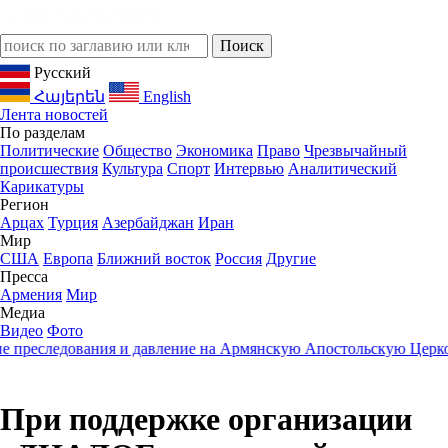
Русский
Հայերեն
English
Лента новостей
По разделам
Политические
Общество
Экономика
Право
Чрезвычайный
происшествия
Культура
Спорт
Интервью
Аналитический
Карикатуры
Регион
Арцах
Турция
Азербайджан
Иран
Мир
США
Европа
Ближний восток
Россия
Другие
Пресса
Армения
Мир
Медиа
Видео
Фото
реследования и давление на Армянскую Апостольскую Церковь
2
При поддержке организации