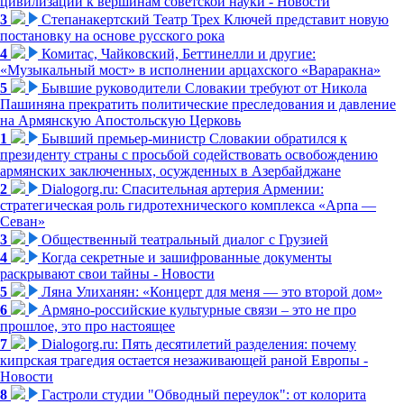
цивилизации к вершинам советской науки - Новости
3
Степанакертский Театр Трех Ключей представит новую
постановку на основе русского рока
4
Комитас, Чайковский, Беттинелли и другие:
«Музыкальный мост» в исполнении арцахского «Вараракна»
5
Бывшие руководители Словакии требуют от Никола
Пашиняна прекратить политические преследования и давление
на Армянскую Апостольскую Церковь
1
Бывший премьер-министр Словакии обратился к
президенту страны с просьбой содействовать освобождению
армянских заключенных, осужденных в Азербайджане
2
Dialogorg.ru: Спасительная артерия Армении:
стратегическая роль гидротехнического комплекса «Арпа —
Севан»
3
Общественный театральный диалог с Грузией
4
Когда секретные и зашифрованные документы
раскрывают свои тайны - Новости
5
Ляна Улиханян: «Концерт для меня — это второй дом»
6
Армяно-российские культурные связи – это не про
прошлое, это про настоящее
7
Dialogorg.ru: Пять десятилетий разделения: почему
кипрская трагедия остается незаживающей раной Европы -
Новости
8
Гастроли студии "Обводный переулок": от колорита