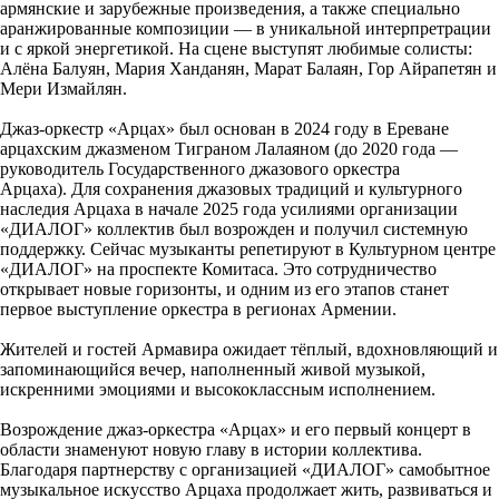
армянские и зарубежные произведения, а также специально
аранжированные композиции — в уникальной интерпретрации
и с яркой энергетикой. На сцене выступят любимые солисты:
Алёна Балуян, Мария Ханданян, Марат Балаян, Гор Айрапетян и
Мери Измайлян.
Джаз-оркестр «Арцах» был основан в 2024 году в Ереване
арцахским джазменом Тиграном Лалаяном (до 2020 года —
руководитель Государственного джазового оркестра
Арцаха). Для сохранения джазовых традиций и культурного
наследия Арцаха в начале 2025 года усилиями организации
«ДИАЛОГ» коллектив был возрожден и получил системную
поддержку. Сейчас музыканты репетируют в Культурном центре
«ДИАЛОГ» на проспекте Комитаса. Это сотрудничество
открывает новые горизонты, и одним из его этапов станет
первое выступление оркестра в регионах Армении.
Жителей и гостей Армавира ожидает тёплый, вдохновляющий и
запоминающийся вечер, наполненный живой музыкой,
искренними эмоциями и высококлассным исполнением.
Возрождение джаз-оркестра «Арцах» и его первый концерт в
области знаменуют новую главу в истории коллектива.
Благодаря партнерству с организацией «ДИАЛОГ» самобытное
музыкальное искусство Арцаха продолжает жить, развиваться и