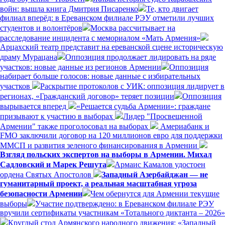
войн: вышла книга Дмитрия Писаренко
Те, кто двигает
филиал вперёд: в Ереванском филиале РЭУ отметили лучших
студентов и волонтёров
Москва рассчитывает на
расследование инцидента с мемориалом «Мать Армения»
Арцахский театр представит на ереванской сцене историческую
драму Мурацана
Оппозиция продолжает лидировать на ряде
участков: новые данные из регионов Армении
Оппозиция
набирает больше голосов: новые данные с избирательных
участков
Раскрытие протоколов с УИК: оппозиция лидирует в
регионах, «Гражданский договор» теряет позиции
Оппозиция
вырывается вперед
«Решается судьба Армении»: граждане
призывают к участию в выборах
Лидер "Просвещенной
Армении" также проголосовал на выборах
Америабанк и
FMO заключили договор на 120 миллионов евро для поддержки
ММСП и развития зеленого финансирования в Армении
Взгляд польских экспертов на выборы в Армении. Михал
Садловский и Марек Решута
Армаис Камалов удостоен
ордена Святых Апостолов
Западный Азербайджан — не
гуманитарный проект, а реальная масштабная угроза
безопасности Армении
Чем обернутся для Армении текущие
выборы
Участие подтверждено: в Ереванском филиале РЭУ
вручили сертификаты участникам «Тотального диктанта – 2026»
Круглый стол Армянского народного движения: «Западный