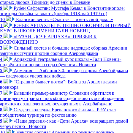
старых дворов Тбилиси до сцены в Ереване
9
Рубен Сафрастян: Мустафа Кемал в Константинополе:
эпизоды борьбы за власть (ноябрь 1918-май 1919 гг.)
10
Еланские вести: «Счастье — иметь свой дом...»
1
ЮНЫЕ АРЦАХЦЫ УСПЕШНО ОКОНЧИЛИ ПЕРВЫЙ
КУРС В ШКОЛЕ ИМЕНИ ГАЛИ НОВЕНЦ
2
«РУЗАН. ДОЧЬ АРЦАХА»: ПРИЗЫВ К
ВОЗРОЖДЕНИЮ
3
Сильный состав и большие надежды: сборная Армении
завтра выступит против сборной Азербайджана
4
Арцахский театральный курс школы «Гали Новенц»
подвёл итоги первого года обучения - Новости
5
Армения — Албания 3:0: после разгрома Азербайджана
— следующая уверенная победа
6
"Страшно бывает потом": Война за Арцах глазами
военкора
7
Бывший премьер-министр Словакии обратился к
президенту страны с просьбой содействовать освобождению
армянских заключенных, осужденных в Азербайджане
8
Студент колледжа Ереванского филиала РЭУ стал
победителем турнира по фехтованию
9
«Наша деревня»: как «Дети Арцаха» возвращают домой
через песню - Новости
10
Женская сборная Армении по теннису добилась