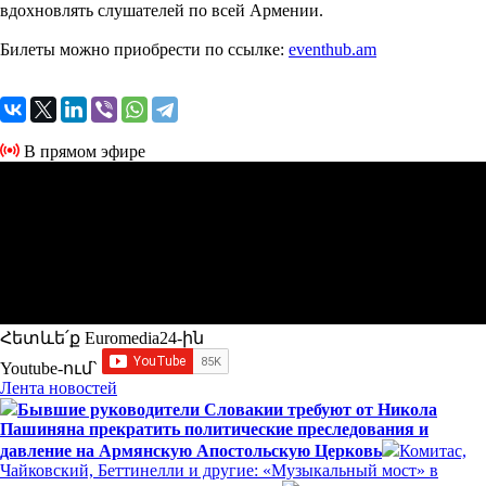
вдохновлять слушателей по всей Армении.
Билеты можно приобрести по ссылке:
eventhub.am
В прямом эфире
Հետևե՛ք Euromedia24-ին
Youtube-ում`
Лента новостей
Бывшие руководители Словакии требуют от Никола
Пашиняна прекратить политические преследования и
давление на Армянскую Апостольскую Церковь
Комитас,
Чайковский, Беттинелли и другие: «Музыкальный мост» в