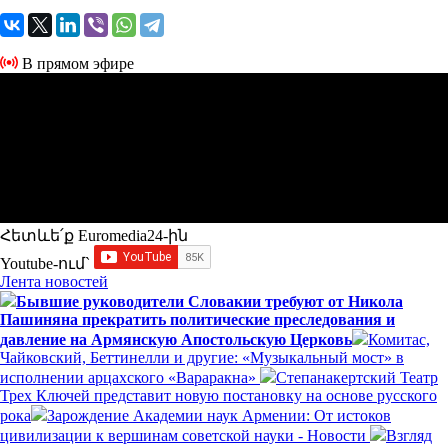
В прямом эфире
Հետևե՛ք Euromedia24-ին
Youtube-ում`
Лента новостей
Бывшие руководители Словакии требуют от Никола
Пашиняна прекратить политические преследования и
давление на Армянскую Апостольскую Церковь
Комитас,
Чайковский, Беттинелли и другие: «Музыкальный мост» в
исполнении арцахского «Вараракна»
Степанакертский Театр
Трех Ключей представит новую постановку на основе русского
рока
Зарождение Академии наук Армении: От истоков
цивилизации к вершинам советской науки - Новости
Взгляд