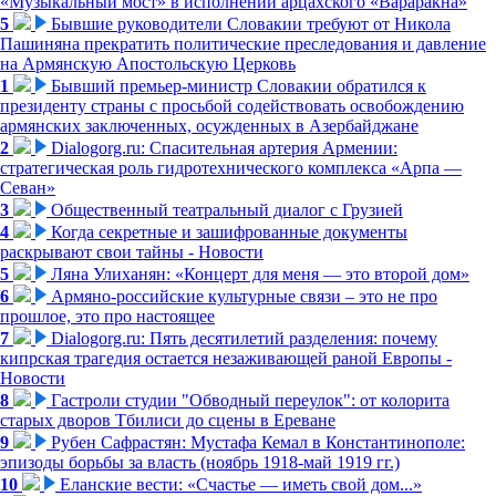
«Музыкальный мост» в исполнении арцахского «Вараракна»
5
Бывшие руководители Словакии требуют от Никола
Пашиняна прекратить политические преследования и давление
на Армянскую Апостольскую Церковь
1
Бывший премьер-министр Словакии обратился к
президенту страны с просьбой содействовать освобождению
армянских заключенных, осужденных в Азербайджане
2
Dialogorg.ru: Спасительная артерия Армении:
стратегическая роль гидротехнического комплекса «Арпа —
Севан»
3
Общественный театральный диалог с Грузией
4
Когда секретные и зашифрованные документы
раскрывают свои тайны - Новости
5
Ляна Улиханян: «Концерт для меня — это второй дом»
6
Армяно-российские культурные связи – это не про
прошлое, это про настоящее
7
Dialogorg.ru: Пять десятилетий разделения: почему
кипрская трагедия остается незаживающей раной Европы -
Новости
8
Гастроли студии "Обводный переулок": от колорита
старых дворов Тбилиси до сцены в Ереване
9
Рубен Сафрастян: Мустафа Кемал в Константинополе:
эпизоды борьбы за власть (ноябрь 1918-май 1919 гг.)
10
Еланские вести: «Счастье — иметь свой дом...»