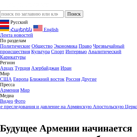
Русский
Հայերեն
English
Лента новостей
По разделам
Политические
Общество
Экономика
Право
Чрезвычайный
происшествия
Культура
Спорт
Интервью
Аналитический
Карикатуры
Регион
Арцах
Турция
Азербайджан
Иран
Мир
США
Европа
Ближний восток
Россия
Другие
Пресса
Армения
Мир
Медиа
Видео
Фото
еследования и давление на Армянскую Апостольскую Церковь
2
Будущее Армении начинается