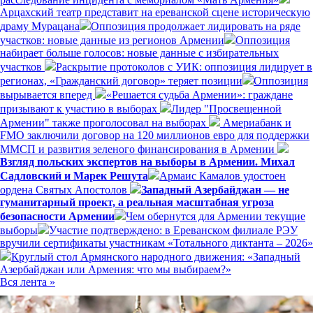
Арцахский театр представит на ереванской сцене историческую
драму Мурацана
Оппозиция продолжает лидировать на ряде
участков: новые данные из регионов Армении
Оппозиция
набирает больше голосов: новые данные с избирательных
участков
Раскрытие протоколов с УИК: оппозиция лидирует в
регионах, «Гражданский договор» теряет позиции
Оппозиция
вырывается вперед
«Решается судьба Армении»: граждане
призывают к участию в выборах
Лидер "Просвещенной
Армении" также проголосовал на выборах
Америабанк и
FMO заключили договор на 120 миллионов евро для поддержки
ММСП и развития зеленого финансирования в Армении
Взгляд польских экспертов на выборы в Армении. Михал
Садловский и Марек Решута
Армаис Камалов удостоен
ордена Святых Апостолов
Западный Азербайджан — не
гуманитарный проект, а реальная масштабная угроза
безопасности Армении
Чем обернутся для Армении текущие
выборы
Участие подтверждено: в Ереванском филиале РЭУ
вручили сертификаты участникам «Тотального диктанта – 2026»
Круглый стол Армянского народного движения: «Западный
Азербайджан или Армения: что мы выбираем?»
Вся лента »