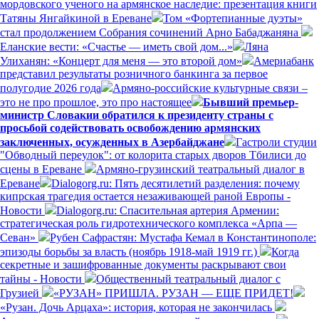
мордовского ученого на армянское наследие: презентация книги
Татяны Янгайкиной в Ереване
Том «Фортепианные дуэты»
стал продолжением Собрания сочинений Арно Бабаджаняна
Еланские вести: «Счастье — иметь свой дом...»
Ляна
Улиханян: «Концерт для меня — это второй дом»
Америабанк
представил результаты розничного банкинга за первое
полугодие 2026 года
Армяно-российские культурные связи –
это не про прошлое, это про настоящее
Бывший премьер-
министр Словакии обратился к президенту страны с
просьбой содействовать освобождению армянских
заключенных, осужденных в Азербайджане
Гастроли студии
"Обводный переулок": от колорита старых дворов Тбилиси до
сцены в Ереване
Армяно-грузинский театральный диалог в
Ереване
Dialogorg.ru: Пять десятилетий разделения: почему
кипрская трагедия остается незаживающей раной Европы -
Новости
Dialogorg.ru: Спасительная артерия Армении:
стратегическая роль гидротехнического комплекса «Арпа —
Севан»
Рубен Сафрастян: Мустафа Кемал в Константинополе:
эпизоды борьбы за власть (ноябрь 1918-май 1919 гг.)
Когда
секретные и зашифрованные документы раскрывают свои
тайны - Новости
Общественный театральный диалог с
Грузией
«РУЗАН» ПРИШЛА. РУЗАН — ЕЩЕ ПРИДЕТ!
«Рузан. Дочь Арцаха»: история, которая не закончилась