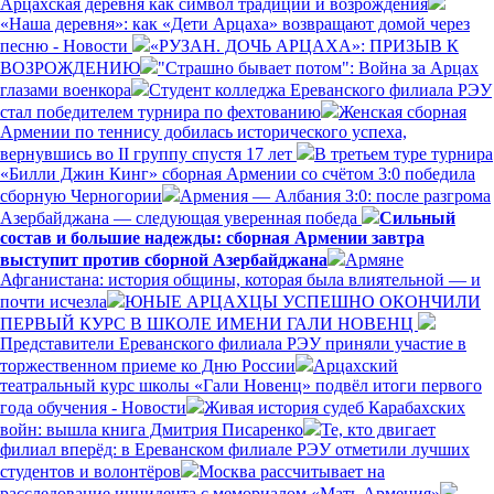
Арцахская деревня как символ традиций и возрождения
«Наша деревня»: как «Дети Арцаха» возвращают домой через
песню - Новости
«РУЗАН. ДОЧЬ АРЦАХА»: ПРИЗЫВ К
ВОЗРОЖДЕНИЮ
"Страшно бывает потом": Война за Арцах
глазами военкора
Студент колледжа Ереванского филиала РЭУ
стал победителем турнира по фехтованию
Женская сборная
Армении по теннису добилась исторического успеха,
вернувшись во II группу спустя 17 лет
В третьем туре турнира
«Билли Джин Кинг» сборная Армении со счётом 3:0 победила
сборную Черногории
Армения — Албания 3:0: после разгрома
Азербайджана — следующая уверенная победа
Сильный
состав и большие надежды: сборная Армении завтра
выступит против сборной Азербайджана
Армяне
Афганистана: история общины, которая была влиятельной — и
почти исчезла
ЮНЫЕ АРЦАХЦЫ УСПЕШНО ОКОНЧИЛИ
ПЕРВЫЙ КУРС В ШКОЛЕ ИМЕНИ ГАЛИ НОВЕНЦ
Представители Ереванского филиала РЭУ приняли участие в
торжественном приеме ко Дню России
Арцахский
театральный курс школы «Гали Новенц» подвёл итоги первого
года обучения - Новости
Живая история судеб Карабахских
войн: вышла книга Дмитрия Писаренко
Те, кто двигает
филиал вперёд: в Ереванском филиале РЭУ отметили лучших
студентов и волонтёров
Москва рассчитывает на
расследование инцидента с мемориалом «Мать Армения»