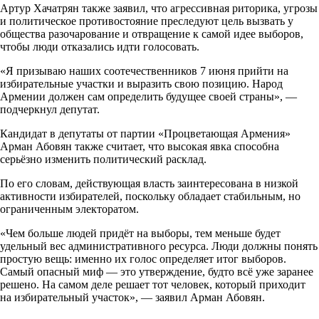
Артур Хачатрян также заявил, что агрессивная риторика, угрозы
и политическое противостояние преследуют цель вызвать у
общества разочарование и отвращение к самой идее выборов,
чтобы люди отказались идти голосовать.
«Я призываю наших соотечественников 7 июня прийти на
избирательные участки и выразить свою позицию. Народ
Армении должен сам определить будущее своей страны», —
подчеркнул депутат.
Кандидат в депутаты от партии «Процветающая Армения»
Арман Абовян также считает, что высокая явка способна
серьёзно изменить политический расклад.
По его словам, действующая власть заинтересована в низкой
активности избирателей, поскольку обладает стабильным, но
ограниченным электоратом.
«Чем больше людей придёт на выборы, тем меньше будет
удельный вес административного ресурса. Люди должны понять
простую вещь: именно их голос определяет итог выборов.
Самый опасный миф — это утверждение, будто всё уже заранее
решено. На самом деле решает тот человек, который приходит
на избирательный участок», — заявил Арман Абовян.