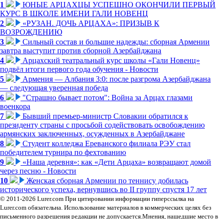
1
ЮНЫЕ АРЦАХЦЫ УСПЕШНО ОКОНЧИЛИ ПЕРВЫЙ
КУРС В ШКОЛЕ ИМЕНИ ГАЛИ НОВЕНЦ
2
«РУЗАН. ДОЧЬ АРЦАХА»: ПРИЗЫВ К
ВОЗРОЖДЕНИЮ
3
Сильный состав и большие надежды: сборная Армении
завтра выступит против сборной Азербайджана
4
Арцахский театральный курс школы «Гали Новенц»
подвёл итоги первого года обучения - Новости
5
Армения — Албания 3:0: после разгрома Азербайджана
— следующая уверенная победа
6
"Страшно бывает потом": Война за Арцах глазами
военкора
7
Бывший премьер-министр Словакии обратился к
президенту страны с просьбой содействовать освобождению
армянских заключенных, осужденных в Азербайджане
8
Студент колледжа Ереванского филиала РЭУ стал
победителем турнира по фехтованию
9
«Наша деревня»: как «Дети Арцаха» возвращают домой
через песню - Новости
10
Женская сборная Армении по теннису добилась
исторического успеха, вернувшись во II группу спустя 17 лет
© 2011-2026 Lurer.com При цитировании информации гиперссылка на
Lurer.com обязательна. Использование материалов в коммерческих целях без
письменного разрешения редакции не допускается.Мнения, нашедшие место в