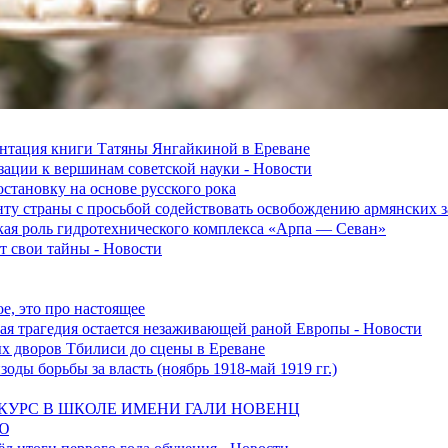
зентация книги Татяны Янгайкиной в Ереване
ации к вершинам советской науки - Новости
становку на основе русского рока
ту страны с просьбой содействовать освобождению армянских
ская роль гидротехнического комплекса «Арпа — Севан»
 свои тайны - Новости
е, это про настоящее
ская трагедия остается незаживающей раной Европы - Новости
ых дворов Тбилиси до сцены в Ереване
оды борьбы за власть (ноябрь 1918-май 1919 гг.)
УРС В ШКОЛЕ ИМЕНИ ГАЛИ НОВЕНЦ
Ю