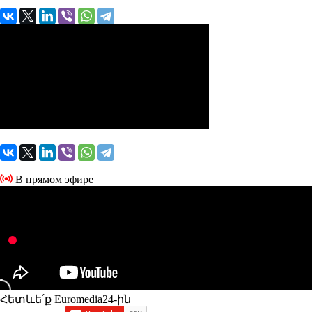
В прямом эфире
Հետևե՛ք Euromedia24-ին