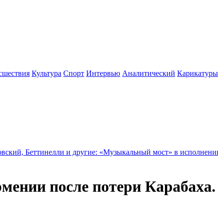
сшествия
Культура
Спорт
Интервью
Аналитический
Карикатуры
инелли и другие: «Музыкальный мост» в исполнении арцахского
рмении после потери Карабаха