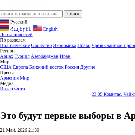
Русский
Հայերեն
English
Лента новостей
По разделам
Политические
Общество
Экономика
Право
Чрезвычайный прои
Регион
Арцах
Турция
Азербайджан
Иран
Мир
США
Европа
Ближний восток
Россия
Другие
Пресса
Армения
Мир
Медиа
Видео
Фото
23:05
Комитас, Чайковский, Бетт
Это будут первые выборы в А
21 Май, 2026 21:30