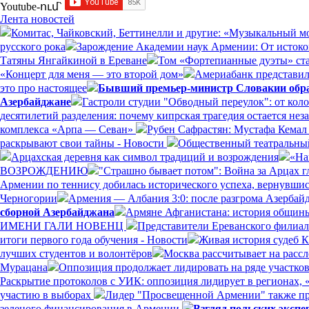
Youtube-ում`
Лента новостей
Комитас, Чайковский, Беттинелли и другие: «Музыкальный м
русского рока
Зарождение Академии наук Армении: От истоко
Татяны Янгайкиной в Ереване
Том «Фортепианные дуэты» ст
«Концерт для меня — это второй дом»
Америабанк представил 
это про настоящее
Бывший премьер-министр Словакии обрат
Азербайджане
Гастроли студии "Обводный переулок": от кол
десятилетий разделения: почему кипрская трагедия остается н
комплекса «Арпа — Севан»
Рубен Сафрастян: Мустафа Кемал 
раскрывают свои тайны - Новости
Общественный театральный
Арцахская деревня как символ традиций и возрождения
«На
ВОЗРОЖДЕНИЮ
"Страшно бывает потом": Война за Арцах г
Армении по теннису добилась исторического успеха, вернувшись
Черногории
Армения — Албания 3:0: после разгрома Азерба
сборной Азербайджана
Армяне Афганистана: история общины
ИМЕНИ ГАЛИ НОВЕНЦ
Представители Ереванского филиал
итоги первого года обучения - Новости
Живая история судеб 
лучших студентов и волонтёров
Москва рассчитывает на расс
Мурацана
Оппозиция продолжает лидировать на ряде участко
Раскрытие протоколов с УИК: оппозиция лидирует в регионах, 
участию в выборах
Лидер "Просвещенной Армении" также пр
зеленого финансирования в Армении
Взгляд польских эксп