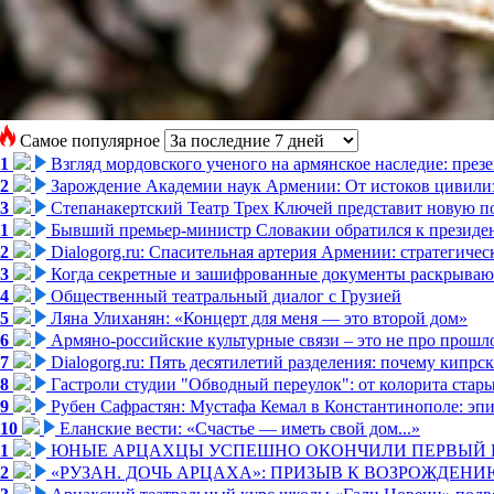
Самое популярное
1
Взгляд мордовского ученого на армянское наследие: пре
2
Зарождение Академии наук Армении: От истоков цивилиз
3
Степанакертский Театр Трех Ключей представит новую по
1
Бывший премьер-министр Словакии обратился к президен
2
Dialogorg.ru: Спасительная артерия Армении: стратегиче
3
Когда секретные и зашифрованные документы раскрывают
4
Общественный театральный диалог с Грузией
5
Ляна Улиханян: «Концерт для меня — это второй дом»
6
Армяно-российские культурные связи – это не про прошло
7
Dialogorg.ru: Пять десятилетий разделения: почему кипр
8
Гастроли студии "Обводный переулок": от колорита стар
9
Рубен Сафрастян: Мустафа Кемал в Константинополе: эпиз
10
Еланские вести: «Счастье — иметь свой дом...»
1
ЮНЫЕ АРЦАХЦЫ УСПЕШНО ОКОНЧИЛИ ПЕРВЫЙ К
2
«РУЗАН. ДОЧЬ АРЦАХА»: ПРИЗЫВ К ВОЗРОЖДЕНИ