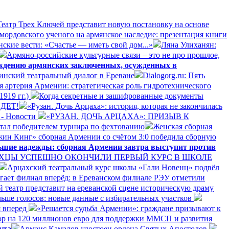
еатр Трех Ключей представит новую постановку на основе
 мордовского ученого на армянское наследие: презентация книги
нские вести: «Счастье — иметь свой дом...»
Ляна Улиханян:
Армяно-российские культурные связи – это не про прошлое,
ождению армянских заключенных, осужденных в
инский театральный диалог в Ереване
Dialogorg.ru: Пять
ая артерия Армении: стратегическая роль гидротехнического
1919 гг.)
Когда секретные и зашифрованные документы
ДЕТ!
«Рузан. Дочь Арцаха»: история, которая не закончилась
 - Новости
«РУЗАН. ДОЧЬ АРЦАХА»: ПРИЗЫВ К
тал победителем турнира по фехтованию
Женская сборная
жин Кинг» сборная Армении со счётом 3:0 победила сборную
ьшие надежды: сборная Армении завтра выступит против
ХЦЫ УСПЕШНО ОКОНЧИЛИ ПЕРВЫЙ КУРС В ШКОЛЕ
Арцахский театральный курс школы «Гали Новенц» подвёл
игает филиал вперёд: в Ереванском филиале РЭУ отметили
 театр представит на ереванской сцене историческую драму
ьше голосов: новые данные с избирательных участков
 вперед
«Решается судьба Армении»: граждане призывают к
р на 120 миллионов евро для поддержки ММСП и развития
ута
Армаис Камалов удостоен ордена Святых Апостолов