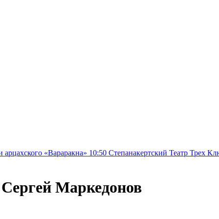
 «Вараракна»
10:50
Степанакертский Театр Трех Ключей представ
. Сергей Маркедонов