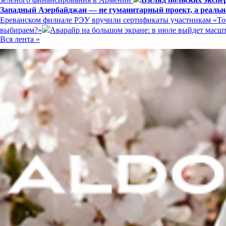
Западный Азербайджан — не гуманитарный проект, а реальн
Ереванском филиале РЭУ вручили сертификаты участникам «Тот
выбираем?»
Аварайр на большом экране: в июле выйдет мас
Вся лента »