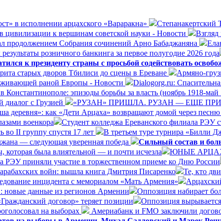
ост» в исполнении арцахского «Вараракна»
Степанакертский Т
в цивилизации к вершинам советской науки - Новости
Взгляд
ал продолжением Собрания сочинений Арно Бабаджаняна
Ела
результаты розничного банкинга за первое полугодие 2026 года
ился к президенту страны с просьбой содействовать освоб
орита старых дворов Тбилиси до сцены в Ереване
Армяно-груз
езаживающей раной Европы - Новости
Dialogorg.ru: Спасительн
в Константинополе: эпизоды борьбы за власть (ноябрь 1918-май 
 диалог с Грузией
«РУЗАН» ПРИШЛА. РУЗАН — ЕЩЕ ПРИ
ша деревня»: как «Дети Арцаха» возвращают домой через песню
лазами военкора
Студент колледжа Ереванского филиала РЭУ с
 во II группу спустя 17 лет
В третьем туре турнира «Билли Д
йджана — следующая уверенная победа
Сильный состав и бол
, которая была влиятельной — и почти исчезла
ЮНЫЕ АРЦА
а РЭУ приняли участие в торжественном приеме ко Дню России
Карабахских войн: вышла книга Дмитрия Писаренко
Те, кто дв
ледование инцидента с мемориалом «Мать Армения»
Арцахский
в: новые данные из регионов Армении
Оппозиция набирает бол
«Гражданский договор» теряет позиции
Оппозиция вырывается
оголосовал на выборах
Америабанк и FMO заключили догово
ертов на выборы в Армении. Михал Садловский и Марек Реш