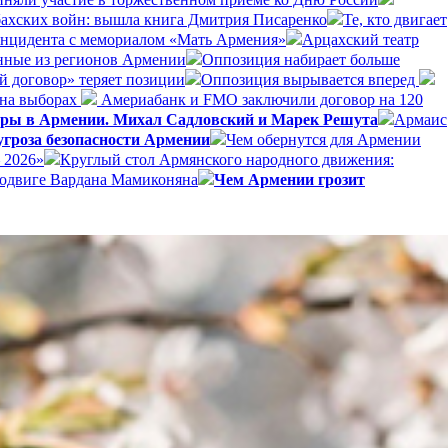
бахских войн: вышла книга Дмитрия Писаренко
Те, кто двигает
инцидента с мемориалом «Мать Армения»
Арцахский театр
анные из регионов Армении
Оппозиция набирает больше
й договор» теряет позиции
Оппозиция вырывается вперед
 на выборах
Америабанк и FMO заключили договор на 120
боры в Армении. Михал Садловский и Марек Решута
Армаис
гроза безопасности Армении
Чем обернутся для Армении
 2026»
Круглый стол Армянского народного движения:
подвиге Вардана Мамиконяна
Чем Армении грозит