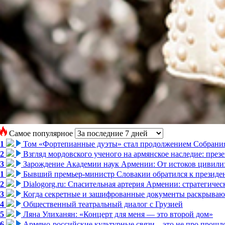
Самое популярное
1
Том «Фортепианные дуэты» стал продолжением Собрани
2
Взгляд мордовского ученого на армянское наследие: пре
3
Зарождение Академии наук Армении: От истоков цивилиз
1
Бывший премьер-министр Словакии обратился к президен
2
Dialogorg.ru: Спасительная артерия Армении: стратегиче
3
Когда секретные и зашифрованные документы раскрывают
4
Общественный театральный диалог с Грузией
5
Ляна Улиханян: «Концерт для меня — это второй дом»
6
Армяно-российские культурные связи – это не про прошло