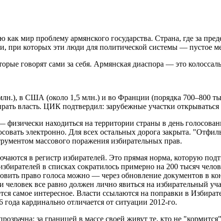
 как мир проблему армянского государства. Страна, где за пре
ми, при которых эти люди для политической системы — пустое ме
орые говорят сами за себя. Армянская диаспора — это колоссаль
.), в США (около 1,5 млн.) и во Франции (порядка 700–800 тыс
ирать власть. ЦИК подтвердил: зарубежные участки открываться 
 физически находиться на территории страны в день голосова
совать электронно. Для всех остальных дорога закрыта. "Отфил
струментом массового поражения избирательных прав.
лючаются в регистр избирателей. Это прямая норма, которую по
збирателей в списках сократилось примерно на 200 тысяч челов
овить право голоса можно — через обновление документов в кон
 человек все равно должен лично явиться на избирательный уч
тся самое интересное. Власти ссылаются на поправки в Избират
 года кардинально отличается от ситуации 2012-го.
озрачна: за границей в массе своей живут те, кто не "кормится"