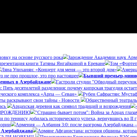
овку на основе русского рока
Зарождение Академии наук Арме
 презентация книги Татяны Янгайкиной в Ереване
Том «Фортеп
Ляна Улиханян: «Концерт для меня — это второй дом»
Америа
о не про прошлое, это про настоящее
Бывший премьер-минист
денных в Азербайджане
Гастроли студии "Обводный переулок"
ru: Пять десятилетий разделения: почему кипрская трагедия ост
нического комплекса «Арпа — Севан»
Рубен Сафрастян: Мустаф
ты раскрывают свои тайны - Новости
Общественный театраль
лась
Арцахская деревня как символ традиций и возрождения
ВОЗРОЖДЕНИЮ
"Страшно бывает потом": Война за Арцах глаза
 по теннису добилась исторического успеха, вернувшись во II г
гории
Армения — Албания 3:0: после разгрома Азербайджана 
й Азербайджана
Армяне Афганистана: история общины, котора
 ГАЛИ НОВЕНЦ
Представители Ереванского филиала РЭУ при