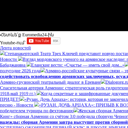
Հետևե՛ք Euromedia24-ին
Youtube-ում`
Лента новостей
Степанакертский Театр Трех Ключей представит новую постан
Новости
Взгляд мордовского ученого на армянское наследие:
Бабаджаняна
Еланские вести: «Счастье — иметь свой дом...»
полугодие 2026 года
Армяно-российские культурные связи – эт
содействовать освобождению армянских заключенных, осуж
Армяно-грузинский театральный диалог в Ереване
Dialogorg.
Спасительная артерия Армении: стратегическая роль гидротех
1918-май 1919 гг.)
Когда секретные и зашифрованные докумен
ПРИДЕТ!
«Рузан. Дочь Арцаха»: история, которая не закончи
песню - Новости
«РУЗАН. ДОЧЬ АРЦАХА»: ПРИЗЫВ К 
победителем турнира по фехтованию
Женская сборная Армении
Кинг» сборная Армении со счётом 3:0 победила сборную Черно
надежды: сборная Армении завтра выступит против сборно
УСПЕШНО ОКОНЧИЛИ ПЕРВЫЙ КУРС В ШКОЛЕ ИМЕНИ