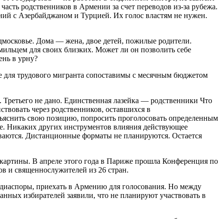
часть родственников в Армении за счет переводов из-за рубежа.
й с Азербайджаном и Турцией. Их голос властям не нужен.
дмосковье. Дома — жена, двое детей, пожилые родители.
рмильцем для своих близких. Может ли он позволить себе
ень в урну?
рые для трудового мигранта сопоставимы с месячным бюджетом
. Третьего не дано. Единственная лазейка — родственники Что
йствовать через родственников, оставшихся в
объяснить свою позицию, попросить проголосовать определенным
ле. Никаких других инструментов влияния действующее
рываются. Дистанционные форматы не планируются. Остается
картины. В апреле этого года в Париже прошла Конференция по
в и священнослужителей из 26 стран.
диаспоры, приехать в Армению для голосования. Но между
ных избирателей заявили, что не планируют участвовать в