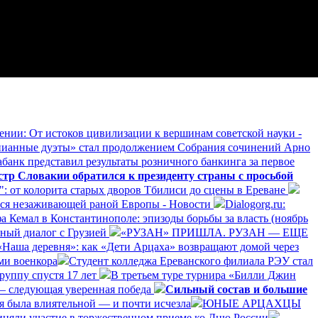
нии: От истоков цивилизации к вершинам советской науки -
ианные дуэты» стал продолжением Собрания сочинений Арно
банк представил результаты розничного банкинга за первое
р Словакии обратился к президенту страны с просьбой
: от колорита старых дворов Тбилиси до сцены в Ереване
ается незаживающей раной Европы - Новости
Dialogorg.ru:
а Кемал в Константинополе: эпизоды борьбы за власть (ноябрь
ный диалог с Грузией
«РУЗАН» ПРИШЛА. РУЗАН — ЕЩЕ
«Наша деревня»: как «Дети Арцаха» возвращают домой через
ми военкора
Студент колледжа Ереванского филиала РЭУ стал
руппу спустя 17 лет
В третьем туре турнира «Билли Джин
— следующая уверенная победа
Сильный состав и большие
я была влиятельной — и почти исчезла
ЮНЫЕ АРЦАХЦЫ
няли участие в торжественном приеме ко Дню России