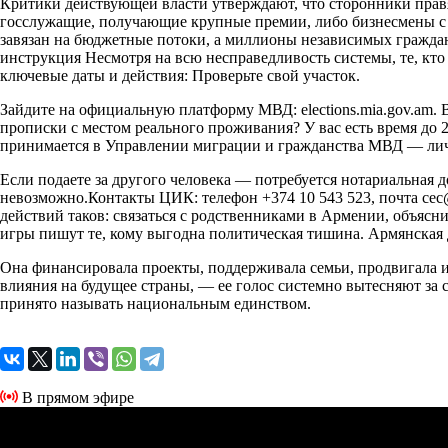
Критики действующей власти утверждают, что сторонники правя
госслужащие, получающие крупные премии, либо бизнесмены с 
завязан на бюджетные потоки, а миллионы независимых граждан 
инструкция Несмотря на всю несправедливость системы, те, кт
ключевые даты и действия: Проверьте свой участок.
Зайдите на официальную платформу МВД: elections.mia.gov.am. 
прописки с местом реального проживания? У вас есть время до 
принимается в Управлении миграции и гражданства МВД — лич
Если подаете за другого человека — потребуется нотариальная 
невозможно.Контакты ЦИК: телефон +374 10 543 523, почта
cec
действий таков: связаться с родственниками в Армении, объясн
игры пишут те, кому выгодна политическая тишина. Армянская 
Она финансировала проекты, поддерживала семьи, продвигала 
влияния на будущее страны, — ее голос системно вытесняют за ск
принято называть национальным единством.
В прямом эфире