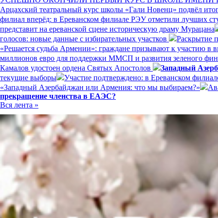
Арцахский театральный курс школы «Гали Новенц» подвёл итог
филиал вперёд: в Ереванском филиале РЭУ отметили лучших ст
представит на ереванской сцене историческую драму Мурацана
голосов: новые данные с избирательных участков
Раскрытие п
«Решается судьба Армении»: граждане призывают к участию в 
миллионов евро для поддержки ММСП и развития зеленого фи
Камалов удостоен ордена Святых Апостолов
Западный Азерб
текущие выборы
Участие подтверждено: в Ереванском филиал
«Западный Азербайджан или Армения: что мы выбираем?»
Ав
прекращение членства в ЕАЭС?
Вся лента »