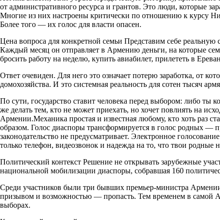
от административного ресурса и грантов. Это люди, которые зар
Многие из них настроены критически по отношению к курсу Ни
Более того — их голос для власти опасен.
Цена вопроса для конкретной семьи Представим себе реальную 
Каждый месяц он отправляет в Армению деньги, на которые семь
бросить работу на неделю, купить авиабилет, прилететь в Ерева
Ответ очевиден. Для него это означает потерю заработка, от к
домохозяйства. И это системная реальность для сотен тысяч арм
По сути, государство ставит человека перед выбором: либо ты 
же делать тем, кто не может приехать, но хочет повлиять на ис
Армении.Механика простая и известная любому, кто хоть раз с
образом. Голос диаспоры трансформируется в голос родных — 
законодательство не предусматривает. Электронное голосовани
только телефон, видеозвонок и надежда на то, что твои родные н
Политический контекст Решение не открывать зарубежные участ
национальной мобилизации диаспоры, собравшая 160 политичес
Среди участников были три бывших премьер-министра Армении.
призывом и возможностью — пропасть. Тем временем в самой А
выборах.