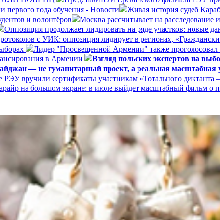
и первого года обучения - Новости
Живая история судеб Кара
удентов и волонтёров
Москва рассчитывает на расследование 
Оппозиция продолжает лидировать на ряде участков: новые д
ротоколов с УИК: оппозиция лидирует в регионах, «Граждански
выборах
Лидер "Просвещенной Армении" также проголосовал
нансирования в Армении
Взгляд польских экспертов на вы
айджан — не гуманитарный проект, а реальная масштабная у
е РЭУ вручили сертификаты участникам «Тотального диктанта –
арайр на большом экране: в июле выйдет масштабный фильм о 