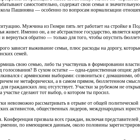
абатывают самостоятельно, содержат свои семьи и значительную 
кола Пашиняна — особенно по вопросам нормализации отношени
ситуацию. Мужчина из Гюмри пять лет работает на стройке в По
я живет. Именно он, а не абстрактное государство, является ко
н и вернуться обратно — только для того, чтобы опустить бюллет
оторого зависит выживание семьи, плюс расходы на дорогу, кото
янских семей.
кормишь свою семью, либо ты участвуешь в формировании власти
ход голосования? В сухом остатке — одна-единственная опция: де
талкивался с армянскими выборами: созвониться с домашними, 
причем не метафорически, а в самом прямом, бюллетенном смыс
е для гражданских лиц отсутствует. Участки за рубежом не отк
а участке сделают тот выбор, о котором ты просил.
ки невозможно рассматривать в отрыве от общей политической 
ких активистов, общественных лидеров, международных юристо
 Конференция призвала всех граждан, включая представителей 
рмении, по имеющимся данным, около половины зарегистрирован