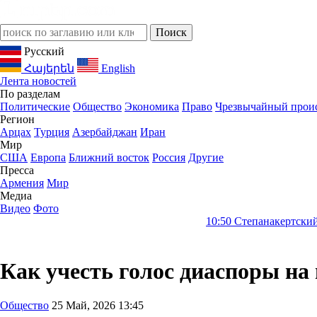
Русский
Հայերեն
English
Лента новостей
По разделам
Политические
Общество
Экономика
Право
Чрезвычайный прои
Регион
Арцах
Турция
Азербайджан
Иран
Мир
США
Европа
Ближний восток
Россия
Другие
Пресса
Армения
Мир
Медиа
Видео
Фото
10:50
Степанакертский Театр Трех Клю
Как учесть голос диаспоры на
Общество
25 Май, 2026 13:45