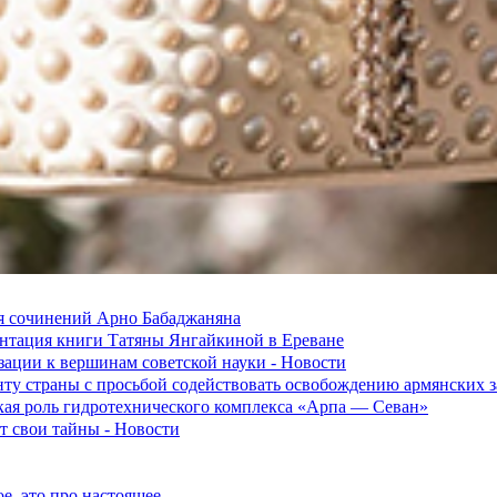
я сочинений Арно Бабаджаняна
зентация книги Татяны Янгайкиной в Ереване
ации к вершинам советской науки - Новости
ту страны с просьбой содействовать освобождению армянских
ская роль гидротехнического комплекса «Арпа — Севан»
 свои тайны - Новости
е, это про настоящее