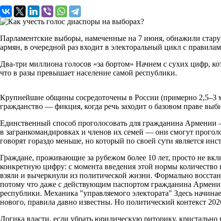
Парламентские выборы, намеченные на 7 июня, обнажили старую
армян, в очередной раз входит в электоральный цикл с правила
Два-три миллиона голосов «за бортом» Начнем с сухих цифр, кот
что в разы превышает население самой республики.
Крупнейшие общины сосредоточены в России (примерно 2,5–3 млн
гражданство — фикция, когда речь заходит о базовом праве выб
Единственный способ проголосовать для гражданина Армении —
в загранкомандировках и членов их семей — они смогут проголо
говорят гораздо меньше, но который по своей сути является ин
Граждане, проживающие за рубежом более 10 лет, просто не вк
конкретную цифру: с момента введения этой нормы количество и
взяли и вычеркнули из политической жизни. Формально восстан
потому что даже с действующим паспортом гражданина Армении
республики. Механика "управляемого электората" Здесь начинае
нового, правила давно известны. Но политический контекст 2026
Логика власти, если убрать юридическую риторику, кристально пр