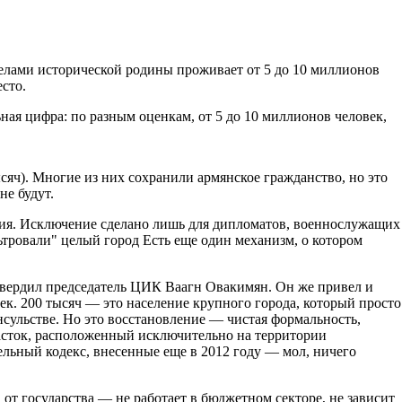
делами исторической родины проживает от 5 до 10 миллионов
сто.
ная цифра: по разным оценкам, от 5 до 10 миллионов человек,
яч). Многие из них сохранили армянское гражданство, но это
не будут.
ния. Исключение сделано лишь для дипломатов, военнослужащих
ьтровали" целый город Есть еще один механизм, о котором
дтвердил председатель ЦИК Ваагн Овакимян. Он же привел и
ек. 200 тысяч — это население крупного города, который просто
сульстве. Но это восстановление — чистая формальность,
асток, расположенный исключительно на территории
ельный кодекс, внесенные еще в 2012 году — мол, ничего
 от государства — не работает в бюджетном секторе, не зависит