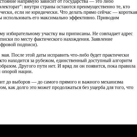
стояние напрямую зависит от государства — это либо
екторат": внутри страны остаются преимущественно те, кто
ески, если не юридически. Что делать прямо сейчас — короткая
ны использовать его максимально эффективно. Приводим
ому избирательному участку вы приписаны. Не совпадает адрес
 списки по месту фактического нахождения. Заявление
ифровой подписи).
мая. После этой даты исправить что-либо будет практически
же, кто находится за рубежом, единственный доступный алгоритм
разом. Другого пути нет. И вряд ли он появится, пока правила
й опорой нации.
дит до выборов — до самого прямого и важного механизма
ом, как долго это может продолжаться без ущерба для того, что