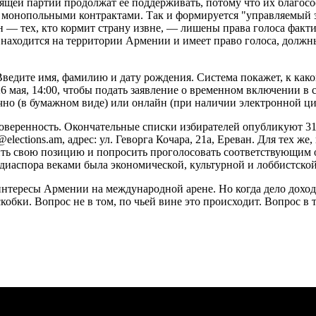
щей партии продолжат ее поддерживать, потому что их благосо
монопольными контрактами. Так и формируется "управляемый эл
— тех, кто кормит страну извне, — лишены права голоса фактич
о находится на территории Армении и имеет право голоса, долж
Введите имя, фамилию и дату рождения. Система покажет, к как
26 мая, 14:00, чтобы подать заявление о временном включении в
но (в бумажном виде) или онлайн (при наличии электронной ц
доверенность. Окончательные списки избирателей опубликуют 31 
@elections.am
, адрес: ул. Геворга Кочара, 21а, Ереван. Для тех 
ить свою позицию и попросить проголосовать соответствующим об
диаспора веками была экономической, культурной и лоббистско
интересы Армении на международной арене. Но когда дело дохо
обки. Вопрос не в том, по чьей вине это происходит. Вопрос в т