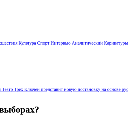
сшествия
Культура
Спорт
Интервью
Аналитический
Карикатуры
чей представит новую постановку на основе русского рока
20:0
 выборах?