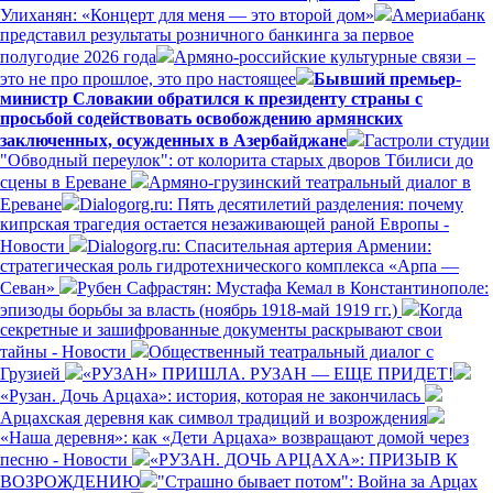
Улиханян: «Концерт для меня — это второй дом»
Америабанк
представил результаты розничного банкинга за первое
полугодие 2026 года
Армяно-российские культурные связи –
это не про прошлое, это про настоящее
Бывший премьер-
министр Словакии обратился к президенту страны с
просьбой содействовать освобождению армянских
заключенных, осужденных в Азербайджане
Гастроли студии
"Обводный переулок": от колорита старых дворов Тбилиси до
сцены в Ереване
Армяно-грузинский театральный диалог в
Ереване
Dialogorg.ru: Пять десятилетий разделения: почему
кипрская трагедия остается незаживающей раной Европы -
Новости
Dialogorg.ru: Спасительная артерия Армении:
стратегическая роль гидротехнического комплекса «Арпа —
Севан»
Рубен Сафрастян: Мустафа Кемал в Константинополе:
эпизоды борьбы за власть (ноябрь 1918-май 1919 гг.)
Когда
секретные и зашифрованные документы раскрывают свои
тайны - Новости
Общественный театральный диалог с
Грузией
«РУЗАН» ПРИШЛА. РУЗАН — ЕЩЕ ПРИДЕТ!
«Рузан. Дочь Арцаха»: история, которая не закончилась
Арцахская деревня как символ традиций и возрождения
«Наша деревня»: как «Дети Арцаха» возвращают домой через
песню - Новости
«РУЗАН. ДОЧЬ АРЦАХА»: ПРИЗЫВ К
ВОЗРОЖДЕНИЮ
"Страшно бывает потом": Война за Арцах