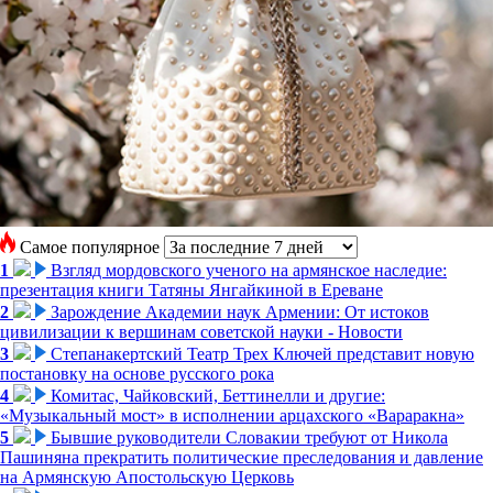
Самое популярное
1
Взгляд мордовского ученого на армянское наследие:
презентация книги Татяны Янгайкиной в Ереване
2
Зарождение Академии наук Армении: От истоков
цивилизации к вершинам советской науки - Новости
3
Степанакертский Театр Трех Ключей представит новую
постановку на основе русского рока
4
Комитас, Чайковский, Беттинелли и другие:
«Музыкальный мост» в исполнении арцахского «Вараракна»
5
Бывшие руководители Словакии требуют от Никола
Пашиняна прекратить политические преследования и давление
на Армянскую Апостольскую Церковь