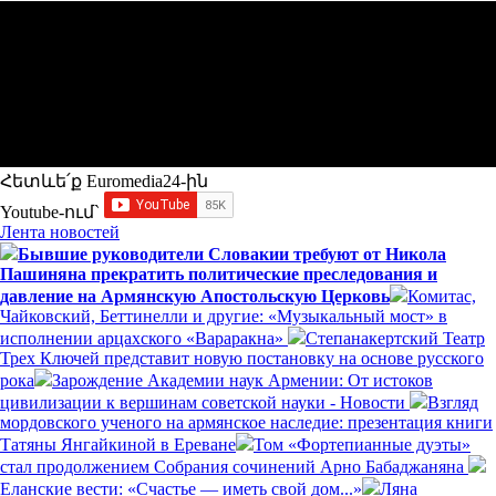
Հետևե՛ք Euromedia24-ին
Youtube-ում`
Лента новостей
Бывшие руководители Словакии требуют от Никола
Пашиняна прекратить политические преследования и
давление на Армянскую Апостольскую Церковь
Комитас,
Чайковский, Беттинелли и другие: «Музыкальный мост» в
исполнении арцахского «Вараракна»
Степанакертский Театр
Трех Ключей представит новую постановку на основе русского
рока
Зарождение Академии наук Армении: От истоков
цивилизации к вершинам советской науки - Новости
Взгляд
мордовского ученого на армянское наследие: презентация книги
Татяны Янгайкиной в Ереване
Том «Фортепианные дуэты»
стал продолжением Собрания сочинений Арно Бабаджаняна
Еланские вести: «Счастье — иметь свой дом...»
Ляна