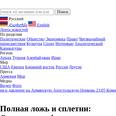
Русский
Հայերեն
English
Лента новостей
По разделам
Политические
Общество
Экономика
Право
Чрезвычайный
происшествия
Культура
Спорт
Интервью
Аналитический
Карикатуры
Регион
Арцах
Турция
Азербайджан
Иран
Мир
США
Европа
Ближний восток
Россия
Другие
Пресса
Армения
Мир
Медиа
Видео
Фото
и давление на Армянскую Апостольскую Церковь
23:05
Комитас, 
Полная ложь и сплетни: