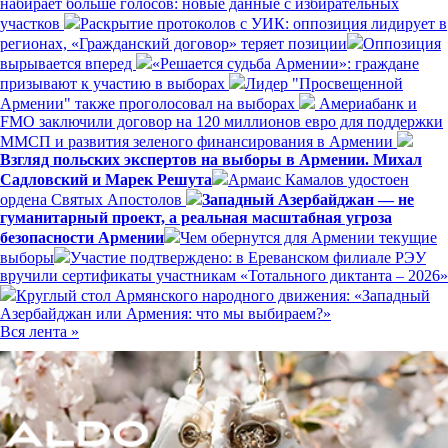
набирает больше голосов: новые данные с избирательных
участков
Раскрытие протоколов с УИК: оппозиция лидирует в
регионах, «Гражданский договор» теряет позиции
Оппозиция
вырывается вперед
«Решается судьба Армении»: граждане
призывают к участию в выборах
Лидер "Просвещенной
Армении" также проголосовал на выборах
Америабанк и
FMO заключили договор на 120 миллионов евро для поддержки
ММСП и развития зеленого финансирования в Армении
Взгляд польских экспертов на выборы в Армении. Михал
Садловский и Марек Решута
Армаис Камалов удостоен
ордена Святых Апостолов
Западный Азербайджан — не
гуманитарный проект, а реальная масштабная угроза
безопасности Армении
Чем обернутся для Армении текущие
выборы
Участие подтверждено: в Ереванском филиале РЭУ
вручили сертификаты участникам «Тотального диктанта – 2026»
Круглый стол Армянского народного движения: «Западный
Азербайджан или Армения: что мы выбираем?»
Вся лента »