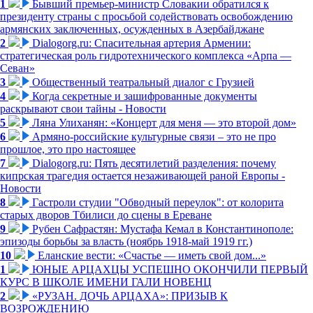
1
Бывший премьер-министр Словакии обратился к
президенту страны с просьбой содействовать освобождению
армянских заключенных, осужденных в Азербайджане
2
Dialogorg.ru: Спасительная артерия Армении:
стратегическая роль гидротехнического комплекса «Арпа —
Севан»
3
Общественный театральный диалог с Грузией
4
Когда секретные и зашифрованные документы
раскрывают свои тайны - Новости
5
Ляна Улиханян: «Концерт для меня — это второй дом»
6
Армяно-российские культурные связи – это не про
прошлое, это про настоящее
7
Dialogorg.ru: Пять десятилетий разделения: почему
кипрская трагедия остается незаживающей раной Европы -
Новости
8
Гастроли студии "Обводный переулок": от колорита
старых дворов Тбилиси до сцены в Ереване
9
Рубен Сафрастян: Мустафа Кемал в Константинополе:
эпизоды борьбы за власть (ноябрь 1918-май 1919 гг.)
10
Еланские вести: «Счастье — иметь свой дом...»
1
ЮНЫЕ АРЦАХЦЫ УСПЕШНО ОКОНЧИЛИ ПЕРВЫЙ
КУРС В ШКОЛЕ ИМЕНИ ГАЛИ НОВЕНЦ
2
«РУЗАН. ДОЧЬ АРЦАХА»: ПРИЗЫВ К
ВОЗРОЖДЕНИЮ