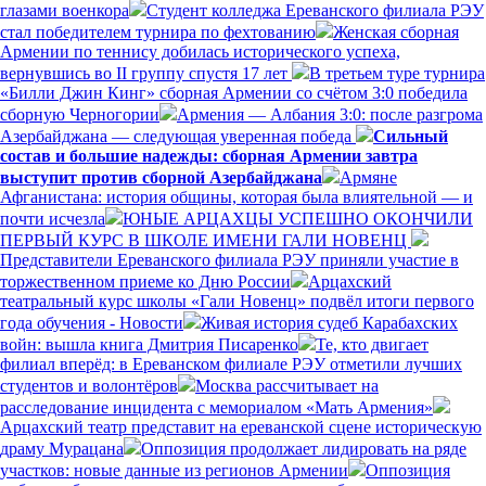
глазами военкора
Студент колледжа Ереванского филиала РЭУ
стал победителем турнира по фехтованию
Женская сборная
Армении по теннису добилась исторического успеха,
вернувшись во II группу спустя 17 лет
В третьем туре турнира
«Билли Джин Кинг» сборная Армении со счётом 3:0 победила
сборную Черногории
Армения — Албания 3:0: после разгрома
Азербайджана — следующая уверенная победа
Сильный
состав и большие надежды: сборная Армении завтра
выступит против сборной Азербайджана
Армяне
Афганистана: история общины, которая была влиятельной — и
почти исчезла
ЮНЫЕ АРЦАХЦЫ УСПЕШНО ОКОНЧИЛИ
ПЕРВЫЙ КУРС В ШКОЛЕ ИМЕНИ ГАЛИ НОВЕНЦ
Представители Ереванского филиала РЭУ приняли участие в
торжественном приеме ко Дню России
Арцахский
театральный курс школы «Гали Новенц» подвёл итоги первого
года обучения - Новости
Живая история судеб Карабахских
войн: вышла книга Дмитрия Писаренко
Те, кто двигает
филиал вперёд: в Ереванском филиале РЭУ отметили лучших
студентов и волонтёров
Москва рассчитывает на
расследование инцидента с мемориалом «Мать Армения»
Арцахский театр представит на ереванской сцене историческую
драму Мурацана
Оппозиция продолжает лидировать на ряде
участков: новые данные из регионов Армении
Оппозиция