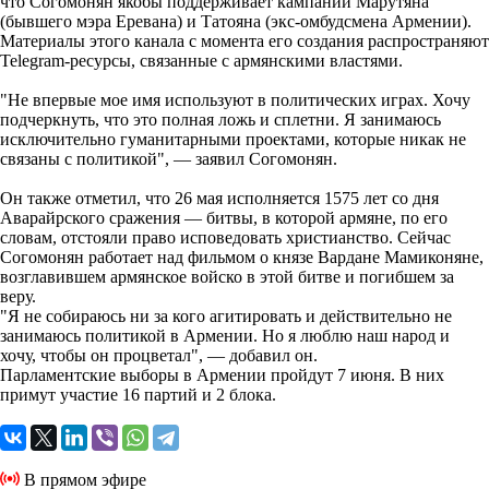
что Согомонян якобы поддерживает кампании Марутяна
(бывшего мэра Еревана) и Татояна (экс-омбудсмена Армении).
Материалы этого канала с момента его создания распространяют
Telegram-ресурсы, связанные с армянскими властями.
"Не впервые мое имя используют в политических играх. Хочу
подчеркнуть, что это полная ложь и сплетни. Я занимаюсь
исключительно гуманитарными проектами, которые никак не
связаны с политикой", — заявил Согомонян.
Он также отметил, что 26 мая исполняется 1575 лет со дня
Аварайрского сражения — битвы, в которой армяне, по его
словам, отстояли право исповедовать христианство. Сейчас
Согомонян работает над фильмом о князе Вардане Мамиконяне,
возглавившем армянское войско в этой битве и погибшем за
веру.
"Я не собираюсь ни за кого агитировать и действительно не
занимаюсь политикой в Армении. Но я люблю наш народ и
хочу, чтобы он процветал", — добавил он.
Парламентские выборы в Армении пройдут 7 июня. В них
примут участие 16 партий и 2 блока.
В прямом эфире