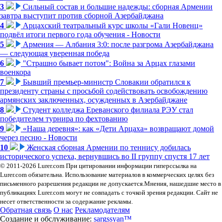
3
Сильный состав и большие надежды: сборная Армении
завтра выступит против сборной Азербайджана
4
Арцахский театральный курс школы «Гали Новенц»
подвёл итоги первого года обучения - Новости
5
Армения — Албания 3:0: после разгрома Азербайджана
— следующая уверенная победа
6
"Страшно бывает потом": Война за Арцах глазами
военкора
7
Бывший премьер-министр Словакии обратился к
президенту страны с просьбой содействовать освобождению
армянских заключенных, осужденных в Азербайджане
8
Студент колледжа Ереванского филиала РЭУ стал
победителем турнира по фехтованию
9
«Наша деревня»: как «Дети Арцаха» возвращают домой
через песню - Новости
10
Женская сборная Армении по теннису добилась
исторического успеха, вернувшись во II группу спустя 17 лет
© 2011-2026 Lurer.com При цитировании информации гиперссылка на
Lurer.com обязательна. Использование материалов в коммерческих целях без
письменного разрешения редакции не допускается.Мнения, нашедшие место в
публикациях Lurer.com могут не совпадать с точкой зрения редакции. Сайт не
несет ответственности за содержание рекламы.
Обратная связь
О нас
Рекламодателям
Создание и обслуживание:
sargssyan™