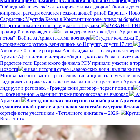
Бывший премьер-министр Словакии обратился к президенту
"Обводный переулок": от колорита старых дворов Тбилиси до с
кипрская трагедия остается незаживающей раной Европы - Нов
Сафрастян: Мустафа Кемал в Константинополе: эпизоды борьбы з
Общественный театральный диалог с Грузией
«РУЗАН» ПРИ
традиций и возрождения
«Наша деревня»: как «Дети Арцаха» 
потом": Война за Арцах глазами военкора
Студент колледжа Е
исторического успеха, вернувшись во II группу спустя 17 лет
Албания 3:0: после разгрома Азербайджана — следующая увере
Армяне Афганистана: история общины, которая была влиятельн
Представители Ереванского филиала РЭУ приняли участие в то
Новости
Живая история судеб Карабахских войн: вышла книг
Москва рассчитывает на расследование инцидента с мемориал
лидировать на ряде участков: новые данные из регионов Армен
лидирует в регионах, «Гражданский договор» теряет позиции
"Просвещенной Армении" также проголосовал на выборах
Ам
Армении
Взгляд польских экспертов на выборы в Армени
гуманитарный проект, а реальная масштабная угроза безопа
сертификаты участникам «Тотального диктанта – 2026»
Кругл
Вся лента »