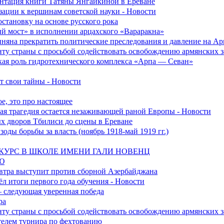
зентация книги Татяны Янгайкиной в Ереване
ации к вершинам советской науки - Новости
становку на основе русского рока
ый мост» в исполнении арцахского «Вараракна»
няна прекратить политические преследования и давление на А
ту страны с просьбой содействовать освобождению армянских
ская роль гидротехнического комплекса «Арпа — Севан»
 свои тайны - Новости
е, это про настоящее
ская трагедия остается незаживающей раной Европы - Новости
ых дворов Тбилиси до сцены в Ереване
оды борьбы за власть (ноябрь 1918-май 1919 гг.)
УРС В ШКОЛЕ ИМЕНИ ГАЛИ НОВЕНЦ
Ю
втра выступит против сборной Азербайджана
л итоги первого года обучения - Новости
 следующая уверенная победа
ра
ту страны с просьбой содействовать освобождению армянских
телем турнира по фехтованию