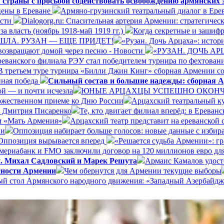
 страны с просьбой содействовать освобождению армянских
цены в Ереване
Армяно-грузинский театральный диалог в Ере
ости
Dialogorg.ru: Спасительная артерия Армении: стратегиче
а власть (ноябрь 1918-май 1919 гг.)
Когда секретные и зашиф
ШЛА. РУЗАН — ЕЩЕ ПРИДЕТ!
«Рузан. Дочь Арцаха»: истори
возвращают домой через песню - Новости
«РУЗАН. ДОЧЬ А
реванского филиала РЭУ стал победителем турнира по фехтован
В третьем туре турнира «Билли Джин Кинг» сборная Армении со
нная победа
Сильный состав и большие надежды: сборная А
ой — и почти исчезла
ЮНЫЕ АРЦАХЦЫ УСПЕШНО ОКОНЧИ
ржественном приеме ко Дню России
Арцахский театральный ку
а Дмитрия Писаренко
Те, кто двигает филиал вперёд: в Ерева
ом «Мать Армения»
Арцахский театр представит на ереванской
ии
Оппозиция набирает больше голосов: новые данные с избир
Оппозиция вырывается вперед
«Решается судьба Армении»: г
ериабанк и FMO заключили договор на 120 миллионов евро дл
и. Михал Садловский и Марек Решута
Армаис Камалов удост
сности Армении
Чем обернутся для Армении текущие выборы
ый стол Армянского народного движения: «Западный Азербайдж