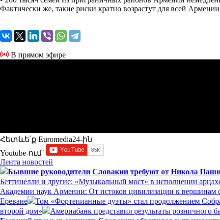
Фактически же, такие риски кратно возрастут для всей Армении,
В прямом эфире
Հետևե՛ք Euromedia24-ին
Youtube-ում`
Лента новостей
Бывшие руководители Словакии требуют от Никола Пашин
Беттинелли и другие: «Музыкальный мост» в исполнении арцах
Академии наук Армении: От истоков цивилизации к вершинам с
Ереване
Том «Фортепианные дуэты» стал продолжением Собр
второй дом»
Америабанк представил результаты розничного ба