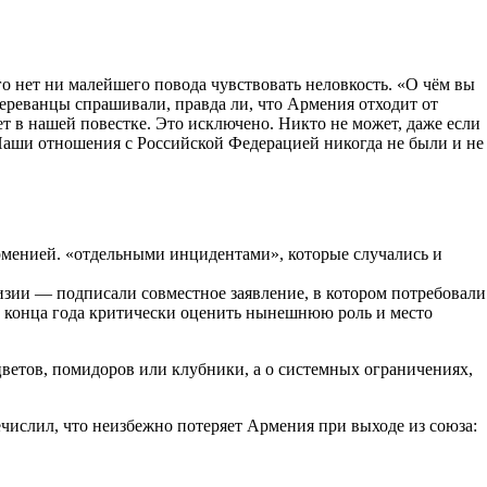
о нет ни малейшего повода чувствовать неловкость. «О чём вы
 ереванцы спрашивали, правда ли, что Армения отходит от
дет в нашей повестке. Это исключено. Никто не может, даже если
«Наши отношения с Российской Федерацией никогда не были и не
рменией. «отдельными инцидентами», которые случались и
изии — подписали совместное заявление, в котором потребовали
 конца года критически оценить нынешнюю роль и место
цветов, помидоров или клубники, а о системных ограничениях,
числил, что неизбежно потеряет Армения при выходе из союза: