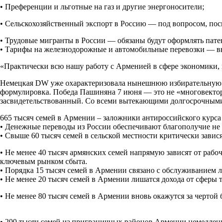
• Преференции и льготные на газ и другие энергоносители;
• Сельскохозяйственный экспорт в Россию — под вопросом, по
• Трудовые мигранты в России — обязаны будут оформлять патен
• Тарифы на железнодорожные и автомобильные перевозки — в
«Практически всю нашу работу с Арменией в сфере экономики, 
Немецкая DW уже охарактеризовала нынешнюю избирательную 
формулировка. Победа Пашиняна 7 июня — это не «многовектор
засвидетельствованный. Со всеми вытекающими долгосрочными
665 тысяч семей в Армении – заложники антироссийского курс
• Денежные переводы из России обеспечивают благополучие не 
• Свыше 60 тысяч семей в сельской местности критически завис
• Не менее 40 тысяч армянских семей напрямую зависят от рабо
ключевым рынком сбыта.
• Порядка 15 тысяч семей в Армении связано с обслуживанием 
• Не менее 20 тысяч семей в Армении лишатся дохода от сферы 
• Не менее 80 тысяч семей в Армении вновь окажутся за чертой б
• 200 тысяч семей из приграничных районов Армении немедленно