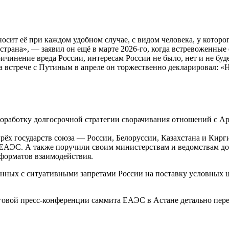
ит её при каждом удобном случае, с видом человека, у которог
страна», — заявил он ещё в марте 2026-го, когда встревоженные
Причинение вреда России, интересам России не было, нет и не бу
на встрече с Путиным в апреле он торжественно декларировал: 
роработку долгосрочной стратегии сворачивания отношений с А
ёх государств союза — России, Белоруссии, Казахстана и Кирг
ЕАЭС. А также поручили своим министерствам и ведомствам до
орматов взаимодействия.
занных с ситуативными запретами России на поставку условных 
говой пресс-конференции саммита ЕАЭС в Астане детально пере