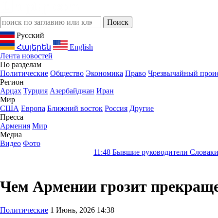
Русский
Հայերեն
English
Лента новостей
По разделам
Политические
Общество
Экономика
Право
Чрезвычайный прои
Регион
Арцах
Турция
Азербайджан
Иран
Мир
США
Европа
Ближний восток
Россия
Другие
Пресса
Армения
Мир
Медиа
Видео
Фото
11:48
Бывшие руководители Словакии требуют от Н
Чем Армении грозит прекраще
Политические
1 Июнь, 2026 14:38