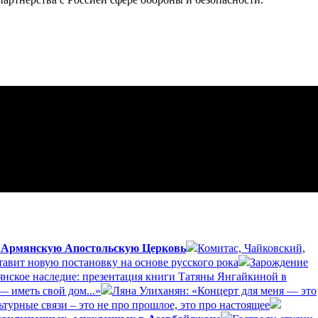
а Армянскую Апостольскую Церковь
Комитас, Чайковский,
авит новую постановку на основе русского рока
Зарождение
янское наследие: презентация книги Татяны Янгайкиной в
— иметь свой дом...»
Ляна Улиханян: «Концерт для меня — это
турные связи – это не про прошлое, это про настоящее