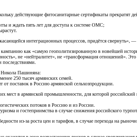
скольку действующие фитосанитарные сертификаты прекратят де
ты и ждать пять лет для доступа к системе ОМС;
ырастут.
касающейся интеграционных процессов, придётся свернуть», — 
кампанию как «самую геополитизированную в новейшей истори
ность», не «нейтралитет», не «трансформация отношений». Эт
 последствиями.
а Никола Пашиняна:
менее 250 тысяч армянских семей.
ят от поставок в Россию армянской сельхозпродукции.
чих мест в армянской промышленности, для которой российский 
логистических потоков в Россию и из России.
туризма и гостеприимства в случае снижения российского турпот
едности из-за роста цен и тарифов, в случае перехода на рыночн
 окажутся в зоне возрастающих рисков в случае сворачивания п