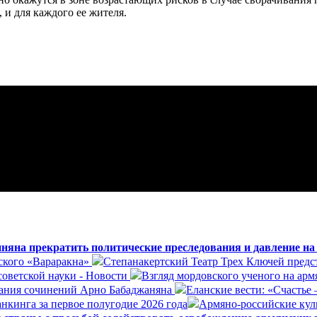
 и для каждого ее жителя.
яна прекратить политические преследования и давление н
ского «Вараракна»
Степанакертский Театр Трех Ключей предст
оветской науки - Новости
Взгляд мордовского ученого на арм
ания сочинений Арно Бабаджаняна
Еланские вести: «Счастье 
нкинга за первое полугодие 2026 года
Армяно-российские куль