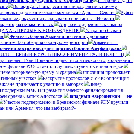
 заключенных, осужденных в Азербайджане
Гастроли студии
ване
Dialogorg.ru: Пять десятилетий разделения: почему
ская роль гидротехнического комплекса «Арпа — Севан»
Рубен
рованные документы раскрывают свои тайны - Новости
я, которая не закончилась
Арцахская деревня как символ
РЦАХА»: ПРИЗЫВ К ВОЗРОЖДЕНИЮ
"Страшно бывает
ию
Женская сборная Армении по теннису добилась
 счётом 3:0 победила сборную Черногории
Армения —
рмении завтра выступит против сборной Азербайджана
ЛИ ПЕРВЫЙ КУРС В ШКОЛЕ ИМЕНИ ГАЛИ НОВЕНЦ
рс школы «Гали Новенц» подвёл итоги первого года обучения -
нском филиале РЭУ отметили лучших студентов и волонтёров
 сцене историческую драму Мурацана
Оппозиция продолжает
ательных участков
Раскрытие протоколов с УИК: оппозиция
раждане призывают к участию в выборах
Лидер
я поддержки ММСП и развития зеленого финансирования в
оен ордена Святых Апостолов
Западный Азербайджан — не
Участие подтверждено: в Ереванском филиале РЭУ вручили
ан или Армения: что мы выбираем?»