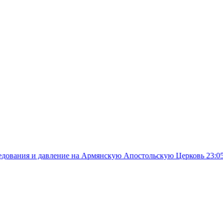
вление на Армянскую Апостольскую Церковь
23:05
Комитас, Чайк