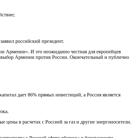
йствие;
заявил российский президент.
и Армении». И это неожиданно честная для европейцев
о выбор Армении против России. Окончательный и публично
капитал дает 86% прямых инвестиций, а Россия является
ока.
ые цены в расчетах с Россией за газ и другие энергоносители.
артнерства с Россией сфере обороны и безопасности.