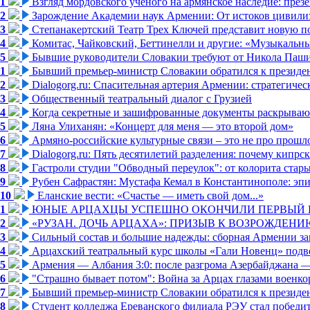
1
Взгляд мордовского ученого на армянское наследие: пре
2
Зарождение Академии наук Армении: От истоков цивилиз
3
Степанакертский Театр Трех Ключей представит новую по
4
Комитас, Чайковский, Беттинелли и другие: «Музыкальн
5
Бывшие руководители Словакии требуют от Никола Паши
1
Бывший премьер-министр Словакии обратился к президен
2
Dialogorg.ru: Спасительная артерия Армении: стратегиче
3
Общественный театральный диалог с Грузией
4
Когда секретные и зашифрованные документы раскрывают
5
Ляна Улиханян: «Концерт для меня — это второй дом»
6
Армяно-российские культурные связи – это не про прошло
7
Dialogorg.ru: Пять десятилетий разделения: почему кипр
8
Гастроли студии "Обводный переулок": от колорита стар
9
Рубен Сафрастян: Мустафа Кемал в Константинополе: эпиз
10
Еланские вести: «Счастье — иметь свой дом...»
1
ЮНЫЕ АРЦАХЦЫ УСПЕШНО ОКОНЧИЛИ ПЕРВЫЙ К
2
«РУЗАН. ДОЧЬ АРЦАХА»: ПРИЗЫВ К ВОЗРОЖДЕНИ
3
Сильный состав и большие надежды: сборная Армении за
4
Арцахский театральный курс школы «Гали Новенц» подвё
5
Армения — Албания 3:0: после разгрома Азербайджана —
6
"Страшно бывает потом": Война за Арцах глазами военко
7
Бывший премьер-министр Словакии обратился к президен
8
Студент колледжа Ереванского филиала РЭУ стал победи