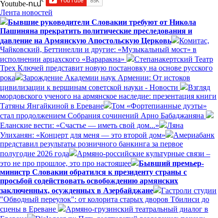
Youtube-ում`
Лента новостей
Бывшие руководители Словакии требуют от Никола
Пашиняна прекратить политические преследования и
давление на Армянскую Апостольскую Церковь
Комитас,
Чайковский, Беттинелли и другие: «Музыкальный мост» в
исполнении арцахского «Вараракна»
Степанакертский Театр
Трех Ключей представит новую постановку на основе русского
рока
Зарождение Академии наук Армении: От истоков
цивилизации к вершинам советской науки - Новости
Взгляд
мордовского ученого на армянское наследие: презентация книги
Татяны Янгайкиной в Ереване
Том «Фортепианные дуэты»
стал продолжением Собрания сочинений Арно Бабаджаняна
Еланские вести: «Счастье — иметь свой дом...»
Ляна
Улиханян: «Концерт для меня — это второй дом»
Америабанк
представил результаты розничного банкинга за первое
полугодие 2026 года
Армяно-российские культурные связи –
это не про прошлое, это про настоящее
Бывший премьер-
министр Словакии обратился к президенту страны с
просьбой содействовать освобождению армянских
заключенных, осужденных в Азербайджане
Гастроли студии
"Обводный переулок": от колорита старых дворов Тбилиси до
сцены в Ереване
Армяно-грузинский театральный диалог в