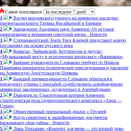
Самое популярное
1
Взгляд мордовского ученого на армянское наследие:
презентация книги Татяны Янгайкиной в Ереване
2
Зарождение Академии наук Армении: От истоков
цивилизации к вершинам советской науки - Новости
3
Степанакертский Театр Трех Ключей представит новую
постановку на основе русского рока
4
Комитас, Чайковский, Беттинелли и другие:
«Музыкальный мост» в исполнении арцахского «Вараракна»
5
Бывшие руководители Словакии требуют от Никола
Пашиняна прекратить политические преследования и давление
на Армянскую Апостольскую Церковь
1
Бывший премьер-министр Словакии обратился к
президенту страны с просьбой содействовать освобождению
армянских заключенных, осужденных в Азербайджане
2
Dialogorg.ru: Спасительная артерия Армении:
стратегическая роль гидротехнического комплекса «Арпа —
Севан»
3
Общественный театральный диалог с Грузией
4
Когда секретные и зашифрованные документы
раскрывают свои тайны - Новости
5
Ляна Улиханян: «Концерт для меня — это второй дом»