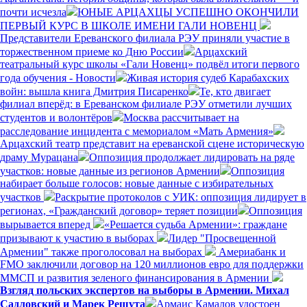
почти исчезла
ЮНЫЕ АРЦАХЦЫ УСПЕШНО ОКОНЧИЛИ
ПЕРВЫЙ КУРС В ШКОЛЕ ИМЕНИ ГАЛИ НОВЕНЦ
Представители Ереванского филиала РЭУ приняли участие в
торжественном приеме ко Дню России
Арцахский
театральный курс школы «Гали Новенц» подвёл итоги первого
года обучения - Новости
Живая история судеб Карабахских
войн: вышла книга Дмитрия Писаренко
Те, кто двигает
филиал вперёд: в Ереванском филиале РЭУ отметили лучших
студентов и волонтёров
Москва рассчитывает на
расследование инцидента с мемориалом «Мать Армения»
Арцахский театр представит на ереванской сцене историческую
драму Мурацана
Оппозиция продолжает лидировать на ряде
участков: новые данные из регионов Армении
Оппозиция
набирает больше голосов: новые данные с избирательных
участков
Раскрытие протоколов с УИК: оппозиция лидирует в
регионах, «Гражданский договор» теряет позиции
Оппозиция
вырывается вперед
«Решается судьба Армении»: граждане
призывают к участию в выборах
Лидер "Просвещенной
Армении" также проголосовал на выборах
Америабанк и
FMO заключили договор на 120 миллионов евро для поддержки
ММСП и развития зеленого финансирования в Армении
Взгляд польских экспертов на выборы в Армении. Михал
Садловский и Марек Решута
Армаис Камалов удостоен