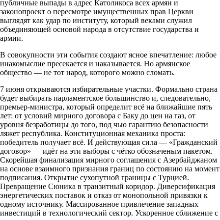
публичные выпады в адрес Католикоса всех армян и
законопроект о пересмотре имущественных прав Церкви
выглядят как удар по институту, который веками служил
объединяющей основой народа в отсутствие государства и
армии.
В совокупности эти события создают ясное впечатление: любое
инакомыслие пресекается и наказывается. Но армянское
общество — не тот народ, которого можно сломать.
7 июня открываются избирательные участки. Формально страна
будет выбирать парламентское большинство и, следовательно,
премьер-министра, который определит всё на ближайшие пять
лет: от условий мирного договора с Баку до цен на газ, от
уровня безработицы до того, под чью гарантию безопасности
ляжет республика. Конституционная механика проста:
победитель получает всё. И действующая сила — «Гражданский
договор» — идёт на эти выборы с чётко обозначеным пакетом.
Скорейшая финализация мирного соглашения с Азербайджаном
на основе взаимного признания границ по состоянию на момент
подписания. Открытие сухопутной границы с Турцией.
Превращение Сюника в транзитный коридор. Диверсификация
энергетических поставок и отказ от монопольной привязки к
одному источнику. Массированное привлечение западных
инвестиций в технологический сектор. Ускоренное сближение с