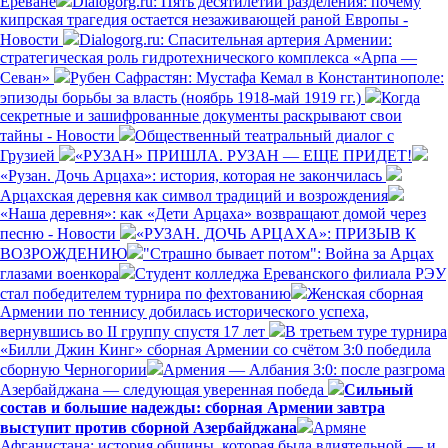
Ереване
Dialogorg.ru: Пять десятилетий разделения: почему
кипрская трагедия остается незаживающей раной Европы -
Новости
Dialogorg.ru: Спасительная артерия Армении:
стратегическая роль гидротехнического комплекса «Арпа —
Севан»
Рубен Сафрастян: Мустафа Кемал в Константинополе:
эпизоды борьбы за власть (ноябрь 1918-май 1919 гг.)
Когда
секретные и зашифрованные документы раскрывают свои
тайны - Новости
Общественный театральный диалог с
Грузией
«РУЗАН» ПРИШЛА. РУЗАН — ЕЩЕ ПРИДЕТ!
«Рузан. Дочь Арцаха»: история, которая не закончилась
Арцахская деревня как символ традиций и возрождения
«Наша деревня»: как «Дети Арцаха» возвращают домой через
песню - Новости
«РУЗАН. ДОЧЬ АРЦАХА»: ПРИЗЫВ К
ВОЗРОЖДЕНИЮ
"Страшно бывает потом": Война за Арцах
глазами военкора
Студент колледжа Ереванского филиала РЭУ
стал победителем турнира по фехтованию
Женская сборная
Армении по теннису добилась исторического успеха,
вернувшись во II группу спустя 17 лет
В третьем туре турнира
«Билли Джин Кинг» сборная Армении со счётом 3:0 победила
сборную Черногории
Армения — Албания 3:0: после разгрома
Азербайджана — следующая уверенная победа
Сильный
состав и большие надежды: сборная Армении завтра
выступит против сборной Азербайджана
Армяне
Афганистана: история общины, которая была влиятельной — и