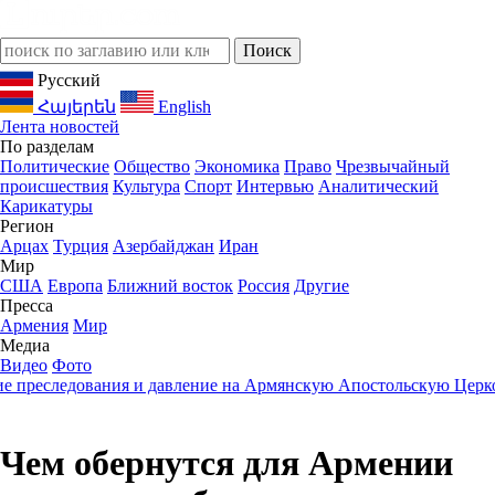
Русский
Հայերեն
English
Лента новостей
По разделам
Политические
Общество
Экономика
Право
Чрезвычайный
происшествия
Культура
Спорт
Интервью
Аналитический
Карикатуры
Регион
Арцах
Турция
Азербайджан
Иран
Мир
США
Европа
Ближний восток
Россия
Другие
Пресса
Армения
Мир
Медиа
Видео
Фото
еследования и давление на Армянскую Апостольскую Церковь
2
Чем обернутся для Армении