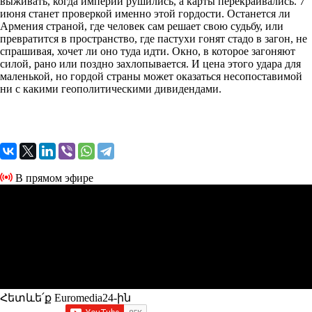
выживать, когда империи рушились, а карты перекраивались. 7
июня станет проверкой именно этой гордости. Останется ли
Армения страной, где человек сам решает свою судьбу, или
превратится в пространство, где пастухи гонят стадо в загон, не
спрашивая, хочет ли оно туда идти. Окно, в которое загоняют
силой, рано или поздно захлопывается. И цена этого удара для
маленькой, но гордой страны может оказаться несопоставимой
ни с какими геополитическими дивидендами.
В прямом эфире
Հետևե՛ք Euromedia24-ին