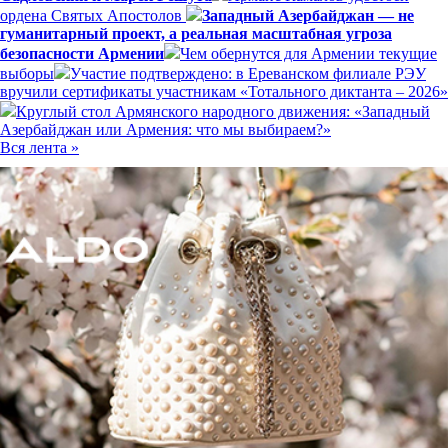
ордена Святых Апостолов
Западный Азербайджан — не
гуманитарный проект, а реальная масштабная угроза
безопасности Армении
Чем обернутся для Армении текущие
выборы
Участие подтверждено: в Ереванском филиале РЭУ
вручили сертификаты участникам «Тотального диктанта – 2026»
Круглый стол Армянского народного движения: «Западный
Азербайджан или Армения: что мы выбираем?»
Вся лента »