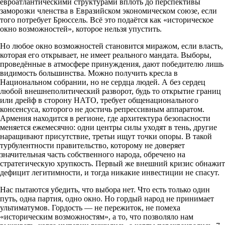
евроатлантическими структурами вплоть до перспективы
заморозки членства в Евразийском экономическом союзе, если
того потребует Брюссель. Всё это подаётся как «историческое
окно возможностей», которое нельзя упустить.
Но любое окно возможностей становится миражом, если власть,
которая его открывает, не имеет реального мандата. Выборы,
проведённые в атмосфере принуждения, дают победителю лишь
видимость большинства. Можно получить кресла в
Национальном собрании, но не сердца людей. А без сердец
любой внешнеполитический разворот, будь то открытие границ
или дрейф в сторону НАТО, требует общенационального
консенсуса, которого не достичь репрессивным аппаратом.
Армения находится в регионе, где архитектура безопасности
меняется ежемесячно: одни центры силы уходят в тень, другие
наращивают присутствие, третьи ищут точки опоры. В такой
турбулентности правительство, которому не доверяет
значительная часть собственного народа, обречено на
стратегическую хрупкость. Первый же внешний кризис обнажит
дефицит легитимности, и тогда никакие инвестиции не спасут.
Нас пытаются убедить, что выбора нет. Что есть только один
путь, одна партия, одно окно. Но гордый народ не принимает
ультиматумов. Гордость — не пережиток, не помеха
«историческим возможностям», а то, что позволяло нам