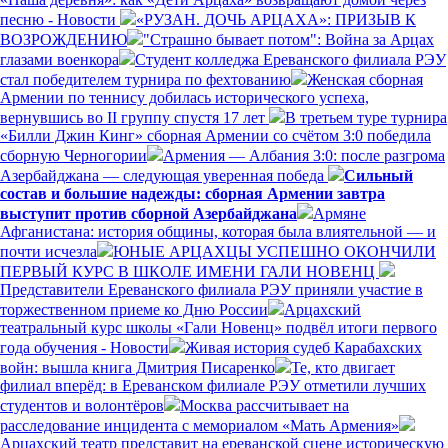
песню - Новости
«РУЗАН. ДОЧЬ АРЦАХА»: ПРИЗЫВ К
ВОЗРОЖДЕНИЮ
"Страшно бывает потом": Война за Арцах
глазами военкора
Студент колледжа Ереванского филиала РЭУ
стал победителем турнира по фехтованию
Женская сборная
Армении по теннису добилась исторического успеха,
вернувшись во II группу спустя 17 лет
В третьем туре турнира
«Билли Джин Кинг» сборная Армении со счётом 3:0 победила
сборную Черногории
Армения — Албания 3:0: после разгрома
Азербайджана — следующая уверенная победа
Сильный
состав и большие надежды: сборная Армении завтра
выступит против сборной Азербайджана
Армяне
Афганистана: история общины, которая была влиятельной — и
почти исчезла
ЮНЫЕ АРЦАХЦЫ УСПЕШНО ОКОНЧИЛИ
ПЕРВЫЙ КУРС В ШКОЛЕ ИМЕНИ ГАЛИ НОВЕНЦ
Представители Ереванского филиала РЭУ приняли участие в
торжественном приеме ко Дню России
Арцахский
театральный курс школы «Гали Новенц» подвёл итоги первого
года обучения - Новости
Живая история судеб Карабахских
войн: вышла книга Дмитрия Писаренко
Те, кто двигает
филиал вперёд: в Ереванском филиале РЭУ отметили лучших
студентов и волонтёров
Москва рассчитывает на
расследование инцидента с мемориалом «Мать Армения»
Арцахский театр представит на ереванской сцене историческую