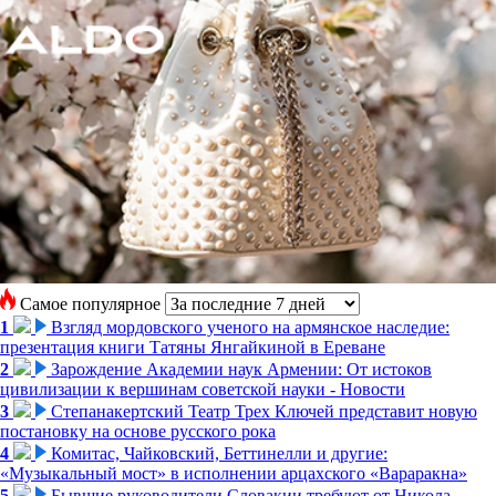
Самое популярное
1
Взгляд мордовского ученого на армянское наследие:
презентация книги Татяны Янгайкиной в Ереване
2
Зарождение Академии наук Армении: От истоков
цивилизации к вершинам советской науки - Новости
3
Степанакертский Театр Трех Ключей представит новую
постановку на основе русского рока
4
Комитас, Чайковский, Беттинелли и другие:
«Музыкальный мост» в исполнении арцахского «Вараракна»
5
Бывшие руководители Словакии требуют от Никола