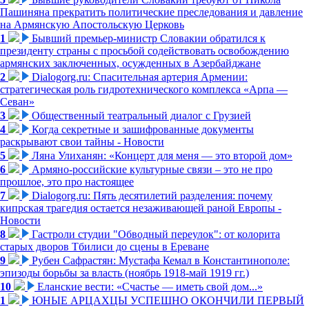
Пашиняна прекратить политические преследования и давление
на Армянскую Апостольскую Церковь
1
Бывший премьер-министр Словакии обратился к
президенту страны с просьбой содействовать освобождению
армянских заключенных, осужденных в Азербайджане
2
Dialogorg.ru: Спасительная артерия Армении:
стратегическая роль гидротехнического комплекса «Арпа —
Севан»
3
Общественный театральный диалог с Грузией
4
Когда секретные и зашифрованные документы
раскрывают свои тайны - Новости
5
Ляна Улиханян: «Концерт для меня — это второй дом»
6
Армяно-российские культурные связи – это не про
прошлое, это про настоящее
7
Dialogorg.ru: Пять десятилетий разделения: почему
кипрская трагедия остается незаживающей раной Европы -
Новости
8
Гастроли студии "Обводный переулок": от колорита
старых дворов Тбилиси до сцены в Ереване
9
Рубен Сафрастян: Мустафа Кемал в Константинополе:
эпизоды борьбы за власть (ноябрь 1918-май 1919 гг.)
10
Еланские вести: «Счастье — иметь свой дом...»
1
ЮНЫЕ АРЦАХЦЫ УСПЕШНО ОКОНЧИЛИ ПЕРВЫЙ