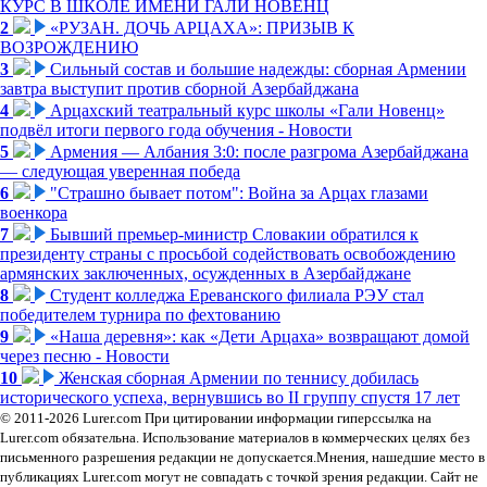
КУРС В ШКОЛЕ ИМЕНИ ГАЛИ НОВЕНЦ
2
«РУЗАН. ДОЧЬ АРЦАХА»: ПРИЗЫВ К
ВОЗРОЖДЕНИЮ
3
Сильный состав и большие надежды: сборная Армении
завтра выступит против сборной Азербайджана
4
Арцахский театральный курс школы «Гали Новенц»
подвёл итоги первого года обучения - Новости
5
Армения — Албания 3:0: после разгрома Азербайджана
— следующая уверенная победа
6
"Страшно бывает потом": Война за Арцах глазами
военкора
7
Бывший премьер-министр Словакии обратился к
президенту страны с просьбой содействовать освобождению
армянских заключенных, осужденных в Азербайджане
8
Студент колледжа Ереванского филиала РЭУ стал
победителем турнира по фехтованию
9
«Наша деревня»: как «Дети Арцаха» возвращают домой
через песню - Новости
10
Женская сборная Армении по теннису добилась
исторического успеха, вернувшись во II группу спустя 17 лет
© 2011-2026 Lurer.com При цитировании информации гиперссылка на
Lurer.com обязательна. Использование материалов в коммерческих целях без
письменного разрешения редакции не допускается.Мнения, нашедшие место в
публикациях Lurer.com могут не совпадать с точкой зрения редакции. Сайт не