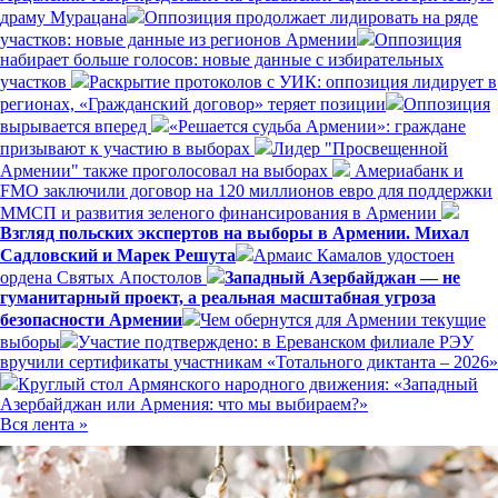
драму Мурацана
Оппозиция продолжает лидировать на ряде
участков: новые данные из регионов Армении
Оппозиция
набирает больше голосов: новые данные с избирательных
участков
Раскрытие протоколов с УИК: оппозиция лидирует в
регионах, «Гражданский договор» теряет позиции
Оппозиция
вырывается вперед
«Решается судьба Армении»: граждане
призывают к участию в выборах
Лидер "Просвещенной
Армении" также проголосовал на выборах
Америабанк и
FMO заключили договор на 120 миллионов евро для поддержки
ММСП и развития зеленого финансирования в Армении
Взгляд польских экспертов на выборы в Армении. Михал
Садловский и Марек Решута
Армаис Камалов удостоен
ордена Святых Апостолов
Западный Азербайджан — не
гуманитарный проект, а реальная масштабная угроза
безопасности Армении
Чем обернутся для Армении текущие
выборы
Участие подтверждено: в Ереванском филиале РЭУ
вручили сертификаты участникам «Тотального диктанта – 2026»
Круглый стол Армянского народного движения: «Западный
Азербайджан или Армения: что мы выбираем?»
Вся лента »