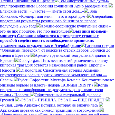
Татяны Янгайкиной в Ереване
Том «Фортепианные дуэты»
стал продолжением Собрания сочинений Арно Бабаджаняна
Еланские вести: «Счастье — иметь свой дом...»
Ляна
Улиханян: «Концерт для меня — это второй дом»
Америабанк
представил результаты розничного банкинга за первое
полугодие 2026 года
Армяно-российские культурные связи –
это не про прошлое, это про настоящее
Бывший премьер-
министр Словакии обратился к президенту страны с
просьбой содействовать освобождению армянских
заключенных, осужденных в Азербайджане
Гастроли студии
"Обводный переулок": от колорита старых дворов Тбилиси до
сцены в Ереване
Армяно-грузинский театральный диалог в
Ереване
Dialogorg.ru: Пять десятилетий разделения: почему
кипрская трагедия остается незаживающей раной Европы -
Новости
Dialogorg.ru: Спасительная артерия Армении:
стратегическая роль гидротехнического комплекса «Арпа —
Севан»
Рубен Сафрастян: Мустафа Кемал в Константинополе:
эпизоды борьбы за власть (ноябрь 1918-май 1919 гг.)
Когда
секретные и зашифрованные документы раскрывают свои
тайны - Новости
Общественный театральный диалог с
Грузией
«РУЗАН» ПРИШЛА. РУЗАН — ЕЩЕ ПРИДЕТ!
«Рузан. Дочь Арцаха»: история, которая не закончилась
Арцахская деревня как символ традиций и возрождения
«Наша деревня»: как «Дети Арцаха» возвращают домой через