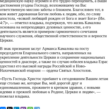
медицинскую науку огромен и его трудно переоценить, а Ваши
достижения угодны Господу, возложившему на Вас
ответственную миссию заботы о ближнем. Благословен тот, в
ком живет дарованная Богом любовь к людям, ибо, по слову
апостола, «всякий любящий рожден от Бога и знает Бога» (Ин.
4:7)», — отметил владыка, подчеркнув, что жизнь Камалова
основана на непреходящих духовных ценностях, а его
деятельность является примером гармоничного сочетания
научного служения, общественной ответственности и верности
Церкви.
В знак признания заслуг Армаиса Камалова на посту
председателя Епархиального совета, направленных на
укрепление деятельности Церкви и сохранение национальных
ценностей в диаспоре, а также по случаю юбилея владыка Езрас
удостоил его высокой награды Российской и Ново-
Нахичеванской епархии — ордена Святых Апостолов.
«Пусть Господь Христос прибавит к сегодняшним Вашим летам
еще столько же, которые Вы, мой дорогой друг и
единомышленник, проживете в крепком здравии, с новыми
идеями и прежней любовью к Родине, Церкви и людям», —
пожелал владыка.