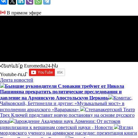
В прямом эфире
Հետևե՛ք Euromedia24-ին
Youtube-ում`
Лента новостей
Бывшие руководители Словакии требуют от Никола
Пашиняна прекратить политические преследования и
давление на Армянскую Апостольскую Церковь
Комитас,
Чайковский, Беттинелли и другие: «Музыкальный мост» в
исполнении арцахского «Вараракна»
Степанакертский Театр
Трех Ключей представит новую постановку на основе русского
рока
Зарождение Академии наук Армении: От истоков
цивилизации к вершинам советской науки - Новости
Взгляд
мордовского ученого на армянское наследие: презентация книги