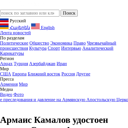
Русский
Հայերեն
English
Лента новостей
По разделам
Политические
Общество
Экономика
Право
Чрезвычайный
происшествия
Культура
Спорт
Интервью
Аналитический
Карикатуры
Регион
Арцах
Турция
Азербайджан
Иран
Мир
США
Европа
Ближний восток
Россия
Другие
Пресса
Армения
Мир
Медиа
Видео
Фото
еследования и давление на Армянскую Апостольскую Церковь
2
Армаис Камалов удостоен