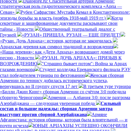
Новости
Dialogorg.ru: Спасительная артерия Армении:
стратегическая роль гидротехнического комплекса «Арпа —
Севан»
Рубен Сафрастян: Мустафа Кемал в Константинополе:
эпизоды борьбы за власть (ноябрь 1918-май 1919 гг.)
Когда
секретные и зашифрованные документы раскрывают свои
тайны - Новости
Общественный театральный диалог с
Грузией
«РУЗАН» ПРИШЛА. РУЗАН — ЕЩЕ ПРИДЕТ!
«Рузан. Дочь Арцаха»: история, которая не закончилась
Арцахская деревня как символ традиций и возрождения
«Наша деревня»: как «Дети Арцаха» возвращают домой через
песню - Новости
«РУЗАН. ДОЧЬ АРЦАХА»: ПРИЗЫВ К
ВОЗРОЖДЕНИЮ
"Страшно бывает потом": Война за Арцах
глазами военкора
Студент колледжа Ереванского филиала РЭУ
стал победителем турнира по фехтованию
Женская сборная
Армении по теннису добилась исторического успеха,
вернувшись во II группу спустя 17 лет
В третьем туре турнира
«Билли Джин Кинг» сборная Армении со счётом 3:0 победила
сборную Черногории
Армения — Албания 3:0: после разгрома
Азербайджана — следующая уверенная победа
Сильный
состав и большие надежды: сборная Армении завтра
выступит против сборной Азербайджана
Армяне
Афганистана: история общины, которая была влиятельной — и
почти исчезла
ЮНЫЕ АРЦАХЦЫ УСПЕШНО ОКОНЧИЛИ