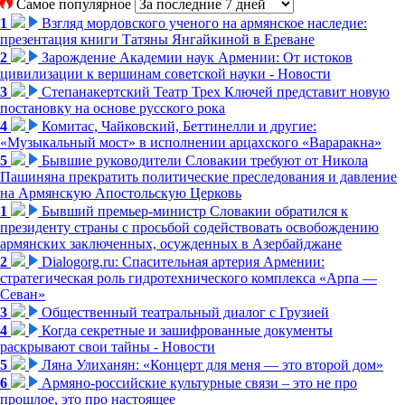
Самое популярное
1
Взгляд мордовского ученого на армянское наследие:
презентация книги Татяны Янгайкиной в Ереване
2
Зарождение Академии наук Армении: От истоков
цивилизации к вершинам советской науки - Новости
3
Степанакертский Театр Трех Ключей представит новую
постановку на основе русского рока
4
Комитас, Чайковский, Беттинелли и другие:
«Музыкальный мост» в исполнении арцахского «Вараракна»
5
Бывшие руководители Словакии требуют от Никола
Пашиняна прекратить политические преследования и давление
на Армянскую Апостольскую Церковь
1
Бывший премьер-министр Словакии обратился к
президенту страны с просьбой содействовать освобождению
армянских заключенных, осужденных в Азербайджане
2
Dialogorg.ru: Спасительная артерия Армении:
стратегическая роль гидротехнического комплекса «Арпа —
Севан»
3
Общественный театральный диалог с Грузией
4
Когда секретные и зашифрованные документы
раскрывают свои тайны - Новости
5
Ляна Улиханян: «Концерт для меня — это второй дом»
6
Армяно-российские культурные связи – это не про
прошлое, это про настоящее