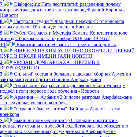
7
Dialogorg.ru: Пять десятилетий разделения: почему
кипрская трагедия остается незаживающей раной Европы -
Новости
8
Гастроли студии "Обводный переулок": от колорита
старых дворов Тбилиси до сцены в Ереване
9
Рубен Сафрастян: Мустафа Кемал в Константинополе:
эпизоды борьбы за власть (ноябрь 1918-май 1919 гг.)
10
Еланские вести: «Счастье — иметь свой дом...»
1
ЮНЫЕ АРЦАХЦЫ УСПЕШНО ОКОНЧИЛИ ПЕРВЫЙ
КУРС В ШКОЛЕ ИМЕНИ ГАЛИ НОВЕНЦ
2
«РУЗАН. ДОЧЬ АРЦАХА»: ПРИЗЫВ К
ВОЗРОЖДЕНИЮ
3
Сильный состав и большие надежды: сборная Армении
завтра выступит против сборной Азербайджана
4
Арцахский театральный курс школы «Гали Новенц»
подвёл итоги первого года обучения - Новости
5
Армения — Албания 3:0: после разгрома Азербайджана
— следующая уверенная победа
6
"Страшно бывает потом": Война за Арцах глазами
военкора
7
Бывший премьер-министр Словакии обратился к
президенту страны с просьбой содействовать освобождению
армянских заключенных, осужденных в Азербайджане