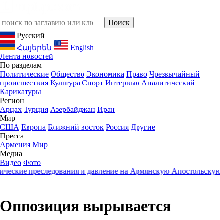
Русский
Հայերեն
English
Лента новостей
По разделам
Политические
Общество
Экономика
Право
Чрезвычайный
происшествия
Культура
Спорт
Интервью
Аналитический
Карикатуры
Регион
Арцах
Турция
Азербайджан
Иран
Мир
США
Европа
Ближний восток
Россия
Другие
Пресса
Армения
Мир
Медиа
Видео
Фото
ские преследования и давление на Армянскую Апостольскую Це
Оппозиция вырывается