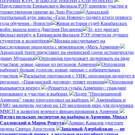
ПЕРВЫЙ КУРС В ШКОЛЕ ИМЕНИ ГАЛИ НОВЕНЦ
Представители Ереванского филиала РЭУ приняли участие в
торжественном приеме ко Дню России
Арцахский
театральный курс школы «Гали Новенц» подвёл итоги первого
года обучения - Новости
Живая история судеб Карабахских
войн: вышла книга Дмитрия Писаренко
Те, кто двигает
филиал вперёд: в Ереванском филиале РЭУ отметили лучших
студентов и волонтёров
Москва рассчитывает на
расследование инцидента с мемориалом «Мать Армения»
Арцахский театр представит на ереванской сцене историческую
драму Мурацана
Оппозиция продолжает лидировать на ряде
участков: новые данные из регионов Армении
Оппозиция
набирает больше голосов: новые данные с избирательных
участков
Раскрытие протоколов с УИК: оппозиция лидирует в
регионах, «Гражданский договор» теряет позиции
Оппозиция
вырывается вперед
«Решается судьба Армении»: граждане
призывают к участию в выборах
Лидер "Просвещенной
Армении" также проголосовал на выборах
Америабанк и
FMO заключили договор на 120 миллионов евро для поддержки
ММСП и развития зеленого финансирования в Армении
Взгляд польских экспертов на выборы в Армении. Михал
Садловский и Марек Решута
Армаис Камалов удостоен
ордена Святых Апостолов
Западный Азербайджан — не
гуманитарный проект, а реальная масштабная угроза