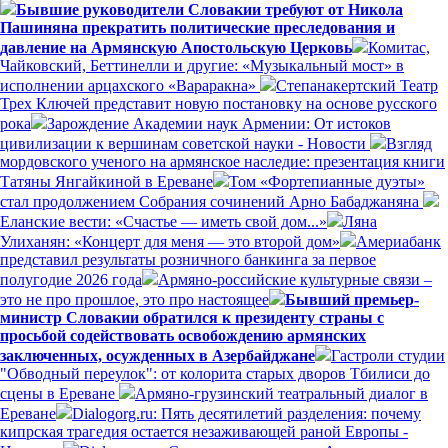
Бывшие руководители Словакии требуют от Никола
Пашиняна прекратить политические преследования и
давление на Армянскую Апостольскую Церковь
Комитас,
Чайковский, Беттинелли и другие: «Музыкальный мост» в
исполнении арцахского «Вараракна»
Степанакертский Театр
Трех Ключей представит новую постановку на основе русского
рока
Зарождение Академии наук Армении: От истоков
цивилизации к вершинам советской науки - Новости
Взгляд
мордовского ученого на армянское наследие: презентация книги
Татяны Янгайкиной в Ереване
Том «Фортепианные дуэты»
стал продолжением Собрания сочинений Арно Бабаджаняна
Еланские вести: «Счастье — иметь свой дом...»
Ляна
Улиханян: «Концерт для меня — это второй дом»
Америабанк
представил результаты розничного банкинга за первое
полугодие 2026 года
Армяно-российские культурные связи –
это не про прошлое, это про настоящее
Бывший премьер-
министр Словакии обратился к президенту страны с
просьбой содействовать освобождению армянских
заключенных, осужденных в Азербайджане
Гастроли студии
"Обводный переулок": от колорита старых дворов Тбилиси до
сцены в Ереване
Армяно-грузинский театральный диалог в
Ереване
Dialogorg.ru: Пять десятилетий разделения: почему
кипрская трагедия остается незаживающей раной Европы -