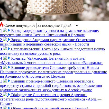
Самое популярное
1
Взгляд мордовского ученого на армянское наследие:
презентация книги Татяны Янгайкиной в Ереване
2
Зарождение Академии наук Армении: От истоков
цивилизации к вершинам советской науки - Новости
3
Степанакертский Театр Трех Ключей представит новую
постановку на основе русского рока
4
Комитас, Чайковский, Беттинелли и другие:
«Музыкальный мост» в исполнении арцахского «Вараракна»
5
Бывшие руководители Словакии требуют от Никола
Пашиняна прекратить политические преследования и давление
на Армянскую Апостольскую Церковь
1
Бывший премьер-министр Словакии обратился к
президенту страны с просьбой содействовать освобождению
армянских заключенных, осужденных в Азербайджане
2
Dialogorg.ru: Спасительная артерия Армении:
стратегическая роль гидротехнического комплекса «Арпа —
Севан»
3
Общественный театральный диалог с Грузией