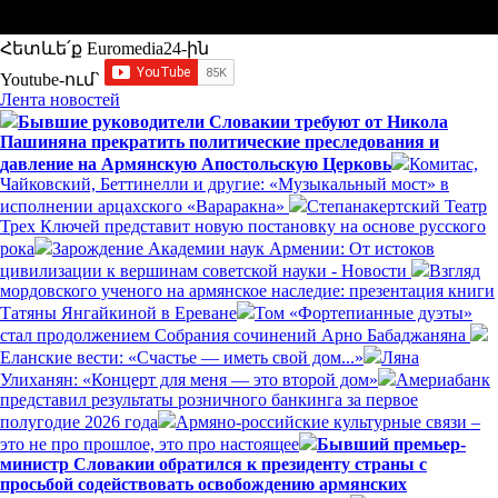
Հետևե՛ք Euromedia24-ին
Youtube-ում`
Лента новостей
Бывшие руководители Словакии требуют от Никола
Пашиняна прекратить политические преследования и
давление на Армянскую Апостольскую Церковь
Комитас,
Чайковский, Беттинелли и другие: «Музыкальный мост» в
исполнении арцахского «Вараракна»
Степанакертский Театр
Трех Ключей представит новую постановку на основе русского
рока
Зарождение Академии наук Армении: От истоков
цивилизации к вершинам советской науки - Новости
Взгляд
мордовского ученого на армянское наследие: презентация книги
Татяны Янгайкиной в Ереване
Том «Фортепианные дуэты»
стал продолжением Собрания сочинений Арно Бабаджаняна
Еланские вести: «Счастье — иметь свой дом...»
Ляна
Улиханян: «Концерт для меня — это второй дом»
Америабанк
представил результаты розничного банкинга за первое
полугодие 2026 года
Армяно-российские культурные связи –
это не про прошлое, это про настоящее
Бывший премьер-
министр Словакии обратился к президенту страны с
просьбой содействовать освобождению армянских