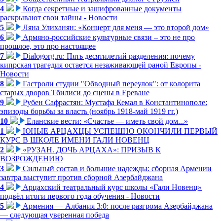
4
Когда секретные и зашифрованные документы
раскрывают свои тайны - Новости
5
Ляна Улиханян: «Концерт для меня — это второй дом»
6
Армяно-российские культурные связи – это не про
прошлое, это про настоящее
7
Dialogorg.ru: Пять десятилетий разделения: почему
кипрская трагедия остается незаживающей раной Европы -
Новости
8
Гастроли студии "Обводный переулок": от колорита
старых дворов Тбилиси до сцены в Ереване
9
Рубен Сафрастян: Мустафа Кемал в Константинополе:
эпизоды борьбы за власть (ноябрь 1918-май 1919 гг.)
10
Еланские вести: «Счастье — иметь свой дом...»
1
ЮНЫЕ АРЦАХЦЫ УСПЕШНО ОКОНЧИЛИ ПЕРВЫЙ
КУРС В ШКОЛЕ ИМЕНИ ГАЛИ НОВЕНЦ
2
«РУЗАН. ДОЧЬ АРЦАХА»: ПРИЗЫВ К
ВОЗРОЖДЕНИЮ
3
Сильный состав и большие надежды: сборная Армении
завтра выступит против сборной Азербайджана
4
Арцахский театральный курс школы «Гали Новенц»
подвёл итоги первого года обучения - Новости
5
Армения — Албания 3:0: после разгрома Азербайджана
— следующая уверенная победа