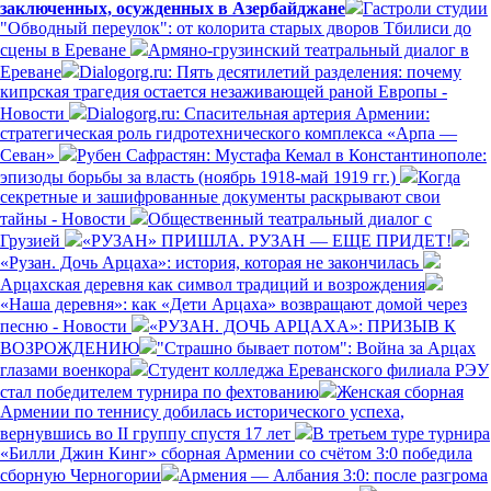
заключенных, осужденных в Азербайджане
Гастроли студии
"Обводный переулок": от колорита старых дворов Тбилиси до
сцены в Ереване
Армяно-грузинский театральный диалог в
Ереване
Dialogorg.ru: Пять десятилетий разделения: почему
кипрская трагедия остается незаживающей раной Европы -
Новости
Dialogorg.ru: Спасительная артерия Армении:
стратегическая роль гидротехнического комплекса «Арпа —
Севан»
Рубен Сафрастян: Мустафа Кемал в Константинополе:
эпизоды борьбы за власть (ноябрь 1918-май 1919 гг.)
Когда
секретные и зашифрованные документы раскрывают свои
тайны - Новости
Общественный театральный диалог с
Грузией
«РУЗАН» ПРИШЛА. РУЗАН — ЕЩЕ ПРИДЕТ!
«Рузан. Дочь Арцаха»: история, которая не закончилась
Арцахская деревня как символ традиций и возрождения
«Наша деревня»: как «Дети Арцаха» возвращают домой через
песню - Новости
«РУЗАН. ДОЧЬ АРЦАХА»: ПРИЗЫВ К
ВОЗРОЖДЕНИЮ
"Страшно бывает потом": Война за Арцах
глазами военкора
Студент колледжа Ереванского филиала РЭУ
стал победителем турнира по фехтованию
Женская сборная
Армении по теннису добилась исторического успеха,
вернувшись во II группу спустя 17 лет
В третьем туре турнира
«Билли Джин Кинг» сборная Армении со счётом 3:0 победила
сборную Черногории
Армения — Албания 3:0: после разгрома