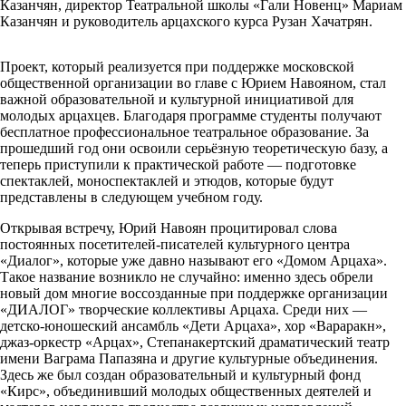
Казанчян, директор Театральной школы «Гали Новенц» Мариам
Казанчян и руководитель арцахского курса Рузан Хачатрян.
Проект, который реализуется при поддержке московской
общественной организации во главе с Юрием Навояном, стал
важной образовательной и культурной инициативой для
молодых арцахцев. Благодаря программе студенты получают
бесплатное профессиональное театральное образование. За
прошедший год они освоили серьёзную теоретическую базу, а
теперь приступили к практической работе — подготовке
спектаклей, моноспектаклей и этюдов, которые будут
представлены в следующем учебном году.
Открывая встречу, Юрий Навоян процитировал слова
постоянных посетителей-писателей культурного центра
«Диалог», которые уже давно называют его «Домом Арцаха».
Такое название возникло не случайно: именно здесь обрели
новый дом многие воссозданные при поддержке организации
«ДИАЛОГ» творческие коллективы Арцаха. Среди них —
детско-юношеский ансамбль «Дети Арцаха», хор «Вараракн»,
джаз-оркестр «Арцах», Степанакертский драматический театр
имени Ваграма Папазяна и другие культурные объединения.
Здесь же был создан образовательный и культурный фонд
«Кирс», объединивший молодых общественных деятелей и