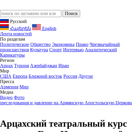
Русский
Հայերեն
English
Лента новостей
По разделам
Политические
Общество
Экономика
Право
Чрезвычайный
происшествия
Культура
Спорт
Интервью
Аналитический
Карикатуры
Регион
Арцах
Турция
Азербайджан
Иран
Мир
США
Европа
Ближний восток
Россия
Другие
Пресса
Армения
Мир
Медиа
Видео
Фото
едования и давление на Армянскую Апостольскую Церковь
23:0
Арцахский театральный курс