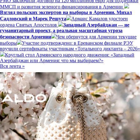
FMO заключили договор на 120 миллионов евро для поддержки
ММСП и развития зеленого финансирования в Армении
Взгляд польских экспертов на выборы в Армении. Михал
Садловский и Марек Решута
Армаис Камалов удостоен
ордена Святых Апостолов
Западный Азербайджан — не
гуманитарный проект, а реальная масштабная угроза
безопасности Армении
Чем обернутся для Армении текущие
выборы
Участие подтверждено: в Ереванском филиале РЭУ
вручили сертификаты участникам «Тотального диктанта – 2026»
Круглый стол Армянского народного движения: «Западный
Азербайджан или Армения: что мы выбираем?»
Вся лента »