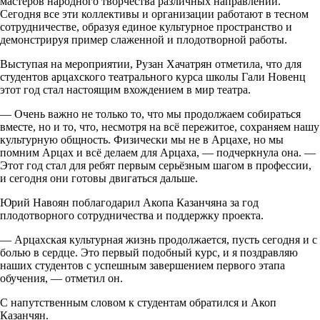
мастеров народного творчества различных направлений.
Сегодня все эти коллективы и организации работают в тесном
сотрудничестве, образуя единое культурное пространство и
демонстрируя пример слаженной и плодотворной работы.
Выступая на мероприятии, Рузан Хачатрян отметила, что для
студентов арцахского театрального курса школы Гали Новенц
этот год стал настоящим вхождением в мир театра.
— Очень важно не только то, что мы продолжаем собираться
вместе, но и то, что, несмотря на всё пережитое, сохраняем нашу
культурную общность. Физически мы не в Арцахе, но мы
помним Арцах и всё делаем для Арцаха, — подчеркнула она. —
Этот год стал для ребят первым серьёзным шагом в профессии,
и сегодня они готовы двигаться дальше.
Юрий Навоян поблагодарил Акопа Казанчяна за год
плодотворного сотрудничества и поддержку проекта.
— Арцахская культурная жизнь продолжается, пусть сегодня и с
болью в сердце. Это первый подобный курс, и я поздравляю
наших студентов с успешным завершением первого этапа
обучения, — отметил он.
С напутственным словом к студентам обратился и Акоп
Казанчян.