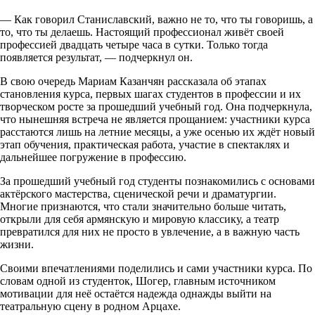
— Как говорил Станиславский, важно не то, что ты говоришь, а
то, что ты делаешь. Настоящий профессионал живёт своей
профессией двадцать четыре часа в сутки. Только тогда
появляется результат, — подчеркнул он.
В свою очередь Мариам Казанчян рассказала об этапах
становления курса, первых шагах студентов в профессии и их
творческом росте за прошедший учебный год. Она подчеркнула,
что нынешняя встреча не является прощанием: участники курса
расстаются лишь на летние месяцы, а уже осенью их ждёт новый
этап обучения, практическая работа, участие в спектаклях и
дальнейшее погружение в профессию.
За прошедший учебный год студенты познакомились с основами
актёрского мастерства, сценической речи и драматургии.
Многие признаются, что стали значительно больше читать,
открыли для себя армянскую и мировую классику, а театр
превратился для них не просто в увлечение, а в важную часть
жизни.
Своими впечатлениями поделились и сами участники курса. По
словам одной из студенток, Шогер, главным источником
мотивации для неё остаётся надежда однажды выйти на
театральную сцену в родном Арцахе.