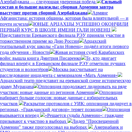
Азербайджана — следующая уверенная победа
Сильный
состав и большие надежды: сборная Армении завтра
выступит против сборной Азербайджана
Армяне
Афганистана: история общины, которая была влиятельной — и
почти исчезла
ЮНЫЕ АРЦАХЦЫ УСПЕШНО ОКОНЧИЛИ
ПЕРВЫЙ КУРС В ШКОЛЕ ИМЕНИ ГАЛИ НОВЕНЦ
Представители Ереванского филиала РЭУ приняли участие в
торжественном приеме ко Дню России
Арцахский
театральный курс школы «Гали Новенц» подвёл итоги первого
года обучения - Новости
Живая история судеб Карабахских
войн: вышла книга Дмитрия Писаренко
Те, кто двигает
филиал вперёд: в Ереванском филиале РЭУ отметили лучших
студентов и волонтёров
Москва рассчитывает на
расследование инцидента с мемориалом «Мать Армения»
Арцахский театр представит на ереванской сцене историческую
драму Мурацана
Оппозиция продолжает лидировать на ряде
участков: новые данные из регионов Армении
Оппозиция
набирает больше голосов: новые данные с избирательных
участков
Раскрытие протоколов с УИК: оппозиция лидирует в
регионах, «Гражданский договор» теряет позиции
Оппозиция
вырывается вперед
«Решается судьба Армении»: граждане
призывают к участию в выборах
Лидер "Просвещенной
Армении" также проголосовал на выборах
Америабанк и