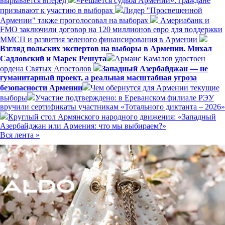
вырывается вперед
«Решается судьба Армении»: граждане
призывают к участию в выборах
Лидер "Просвещенной
Армении" также проголосовал на выборах
Америабанк и
FMO заключили договор на 120 миллионов евро для поддержки
ММСП и развития зеленого финансирования в Армении
Взгляд польских экспертов на выборы в Армении. Михал
Садловский и Марек Решута
Армаис Камалов удостоен
ордена Святых Апостолов
Западный Азербайджан — не
гуманитарный проект, а реальная масштабная угроза
безопасности Армении
Чем обернутся для Армении текущие
выборы
Участие подтверждено: в Ереванском филиале РЭУ
вручили сертификаты участникам «Тотального диктанта – 2026»
Круглый стол Армянского народного движения: «Западный
Азербайджан или Армения: что мы выбираем?»
Вся лента »