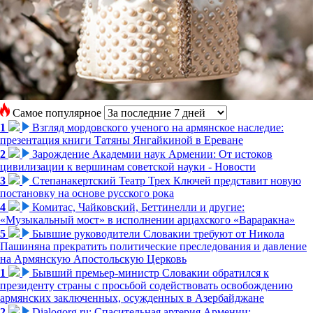
Самое популярное
1
Взгляд мордовского ученого на армянское наследие:
презентация книги Татяны Янгайкиной в Ереване
2
Зарождение Академии наук Армении: От истоков
цивилизации к вершинам советской науки - Новости
3
Степанакертский Театр Трех Ключей представит новую
постановку на основе русского рока
4
Комитас, Чайковский, Беттинелли и другие:
«Музыкальный мост» в исполнении арцахского «Вараракна»
5
Бывшие руководители Словакии требуют от Никола
Пашиняна прекратить политические преследования и давление
на Армянскую Апостольскую Церковь
1
Бывший премьер-министр Словакии обратился к
президенту страны с просьбой содействовать освобождению
армянских заключенных, осужденных в Азербайджане
2
Dialogorg.ru: Спасительная артерия Армении: