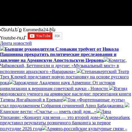
Հետևե՛ք Euromedia24-ին
Youtube-ում`
Лента новостей
Бывшие руководители Словакии требуют от Никола
Пашиняна прекратить политические преследования и
давление на Армянскую Апостольскую Церковь
Комитас,
Чайковский, Беттинелли и другие: «Музыкальный мост» в
исполнении арцахского «Вараракна»
Степанакертский Театр
Трех Ключей представит новую постановку на основе русского
рока
Зарождение Академии наук Армении: От истоков
цивилизации к вершинам советской науки - Новости
Взгляд
мордовского ученого на армянское наследие: презентация книги
Татяны Янгайкиной в Ереване
Том «Фортепианные дуэты»
стал продолжением Собрания сочинений Арно Бабаджаняна
Еланские вести: «Счастье — иметь свой дом...»
Ляна
Улиханян: «Концерт для меня — это второй дом»
Америабанк
представил результаты розничного банкинга за первое
полугодие 2026 года
Армяно-российские культурные связи –