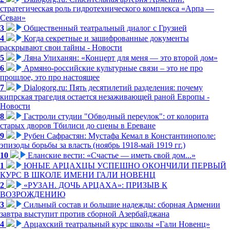
стратегическая роль гидротехнического комплекса «Арпа —
Севан»
3
Общественный театральный диалог с Грузией
4
Когда секретные и зашифрованные документы
раскрывают свои тайны - Новости
5
Ляна Улиханян: «Концерт для меня — это второй дом»
6
Армяно-российские культурные связи – это не про
прошлое, это про настоящее
7
Dialogorg.ru: Пять десятилетий разделения: почему
кипрская трагедия остается незаживающей раной Европы -
Новости
8
Гастроли студии "Обводный переулок": от колорита
старых дворов Тбилиси до сцены в Ереване
9
Рубен Сафрастян: Мустафа Кемал в Константинополе:
эпизоды борьбы за власть (ноябрь 1918-май 1919 гг.)
10
Еланские вести: «Счастье — иметь свой дом...»
1
ЮНЫЕ АРЦАХЦЫ УСПЕШНО ОКОНЧИЛИ ПЕРВЫЙ
КУРС В ШКОЛЕ ИМЕНИ ГАЛИ НОВЕНЦ
2
«РУЗАН. ДОЧЬ АРЦАХА»: ПРИЗЫВ К
ВОЗРОЖДЕНИЮ
3
Сильный состав и большие надежды: сборная Армении
завтра выступит против сборной Азербайджана
4
Арцахский театральный курс школы «Гали Новенц»