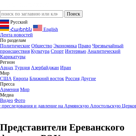
Русский
Հայերեն
English
Лента новостей
По разделам
Политические
Общество
Экономика
Право
Чрезвычайный
происшествия
Культура
Спорт
Интервью
Аналитический
Карикатуры
Регион
Арцах
Турция
Азербайджан
Иран
Мир
США
Европа
Ближний восток
Россия
Другие
Пресса
Армения
Мир
Медиа
Видео
Фото
ледования и давление на Армянскую Апостольскую Церковь
23:
Представители Ереванского