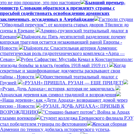
это не про прошлое, это про настоящее
Бывший премьер-
министр Словакии обратился к президенту страны с
просьбой содействовать освобождению армянских
заключенных, осужденных в Азербайджане
Гастроли студии
"Обводный переулок": от колорита старых дворов Тбилиси до
сцены в Ереване
Армяно-грузинский театральный диалог в
Ереване
Dialogorg.ru: Пять десятилетий разделения: почему
кипрская трагедия остается незаживающей раной Европы -
Новости
Dialogorg.ru: Спасительная артерия Армении:
стратегическая роль гидротехнического комплекса «Арпа —
Севан»
Рубен Сафрастян: Мустафа Кемал в Константинополе:
эпизоды борьбы за власть (ноябрь 1918-май 1919 гг.)
Когда
секретные и зашифрованные документы раскрывают свои
тайны - Новости
Общественный театральный диалог с
Грузией
«РУЗАН» ПРИШЛА. РУЗАН — ЕЩЕ ПРИДЕТ!
«Рузан. Дочь Арцаха»: история, которая не закончилась
Арцахская деревня как символ традиций и возрождения
«Наша деревня»: как «Дети Арцаха» возвращают домой через
песню - Новости
«РУЗАН. ДОЧЬ АРЦАХА»: ПРИЗЫВ К
ВОЗРОЖДЕНИЮ
"Страшно бывает потом": Война за Арцах
глазами военкора
Студент колледжа Ереванского филиала РЭУ
стал победителем турнира по фехтованию
Женская сборная
Армении по теннису добилась исторического успеха,