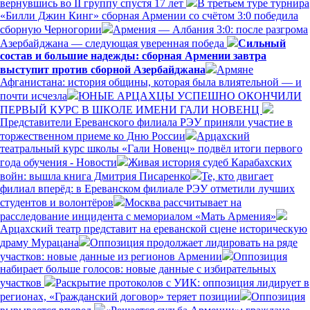
вернувшись во II группу спустя 17 лет
В третьем туре турнира
«Билли Джин Кинг» сборная Армении со счётом 3:0 победила
сборную Черногории
Армения — Албания 3:0: после разгрома
Азербайджана — следующая уверенная победа
Сильный
состав и большие надежды: сборная Армении завтра
выступит против сборной Азербайджана
Армяне
Афганистана: история общины, которая была влиятельной — и
почти исчезла
ЮНЫЕ АРЦАХЦЫ УСПЕШНО ОКОНЧИЛИ
ПЕРВЫЙ КУРС В ШКОЛЕ ИМЕНИ ГАЛИ НОВЕНЦ
Представители Ереванского филиала РЭУ приняли участие в
торжественном приеме ко Дню России
Арцахский
театральный курс школы «Гали Новенц» подвёл итоги первого
года обучения - Новости
Живая история судеб Карабахских
войн: вышла книга Дмитрия Писаренко
Те, кто двигает
филиал вперёд: в Ереванском филиале РЭУ отметили лучших
студентов и волонтёров
Москва рассчитывает на
расследование инцидента с мемориалом «Мать Армения»
Арцахский театр представит на ереванской сцене историческую
драму Мурацана
Оппозиция продолжает лидировать на ряде
участков: новые данные из регионов Армении
Оппозиция
набирает больше голосов: новые данные с избирательных
участков
Раскрытие протоколов с УИК: оппозиция лидирует в
регионах, «Гражданский договор» теряет позиции
Оппозиция