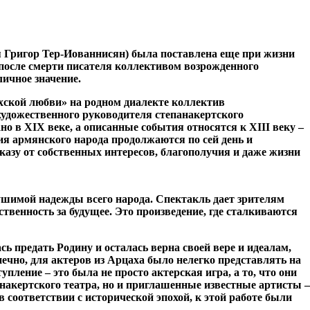
 Григор Тер-Иованнисян) была поставлена еще при жизни
после смерти писателя коллективом возрожденного
личное значение.
юбви» на родном диалекте коллектив
художественного руководителя степанакертского
о в XIX веке, а описанные события относятся к XIII веку –
ия армянского народа продолжаются по сей день и
азу от собственных интересов, благополучия и даже жизни
рушимой надежды всего народа. Спектакль дает зрителям
твенность за будущее. Это произведение, где сталкиваются
ь предать Родину и осталась верна своей вере и идеалам,
чно, для актеров из Арцаха было нелегко представлять на
пление – это была не просто актерская игра, а то, что они
анакертского театра, но и приглашенные известные артисты –
соответствии с исторической эпохой, к этой работе были