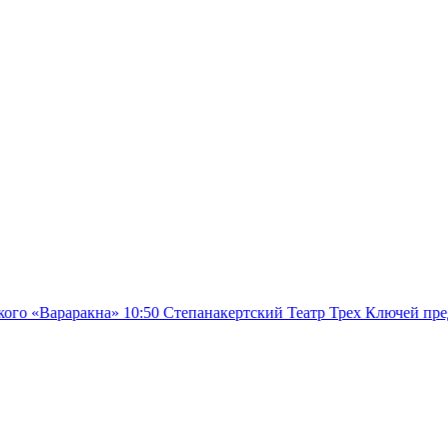
»
10:50
Степанакертский Театр Трех Ключей представит новую по