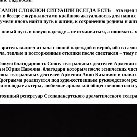
СЛОЖНОЙ СИТУАЦИИ ВСЕГДА ЕСТЬ – эта идея проходит 
а в беседе с журналистами крайнюю актуальность для наших 
умели вновь найти путь к жизни, к сохранению родины и жи
 новый путь и новую надежду – не отчаиваться, а понимать, ч
 зритель вышел из зала с новой надеждой и верой, ибо в сам
а, теплые и восторженные отклики после спектакля – тому 
убокую благодарность Союзу театральных деятелей Армении
 и Юрия Навояна, благодаря которым после этнических чист
ь Союза театральных деятелей Армении Акоп Казанчян и гла
Программа реализуется под художественным руководством ре
и молодые актеры, любимые арцахской общественностью и у
остоянный репертуар Степанакертского драматического театр