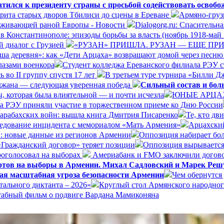
ился к президенту страны с просьбой содействовать освоб
орита старых дворов Тбилиси до сцены в Ереване
Армяно-груз
езаживающей раной Европы - Новости
Dialogorg.ru: Спасительн
в Константинополе: эпизоды борьбы за власть (ноябрь 1918-май 
 диалог с Грузией
«РУЗАН» ПРИШЛА. РУЗАН — ЕЩЕ ПРИ
ша деревня»: как «Дети Арцаха» возвращают домой через песню
лазами военкора
Студент колледжа Ереванского филиала РЭУ с
 во II группу спустя 17 лет
В третьем туре турнира «Билли Д
йджана — следующая уверенная победа
Сильный состав и бол
, которая была влиятельной — и почти исчезла
ЮНЫЕ АРЦА
а РЭУ приняли участие в торжественном приеме ко Дню России
Карабахских войн: вышла книга Дмитрия Писаренко
Те, кто дв
ледование инцидента с мемориалом «Мать Армения»
Арцахский
в: новые данные из регионов Армении
Оппозиция набирает бол
«Гражданский договор» теряет позиции
Оппозиция вырывается
оголосовал на выборах
Америабанк и FMO заключили догово
ертов на выборы в Армении. Михал Садловский и Марек Реш
ая масштабная угроза безопасности Армении
Чем обернутся
ального диктанта – 2026»
Круглый стол Армянского народног
штабный фильм о подвиге Вардана Мамиконяна