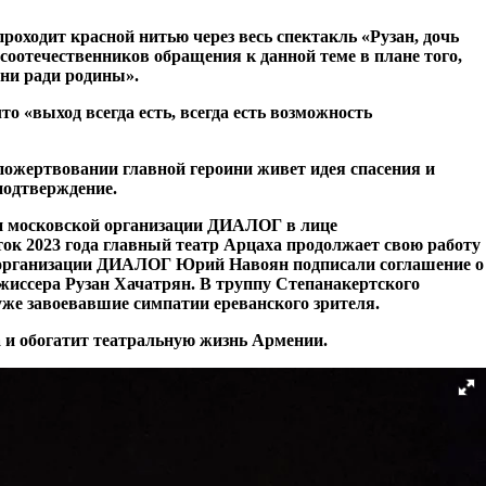
красной нитью через весь спектакль «Рузан, дочь
соотечественников обращения к данной теме в плане того,
зни ради родины».
то «выход всегда есть, всегда есть возможность
опожертвовании главной героини живет идея спасения и
подтверждение.
 и московской организации ДИАЛОГ в лице
ок 2023 года главный театр Арцаха продолжает свою работу
ва организации ДИАЛОГ Юрий Навоян подписали соглашение о
жиссера Рузан Хачатрян. В труппу Степанакертского
же завоевавшие симпатии ереванского зрителя.
а и обогатит театральную жизнь Армении.