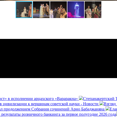
ост» в исполнении арцахского «Вараракна»
Степанакертский Т
в цивилизации к вершинам советской науки - Новости
Взгляд
ал продолжением Собрания сочинений Арно Бабаджаняна
Ела
результаты розничного банкинга за первое полугодие 2026 года