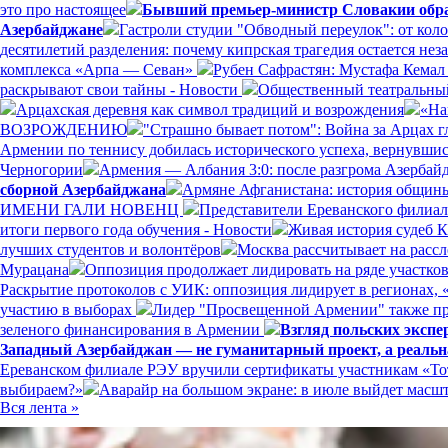
это про настоящее
Бывший премьер-министр Словакии обрат
Азербайджане
Гастроли студии "Обводный переулок": от кол
десятилетий разделения: почему кипрская трагедия остается н
комплекса «Арпа — Севан»
Рубен Сафрастян: Мустафа Кемал 
раскрывают свои тайны - Новости
Общественный театральный
Арцахская деревня как символ традиций и возрождения
«На
ВОЗРОЖДЕНИЮ
"Страшно бывает потом": Война за Арцах г
Армении по теннису добилась исторического успеха, вернувшись
Черногории
Армения — Албания 3:0: после разгрома Азерба
сборной Азербайджана
Армяне Афганистана: история общины
ИМЕНИ ГАЛИ НОВЕНЦ
Представители Ереванского филиал
итоги первого года обучения - Новости
Живая история судеб 
лучших студентов и волонтёров
Москва рассчитывает на расс
Мурацана
Оппозиция продолжает лидировать на ряде участко
Раскрытие протоколов с УИК: оппозиция лидирует в регионах, 
участию в выборах
Лидер "Просвещенной Армении" также пр
зеленого финансирования в Армении
Взгляд польских эксп
Западный Азербайджан — не гуманитарный проект, а реальн
Ереванском филиале РЭУ вручили сертификаты участникам «Тот
выбираем?»
Аварайр на большом экране: в июле выйдет мас
Вся лента »