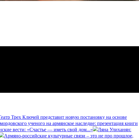
еатр Трех Ключей представит новую постановку на основе
 мордовского ученого на армянское наследие: презентация книги
нские вести: «Счастье — иметь свой дом...»
Ляна Улиханян:
Армяно-российские культурные связи – это не про прошлое,