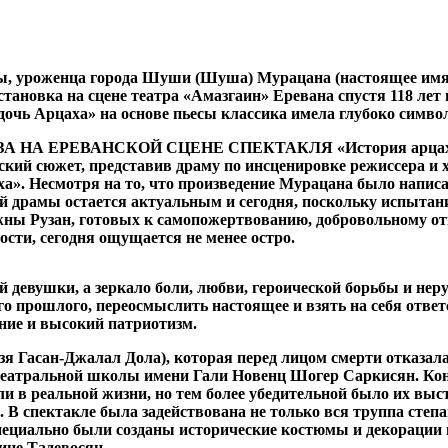
ры, уроженца города Шуши (Шуша) Мурацана (настоящее имя
новка на сцене театра «Амазгаин» Еревана спустя 118 лет 
дочь Арцаха» на основе пьесы классика имела глубоко симво
ЕРЕВАНСКОЙ СЦЕНЕ СПЕКТАКЛЯ «История арцахской л
ский сюжет, представив драму по инсценировке режиссера и 
а». Несмотря на то, что произведение Мурацана было написан
й драмы остается актуальным и сегодня, поскольку испытан
жны Рузан, готовых к самопожертвованию, добровольному отк
сти, сегодня ощущается не менее остро.
ой девушки, а зеркало боли, любви, героической борьбы и не
 прошлого, переосмыслить настоящее и взять на себя ответс
ание и высокий патриотизм.
я Гасан-Джалал Дола), которая перед лицом смерти отказалас
театральной школы имени Гали Новенц Шогер Саркисян. Коне
и в реальной жизни, но тем более убедительной было их высту
 В спектакле была задействована не только вся труппа степ
ециально были созданы исторические костюмы и декорации в 
не Тадевосян.