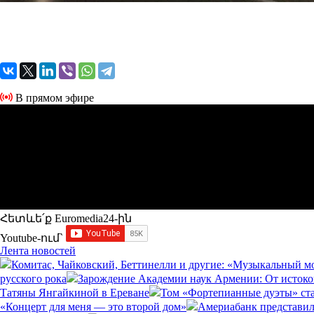
В прямом эфире
Հետևե՛ք Euromedia24-ին
Youtube-ում`
Лента новостей
Комитас, Чайковский, Беттинелли и другие: «Музыкальный м
русского рока
Зарождение Академии наук Армении: От истоко
Татяны Янгайкиной в Ереване
Том «Фортепианные дуэты» ст
«Концерт для меня — это второй дом»
Америабанк представил 