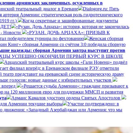
ождению армянских заключенных, осужденных в
инский театральный диалог в Ереване
Dialogorg.ru: Пять
ая артерия Армении: стратегическая роль гидротехнического
1919 гг.)
Когда секретные и зашифрованные документы
ДЕТ!
«Рузан. Дочь Арцаха»: история, которая не закончилась
 - Новости
«РУЗАН. ДОЧЬ АРЦАХА»: ПРИЗЫВ К
тал победителем турнира по фехтованию
Женская сборная
жин Кинг» сборная Армении со счётом 3:0 победила сборную
ьшие надежды: сборная Армении завтра выступит против
ХЦЫ УСПЕШНО ОКОНЧИЛИ ПЕРВЫЙ КУРС В ШКОЛЕ
Арцахский театральный курс школы «Гали Новенц» подвёл
игает филиал вперёд: в Ереванском филиале РЭУ отметили
 театр представит на ереванской сцене историческую драму
ьше голосов: новые данные с избирательных участков
 вперед
«Решается судьба Армении»: граждане призывают к
р на 120 миллионов евро для поддержки ММСП и развития
ута
Армаис Камалов удостоен ордена Святых Апостолов
 для Армении текущие выборы
Участие подтверждено: в
о движения: «Западный Азербайджан или Армения: что мы