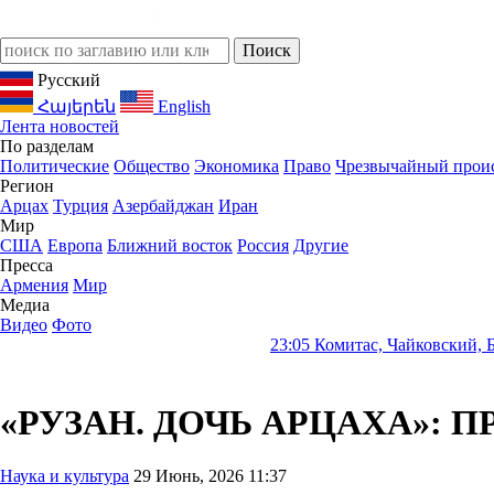
Русский
Հայերեն
English
Лента новостей
По разделам
Политические
Общество
Экономика
Право
Чрезвычайный прои
Регион
Арцах
Турция
Азербайджан
Иран
Мир
США
Европа
Ближний восток
Россия
Другие
Пресса
Армения
Мир
Медиа
Видео
Фото
23:05
Комитас, Чайковский, Беттинелли и дру
«РУЗАН. ДОЧЬ АРЦАХА»: 
Наука и культура
29 Июнь, 2026 11:37