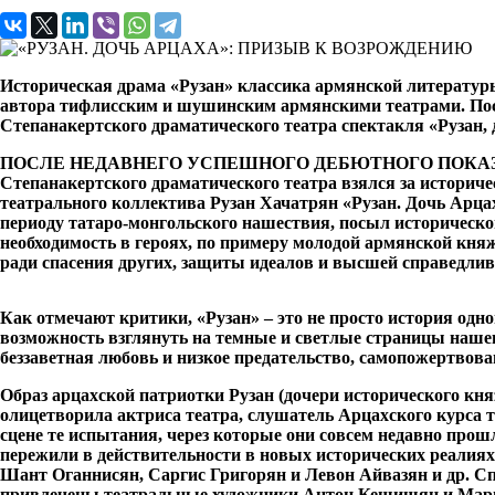
Историческая драма «Рузан» классика армянской литерату
автора тифлисским и шушинским армянскими театрами. Поста
Степанакертского драматического театра спектакля «Рузан, 
ПОСЛЕ НЕДАВНЕГО УСПЕШНОГО ДЕБЮТНОГО ПОКАЗА НА 
Степанакертского драматического театра взялся за историче
театрального коллектива Рузан Хачатрян «Рузан. Дочь Арцах
периоду татаро-монгольского нашествия, посыл историческо
необходимость в героях, по примеру молодой армянской кня
ради спасения других, защиты идеалов и высшей справедливо
Как отмечают критики, «Рузан» – это не просто история одн
возможность взглянуть на темные и светлые страницы нашего
беззаветная любовь и низкое предательство, самопожертвов
Образ арцахской патриотки Рузан (дочери исторического княз
олицетворила актриса театра, слушатель Арцахского курса 
сцене те испытания, через которые они совсем недавно прошл
пережили в действительности в новых исторических реалиях.
Шант Оганнисян, Саргис Григорян и Левон Айвазян и др. Сп
привлечены театральные художники Антон Кешишян и Мари