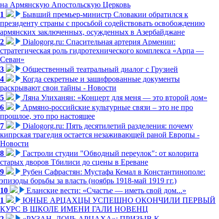
на Армянскую Апостольскую Церковь
1
Бывший премьер-министр Словакии обратился к
президенту страны с просьбой содействовать освобождению
армянских заключенных, осужденных в Азербайджане
2
Dialogorg.ru: Спасительная артерия Армении:
стратегическая роль гидротехнического комплекса «Арпа —
Севан»
3
Общественный театральный диалог с Грузией
4
Когда секретные и зашифрованные документы
раскрывают свои тайны - Новости
5
Ляна Улиханян: «Концерт для меня — это второй дом»
6
Армяно-российские культурные связи – это не про
прошлое, это про настоящее
7
Dialogorg.ru: Пять десятилетий разделения: почему
кипрская трагедия остается незаживающей раной Европы -
Новости
8
Гастроли студии "Обводный переулок": от колорита
старых дворов Тбилиси до сцены в Ереване
9
Рубен Сафрастян: Мустафа Кемал в Константинополе:
эпизоды борьбы за власть (ноябрь 1918-май 1919 гг.)
10
Еланские вести: «Счастье — иметь свой дом...»
1
ЮНЫЕ АРЦАХЦЫ УСПЕШНО ОКОНЧИЛИ ПЕРВЫЙ
КУРС В ШКОЛЕ ИМЕНИ ГАЛИ НОВЕНЦ
2
«РУЗАН. ДОЧЬ АРЦАХА»: ПРИЗЫВ К