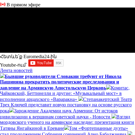
В прямом эфире
Հետևե՛ք Euromedia24-ին
Youtube-ում`
Лента новостей
Бывшие руководители Словакии требуют от Никола
Пашиняна прекратить политические преследования и
давление на Армянскую Апостольскую Церковь
Комитас,
Чайковский, Беттинелли и другие: «Музыкальный мост» в
исполнении арцахского «Вараракна»
Степанакертский Театр
Трех Ключей представит новую постановку на основе русского
рока
Зарождение Академии наук Армении: От истоков
цивилизации к вершинам советской науки - Новости
Взгляд
мордовского ученого на армянское наследие: презентация книги
Татяны Янгайкиной в Ереване
Том «Фортепианные дуэты»
стал продолжением Собрания сочинений Арно Бабаджаняна