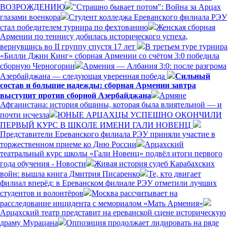
ВОЗРОЖДЕНИЮ
"Страшно бывает потом": Война за Арцах
глазами военкора
Студент колледжа Ереванского филиала РЭУ
стал победителем турнира по фехтованию
Женская сборная
Армении по теннису добилась исторического успеха,
вернувшись во II группу спустя 17 лет
В третьем туре турнира
«Билли Джин Кинг» сборная Армении со счётом 3:0 победила
сборную Черногории
Армения — Албания 3:0: после разгрома
Азербайджана — следующая уверенная победа
Сильный
состав и большие надежды: сборная Армении завтра
выступит против сборной Азербайджана
Армяне
Афганистана: история общины, которая была влиятельной — и
почти исчезла
ЮНЫЕ АРЦАХЦЫ УСПЕШНО ОКОНЧИЛИ
ПЕРВЫЙ КУРС В ШКОЛЕ ИМЕНИ ГАЛИ НОВЕНЦ
Представители Ереванского филиала РЭУ приняли участие в
торжественном приеме ко Дню России
Арцахский
театральный курс школы «Гали Новенц» подвёл итоги первого
года обучения - Новости
Живая история судеб Карабахских
войн: вышла книга Дмитрия Писаренко
Те, кто двигает
филиал вперёд: в Ереванском филиале РЭУ отметили лучших
студентов и волонтёров
Москва рассчитывает на
расследование инцидента с мемориалом «Мать Армения»
Арцахский театр представит на ереванской сцене историческую
драму Мурацана
Оппозиция продолжает лидировать на ряде