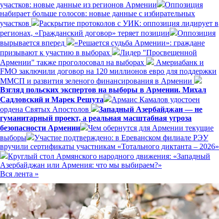
участков: новые данные из регионов Армении
Оппозиция
набирает больше голосов: новые данные с избирательных
участков
Раскрытие протоколов с УИК: оппозиция лидирует в
регионах, «Гражданский договор» теряет позиции
Оппозиция
вырывается вперед
«Решается судьба Армении»: граждане
призывают к участию в выборах
Лидер "Просвещенной
Армении" также проголосовал на выборах
Америабанк и
FMO заключили договор на 120 миллионов евро для поддержки
ММСП и развития зеленого финансирования в Армении
Взгляд польских экспертов на выборы в Армении. Михал
Садловский и Марек Решута
Армаис Камалов удостоен
ордена Святых Апостолов
Западный Азербайджан — не
гуманитарный проект, а реальная масштабная угроза
безопасности Армении
Чем обернутся для Армении текущие
выборы
Участие подтверждено: в Ереванском филиале РЭУ
вручили сертификаты участникам «Тотального диктанта – 2026»
Круглый стол Армянского народного движения: «Западный
Азербайджан или Армения: что мы выбираем?»
Вся лента »