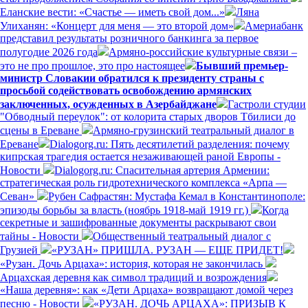
Еланские вести: «Счастье — иметь свой дом...»
Ляна
Улиханян: «Концерт для меня — это второй дом»
Америабанк
представил результаты розничного банкинга за первое
полугодие 2026 года
Армяно-российские культурные связи –
это не про прошлое, это про настоящее
Бывший премьер-
министр Словакии обратился к президенту страны с
просьбой содействовать освобождению армянских
заключенных, осужденных в Азербайджане
Гастроли студии
"Обводный переулок": от колорита старых дворов Тбилиси до
сцены в Ереване
Армяно-грузинский театральный диалог в
Ереване
Dialogorg.ru: Пять десятилетий разделения: почему
кипрская трагедия остается незаживающей раной Европы -
Новости
Dialogorg.ru: Спасительная артерия Армении:
стратегическая роль гидротехнического комплекса «Арпа —
Севан»
Рубен Сафрастян: Мустафа Кемал в Константинополе:
эпизоды борьбы за власть (ноябрь 1918-май 1919 гг.)
Когда
секретные и зашифрованные документы раскрывают свои
тайны - Новости
Общественный театральный диалог с
Грузией
«РУЗАН» ПРИШЛА. РУЗАН — ЕЩЕ ПРИДЕТ!
«Рузан. Дочь Арцаха»: история, которая не закончилась
Арцахская деревня как символ традиций и возрождения
«Наша деревня»: как «Дети Арцаха» возвращают домой через
песню - Новости
«РУЗАН. ДОЧЬ АРЦАХА»: ПРИЗЫВ К