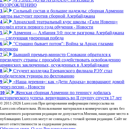
ВОЗРОЖДЕНИЮ
3
Сильный состав и большие надежды: сборная Армении
завтра выступит против сборной Азербайджана
4
Арцахский театральный курс школы «Гали Новенц»
подвёл итоги первого года обучения - Новости
5
Армения — Албания 3:0: после разгрома Азербайджана
— следующая уверенная победа
6
"Страшно бывает потом": Война за Арцах глазами
военкора
7
Бывший премьер-министр Словакии обратился к
президенту страны с просьбой содействовать освобождению
армянских заключенных, осужденных в Азербайджане
8
Студент колледжа Ереванского филиала РЭУ стал
победителем турнира по фехтованию
9
«Наша деревня»: как «Дети Арцаха» возвращают домой
через песню - Новости
10
Женская сборная Армении по теннису добилась
исторического успеха, вернувшись во II группу спустя 17 лет
© 2011-2026 Lurer.com При цитировании информации гиперссылка на
Lurer.com обязательна. Использование материалов в коммерческих целях без
письменного разрешения редакции не допускается.Мнения, нашедшие место в
публикациях Lurer.com могут не совпадать с точкой зрения редакции. Сайт не
несет ответственности за содержание рекламы.
Обратная связь
О нас
Рекламодателям