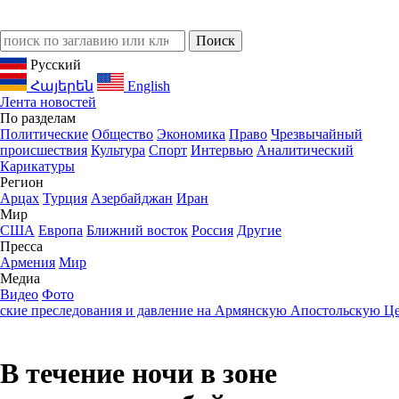
Русский
Հայերեն
English
Лента новостей
По разделам
Политические
Общество
Экономика
Право
Чрезвычайный
происшествия
Культура
Спорт
Интервью
Аналитический
Карикатуры
Регион
Арцах
Турция
Азербайджан
Иран
Мир
США
Европа
Ближний восток
Россия
Другие
Пресса
Армения
Мир
Медиа
Видео
Фото
е преследования и давление на Армянскую Апостольскую Церк
В течение ночи в зоне