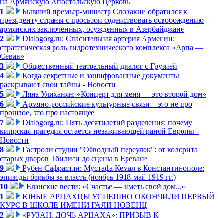
на Армянскую Апостольскую Церковь
1
Бывший премьер-министр Словакии обратился к
президенту страны с просьбой содействовать освобождению
армянских заключенных, осужденных в Азербайджане
2
Dialogorg.ru: Спасительная артерия Армении:
стратегическая роль гидротехнического комплекса «Арпа —
Севан»
3
Общественный театральный диалог с Грузией
4
Когда секретные и зашифрованные документы
раскрывают свои тайны - Новости
5
Ляна Улиханян: «Концерт для меня — это второй дом»
6
Армяно-российские культурные связи – это не про
прошлое, это про настоящее
7
Dialogorg.ru: Пять десятилетий разделения: почему
кипрская трагедия остается незаживающей раной Европы -
Новости
8
Гастроли студии "Обводный переулок": от колорита
старых дворов Тбилиси до сцены в Ереване
9
Рубен Сафрастян: Мустафа Кемал в Константинополе:
эпизоды борьбы за власть (ноябрь 1918-май 1919 гг.)
10
Еланские вести: «Счастье — иметь свой дом...»
1
ЮНЫЕ АРЦАХЦЫ УСПЕШНО ОКОНЧИЛИ ПЕРВЫЙ
КУРС В ШКОЛЕ ИМЕНИ ГАЛИ НОВЕНЦ
2
«РУЗАН. ДОЧЬ АРЦАХА»: ПРИЗЫВ К