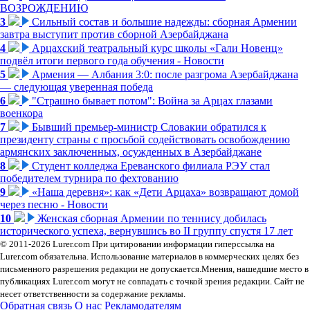
ВОЗРОЖДЕНИЮ
3
Сильный состав и большие надежды: сборная Армении
завтра выступит против сборной Азербайджана
4
Арцахский театральный курс школы «Гали Новенц»
подвёл итоги первого года обучения - Новости
5
Армения — Албания 3:0: после разгрома Азербайджана
— следующая уверенная победа
6
"Страшно бывает потом": Война за Арцах глазами
военкора
7
Бывший премьер-министр Словакии обратился к
президенту страны с просьбой содействовать освобождению
армянских заключенных, осужденных в Азербайджане
8
Студент колледжа Ереванского филиала РЭУ стал
победителем турнира по фехтованию
9
«Наша деревня»: как «Дети Арцаха» возвращают домой
через песню - Новости
10
Женская сборная Армении по теннису добилась
исторического успеха, вернувшись во II группу спустя 17 лет
© 2011-2026 Lurer.com При цитировании информации гиперссылка на
Lurer.com обязательна. Использование материалов в коммерческих целях без
письменного разрешения редакции не допускается.Мнения, нашедшие место в
публикациях Lurer.com могут не совпадать с точкой зрения редакции. Сайт не
несет ответственности за содержание рекламы.
Обратная связь
О нас
Рекламодателям