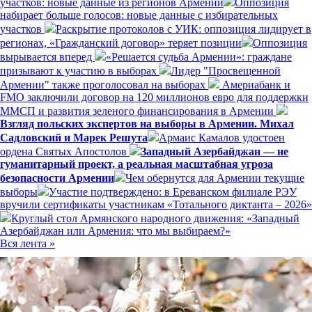
участков: новые данные из регионов Армении
Оппозиция
набирает больше голосов: новые данные с избирательных
участков
Раскрытие протоколов с УИК: оппозиция лидирует в
регионах, «Гражданский договор» теряет позиции
Оппозиция
вырывается вперед
«Решается судьба Армении»: граждане
призывают к участию в выборах
Лидер "Просвещенной
Армении" также проголосовал на выборах
Америабанк и
FMO заключили договор на 120 миллионов евро для поддержки
ММСП и развития зеленого финансирования в Армении
Взгляд польских экспертов на выборы в Армении. Михал
Садловский и Марек Решута
Армаис Камалов удостоен
ордена Святых Апостолов
Западный Азербайджан — не
гуманитарный проект, а реальная масштабная угроза
безопасности Армении
Чем обернутся для Армении текущие
выборы
Участие подтверждено: в Ереванском филиале РЭУ
вручили сертификаты участникам «Тотального диктанта – 2026»
Круглый стол Армянского народного движения: «Западный
Азербайджан или Армения: что мы выбираем?»
Вся лента »