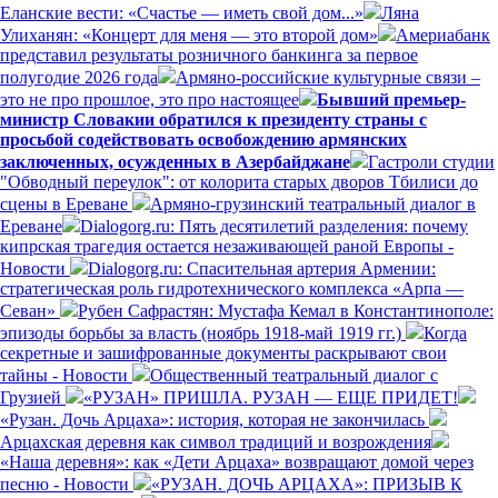
Еланские вести: «Счастье — иметь свой дом...»
Ляна
Улиханян: «Концерт для меня — это второй дом»
Америабанк
представил результаты розничного банкинга за первое
полугодие 2026 года
Армяно-российские культурные связи –
это не про прошлое, это про настоящее
Бывший премьер-
министр Словакии обратился к президенту страны с
просьбой содействовать освобождению армянских
заключенных, осужденных в Азербайджане
Гастроли студии
"Обводный переулок": от колорита старых дворов Тбилиси до
сцены в Ереване
Армяно-грузинский театральный диалог в
Ереване
Dialogorg.ru: Пять десятилетий разделения: почему
кипрская трагедия остается незаживающей раной Европы -
Новости
Dialogorg.ru: Спасительная артерия Армении:
стратегическая роль гидротехнического комплекса «Арпа —
Севан»
Рубен Сафрастян: Мустафа Кемал в Константинополе:
эпизоды борьбы за власть (ноябрь 1918-май 1919 гг.)
Когда
секретные и зашифрованные документы раскрывают свои
тайны - Новости
Общественный театральный диалог с
Грузией
«РУЗАН» ПРИШЛА. РУЗАН — ЕЩЕ ПРИДЕТ!
«Рузан. Дочь Арцаха»: история, которая не закончилась
Арцахская деревня как символ традиций и возрождения
«Наша деревня»: как «Дети Арцаха» возвращают домой через
песню - Новости
«РУЗАН. ДОЧЬ АРЦАХА»: ПРИЗЫВ К