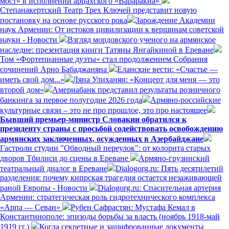
мост» в исполнении арцахского «Вараракна»
Степанакертский Театр Трех Ключей представит новую
постановку на основе русского рока
Зарождение Академии
наук Армении: От истоков цивилизации к вершинам советской
науки - Новости
Взгляд мордовского ученого на армянское
наследие: презентация книги Татяны Янгайкиной в Ереване
Том «Фортепианные дуэты» стал продолжением Собрания
сочинений Арно Бабаджаняна
Еланские вести: «Счастье —
иметь свой дом...»
Ляна Улиханян: «Концерт для меня — это
второй дом»
Америабанк представил результаты розничного
банкинга за первое полугодие 2026 года
Армяно-российские
культурные связи – это не про прошлое, это про настоящее
Бывший премьер-министр Словакии обратился к
президенту страны с просьбой содействовать освобождению
армянских заключенных, осужденных в Азербайджане
Гастроли студии "Обводный переулок": от колорита старых
дворов Тбилиси до сцены в Ереване
Армяно-грузинский
театральный диалог в Ереване
Dialogorg.ru: Пять десятилетий
разделения: почему кипрская трагедия остается незаживающей
раной Европы - Новости
Dialogorg.ru: Спасительная артерия
Армении: стратегическая роль гидротехнического комплекса
«Арпа — Севан»
Рубен Сафрастян: Мустафа Кемал в
Константинополе: эпизоды борьбы за власть (ноябрь 1918-май
1919 гг.)
Когда секретные и зашифрованные документы