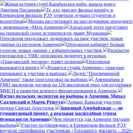
Живая история судеб Карабахских войн: вышла книга
Дмитрия Писаренко
Те, кто двигает филиал вперёд: в
Ереванском филиале РЭУ отметили лучших студентов и
волонтёров
Москва рассчитывает на расследование инцидента
с мемориалом «Мать Армения»
Арцахский театр представит
на ереванской сцене историческую драму Мурацана
Оппозиция продолжает лидировать на ряде участков: новые
данные из регионов Армении
Оппозиция набирает больше
голосов: новые данные с избирательных участков
Раскрытие
протоколов с УИК: оппозиция лидирует в регионах,
«Гражданский договор» теряет позиции
Оппозиция
вырывается вперед
«Решается судьба Армении»: граждане
призывают к участию в выборах
Лидер "Просвещенной
Армении" также проголосовал на выборах
Америабанк и
FMO заключили договор на 120 миллионов евро для поддержки
ММСП и развития зеленого финансирования в Армении
Взгляд польских экспертов на выборы в Армении. Михал
Садловский и Марек Решута
Армаис Камалов удостоен
ордена Святых Апостолов
Западный Азербайджан — не
гуманитарный проект, а реальная масштабная угроза
безопасности Армении
Чем обернутся для Армении текущие
выборы
Участие подтверждено: в Ереванском филиале РЭУ
вручили сертификаты участникам «Тотального диктанта – 2026»