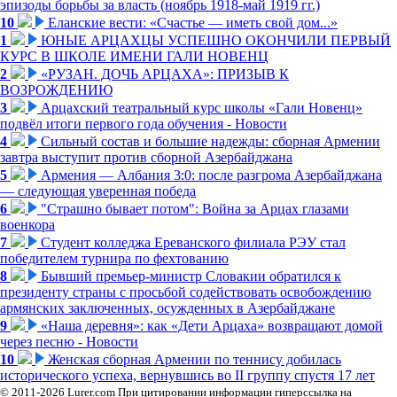
эпизоды борьбы за власть (ноябрь 1918-май 1919 гг.)
10
Еланские вести: «Счастье — иметь свой дом...»
1
ЮНЫЕ АРЦАХЦЫ УСПЕШНО ОКОНЧИЛИ ПЕРВЫЙ
КУРС В ШКОЛЕ ИМЕНИ ГАЛИ НОВЕНЦ
2
«РУЗАН. ДОЧЬ АРЦАХА»: ПРИЗЫВ К
ВОЗРОЖДЕНИЮ
3
Арцахский театральный курс школы «Гали Новенц»
подвёл итоги первого года обучения - Новости
4
Сильный состав и большие надежды: сборная Армении
завтра выступит против сборной Азербайджана
5
Армения — Албания 3:0: после разгрома Азербайджана
— следующая уверенная победа
6
"Страшно бывает потом": Война за Арцах глазами
военкора
7
Студент колледжа Ереванского филиала РЭУ стал
победителем турнира по фехтованию
8
Бывший премьер-министр Словакии обратился к
президенту страны с просьбой содействовать освобождению
армянских заключенных, осужденных в Азербайджане
9
«Наша деревня»: как «Дети Арцаха» возвращают домой
через песню - Новости
10
Женская сборная Армении по теннису добилась
исторического успеха, вернувшись во II группу спустя 17 лет
© 2011-2026 Lurer.com При цитировании информации гиперссылка на