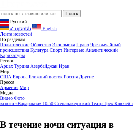
Русский
Հայերեն
English
Лента новостей
По разделам
Политические
Общество
Экономика
Право
Чрезвычайный
происшествия
Культура
Спорт
Интервью
Аналитический
Карикатуры
Регион
Арцах
Турция
Азербайджан
Иран
Мир
США
Европа
Ближний восток
Россия
Другие
Пресса
Армения
Мир
Медиа
Видео
Фото
ого «Вараракна»
10:50
Степанакертский Театр Трех Ключей предс
В течение ночи ситуация в