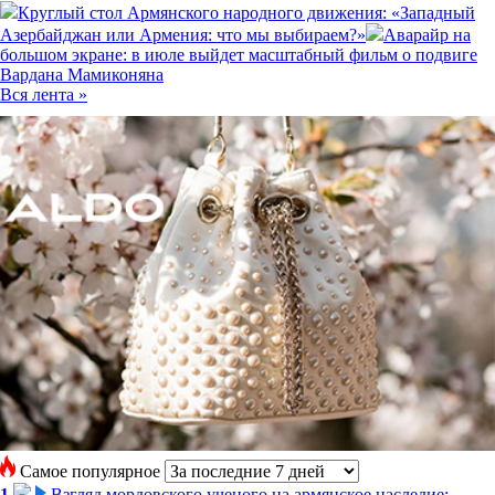
Круглый стол Армянского народного движения: «Западный
Азербайджан или Армения: что мы выбираем?»
Аварайр на
большом экране: в июле выйдет масштабный фильм о подвиге
Вардана Мамиконяна
Вся лента »
Самое популярное
1
Взгляд мордовского ученого на армянское наследие: