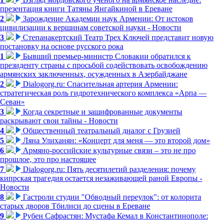
презентация книги Татяны Янгайкиной в Ереване
2
Зарождение Академии наук Армении: От истоков
цивилизации к вершинам советской науки - Новости
3
Степанакертский Театр Трех Ключей представит новую
постановку на основе русского рока
1
Бывший премьер-министр Словакии обратился к
президенту страны с просьбой содействовать освобождению
армянских заключенных, осужденных в Азербайджане
2
Dialogorg.ru: Спасительная артерия Армении:
стратегическая роль гидротехнического комплекса «Арпа —
Севан»
3
Когда секретные и зашифрованные документы
раскрывают свои тайны - Новости
4
Общественный театральный диалог с Грузией
5
Ляна Улиханян: «Концерт для меня — это второй дом»
6
Армяно-российские культурные связи – это не про
прошлое, это про настоящее
7
Dialogorg.ru: Пять десятилетий разделения: почему
кипрская трагедия остается незаживающей раной Европы -
Новости
8
Гастроли студии "Обводный переулок": от колорита
старых дворов Тбилиси до сцены в Ереване
9
Рубен Сафрастян: Мустафа Кемал в Константинополе: