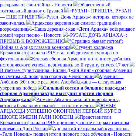
раскрывают свои тайны - Новости
Общественный
театральный диалог с Грузией
«РУЗАН» ПРИШЛА. РУЗАН
— ЕЩЕ ПРИДЕТ!
«Рузан. Дочь Арцаха»: история, которая не
закончилась
Арцахская деревня как символ традиций и
возрождения
«Наша деревня»: как «Дети Арцаха» возвращают
домой через песню - Новости
«РУЗАН. ДОЧЬ АРЦАХА»:
ПРИЗЫВ К ВОЗРОЖДЕНИЮ
"Страшно бывает потом":
Война за Арцах глазами военкора
Студент колледжа
Ереванского филиала РЭУ стал победителем турнира по
фехтованию
Женская сборная Армении по теннису добилась
исторического успеха, вернувшись во II группу спустя 17 лет
В третьем туре турнира «Билли Джин Кинг» сборная Армении
со счётом 3:0 победила сборную Черногории
Армения —
Албания 3:0: после разгрома Азербайджана — следующая
уверенная победа
Сильный состав и большие надежды:
сборная Армении завтра выступит против сборной
Азербайджана
Армяне Афганистана: история общины,
которая была влиятельной — и почти исчезла
ЮНЫЕ
АРЦАХЦЫ УСПЕШНО ОКОНЧИЛИ ПЕРВЫЙ КУРС В
ШКОЛЕ ИМЕНИ ГАЛИ НОВЕНЦ
Представители
Ереванского филиала РЭУ приняли участие в торжественном
приеме ко Дню России
Арцахский театральный курс школы
«Гали Новенц» подвёл итоги первого года обучения - Новости