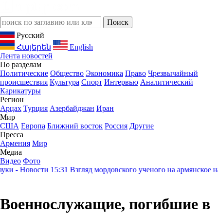
Русский
Հայերեն
English
Лента новостей
По разделам
Политические
Общество
Экономика
Право
Чрезвычайный
происшествия
Культура
Спорт
Интервью
Аналитический
Карикатуры
Регион
Арцах
Турция
Азербайджан
Иран
Мир
США
Европа
Ближний восток
Россия
Другие
Пресса
Армения
Мир
Медиа
Видео
Фото
 - Новости
15:31
Взгляд мордовского ученого на армянское насл
Военнослужащие, погибшие в