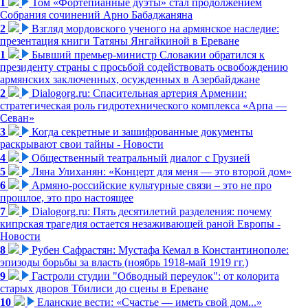
1
Том «Фортепианные дуэты» стал продолжением
Собрания сочинений Арно Бабаджаняна
2
Взгляд мордовского ученого на армянское наследие:
презентация книги Татяны Янгайкиной в Ереване
1
Бывший премьер-министр Словакии обратился к
президенту страны с просьбой содействовать освобождению
армянских заключенных, осужденных в Азербайджане
2
Dialogorg.ru: Спасительная артерия Армении:
стратегическая роль гидротехнического комплекса «Арпа —
Севан»
3
Когда секретные и зашифрованные документы
раскрывают свои тайны - Новости
4
Общественный театральный диалог с Грузией
5
Ляна Улиханян: «Концерт для меня — это второй дом»
6
Армяно-российские культурные связи – это не про
прошлое, это про настоящее
7
Dialogorg.ru: Пять десятилетий разделения: почему
кипрская трагедия остается незаживающей раной Европы -
Новости
8
Рубен Сафрастян: Мустафа Кемал в Константинополе:
эпизоды борьбы за власть (ноябрь 1918-май 1919 гг.)
9
Гастроли студии "Обводный переулок": от колорита
старых дворов Тбилиси до сцены в Ереване
10
Еланские вести: «Счастье — иметь свой дом...»