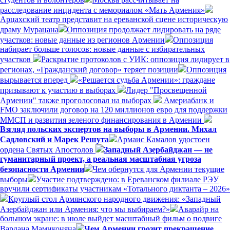
расследование инцидента с мемориалом «Мать Армения»
Арцахский театр представит на ереванской сцене историческую
драму Мурацана
Оппозиция продолжает лидировать на ряде
участков: новые данные из регионов Армении
Оппозиция
набирает больше голосов: новые данные с избирательных
участков
Раскрытие протоколов с УИК: оппозиция лидирует в
регионах, «Гражданский договор» теряет позиции
Оппозиция
вырывается вперед
«Решается судьба Армении»: граждане
призывают к участию в выборах
Лидер "Просвещенной
Армении" также проголосовал на выборах
Америабанк и
FMO заключили договор на 120 миллионов евро для поддержки
ММСП и развития зеленого финансирования в Армении
Взгляд польских экспертов на выборы в Армении. Михал
Садловский и Марек Решута
Армаис Камалов удостоен
ордена Святых Апостолов
Западный Азербайджан — не
гуманитарный проект, а реальная масштабная угроза
безопасности Армении
Чем обернутся для Армении текущие
выборы
Участие подтверждено: в Ереванском филиале РЭУ
вручили сертификаты участникам «Тотального диктанта – 2026»
Круглый стол Армянского народного движения: «Западный
Азербайджан или Армения: что мы выбираем?»
Аварайр на
большом экране: в июле выйдет масштабный фильм о подвиге
Вардана Мамиконяна
Чем Армении грозит прекращение