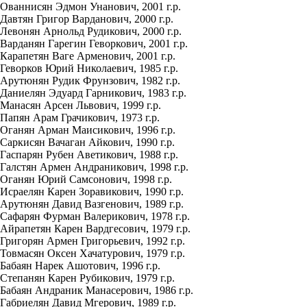
Ованнисян Эдмон Унанович, 2001 г.р.
Давтян Григор Варданович, 2000 г.р.
Левонян Арнольд Рудикович, 2000 г.р.
Варданян Гарегин Геворкович, 2001 г.р.
Карапетян Ваге Арменович, 2001 г.р.
Геворков Юрий Николаевич, 1985 г.р.
Арутюнян Рудик Фрунзович, 1982 г.р.
Даниелян Эдуард Гарникович, 1983 г.р.
Манасян Арсен Львович, 1999 г.р.
Папян Арам Грачикович, 1973 г.р.
Оганян Арман Маисикович, 1996 г.р.
Саркисян Вачаган Айкович, 1990 г.р.
Гаспарян Рубен Аветикович, 1988 г.р.
Галстян Армен Андраникович, 1998 г.р.
Оганян Юрий Самсонович, 1998 г.р.
Исраелян Карен Зоравикович, 1990 г.р.
Арутюнян Давид Вазгенович, 1989 г.р.
Сафарян Фурман Валерикович, 1978 г.р.
Айрапетян Карен Вардгесович, 1979 г.р.
Григорян Армен Григорьевич, 1992 г.р.
Товмасян Оксен Хачатурович, 1979 г.р.
Бабаян Нарек Ашотович, 1996 г.р.
Степанян Карен Рубикович, 1979 г.р.
Бабаян Андраник Манасерович, 1986 г.р.
Габриелян Давид Мгерович, 1989 г.р.