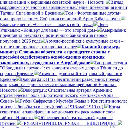
цивилизации к вершинам советской науки - Новости
Взгляд
мордовского ученого на армянское наследие: презентация книги
Татяны Янгайкиной в Ереване
Том «Фортепианные дуэты»
стал продолжением Собрания сочинений Арно Бабаджаняна
Еланские вести: «Счастье — иметь свой дом...»
Ляна
Улиханян: «Концерт для меня — это второй дом»
Америабанк
представил результаты розничного банкинга за первое
полугодие 2026 года
Армяно-российские культурные связи –
это не про прошлое, это про настоящее
Бывший премьер-
министр Словакии обратился к президенту страны с
просьбой содействовать освобождению армянских
заключенных, осужденных в Азербайджане
Гастроли студии
"Обводный переулок": от колорита старых дворов Тбилиси до
сцены в Ереване
Армяно-грузинский театральный диалог в
Ереване
Dialogorg.ru: Пять десятилетий разделения: почему
кипрская трагедия остается незаживающей раной Европы -
Новости
Dialogorg.ru: Спасительная артерия Армении:
стратегическая роль гидротехнического комплекса «Арпа —
Севан»
Рубен Сафрастян: Мустафа Кемал в Константинополе:
эпизоды борьбы за власть (ноябрь 1918-май 1919 гг.)
Когда
секретные и зашифрованные документы раскрывают свои
тайны - Новости
Общественный театральный диалог с
Грузией
«РУЗАН» ПРИШЛА. РУЗАН — ЕЩЕ ПРИДЕТ!