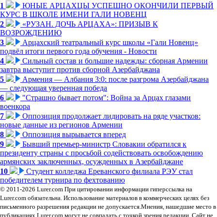
1
ЮНЫЕ АРЦАХЦЫ УСПЕШНО ОКОНЧИЛИ ПЕРВЫЙ
КУРС В ШКОЛЕ ИМЕНИ ГАЛИ НОВЕНЦ
2
«РУЗАН. ДОЧЬ АРЦАХА»: ПРИЗЫВ К
ВОЗРОЖДЕНИЮ
3
Арцахский театральный курс школы «Гали Новенц»
подвёл итоги первого года обучения - Новости
4
Сильный состав и большие надежды: сборная Армении
завтра выступит против сборной Азербайджана
5
Армения — Албания 3:0: после разгрома Азербайджана
— следующая уверенная победа
6
"Страшно бывает потом": Война за Арцах глазами
военкора
7
Оппозиция продолжает лидировать на ряде участков:
новые данные из регионов Армении
8
Оппозиция вырывается вперед
9
Бывший премьер-министр Словакии обратился к
президенту страны с просьбой содействовать освобождению
армянских заключенных, осужденных в Азербайджане
10
Студент колледжа Ереванского филиала РЭУ стал
победителем турнира по фехтованию
© 2011-2026 Lurer.com При цитировании информации гиперссылка на
Lurer.com обязательна. Использование материалов в коммерческих целях без
письменного разрешения редакции не допускается.Мнения, нашедшие место в
публикациях Lurer.com могут не совпадать с точкой зрения редакции. Сайт не