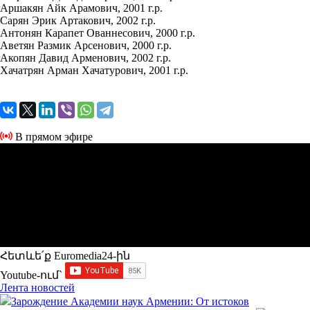
Аршакян Айк Арамович, 2001 г.р.
Сарян Эрик Артакович, 2002 г.р.
Антонян Карапет Ованнесович, 2000 г.р.
Аветян Размик Арсенович, 2000 г.р.
Акопян Давид Арменович, 2002 г.р.
Хачатрян Арман Хачатурович, 2001 г.р.
В прямом эфире
Հետևե՛ք Euromedia24-ին
Youtube-ում`
Лента новостей
Зарождение Академии наук Армении: От истоков