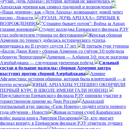
«Рузан. Дочь Арцаха»: история, которая не закончилась
Арцахская деревня как символ традиций и возрождения
«Наша деревня»: как «Дети Арцаха» возвращают домой через
песню - Новости
«РУЗАН. ДОЧЬ АРЦАХА»: ПРИЗЫВ К
ВОЗРОЖДЕНИЮ
"Страшно бывает потом": Война за Арцах
глазами военкора
Студент колледжа Ереванского филиала РЭУ
стал победителем турнира по фехтованию
Женская сборная
Армении по теннису добилась исторического успеха,
вернувшись во II группу спустя 17 лет
В третьем туре турнира
«Билли Джин Кинг» сборная Армении со счётом 3:0 победила
сборную Черногории
Армения — Албания 3:0: после разгрома
Азербайджана — следующая уверенная победа
Сильный
состав и большие надежды: сборная Армении завтра
выступит против сборной Азербайджана
Армяне
Афганистана: история общины, которая была влиятельной — и
почти исчезла
ЮНЫЕ АРЦАХЦЫ УСПЕШНО ОКОНЧИЛИ
ПЕРВЫЙ КУРС В ШКОЛЕ ИМЕНИ ГАЛИ НОВЕНЦ
Представители Ереванского филиала РЭУ приняли участие в
торжественном приеме ко Дню России
Арцахский
театральный курс школы «Гали Новенц» подвёл итоги первого
года обучения - Новости
Живая история судеб Карабахских
войн: вышла книга Дмитрия Писаренко
Те, кто двигает
филиал вперёд: в Ереванском филиале РЭУ отметили лучших
студентов и волонтёров
Москва рассчитывает на