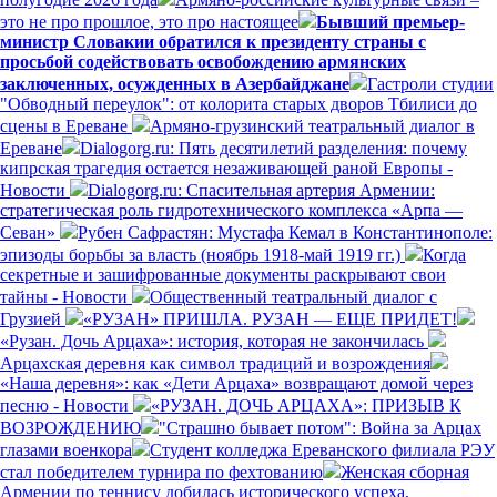
это не про прошлое, это про настоящее
Бывший премьер-
министр Словакии обратился к президенту страны с
просьбой содействовать освобождению армянских
заключенных, осужденных в Азербайджане
Гастроли студии
"Обводный переулок": от колорита старых дворов Тбилиси до
сцены в Ереване
Армяно-грузинский театральный диалог в
Ереване
Dialogorg.ru: Пять десятилетий разделения: почему
кипрская трагедия остается незаживающей раной Европы -
Новости
Dialogorg.ru: Спасительная артерия Армении:
стратегическая роль гидротехнического комплекса «Арпа —
Севан»
Рубен Сафрастян: Мустафа Кемал в Константинополе:
эпизоды борьбы за власть (ноябрь 1918-май 1919 гг.)
Когда
секретные и зашифрованные документы раскрывают свои
тайны - Новости
Общественный театральный диалог с
Грузией
«РУЗАН» ПРИШЛА. РУЗАН — ЕЩЕ ПРИДЕТ!
«Рузан. Дочь Арцаха»: история, которая не закончилась
Арцахская деревня как символ традиций и возрождения
«Наша деревня»: как «Дети Арцаха» возвращают домой через
песню - Новости
«РУЗАН. ДОЧЬ АРЦАХА»: ПРИЗЫВ К
ВОЗРОЖДЕНИЮ
"Страшно бывает потом": Война за Арцах
глазами военкора
Студент колледжа Ереванского филиала РЭУ
стал победителем турнира по фехтованию
Женская сборная
Армении по теннису добилась исторического успеха,