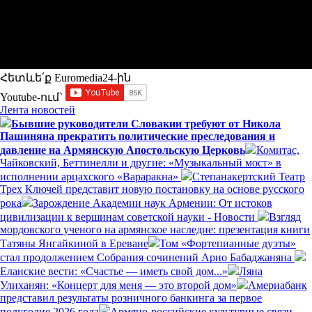
Հետևե՛ք Euromedia24-ին
Youtube-ում`
Лента новостей
Бывшие руководители Словакии требуют от Никола
Пашиняна прекратить политические преследования и
давление на Армянскую Апостольскую Церковь
Комитас,
Чайковский, Беттинелли и другие: «Музыкальный мост» в
исполнении арцахского «Вараракна»
Степанакертский Театр
Трех Ключей представит новую постановку на основе русского
рока
Зарождение Академии наук Армении: От истоков
цивилизации к вершинам советской науки - Новости
Взгляд
мордовского ученого на армянское наследие: презентация книги
Татяны Янгайкиной в Ереване
Том «Фортепианные дуэты»
стал продолжением Собрания сочинений Арно Бабаджаняна
Еланские вести: «Счастье — иметь свой дом...»
Ляна
Улиханян: «Концерт для меня — это второй дом»
Америабанк
представил результаты розничного банкинга за первое
полугодие 2026 года
Армяно-российские культурные связи –