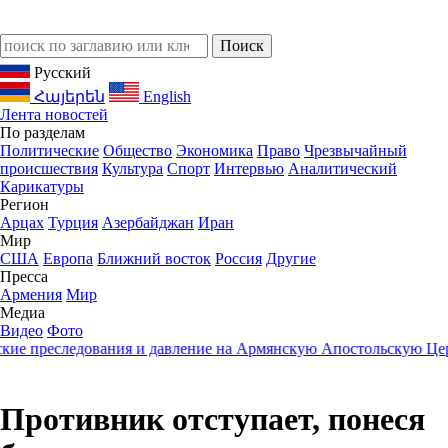
Русский
Հայերեն
English
Лента новостей
По разделам
Политические
Общество
Экономика
Право
Чрезвычайный
происшествия
Культура
Спорт
Интервью
Аналитический
Карикатуры
Регион
Арцах
Турция
Азербайджан
Иран
Мир
США
Европа
Ближний восток
Россия
Другие
Пресса
Армения
Мир
Медиа
Видео
Фото
 преследования и давление на Армянскую Апостольскую Церко
Противник отступает, понеся