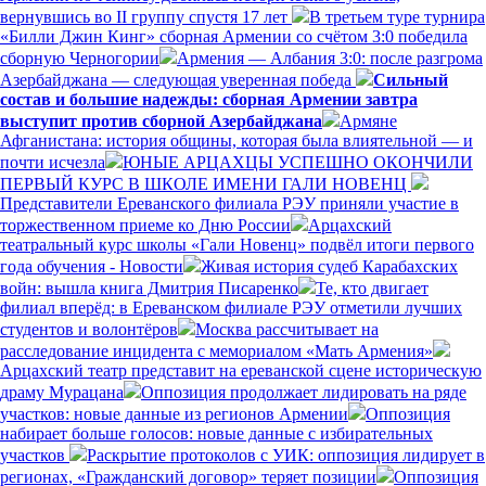
вернувшись во II группу спустя 17 лет
В третьем туре турнира
«Билли Джин Кинг» сборная Армении со счётом 3:0 победила
сборную Черногории
Армения — Албания 3:0: после разгрома
Азербайджана — следующая уверенная победа
Сильный
состав и большие надежды: сборная Армении завтра
выступит против сборной Азербайджана
Армяне
Афганистана: история общины, которая была влиятельной — и
почти исчезла
ЮНЫЕ АРЦАХЦЫ УСПЕШНО ОКОНЧИЛИ
ПЕРВЫЙ КУРС В ШКОЛЕ ИМЕНИ ГАЛИ НОВЕНЦ
Представители Ереванского филиала РЭУ приняли участие в
торжественном приеме ко Дню России
Арцахский
театральный курс школы «Гали Новенц» подвёл итоги первого
года обучения - Новости
Живая история судеб Карабахских
войн: вышла книга Дмитрия Писаренко
Те, кто двигает
филиал вперёд: в Ереванском филиале РЭУ отметили лучших
студентов и волонтёров
Москва рассчитывает на
расследование инцидента с мемориалом «Мать Армения»
Арцахский театр представит на ереванской сцене историческую
драму Мурацана
Оппозиция продолжает лидировать на ряде
участков: новые данные из регионов Армении
Оппозиция
набирает больше голосов: новые данные с избирательных
участков
Раскрытие протоколов с УИК: оппозиция лидирует в
регионах, «Гражданский договор» теряет позиции
Оппозиция