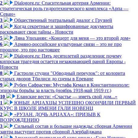
2
Dialogorg.ru: Спасительная артерия Армении:
стратегическая роль гидротехнического комплекса «Арпа —
Севан»
3
Общественный театральный диалог с Грузией
4
Когда секретные и зашифрованные документы
раскрывают свои тайны - Новости
5
Ляна Улиханян: «Концерт для меня — это второй дом»
6
Армяно-российские культурные связи – это не про
прошлое, это про настоящее
7
Dialogorg.ru: Пять десятилетий разделения: почему
кипрская трагедия остается незаживающей раной Европы -
Новости
8
Гастроли студии "Обводный переулок": от колорита
старых дворов Тбилиси до сцены в Ереване
9
Рубен Сафрастян: Мустафа Кемал в Константинополе:
эпизоды борьбы за власть (ноябрь 1918-май 1919 гг.)
10
Еланские вести: «Счастье — иметь свой дом...»
1
ЮНЫЕ АРЦАХЦЫ УСПЕШНО ОКОНЧИЛИ ПЕРВЫЙ
КУРС В ШКОЛЕ ИМЕНИ ГАЛИ НОВЕНЦ
2
«РУЗАН. ДОЧЬ АРЦАХА»: ПРИЗЫВ К
ВОЗРОЖДЕНИЮ
3
Сильный состав и большие надежды: сборная Армении
завтра выступит против сборной Азербайджана
4
Арцахский театральный курс школы «Гали Новенц»