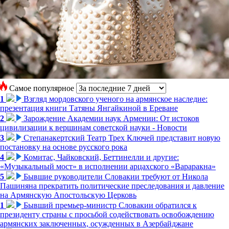
Самое популярное
1
Взгляд мордовского ученого на армянское наследие:
презентация книги Татяны Янгайкиной в Ереване
2
Зарождение Академии наук Армении: От истоков
цивилизации к вершинам советской науки - Новости
3
Степанакертский Театр Трех Ключей представит новую
постановку на основе русского рока
4
Комитас, Чайковский, Беттинелли и другие:
«Музыкальный мост» в исполнении арцахского «Вараракна»
5
Бывшие руководители Словакии требуют от Никола
Пашиняна прекратить политические преследования и давление
на Армянскую Апостольскую Церковь
1
Бывший премьер-министр Словакии обратился к
президенту страны с просьбой содействовать освобождению
армянских заключенных, осужденных в Азербайджане