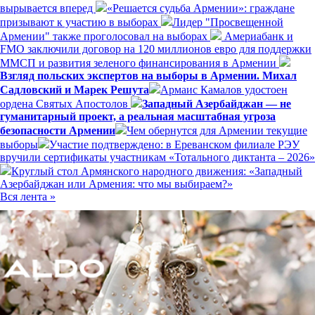
вырывается вперед
«Решается судьба Армении»: граждане
призывают к участию в выборах
Лидер "Просвещенной
Армении" также проголосовал на выборах
Америабанк и
FMO заключили договор на 120 миллионов евро для поддержки
ММСП и развития зеленого финансирования в Армении
Взгляд польских экспертов на выборы в Армении. Михал
Садловский и Марек Решута
Армаис Камалов удостоен
ордена Святых Апостолов
Западный Азербайджан — не
гуманитарный проект, а реальная масштабная угроза
безопасности Армении
Чем обернутся для Армении текущие
выборы
Участие подтверждено: в Ереванском филиале РЭУ
вручили сертификаты участникам «Тотального диктанта – 2026»
Круглый стол Армянского народного движения: «Западный
Азербайджан или Армения: что мы выбираем?»
Вся лента »