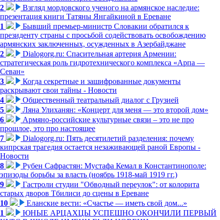
2
Взгляд мордовского ученого на армянское наследие:
презентация книги Татяны Янгайкиной в Ереване
1
Бывший премьер-министр Словакии обратился к
президенту страны с просьбой содействовать освобождению
армянских заключенных, осужденных в Азербайджане
2
Dialogorg.ru: Спасительная артерия Армении:
стратегическая роль гидротехнического комплекса «Арпа —
Севан»
3
Когда секретные и зашифрованные документы
раскрывают свои тайны - Новости
4
Общественный театральный диалог с Грузией
5
Ляна Улиханян: «Концерт для меня — это второй дом»
6
Армяно-российские культурные связи – это не про
прошлое, это про настоящее
7
Dialogorg.ru: Пять десятилетий разделения: почему
кипрская трагедия остается незаживающей раной Европы -
Новости
8
Рубен Сафрастян: Мустафа Кемал в Константинополе:
эпизоды борьбы за власть (ноябрь 1918-май 1919 гг.)
9
Гастроли студии "Обводный переулок": от колорита
старых дворов Тбилиси до сцены в Ереване
10
Еланские вести: «Счастье — иметь свой дом...»
1
ЮНЫЕ АРЦАХЦЫ УСПЕШНО ОКОНЧИЛИ ПЕРВЫЙ