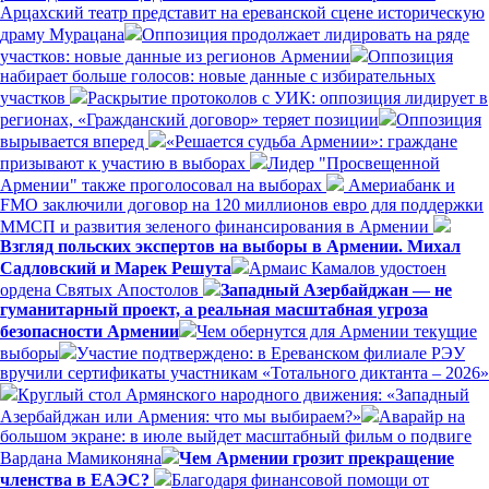
Арцахский театр представит на ереванской сцене историческую
драму Мурацана
Оппозиция продолжает лидировать на ряде
участков: новые данные из регионов Армении
Оппозиция
набирает больше голосов: новые данные с избирательных
участков
Раскрытие протоколов с УИК: оппозиция лидирует в
регионах, «Гражданский договор» теряет позиции
Оппозиция
вырывается вперед
«Решается судьба Армении»: граждане
призывают к участию в выборах
Лидер "Просвещенной
Армении" также проголосовал на выборах
Америабанк и
FMO заключили договор на 120 миллионов евро для поддержки
ММСП и развития зеленого финансирования в Армении
Взгляд польских экспертов на выборы в Армении. Михал
Садловский и Марек Решута
Армаис Камалов удостоен
ордена Святых Апостолов
Западный Азербайджан — не
гуманитарный проект, а реальная масштабная угроза
безопасности Армении
Чем обернутся для Армении текущие
выборы
Участие подтверждено: в Ереванском филиале РЭУ
вручили сертификаты участникам «Тотального диктанта – 2026»
Круглый стол Армянского народного движения: «Западный
Азербайджан или Армения: что мы выбираем?»
Аварайр на
большом экране: в июле выйдет масштабный фильм о подвиге
Вардана Мамиконяна
Чем Армении грозит прекращение
членства в ЕАЭС?
Благодаря финансовой помощи от