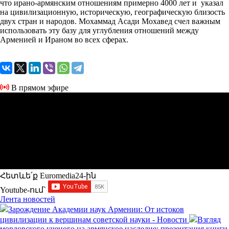
что ирано-армянским отношениям примерно 4000 лет и указал
на цивилизационную, историческую, географическую близость
двух стран и народов. Мохаммад Асади Мохавед счел важным
использовать эту базу для углубления отношений между
Арменией и Ираном во всех сферах.
В прямом эфире
Հետևե՛ք Euromedia24-ին
Youtube-ում`
Лента новостей
Зарождение Академии наук Армении: От истоков
цивилизации к вершинам советской науки - Новости
Взгляд
мордовского ученого на армянское наследие: презентация книги