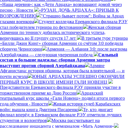
«Наша деревня»: как «Дети Арцаха» возвращают домой через
песню - Новости
«РУЗАН. ДОЧЬ АРЦАХА»: ПРИЗЫВ К
ВОЗРОЖДЕНИЮ
"Страшно бывает потом": Война за Арцах
глазами военкора
Студент колледжа Ереванского филиала РЭУ
стал победителем турнира по фехтованию
Женская сборная
Армении по теннису добилась исторического успеха,
вернувшись во II группу спустя 17 лет
В третьем туре турнира
«Билли Джин Кинг» сборная Армении со счётом 3:0 победила
сборную Черногории
Армения — Албания 3:0: после разгрома
Азербайджана — следующая уверенная победа
Сильный
состав и большие надежды: сборная Армении завтра
выступит против сборной Азербайджана
Армяне
Афганистана: история общины, которая была влиятельной — и
почти исчезла
ЮНЫЕ АРЦАХЦЫ УСПЕШНО ОКОНЧИЛИ
ПЕРВЫЙ КУРС В ШКОЛЕ ИМЕНИ ГАЛИ НОВЕНЦ
Представители Ереванского филиала РЭУ приняли участие в
торжественном приеме ко Дню России
Арцахский
театральный курс школы «Гали Новенц» подвёл итоги первого
года обучения - Новости
Живая история судеб Карабахских
войн: вышла книга Дмитрия Писаренко
Те, кто двигает
филиал вперёд: в Ереванском филиале РЭУ отметили лучших
студентов и волонтёров
Москва рассчитывает на
расследование инцидента с мемориалом «Мать Армения»