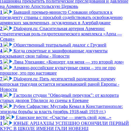
Пашиняна прекратить политические преследования и давление
на Армянскую Апостольскую Церковь
1
Бывший премьер-министр Словакии обратился к
президенту страны с просьбой содействовать освобождению
армянских заключенных, осужденных в Азербайджане
2
Dialogorg.ru: Спасительная артерия Армении:
стратегическая роль гидротехнического комплекса «Арпа —
Севан»
3
Общественный театральный диалог с Грузией
4
Когда секретные и зашифрованные документы
раскрывают свои тайны - Новости
5
Ляна Улиханян: «Концерт для меня — это второй дом»
6
Армяно-российские культурные связи – это не про
прошлое, это про настоящее
7
Dialogorg.ru: Пять десятилетий разделения: почему
кипрская трагедия остается незаживающей раной Европы -
Новости
8
Гастроли студии "Обводный переулок": от колорита
старых дворов Тбилиси до сцены в Ереване
9
Рубен Сафрастян: Мустафа Кемал в Константинополе:
эпизоды борьбы за власть (ноябрь 1918-май 1919 гг.)
10
Еланские вести: «Счастье — иметь свой дом...»
1
ЮНЫЕ АРЦАХЦЫ УСПЕШНО ОКОНЧИЛИ ПЕРВЫЙ
КУРС В ШКОЛЕ ИМЕНИ ГАЛИ НОВЕНЦ