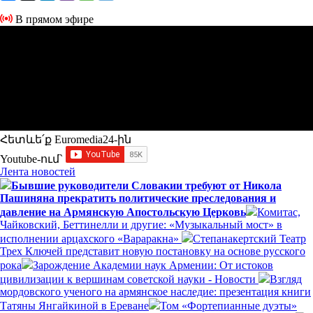
В прямом эфире
Հետևե՛ք Euromedia24-ին
Youtube-ում`
Лента новостей
Бывшие руководители Словакии требуют от Никола
Пашиняна прекратить политические преследования и
давление на Армянскую Апостольскую Церковь
Комитас,
Чайковский, Беттинелли и другие: «Музыкальный мост» в
исполнении арцахского «Вараракна»
Степанакертский Театр
Трех Ключей представит новую постановку на основе русского
рока
Зарождение Академии наук Армении: От истоков
цивилизации к вершинам советской науки - Новости
Взгляд
мордовского ученого на армянское наследие: презентация книги
Татяны Янгайкиной в Ереване
Том «Фортепианные дуэты»