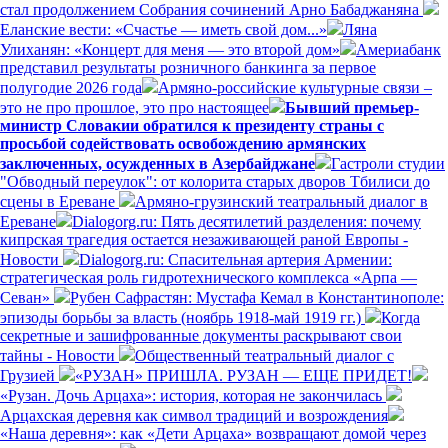
стал продолжением Собрания сочинений Арно Бабаджаняна
Еланские вести: «Счастье — иметь свой дом...»
Ляна
Улиханян: «Концерт для меня — это второй дом»
Америабанк
представил результаты розничного банкинга за первое
полугодие 2026 года
Армяно-российские культурные связи –
это не про прошлое, это про настоящее
Бывший премьер-
министр Словакии обратился к президенту страны с
просьбой содействовать освобождению армянских
заключенных, осужденных в Азербайджане
Гастроли студии
"Обводный переулок": от колорита старых дворов Тбилиси до
сцены в Ереване
Армяно-грузинский театральный диалог в
Ереване
Dialogorg.ru: Пять десятилетий разделения: почему
кипрская трагедия остается незаживающей раной Европы -
Новости
Dialogorg.ru: Спасительная артерия Армении:
стратегическая роль гидротехнического комплекса «Арпа —
Севан»
Рубен Сафрастян: Мустафа Кемал в Константинополе:
эпизоды борьбы за власть (ноябрь 1918-май 1919 гг.)
Когда
секретные и зашифрованные документы раскрывают свои
тайны - Новости
Общественный театральный диалог с
Грузией
«РУЗАН» ПРИШЛА. РУЗАН — ЕЩЕ ПРИДЕТ!
«Рузан. Дочь Арцаха»: история, которая не закончилась
Арцахская деревня как символ традиций и возрождения
«Наша деревня»: как «Дети Арцаха» возвращают домой через