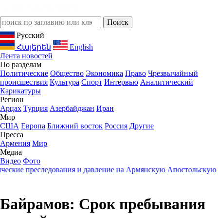
Русский
Հայերեն
English
Лента новостей
По разделам
Политические
Общество
Экономика
Право
Чрезвычайный
происшествия
Культура
Спорт
Интервью
Аналитический
Карикатуры
Регион
Арцах
Турция
Азербайджан
Иран
Мир
США
Европа
Ближний восток
Россия
Другие
Пресса
Армения
Мир
Медиа
Видео
Фото
кие преследования и давление на Армянскую Апостольскую Це
Байрамов: Срок пребывания