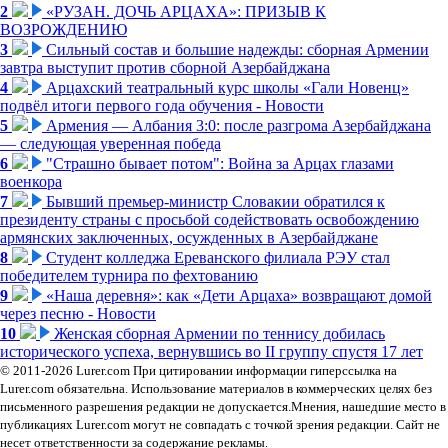
2
«РУЗАН. ДОЧЬ АРЦАХА»: ПРИЗЫВ К
ВОЗРОЖДЕНИЮ
3
Сильный состав и большие надежды: сборная Армении
завтра выступит против сборной Азербайджана
4
Арцахский театральный курс школы «Гали Новенц»
подвёл итоги первого года обучения - Новости
5
Армения — Албания 3:0: после разгрома Азербайджана
— следующая уверенная победа
6
"Страшно бывает потом": Война за Арцах глазами
военкора
7
Бывший премьер-министр Словакии обратился к
президенту страны с просьбой содействовать освобождению
армянских заключенных, осужденных в Азербайджане
8
Студент колледжа Ереванского филиала РЭУ стал
победителем турнира по фехтованию
9
«Наша деревня»: как «Дети Арцаха» возвращают домой
через песню - Новости
10
Женская сборная Армении по теннису добилась
исторического успеха, вернувшись во II группу спустя 17 лет
© 2011-2026 Lurer.com При цитировании информации гиперссылка на
Lurer.com обязательна. Использование материалов в коммерческих целях без
письменного разрешения редакции не допускается.Мнения, нашедшие место в
публикациях Lurer.com могут не совпадать с точкой зрения редакции. Сайт не
несет ответственности за содержание рекламы.