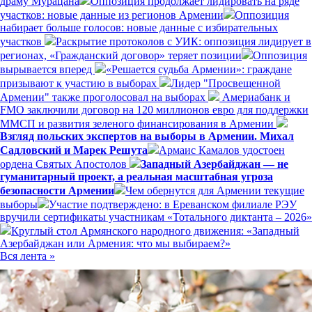
драму Мурацана
Оппозиция продолжает лидировать на ряде
участков: новые данные из регионов Армении
Оппозиция
набирает больше голосов: новые данные с избирательных
участков
Раскрытие протоколов с УИК: оппозиция лидирует в
регионах, «Гражданский договор» теряет позиции
Оппозиция
вырывается вперед
«Решается судьба Армении»: граждане
призывают к участию в выборах
Лидер "Просвещенной
Армении" также проголосовал на выборах
Америабанк и
FMO заключили договор на 120 миллионов евро для поддержки
ММСП и развития зеленого финансирования в Армении
Взгляд польских экспертов на выборы в Армении. Михал
Садловский и Марек Решута
Армаис Камалов удостоен
ордена Святых Апостолов
Западный Азербайджан — не
гуманитарный проект, а реальная масштабная угроза
безопасности Армении
Чем обернутся для Армении текущие
выборы
Участие подтверждено: в Ереванском филиале РЭУ
вручили сертификаты участникам «Тотального диктанта – 2026»
Круглый стол Армянского народного движения: «Западный
Азербайджан или Армения: что мы выбираем?»
Вся лента »