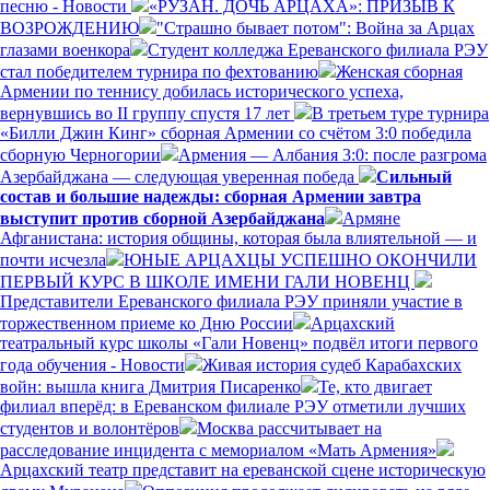
песню - Новости
«РУЗАН. ДОЧЬ АРЦАХА»: ПРИЗЫВ К
ВОЗРОЖДЕНИЮ
"Страшно бывает потом": Война за Арцах
глазами военкора
Студент колледжа Ереванского филиала РЭУ
стал победителем турнира по фехтованию
Женская сборная
Армении по теннису добилась исторического успеха,
вернувшись во II группу спустя 17 лет
В третьем туре турнира
«Билли Джин Кинг» сборная Армении со счётом 3:0 победила
сборную Черногории
Армения — Албания 3:0: после разгрома
Азербайджана — следующая уверенная победа
Сильный
состав и большие надежды: сборная Армении завтра
выступит против сборной Азербайджана
Армяне
Афганистана: история общины, которая была влиятельной — и
почти исчезла
ЮНЫЕ АРЦАХЦЫ УСПЕШНО ОКОНЧИЛИ
ПЕРВЫЙ КУРС В ШКОЛЕ ИМЕНИ ГАЛИ НОВЕНЦ
Представители Ереванского филиала РЭУ приняли участие в
торжественном приеме ко Дню России
Арцахский
театральный курс школы «Гали Новенц» подвёл итоги первого
года обучения - Новости
Живая история судеб Карабахских
войн: вышла книга Дмитрия Писаренко
Те, кто двигает
филиал вперёд: в Ереванском филиале РЭУ отметили лучших
студентов и волонтёров
Москва рассчитывает на
расследование инцидента с мемориалом «Мать Армения»
Арцахский театр представит на ереванской сцене историческую