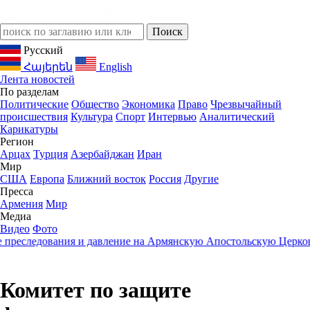
Русский
Հայերեն
English
Лента новостей
По разделам
Политические
Общество
Экономика
Право
Чрезвычайный
происшествия
Культура
Спорт
Интервью
Аналитический
Карикатуры
Регион
Арцах
Турция
Азербайджан
Иран
Мир
США
Европа
Ближний восток
Россия
Другие
Пресса
Армения
Мир
Медиа
Видео
Фото
следования и давление на Армянскую Апостольскую Церковь
23
Комитет по защите