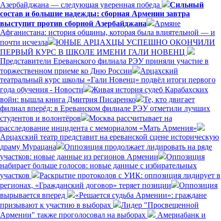
Азербайджана — следующая уверенная победа
Сильный
состав и большие надежды: сборная Армении завтра
выступит против сборной Азербайджана
Армяне
Афганистана: история общины, которая была влиятельной — и
почти исчезла
ЮНЫЕ АРЦАХЦЫ УСПЕШНО ОКОНЧИЛИ
ПЕРВЫЙ КУРС В ШКОЛЕ ИМЕНИ ГАЛИ НОВЕНЦ
Представители Ереванского филиала РЭУ приняли участие в
торжественном приеме ко Дню России
Арцахский
театральный курс школы «Гали Новенц» подвёл итоги первого
года обучения - Новости
Живая история судеб Карабахских
войн: вышла книга Дмитрия Писаренко
Те, кто двигает
филиал вперёд: в Ереванском филиале РЭУ отметили лучших
студентов и волонтёров
Москва рассчитывает на
расследование инцидента с мемориалом «Мать Армения»
Арцахский театр представит на ереванской сцене историческую
драму Мурацана
Оппозиция продолжает лидировать на ряде
участков: новые данные из регионов Армении
Оппозиция
набирает больше голосов: новые данные с избирательных
участков
Раскрытие протоколов с УИК: оппозиция лидирует в
регионах, «Гражданский договор» теряет позиции
Оппозиция
вырывается вперед
«Решается судьба Армении»: граждане
призывают к участию в выборах
Лидер "Просвещенной
Армении" также проголосовал на выборах
Америабанк и