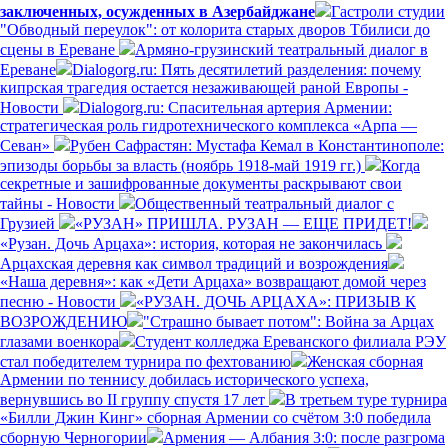
заключенных, осужденных в Азербайджане
Гастроли студии
"Обводный переулок": от колорита старых дворов Тбилиси до
сцены в Ереване
Армяно-грузинский театральный диалог в
Ереване
Dialogorg.ru: Пять десятилетий разделения: почему
кипрская трагедия остается незаживающей раной Европы -
Новости
Dialogorg.ru: Спасительная артерия Армении:
стратегическая роль гидротехнического комплекса «Арпа —
Севан»
Рубен Сафрастян: Мустафа Кемал в Константинополе:
эпизоды борьбы за власть (ноябрь 1918-май 1919 гг.)
Когда
секретные и зашифрованные документы раскрывают свои
тайны - Новости
Общественный театральный диалог с
Грузией
«РУЗАН» ПРИШЛА. РУЗАН — ЕЩЕ ПРИДЕТ!
«Рузан. Дочь Арцаха»: история, которая не закончилась
Арцахская деревня как символ традиций и возрождения
«Наша деревня»: как «Дети Арцаха» возвращают домой через
песню - Новости
«РУЗАН. ДОЧЬ АРЦАХА»: ПРИЗЫВ К
ВОЗРОЖДЕНИЮ
"Страшно бывает потом": Война за Арцах
глазами военкора
Студент колледжа Ереванского филиала РЭУ
стал победителем турнира по фехтованию
Женская сборная
Армении по теннису добилась исторического успеха,
вернувшись во II группу спустя 17 лет
В третьем туре турнира
«Билли Джин Кинг» сборная Армении со счётом 3:0 победила
сборную Черногории
Армения — Албания 3:0: после разгрома