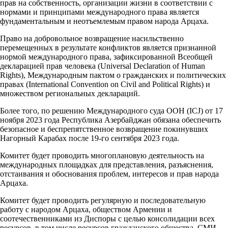
прав на собственность, организации жизни в соответствии с
нормами и принципами международного права является
фундаментальным и неотъемлемым правом народа Арцаха.
Право на добровольное возвращение насильственно
перемещенных в результате конфликтов является признанной
нормой международного права, зафиксированной Всеобщей
декларацией прав человека (Universal Declaration of Human
Rights), Международным пактом о гражданских и политических
правах (International Convention on Civil and Political Rights) и
множеством региональных деклараций.
Более того, по решению Международного суда ООН (ICJ) от 17
ноября 2023 года Республика Азербайджан обязана обеспечить
безопасное и беспрепятственное возвращение покинувших
Нагорный Карабах после 19-го сентября 2023 года.
Комитет будет проводить многоплановую деятельность на
международных площадках для представления, разъяснения,
отстаивания и обоснования проблем, интересов и прав народа
Арцаха.
Комитет будет проводить регулярную и последовательную
работу с народом Арцаха, обществом Армении и
соотечественниками из Диспоры с целью консолидации всех
ресурсов, в том числе ресурсов гражданского общества, СМИ,