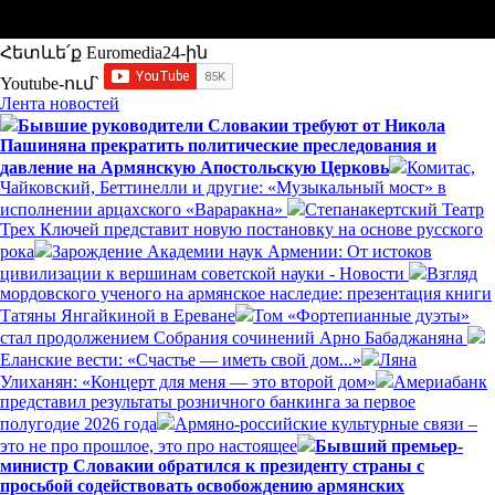
Հետևե՛ք Euromedia24-ին
Youtube-ում`
Лента новостей
Бывшие руководители Словакии требуют от Никола
Пашиняна прекратить политические преследования и
давление на Армянскую Апостольскую Церковь
Комитас,
Чайковский, Беттинелли и другие: «Музыкальный мост» в
исполнении арцахского «Вараракна»
Степанакертский Театр
Трех Ключей представит новую постановку на основе русского
рока
Зарождение Академии наук Армении: От истоков
цивилизации к вершинам советской науки - Новости
Взгляд
мордовского ученого на армянское наследие: презентация книги
Татяны Янгайкиной в Ереване
Том «Фортепианные дуэты»
стал продолжением Собрания сочинений Арно Бабаджаняна
Еланские вести: «Счастье — иметь свой дом...»
Ляна
Улиханян: «Концерт для меня — это второй дом»
Америабанк
представил результаты розничного банкинга за первое
полугодие 2026 года
Армяно-российские культурные связи –
это не про прошлое, это про настоящее
Бывший премьер-
министр Словакии обратился к президенту страны с
просьбой содействовать освобождению армянских