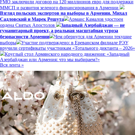
FMO заключили договор на 120 миллионов евро для поддержки
ММСП и развития зеленого финансирования в Армении
Взгляд польских экспертов на выборы в Армении. Михал
Садловский и Марек Решута
Армаис Камалов удостоен
ордена Святых Апостолов
Западный Азербайджан — не
гуманитарный проект, а реальная масштабная угроза
безопасности Армении
Чем обернутся для Армении текущие
выборы
Участие подтверждено: в Ереванском филиале РЭУ
вручили сертификаты участникам «Тотального диктанта – 2026»
Круглый стол Армянского народного движения: «Западный
Азербайджан или Армения: что мы выбираем?»
Вся лента »