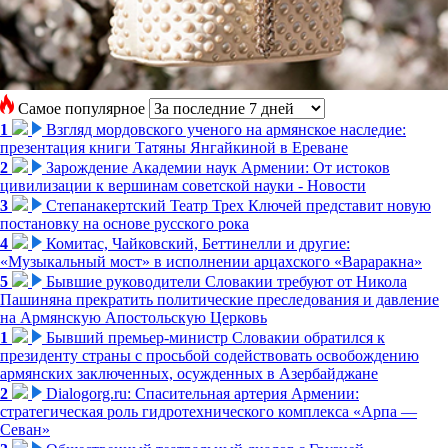
Самое популярное
1
Взгляд мордовского ученого на армянское наследие:
презентация книги Татяны Янгайкиной в Ереване
2
Зарождение Академии наук Армении: От истоков
цивилизации к вершинам советской науки - Новости
3
Степанакертский Театр Трех Ключей представит новую
постановку на основе русского рока
4
Комитас, Чайковский, Беттинелли и другие:
«Музыкальный мост» в исполнении арцахского «Вараракна»
5
Бывшие руководители Словакии требуют от Никола
Пашиняна прекратить политические преследования и давление
на Армянскую Апостольскую Церковь
1
Бывший премьер-министр Словакии обратился к
президенту страны с просьбой содействовать освобождению
армянских заключенных, осужденных в Азербайджане
2
Dialogorg.ru: Спасительная артерия Армении:
стратегическая роль гидротехнического комплекса «Арпа —
Севан»