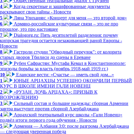
3
Общественный театральный диалог с Грузией
4
Когда секретные и зашифрованные документы
раскрывают свои тайны - Новости
5
Ляна Улиханян: «Концерт для меня — это второй дом»
6
Армяно-российские культурные связи – это не про
прошлое, это про настоящее
7
Dialogorg.ru: Пять десятилетий разделения: почему
кипрская трагедия остается незаживающей раной Европы -
Новости
8
Гастроли студии "Обводный переулок": от колорита
старых дворов Тбилиси до сцены в Ереване
9
Рубен Сафрастян: Мустафа Кемал в Константинополе:
эпизоды борьбы за власть (ноябрь 1918-май 1919 гг.)
10
Еланские вести: «Счастье — иметь свой дом...»
1
ЮНЫЕ АРЦАХЦЫ УСПЕШНО ОКОНЧИЛИ ПЕРВЫЙ
КУРС В ШКОЛЕ ИМЕНИ ГАЛИ НОВЕНЦ
2
«РУЗАН. ДОЧЬ АРЦАХА»: ПРИЗЫВ К
ВОЗРОЖДЕНИЮ
3
Сильный состав и большие надежды: сборная Армении
завтра выступит против сборной Азербайджана
4
Арцахский театральный курс школы «Гали Новенц»
подвёл итоги первого года обучения - Новости
5
Армения — Албания 3:0: после разгрома Азербайджана
— следующая уверенная победа