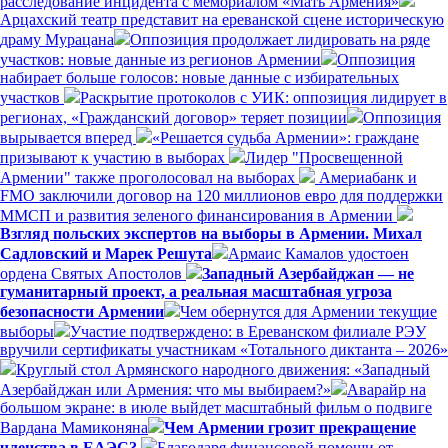
расследование инцидента с мемориалом «Мать Армения»
Арцахский театр представит на ереванской сцене историческую
драму Мурацана
Оппозиция продолжает лидировать на ряде
участков: новые данные из регионов Армении
Оппозиция
набирает больше голосов: новые данные с избирательных
участков
Раскрытие протоколов с УИК: оппозиция лидирует в
регионах, «Гражданский договор» теряет позиции
Оппозиция
вырывается вперед
«Решается судьба Армении»: граждане
призывают к участию в выборах
Лидер "Просвещенной
Армении" также проголосовал на выборах
Америабанк и
FMO заключили договор на 120 миллионов евро для поддержки
ММСП и развития зеленого финансирования в Армении
Взгляд польских экспертов на выборы в Армении. Михал
Садловский и Марек Решута
Армаис Камалов удостоен
ордена Святых Апостолов
Западный Азербайджан — не
гуманитарный проект, а реальная масштабная угроза
безопасности Армении
Чем обернутся для Армении текущие
выборы
Участие подтверждено: в Ереванском филиале РЭУ
вручили сертификаты участникам «Тотального диктанта – 2026»
Круглый стол Армянского народного движения: «Западный
Азербайджан или Армения: что мы выбираем?»
Аварайр на
большом экране: в июле выйдет масштабный фильм о подвиге
Вардана Мамиконяна
Чем Армении грозит прекращение
членства в ЕАЭС?
Благодаря финансовой помощи от