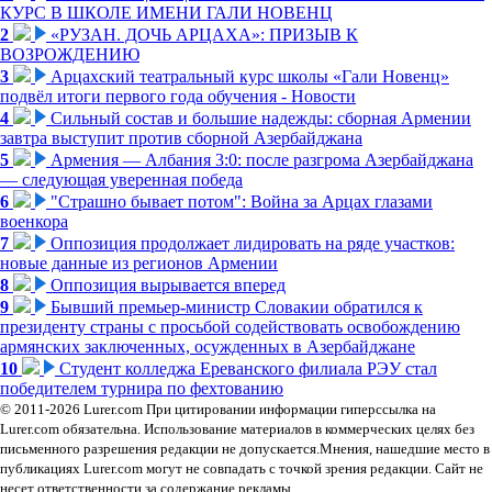
КУРС В ШКОЛЕ ИМЕНИ ГАЛИ НОВЕНЦ
2
«РУЗАН. ДОЧЬ АРЦАХА»: ПРИЗЫВ К
ВОЗРОЖДЕНИЮ
3
Арцахский театральный курс школы «Гали Новенц»
подвёл итоги первого года обучения - Новости
4
Сильный состав и большие надежды: сборная Армении
завтра выступит против сборной Азербайджана
5
Армения — Албания 3:0: после разгрома Азербайджана
— следующая уверенная победа
6
"Страшно бывает потом": Война за Арцах глазами
военкора
7
Оппозиция продолжает лидировать на ряде участков:
новые данные из регионов Армении
8
Оппозиция вырывается вперед
9
Бывший премьер-министр Словакии обратился к
президенту страны с просьбой содействовать освобождению
армянских заключенных, осужденных в Азербайджане
10
Студент колледжа Ереванского филиала РЭУ стал
победителем турнира по фехтованию
© 2011-2026 Lurer.com При цитировании информации гиперссылка на
Lurer.com обязательна. Использование материалов в коммерческих целях без
письменного разрешения редакции не допускается.Мнения, нашедшие место в
публикациях Lurer.com могут не совпадать с точкой зрения редакции. Сайт не
несет ответственности за содержание рекламы.