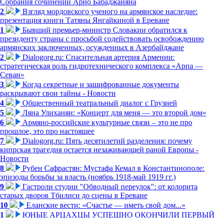
Собрания сочинений Арно Бабаджаняна
2
Взгляд мордовского ученого на армянское наследие:
презентация книги Татяны Янгайкиной в Ереване
1
Бывший премьер-министр Словакии обратился к
президенту страны с просьбой содействовать освобождению
армянских заключенных, осужденных в Азербайджане
2
Dialogorg.ru: Спасительная артерия Армении:
стратегическая роль гидротехнического комплекса «Арпа —
Севан»
3
Когда секретные и зашифрованные документы
раскрывают свои тайны - Новости
4
Общественный театральный диалог с Грузией
5
Ляна Улиханян: «Концерт для меня — это второй дом»
6
Армяно-российские культурные связи – это не про
прошлое, это про настоящее
7
Dialogorg.ru: Пять десятилетий разделения: почему
кипрская трагедия остается незаживающей раной Европы -
Новости
8
Рубен Сафрастян: Мустафа Кемал в Константинополе:
эпизоды борьбы за власть (ноябрь 1918-май 1919 гг.)
9
Гастроли студии "Обводный переулок": от колорита
старых дворов Тбилиси до сцены в Ереване
10
Еланские вести: «Счастье — иметь свой дом...»
1
ЮНЫЕ АРЦАХЦЫ УСПЕШНО ОКОНЧИЛИ ПЕРВЫЙ