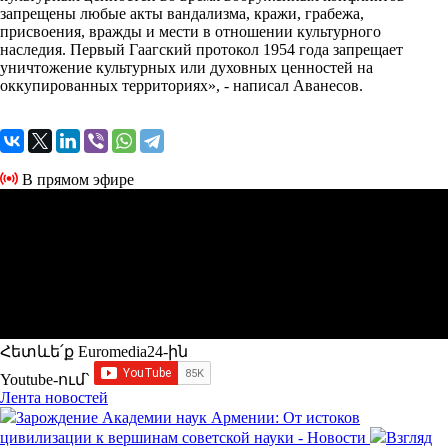
запрещены любые акты вандализма, кражи, грабежа,
присвоения, вражды и мести в отношении культурного
наследия. Первый Гаагский протокол 1954 года запрещает
уничтожение культурных или духовных ценностей на
оккупированных территориях», - написал Аванесов.
В прямом эфире
Հետևե՛ք Euromedia24-ին
Youtube-ում`
Лента новостей
Зарождение Академии наук Армении: От истоков
цивилизации к вершинам советской науки - Новости
Взгляд