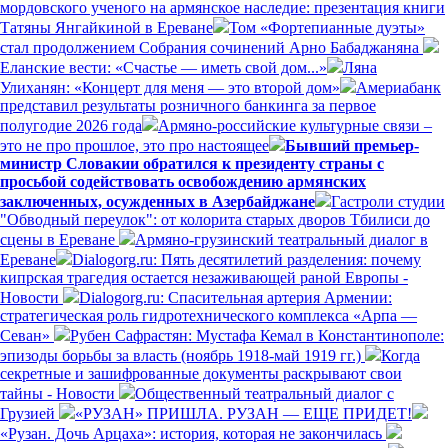
мордовского ученого на армянское наследие: презентация книги
Татяны Янгайкиной в Ереване
Том «Фортепианные дуэты»
стал продолжением Собрания сочинений Арно Бабаджаняна
Еланские вести: «Счастье — иметь свой дом...»
Ляна
Улиханян: «Концерт для меня — это второй дом»
Америабанк
представил результаты розничного банкинга за первое
полугодие 2026 года
Армяно-российские культурные связи –
это не про прошлое, это про настоящее
Бывший премьер-
министр Словакии обратился к президенту страны с
просьбой содействовать освобождению армянских
заключенных, осужденных в Азербайджане
Гастроли студии
"Обводный переулок": от колорита старых дворов Тбилиси до
сцены в Ереване
Армяно-грузинский театральный диалог в
Ереване
Dialogorg.ru: Пять десятилетий разделения: почему
кипрская трагедия остается незаживающей раной Европы -
Новости
Dialogorg.ru: Спасительная артерия Армении:
стратегическая роль гидротехнического комплекса «Арпа —
Севан»
Рубен Сафрастян: Мустафа Кемал в Константинополе:
эпизоды борьбы за власть (ноябрь 1918-май 1919 гг.)
Когда
секретные и зашифрованные документы раскрывают свои
тайны - Новости
Общественный театральный диалог с
Грузией
«РУЗАН» ПРИШЛА. РУЗАН — ЕЩЕ ПРИДЕТ!
«Рузан. Дочь Арцаха»: история, которая не закончилась