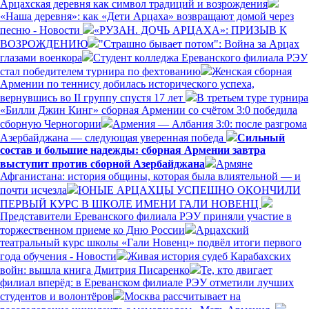
Арцахская деревня как символ традиций и возрождения
«Наша деревня»: как «Дети Арцаха» возвращают домой через
песню - Новости
«РУЗАН. ДОЧЬ АРЦАХА»: ПРИЗЫВ К
ВОЗРОЖДЕНИЮ
"Страшно бывает потом": Война за Арцах
глазами военкора
Студент колледжа Ереванского филиала РЭУ
стал победителем турнира по фехтованию
Женская сборная
Армении по теннису добилась исторического успеха,
вернувшись во II группу спустя 17 лет
В третьем туре турнира
«Билли Джин Кинг» сборная Армении со счётом 3:0 победила
сборную Черногории
Армения — Албания 3:0: после разгрома
Азербайджана — следующая уверенная победа
Сильный
состав и большие надежды: сборная Армении завтра
выступит против сборной Азербайджана
Армяне
Афганистана: история общины, которая была влиятельной — и
почти исчезла
ЮНЫЕ АРЦАХЦЫ УСПЕШНО ОКОНЧИЛИ
ПЕРВЫЙ КУРС В ШКОЛЕ ИМЕНИ ГАЛИ НОВЕНЦ
Представители Ереванского филиала РЭУ приняли участие в
торжественном приеме ко Дню России
Арцахский
театральный курс школы «Гали Новенц» подвёл итоги первого
года обучения - Новости
Живая история судеб Карабахских
войн: вышла книга Дмитрия Писаренко
Те, кто двигает
филиал вперёд: в Ереванском филиале РЭУ отметили лучших
студентов и волонтёров
Москва рассчитывает на