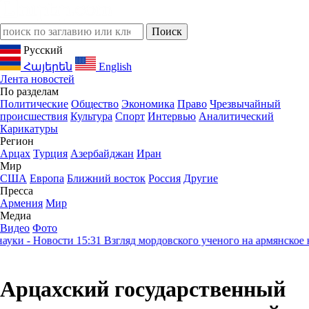
Русский
Հայերեն
English
Лента новостей
По разделам
Политические
Общество
Экономика
Право
Чрезвычайный
происшествия
Культура
Спорт
Интервью
Аналитический
Карикатуры
Регион
Арцах
Турция
Азербайджан
Иран
Мир
США
Европа
Ближний восток
Россия
Другие
Пресса
Армения
Мир
Медиа
Видео
Фото
и - Новости
15:31
Взгляд мордовского ученого на армянское нас
Арцахский государственный