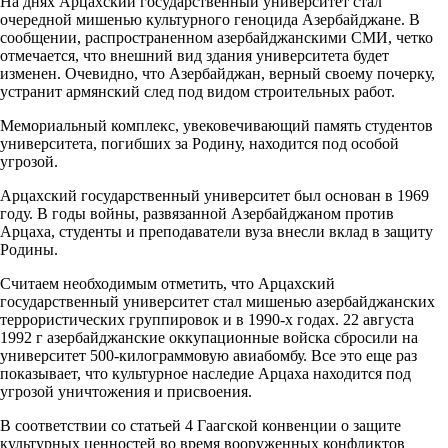
На днях Арцахский государственный университет стал
очередной мишенью культурного геноцида Азербайджане. В
сообщении, распространенном азербайджанскими СМИ, четко
отмечается, что внешний вид здания университета будет
изменен. Очевидно, что Азербайджан, верный своему почерку,
устранит армянский след под видом строительных работ.
Мемориальный комплекс, увековечивающий память студентов
университета, погибших за Родину, находится под особой
угрозой.
Арцахский государственный университет был основан в 1969
году. В годы войны, развязанной Азербайджаном против
Арцаха, студенты и преподаватели вуза внесли вклад в защиту
Родины.
Считаем необходимым отметить, что Арцахский
государственный университет стал мишенью азербайджанских
террористических группировок и в 1990-х годах. 22 августа
1992 г азербайджанские оккупационные войска сбросили на
университет 500-килограммовую авиабомбу. Все это еще раз
показывает, что культурное наследие Арцаха находится под
угрозой уничтожения и присвоения.
В соответствии со статьей 4 Гаагской конвенции о защите
культурных ценностей во время вооруженных конфликтов