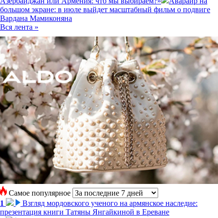
Азербайджан или Армения: что мы выбираем?»
Аварайр на
большом экране: в июле выйдет масштабный фильм о подвиге
Вардана Мамиконяна
Вся лента »
Самое популярное
1
Взгляд мордовского ученого на армянское наследие:
презентация книги Татяны Янгайкиной в Ереване