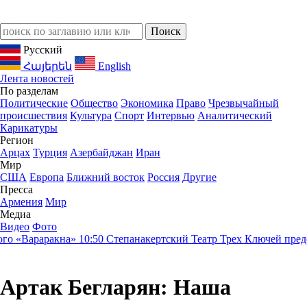
Русский
Հայերեն
English
Лента новостей
По разделам
Политические
Общество
Экономика
Право
Чрезвычайный
происшествия
Культура
Спорт
Интервью
Аналитический
Карикатуры
Регион
Арцах
Турция
Азербайджан
Иран
Мир
США
Европа
Ближний восток
Россия
Другие
Пресса
Армения
Мир
Медиа
Видео
Фото
 «Вараракна»
10:50
Степанакертский Театр Трех Ключей представ
Артак Бегларян: Наша