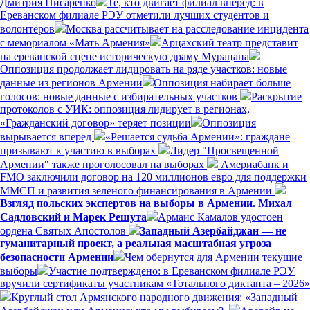
Дмитрия Писаренко
Те, кто двигает филиал вперёд: в
Ереванском филиале РЭУ отметили лучших студентов и
волонтёров
Москва рассчитывает на расследование инцидента
с мемориалом «Мать Армения»
Арцахский театр представит
на ереванской сцене историческую драму Мурацана
Оппозиция продолжает лидировать на ряде участков: новые
данные из регионов Армении
Оппозиция набирает больше
голосов: новые данные с избирательных участков
Раскрытие
протоколов с УИК: оппозиция лидирует в регионах,
«Гражданский договор» теряет позиции
Оппозиция
вырывается вперед
«Решается судьба Армении»: граждане
призывают к участию в выборах
Лидер "Просвещенной
Армении" также проголосовал на выборах
Америабанк и
FMO заключили договор на 120 миллионов евро для поддержки
ММСП и развития зеленого финансирования в Армении
Взгляд польских экспертов на выборы в Армении. Михал
Садловский и Марек Решута
Армаис Камалов удостоен
ордена Святых Апостолов
Западный Азербайджан — не
гуманитарный проект, а реальная масштабная угроза
безопасности Армении
Чем обернутся для Армении текущие
выборы
Участие подтверждено: в Ереванском филиале РЭУ
вручили сертификаты участникам «Тотального диктанта – 2026»
Круглый стол Армянского народного движения: «Западный