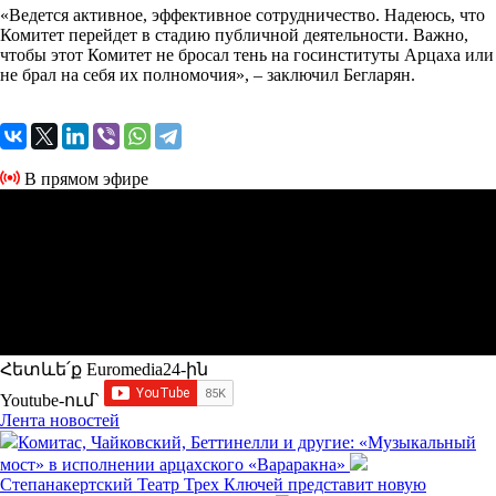
«Ведется активное, эффективное сотрудничество. Надеюсь, что
Комитет перейдет в стадию публичной деятельности. Важно,
чтобы этот Комитет не бросал тень на госинституты Арцаха или
не брал на себя их полномочия», – заключил Бегларян.
В прямом эфире
Հետևե՛ք Euromedia24-ին
Youtube-ում`
Лента новостей
Комитас, Чайковский, Беттинелли и другие: «Музыкальный
мост» в исполнении арцахского «Вараракна»
Степанакертский Театр Трех Ключей представит новую