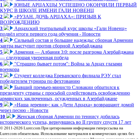
1
ЮНЫЕ АРЦАХЦЫ УСПЕШНО ОКОНЧИЛИ ПЕРВЫЙ
КУРС В ШКОЛЕ ИМЕНИ ГАЛИ НОВЕНЦ
2
«РУЗАН. ДОЧЬ АРЦАХА»: ПРИЗЫВ К
ВОЗРОЖДЕНИЮ
3
Арцахский театральный курс школы «Гали Новенц»
подвёл итоги первого года обучения - Новости
4
Сильный состав и большие надежды: сборная Армении
завтра выступит против сборной Азербайджана
5
Армения — Албания 3:0: после разгрома Азербайджана
— следующая уверенная победа
6
"Страшно бывает потом": Война за Арцах глазами
военкора
7
Студент колледжа Ереванского филиала РЭУ стал
победителем турнира по фехтованию
8
Бывший премьер-министр Словакии обратился к
президенту страны с просьбой содействовать освобождению
армянских заключенных, осужденных в Азербайджане
9
«Наша деревня»: как «Дети Арцаха» возвращают домой
через песню - Новости
10
Женская сборная Армении по теннису добилась
исторического успеха, вернувшись во II группу спустя 17 лет
© 2011-2026 Lurer.com При цитировании информации гиперссылка на
Lurer.com обязательна. Использование материалов в коммерческих целях без