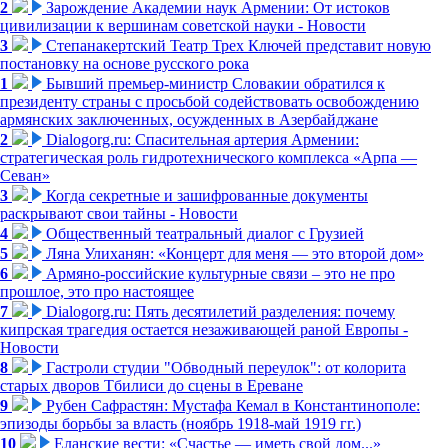
2
Зарождение Академии наук Армении: От истоков
цивилизации к вершинам советской науки - Новости
3
Степанакертский Театр Трех Ключей представит новую
постановку на основе русского рока
1
Бывший премьер-министр Словакии обратился к
президенту страны с просьбой содействовать освобождению
армянских заключенных, осужденных в Азербайджане
2
Dialogorg.ru: Спасительная артерия Армении:
стратегическая роль гидротехнического комплекса «Арпа —
Севан»
3
Когда секретные и зашифрованные документы
раскрывают свои тайны - Новости
4
Общественный театральный диалог с Грузией
5
Ляна Улиханян: «Концерт для меня — это второй дом»
6
Армяно-российские культурные связи – это не про
прошлое, это про настоящее
7
Dialogorg.ru: Пять десятилетий разделения: почему
кипрская трагедия остается незаживающей раной Европы -
Новости
8
Гастроли студии "Обводный переулок": от колорита
старых дворов Тбилиси до сцены в Ереване
9
Рубен Сафрастян: Мустафа Кемал в Константинополе:
эпизоды борьбы за власть (ноябрь 1918-май 1919 гг.)
10
Еланские вести: «Счастье — иметь свой дом...»