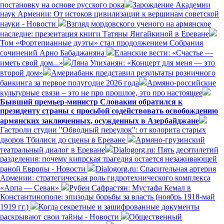
постановку на основе русского рока
Зарождение Академии
наук Армении: От истоков цивилизации к вершинам советской
науки - Новости
Взгляд мордовского ученого на армянское
наследие: презентация книги Татяны Янгайкиной в Ереване
Том «Фортепианные дуэты» стал продолжением Собрания
сочинений Арно Бабаджаняна
Еланские вести: «Счастье —
иметь свой дом...»
Ляна Улиханян: «Концерт для меня — это
второй дом»
Америабанк представил результаты розничного
банкинга за первое полугодие 2026 года
Армяно-российские
культурные связи – это не про прошлое, это про настоящее
Бывший премьер-министр Словакии обратился к
президенту страны с просьбой содействовать освобождению
армянских заключенных, осужденных в Азербайджане
Гастроли студии "Обводный переулок": от колорита старых
дворов Тбилиси до сцены в Ереване
Армяно-грузинский
театральный диалог в Ереване
Dialogorg.ru: Пять десятилетий
разделения: почему кипрская трагедия остается незаживающей
раной Европы - Новости
Dialogorg.ru: Спасительная артерия
Армении: стратегическая роль гидротехнического комплекса
«Арпа — Севан»
Рубен Сафрастян: Мустафа Кемал в
Константинополе: эпизоды борьбы за власть (ноябрь 1918-май
1919 гг.)
Когда секретные и зашифрованные документы
раскрывают свои тайны - Новости
Общественный