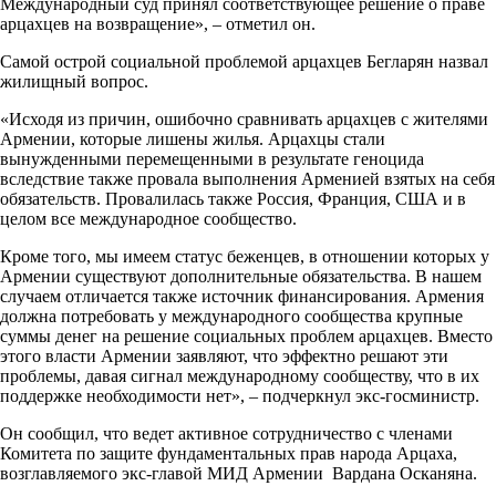
Международный суд принял соответствующее решение о праве
арцахцев на возвращение», – отметил он.
Самой острой социальной проблемой арцахцев Бегларян назвал
жилищный вопрос.
«Исходя из причин, ошибочно сравнивать арцахцев с жителями
Армении, которые лишены жилья. Арцахцы стали
вынужденными перемещенными в результате геноцида
вследствие также провала выполнения Арменией взятых на себя
обязательств. Провалилась также Россия, Франция, США и в
целом все международное сообщество.
Кроме того, мы имеем статус беженцев, в отношении которых у
Армении существуют дополнительные обязательства. В нашем
случаем отличается также источник финансирования. Армения
должна потребовать у международного сообщества крупные
суммы денег на решение социальных проблем арцахцев. Вместо
этого власти Армении заявляют, что эффектно решают эти
проблемы, давая сигнал международному сообществу, что в их
поддержке необходимости нет», – подчеркнул экс-госминистр.
Он сообщил, что ведет активное сотрудничество с членами
Комитета по защите фундаментальных прав народа Арцаха,
возглавляемого экс-главой МИД Армении Вардана Осканяна.