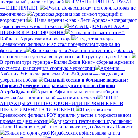
театральный диалог с Грузией
«РУЗАН» ПРИШЛА. РУЗАН
— ЕЩЕ ПРИДЕТ!
«Рузан. Дочь Арцаха»: история, которая не
закончилась
Арцахская деревня как символ традиций и
возрождения
«Наша деревня»: как «Дети Арцаха» возвращают
домой через песню - Новости
«РУЗАН. ДОЧЬ АРЦАХА»:
ПРИЗЫВ К ВОЗРОЖДЕНИЮ
"Страшно бывает потом":
Война за Арцах глазами военкора
Студент колледжа
Ереванского филиала РЭУ стал победителем турнира по
фехтованию
Женская сборная Армении по теннису добилась
исторического успеха, вернувшись во II группу спустя 17 лет
В третьем туре турнира «Билли Джин Кинг» сборная Армении
со счётом 3:0 победила сборную Черногории
Армения —
Албания 3:0: после разгрома Азербайджана — следующая
уверенная победа
Сильный состав и большие надежды:
сборная Армении завтра выступит против сборной
Азербайджана
Армяне Афганистана: история общины,
которая была влиятельной — и почти исчезла
ЮНЫЕ
АРЦАХЦЫ УСПЕШНО ОКОНЧИЛИ ПЕРВЫЙ КУРС В
ШКОЛЕ ИМЕНИ ГАЛИ НОВЕНЦ
Представители
Ереванского филиала РЭУ приняли участие в торжественном
приеме ко Дню России
Арцахский театральный курс школы
«Гали Новенц» подвёл итоги первого года обучения - Новости
Живая история судеб Карабахских войн: вышла книга