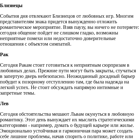
Близнецы
События дня отвлекают Близнецов от любовных игр. Многим
представителям знака придется вынужденно отложить
романтическое мероприятие. Взяв паузу, вы ничего не потеряете:
сегодня общение пойдет не слишком гладко, возможны
неприятные помехи или недостаточно доверительные
отношения с объектом симпатий.
Рак
Сегодня Ракам стоит готовиться к неприятным сюрпризам в
любовных делах. Прежние пути могут быть закрыты, стучаться
в запертую дверь небезопасно. Неожиданный досадный барьер
побудит к позорному отступлению там, где была надежда на
легкий успех. Не стоит обсуждать напрямую интимные и
запретные темы.
Лев
Сегодня обстоятельства мешают Львам окунуться в любовную
романтику. Этот день вынуждает их мыслить стратегическими
категориями - например, думать о будущей карьере или жилье.
Эмоционально устойчивая и гармоничная пара может создать
себе лишние проблемы, начав спорить о политике, работе или