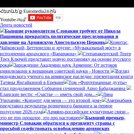
Հետևե՛ք Euromedia24-ին
Youtube-ում`
Лента новостей
Бывшие руководители Словакии требуют от Никола
Пашиняна прекратить политические преследования и
давление на Армянскую Апостольскую Церковь
Комитас,
Чайковский, Беттинелли и другие: «Музыкальный мост» в
исполнении арцахского «Вараракна»
Степанакертский Театр
Трех Ключей представит новую постановку на основе русского
рока
Зарождение Академии наук Армении: От истоков
цивилизации к вершинам советской науки - Новости
Взгляд
мордовского ученого на армянское наследие: презентация книги
Татяны Янгайкиной в Ереване
Том «Фортепианные дуэты»
стал продолжением Собрания сочинений Арно Бабаджаняна
Еланские вести: «Счастье — иметь свой дом...»
Ляна
Улиханян: «Концерт для меня — это второй дом»
Америабанк
представил результаты розничного банкинга за первое
полугодие 2026 года
Армяно-российские культурные связи –
это не про прошлое, это про настоящее
Бывший премьер-
министр Словакии обратился к президенту страны с
просьбой содействовать освобождению армянских