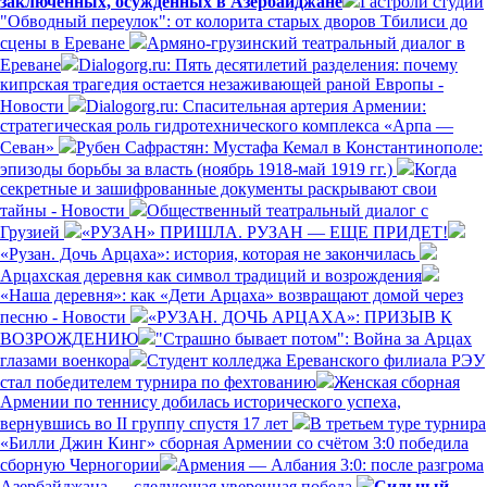
заключенных, осужденных в Азербайджане
Гастроли студии
"Обводный переулок": от колорита старых дворов Тбилиси до
сцены в Ереване
Армяно-грузинский театральный диалог в
Ереване
Dialogorg.ru: Пять десятилетий разделения: почему
кипрская трагедия остается незаживающей раной Европы -
Новости
Dialogorg.ru: Спасительная артерия Армении:
стратегическая роль гидротехнического комплекса «Арпа —
Севан»
Рубен Сафрастян: Мустафа Кемал в Константинополе:
эпизоды борьбы за власть (ноябрь 1918-май 1919 гг.)
Когда
секретные и зашифрованные документы раскрывают свои
тайны - Новости
Общественный театральный диалог с
Грузией
«РУЗАН» ПРИШЛА. РУЗАН — ЕЩЕ ПРИДЕТ!
«Рузан. Дочь Арцаха»: история, которая не закончилась
Арцахская деревня как символ традиций и возрождения
«Наша деревня»: как «Дети Арцаха» возвращают домой через
песню - Новости
«РУЗАН. ДОЧЬ АРЦАХА»: ПРИЗЫВ К
ВОЗРОЖДЕНИЮ
"Страшно бывает потом": Война за Арцах
глазами военкора
Студент колледжа Ереванского филиала РЭУ
стал победителем турнира по фехтованию
Женская сборная
Армении по теннису добилась исторического успеха,
вернувшись во II группу спустя 17 лет
В третьем туре турнира
«Билли Джин Кинг» сборная Армении со счётом 3:0 победила
сборную Черногории
Армения — Албания 3:0: после разгрома
Азербайджана — следующая уверенная победа
Сильный