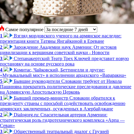
Самое популярное
1
Взгляд мордовского ученого на армянское наследие:
презентация книги Татяны Янгайкиной в Ереване
2
Зарождение Академии наук Армении: От истоков
цивилизации к вершинам советской науки - Новости
3
Степанакертский Театр Трех Ключей представит новую
постановку на основе русского рока
4
Комитас, Чайковский, Беттинелли и другие:
«Музыкальный мост» в исполнении арцахского «Вараракна»
5
Бывшие руководители Словакии требуют от Никола
Пашиняна прекратить политические преследования и давление
на Армянскую Апостольскую Церковь
1
Бывший премьер-министр Словакии обратился к
президенту страны с просьбой содействовать освобождению
армянских заключенных, осужденных в Азербайджане
2
Dialogorg.ru: Спасительная артерия Армении:
стратегическая роль гидротехнического комплекса «Арпа —
Севан»
3
Общественный театральный диалог с Грузией