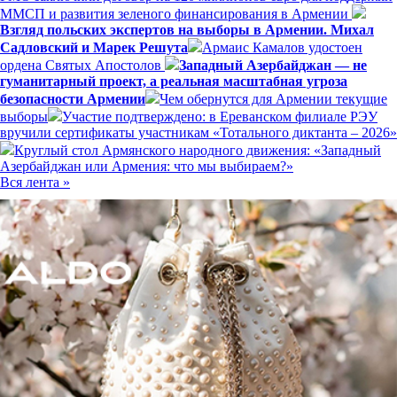
ММСП и развития зеленого финансирования в Армении
Взгляд польских экспертов на выборы в Армении. Михал
Садловский и Марек Решута
Армаис Камалов удостоен
ордена Святых Апостолов
Западный Азербайджан — не
гуманитарный проект, а реальная масштабная угроза
безопасности Армении
Чем обернутся для Армении текущие
выборы
Участие подтверждено: в Ереванском филиале РЭУ
вручили сертификаты участникам «Тотального диктанта – 2026»
Круглый стол Армянского народного движения: «Западный
Азербайджан или Армения: что мы выбираем?»
Вся лента »