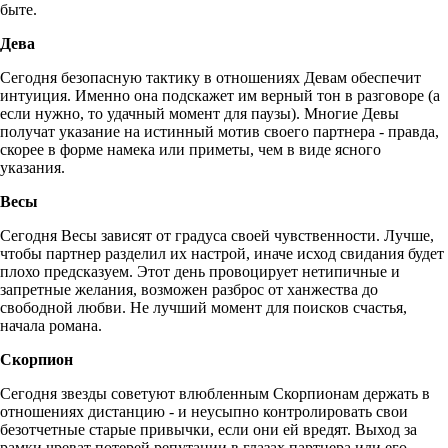
быте.
Дева
Сегодня безопасную тактику в отношениях Девам обеспечит
интуиция. Именно она подскажет им верный тон в разговоре (а
если нужно, то удачный момент для паузы). Многие Девы
получат указание на истинный мотив своего партнера - правда,
скорее в форме намека или приметы, чем в виде ясного
указания.
Весы
Сегодня Весы зависят от градуса своей чувственности. Лучше,
чтобы партнер разделил их настрой, иначе исход свидания будет
плохо предсказуем. Этот день провоцирует нетипичные и
запретные желания, возможен разброс от ханжества до
свободной любви. Не лучший момент для поисков счастья,
начала романа.
Скорпион
Сегодня звезды советуют влюбленным Скорпионам держать в
отношениях дистанцию - и неусыпно контролировать свои
безотчетные старые привычки, если они ей вредят. Выход за
рамки чреват потерей репутации в глазах партнера или его