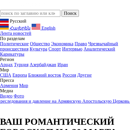
Русский
Հայերեն
English
Лента новостей
По разделам
Политические
Общество
Экономика
Право
Чрезвычайный
происшествия
Культура
Спорт
Интервью
Аналитический
Карикатуры
Регион
Арцах
Турция
Азербайджан
Иран
Мир
США
Европа
Ближний восток
Россия
Другие
Пресса
Армения
Мир
Медиа
Видео
Фото
едования и давление на Армянскую Апостольскую Церковь
23:0
ВАШ РОМАНТИЧЕСКИЙ