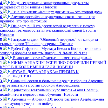
4
Когда секретные и зашифрованные документы
раскрывают свои тайны - Новости
5
Ляна Улиханян: «Концерт для меня — это второй дом»
6
Армяно-российские культурные связи – это не про
прошлое, это про настоящее
7
Dialogorg.ru: Пять десятилетий разделения: почему
кипрская трагедия остается незаживающей раной Европы -
Новости
8
Гастроли студии "Обводный переулок": от колорита
старых дворов Тбилиси до сцены в Ереване
9
Рубен Сафрастян: Мустафа Кемал в Константинополе:
эпизоды борьбы за власть (ноябрь 1918-май 1919 гг.)
10
Еланские вести: «Счастье — иметь свой дом...»
1
ЮНЫЕ АРЦАХЦЫ УСПЕШНО ОКОНЧИЛИ ПЕРВЫЙ
КУРС В ШКОЛЕ ИМЕНИ ГАЛИ НОВЕНЦ
2
«РУЗАН. ДОЧЬ АРЦАХА»: ПРИЗЫВ К
ВОЗРОЖДЕНИЮ
3
Сильный состав и большие надежды: сборная Армении
завтра выступит против сборной Азербайджана
4
Арцахский театральный курс школы «Гали Новенц»
подвёл итоги первого года обучения - Новости
5
Армения — Албания 3:0: после разгрома Азербайджана
— следующая уверенная победа