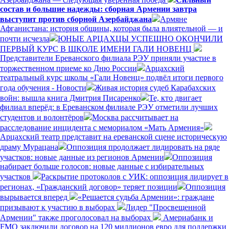
состав и большие надежды: сборная Армении завтра
выступит против сборной Азербайджана
Армяне
Афганистана: история общины, которая была влиятельной — и
почти исчезла
ЮНЫЕ АРЦАХЦЫ УСПЕШНО ОКОНЧИЛИ
ПЕРВЫЙ КУРС В ШКОЛЕ ИМЕНИ ГАЛИ НОВЕНЦ
Представители Ереванского филиала РЭУ приняли участие в
торжественном приеме ко Дню России
Арцахский
театральный курс школы «Гали Новенц» подвёл итоги первого
года обучения - Новости
Живая история судеб Карабахских
войн: вышла книга Дмитрия Писаренко
Те, кто двигает
филиал вперёд: в Ереванском филиале РЭУ отметили лучших
студентов и волонтёров
Москва рассчитывает на
расследование инцидента с мемориалом «Мать Армения»
Арцахский театр представит на ереванской сцене историческую
драму Мурацана
Оппозиция продолжает лидировать на ряде
участков: новые данные из регионов Армении
Оппозиция
набирает больше голосов: новые данные с избирательных
участков
Раскрытие протоколов с УИК: оппозиция лидирует в
регионах, «Гражданский договор» теряет позиции
Оппозиция
вырывается вперед
«Решается судьба Армении»: граждане
призывают к участию в выборах
Лидер "Просвещенной
Армении" также проголосовал на выборах
Америабанк и
FMO заключили договор на 120 миллионов евро для поддержки