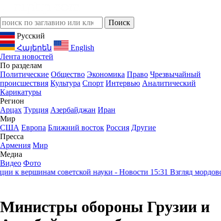
Русский
Հայերեն
English
Лента новостей
По разделам
Политические
Общество
Экономика
Право
Чрезвычайный
происшествия
Культура
Спорт
Интервью
Аналитический
Карикатуры
Регион
Арцах
Турция
Азербайджан
Иран
Мир
США
Европа
Ближний восток
Россия
Другие
Пресса
Армения
Мир
Медиа
Видео
Фото
к вершинам советской науки - Новости
15:31
Взгляд мордовского
Министры обороны Грузии и