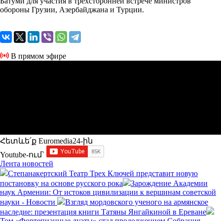
Батуми для участия в трехсторонней встрече министров
обороны Грузии, Азербайджана и Турции.
В прямом эфире
Հետևե՛ք Euromedia24-ին
Youtube-ում`
Лента новостей
Степанакертский Театр Трех Ключей представит новую
постановку на основе русского рока
Зарождение Академии
наук Армении: От истоков цивилизации к вершинам советской
науки - Новости
Взгляд мордовского ученого на армянское
наследие: презентация книги Татяны Янгайкиной в Ереване
Том «Фортепианные дуэты» стал продолжением Собрания