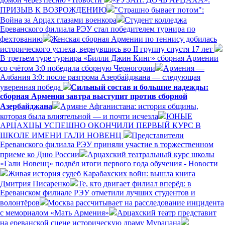
ПРИЗЫВ К ВОЗРОЖДЕНИЮ
"Страшно бывает потом":
Война за Арцах глазами военкора
Студент колледжа
Ереванского филиала РЭУ стал победителем турнира по
фехтованию
Женская сборная Армении по теннису добилась
исторического успеха, вернувшись во II группу спустя 17 лет
В третьем туре турнира «Билли Джин Кинг» сборная Армении
со счётом 3:0 победила сборную Черногории
Армения —
Албания 3:0: после разгрома Азербайджана — следующая
уверенная победа
Сильный состав и большие надежды:
сборная Армении завтра выступит против сборной
Азербайджана
Армяне Афганистана: история общины,
которая была влиятельной — и почти исчезла
ЮНЫЕ
АРЦАХЦЫ УСПЕШНО ОКОНЧИЛИ ПЕРВЫЙ КУРС В
ШКОЛЕ ИМЕНИ ГАЛИ НОВЕНЦ
Представители
Ереванского филиала РЭУ приняли участие в торжественном
приеме ко Дню России
Арцахский театральный курс школы
«Гали Новенц» подвёл итоги первого года обучения - Новости
Живая история судеб Карабахских войн: вышла книга
Дмитрия Писаренко
Те, кто двигает филиал вперёд: в
Ереванском филиале РЭУ отметили лучших студентов и
волонтёров
Москва рассчитывает на расследование инцидента
с мемориалом «Мать Армения»
Арцахский театр представит
на ереванской сцене историческую драму Мурацана