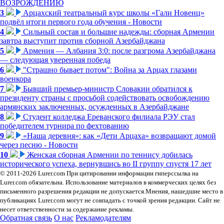
ВОЗРОЖДЕНИЮ
3
Арцахский театральный курс школы «Гали Новенц»
подвёл итоги первого года обучения - Новости
4
Сильный состав и большие надежды: сборная Армении
завтра выступит против сборной Азербайджана
5
Армения — Албания 3:0: после разгрома Азербайджана
— следующая уверенная победа
6
"Страшно бывает потом": Война за Арцах глазами
военкора
7
Бывший премьер-министр Словакии обратился к
президенту страны с просьбой содействовать освобождению
армянских заключенных, осужденных в Азербайджане
8
Студент колледжа Ереванского филиала РЭУ стал
победителем турнира по фехтованию
9
«Наша деревня»: как «Дети Арцаха» возвращают домой
через песню - Новости
10
Женская сборная Армении по теннису добилась
исторического успеха, вернувшись во II группу спустя 17 лет
© 2011-2026 Lurer.com При цитировании информации гиперссылка на
Lurer.com обязательна. Использование материалов в коммерческих целях без
письменного разрешения редакции не допускается.Мнения, нашедшие место в
публикациях Lurer.com могут не совпадать с точкой зрения редакции. Сайт не
несет ответственности за содержание рекламы.
Обратная связь
О нас
Рекламодателям