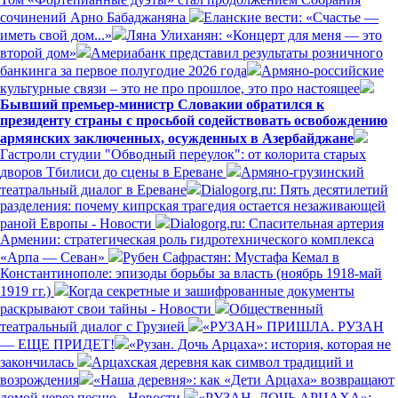
сочинений Арно Бабаджаняна
Еланские вести: «Счастье —
иметь свой дом...»
Ляна Улиханян: «Концерт для меня — это
второй дом»
Америабанк представил результаты розничного
банкинга за первое полугодие 2026 года
Армяно-российские
культурные связи – это не про прошлое, это про настоящее
Бывший премьер-министр Словакии обратился к
президенту страны с просьбой содействовать освобождению
армянских заключенных, осужденных в Азербайджане
Гастроли студии "Обводный переулок": от колорита старых
дворов Тбилиси до сцены в Ереване
Армяно-грузинский
театральный диалог в Ереване
Dialogorg.ru: Пять десятилетий
разделения: почему кипрская трагедия остается незаживающей
раной Европы - Новости
Dialogorg.ru: Спасительная артерия
Армении: стратегическая роль гидротехнического комплекса
«Арпа — Севан»
Рубен Сафрастян: Мустафа Кемал в
Константинополе: эпизоды борьбы за власть (ноябрь 1918-май
1919 гг.)
Когда секретные и зашифрованные документы
раскрывают свои тайны - Новости
Общественный
театральный диалог с Грузией
«РУЗАН» ПРИШЛА. РУЗАН
— ЕЩЕ ПРИДЕТ!
«Рузан. Дочь Арцаха»: история, которая не
закончилась
Арцахская деревня как символ традиций и
возрождения
«Наша деревня»: как «Дети Арцаха» возвращают
домой через песню - Новости
«РУЗАН. ДОЧЬ АРЦАХА»: