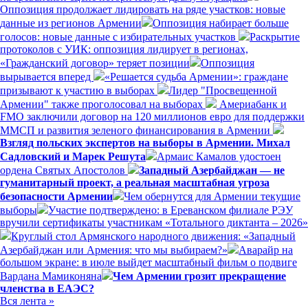
Оппозиция продолжает лидировать на ряде участков: новые
данные из регионов Армении
Оппозиция набирает больше
голосов: новые данные с избирательных участков
Раскрытие
протоколов с УИК: оппозиция лидирует в регионах,
«Гражданский договор» теряет позиции
Оппозиция
вырывается вперед
«Решается судьба Армении»: граждане
призывают к участию в выборах
Лидер "Просвещенной
Армении" также проголосовал на выборах
Америабанк и
FMO заключили договор на 120 миллионов евро для поддержки
ММСП и развития зеленого финансирования в Армении
Взгляд польских экспертов на выборы в Армении. Михал
Садловский и Марек Решута
Армаис Камалов удостоен
ордена Святых Апостолов
Западный Азербайджан — не
гуманитарный проект, а реальная масштабная угроза
безопасности Армении
Чем обернутся для Армении текущие
выборы
Участие подтверждено: в Ереванском филиале РЭУ
вручили сертификаты участникам «Тотального диктанта – 2026»
Круглый стол Армянского народного движения: «Западный
Азербайджан или Армения: что мы выбираем?»
Аварайр на
большом экране: в июле выйдет масштабный фильм о подвиге
Вардана Мамиконяна
Чем Армении грозит прекращение
членства в ЕАЭС?
Вся лента »