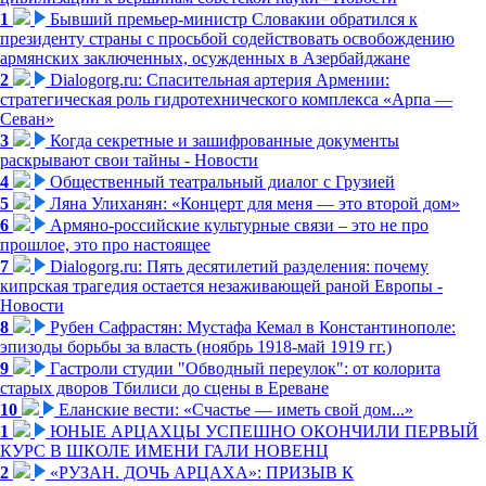
1
Бывший премьер-министр Словакии обратился к
президенту страны с просьбой содействовать освобождению
армянских заключенных, осужденных в Азербайджане
2
Dialogorg.ru: Спасительная артерия Армении:
стратегическая роль гидротехнического комплекса «Арпа —
Севан»
3
Когда секретные и зашифрованные документы
раскрывают свои тайны - Новости
4
Общественный театральный диалог с Грузией
5
Ляна Улиханян: «Концерт для меня — это второй дом»
6
Армяно-российские культурные связи – это не про
прошлое, это про настоящее
7
Dialogorg.ru: Пять десятилетий разделения: почему
кипрская трагедия остается незаживающей раной Европы -
Новости
8
Рубен Сафрастян: Мустафа Кемал в Константинополе:
эпизоды борьбы за власть (ноябрь 1918-май 1919 гг.)
9
Гастроли студии "Обводный переулок": от колорита
старых дворов Тбилиси до сцены в Ереване
10
Еланские вести: «Счастье — иметь свой дом...»
1
ЮНЫЕ АРЦАХЦЫ УСПЕШНО ОКОНЧИЛИ ПЕРВЫЙ
КУРС В ШКОЛЕ ИМЕНИ ГАЛИ НОВЕНЦ
2
«РУЗАН. ДОЧЬ АРЦАХА»: ПРИЗЫВ К