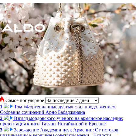
Самое популярное
1
Том «Фортепианные дуэты» стал продолжением
Собрания сочинений Арно Бабаджаняна
2
Взгляд мордовского ученого на армянское наследие:
презентация книги Татяны Янгайкиной в Ереване
3
Зарождение Академии наук Армении: От истоков
цивилизации к вершинам советской науки - Новости