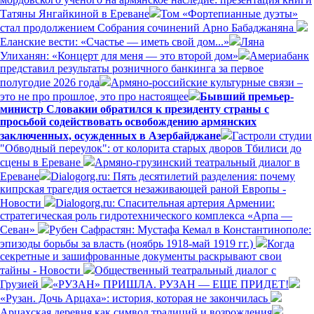
Татяны Янгайкиной в Ереване
Том «Фортепианные дуэты»
стал продолжением Собрания сочинений Арно Бабаджаняна
Еланские вести: «Счастье — иметь свой дом...»
Ляна
Улиханян: «Концерт для меня — это второй дом»
Америабанк
представил результаты розничного банкинга за первое
полугодие 2026 года
Армяно-российские культурные связи –
это не про прошлое, это про настоящее
Бывший премьер-
министр Словакии обратился к президенту страны с
просьбой содействовать освобождению армянских
заключенных, осужденных в Азербайджане
Гастроли студии
"Обводный переулок": от колорита старых дворов Тбилиси до
сцены в Ереване
Армяно-грузинский театральный диалог в
Ереване
Dialogorg.ru: Пять десятилетий разделения: почему
кипрская трагедия остается незаживающей раной Европы -
Новости
Dialogorg.ru: Спасительная артерия Армении:
стратегическая роль гидротехнического комплекса «Арпа —
Севан»
Рубен Сафрастян: Мустафа Кемал в Константинополе:
эпизоды борьбы за власть (ноябрь 1918-май 1919 гг.)
Когда
секретные и зашифрованные документы раскрывают свои
тайны - Новости
Общественный театральный диалог с
Грузией
«РУЗАН» ПРИШЛА. РУЗАН — ЕЩЕ ПРИДЕТ!
«Рузан. Дочь Арцаха»: история, которая не закончилась
Арцахская деревня как символ традиций и возрождения