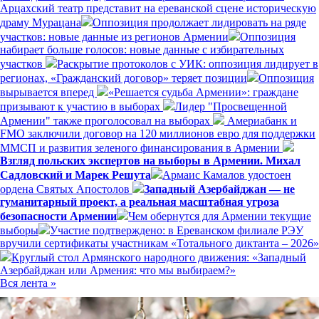
Арцахский театр представит на ереванской сцене историческую
драму Мурацана
Оппозиция продолжает лидировать на ряде
участков: новые данные из регионов Армении
Оппозиция
набирает больше голосов: новые данные с избирательных
участков
Раскрытие протоколов с УИК: оппозиция лидирует в
регионах, «Гражданский договор» теряет позиции
Оппозиция
вырывается вперед
«Решается судьба Армении»: граждане
призывают к участию в выборах
Лидер "Просвещенной
Армении" также проголосовал на выборах
Америабанк и
FMO заключили договор на 120 миллионов евро для поддержки
ММСП и развития зеленого финансирования в Армении
Взгляд польских экспертов на выборы в Армении. Михал
Садловский и Марек Решута
Армаис Камалов удостоен
ордена Святых Апостолов
Западный Азербайджан — не
гуманитарный проект, а реальная масштабная угроза
безопасности Армении
Чем обернутся для Армении текущие
выборы
Участие подтверждено: в Ереванском филиале РЭУ
вручили сертификаты участникам «Тотального диктанта – 2026»
Круглый стол Армянского народного движения: «Западный
Азербайджан или Армения: что мы выбираем?»
Вся лента »