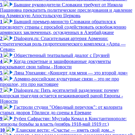
5
Бывшие руководители Словакии требуют от Никола
Пашиняна прекратить политические преследования и давление
на Армянскую Апостольскую Церковь
1
Бывший премьер-министр Словакии обратился к
президенту страны с просьбой содействовать освобождению
армянских заключенных, осужденных в Азербайджане
2
Dialogorg.ru: Спасительная артерия Армении:
стратегическая роль гидротехнического комплекса «Арпа —
Севан»
3
Общественный театральный диалог с Грузией
4
Когда секретные и зашифрованные документы
раскрывают свои тайны - Новости
5
Ляна Улиханян: «Концерт для меня — это второй дом»
6
Армяно-российские культурные связи – это не про
прошлое, это про настоящее
7
Dialogorg.ru: Пять десятилетий разделения: почему
кипрская трагедия остается незаживающей раной Европы -
Новости
8
Гастроли студии "Обводный переулок": от колорита
старых дворов Тбилиси до сцены в Ереване
9
Рубен Сафрастян: Мустафа Кемал в Константинополе:
эпизоды борьбы за власть (ноябрь 1918-май 1919 гг.)
10
Еланские вести: «Счастье — иметь свой дом...»