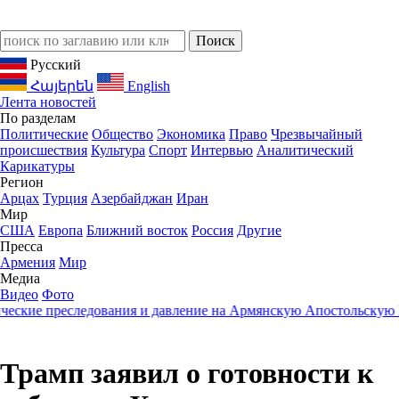
Русский
Հայերեն
English
Лента новостей
По разделам
Политические
Общество
Экономика
Право
Чрезвычайный
происшествия
Культура
Спорт
Интервью
Аналитический
Карикатуры
Регион
Арцах
Турция
Азербайджан
Иран
Мир
США
Европа
Ближний восток
Россия
Другие
Пресса
Армения
Мир
Медиа
Видео
Фото
кие преследования и давление на Армянскую Апостольскую Це
Трамп заявил о готовности к