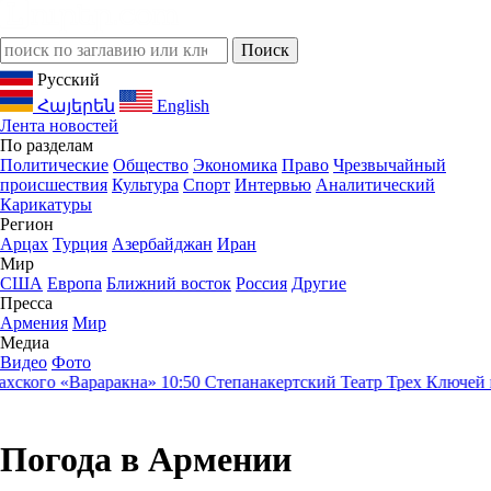
Русский
Հայերեն
English
Лента новостей
По разделам
Политические
Общество
Экономика
Право
Чрезвычайный
происшествия
Культура
Спорт
Интервью
Аналитический
Карикатуры
Регион
Арцах
Турция
Азербайджан
Иран
Мир
США
Европа
Ближний восток
Россия
Другие
Пресса
Армения
Мир
Медиа
Видео
Фото
кого «Вараракна»
10:50
Степанакертский Театр Трех Ключей пред
Погода в Армении