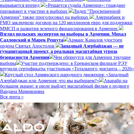
вырывается вперед
«Решается судьба Армении»: граждане
призывают к участию в выборах
Лидер "Просвещенной
Армении" также проголосовал на выборах
Америабанк и
FMO заключили договор на 120 миллионов евро для поддержки
ММСП и развития зеленого финансирования в Армении
Взгляд польских экспертов на выборы в Армении. Михал
Садловский и Марек Решута
Армаис Камалов удостоен
ордена Святых Апостолов
Западный Азербайджан — не
гуманитарный проект, а реальная масштабная угроза
безопасности Армении
Чем обернутся для Армении текущие
выборы
Участие подтверждено: в Ереванском филиале РЭУ
вручили сертификаты участникам «Тотального диктанта – 2026»
Круглый стол Армянского народного движения: «Западный
Азербайджан или Армения: что мы выбираем?»
Аварайр на
большом экране: в июле выйдет масштабный фильм о подвиге
Вардана Мамиконяна
Вся лента »