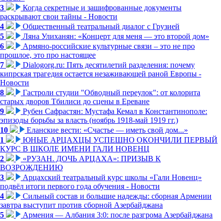
3
Когда секретные и зашифрованные документы
раскрывают свои тайны - Новости
4
Общественный театральный диалог с Грузией
5
Ляна Улиханян: «Концерт для меня — это второй дом»
6
Армяно-российские культурные связи – это не про
прошлое, это про настоящее
7
Dialogorg.ru: Пять десятилетий разделения: почему
кипрская трагедия остается незаживающей раной Европы -
Новости
8
Гастроли студии "Обводный переулок": от колорита
старых дворов Тбилиси до сцены в Ереване
9
Рубен Сафрастян: Мустафа Кемал в Константинополе:
эпизоды борьбы за власть (ноябрь 1918-май 1919 гг.)
10
Еланские вести: «Счастье — иметь свой дом...»
1
ЮНЫЕ АРЦАХЦЫ УСПЕШНО ОКОНЧИЛИ ПЕРВЫЙ
КУРС В ШКОЛЕ ИМЕНИ ГАЛИ НОВЕНЦ
2
«РУЗАН. ДОЧЬ АРЦАХА»: ПРИЗЫВ К
ВОЗРОЖДЕНИЮ
3
Арцахский театральный курс школы «Гали Новенц»
подвёл итоги первого года обучения - Новости
4
Сильный состав и большие надежды: сборная Армении
завтра выступит против сборной Азербайджана
5
Армения — Албания 3:0: после разгрома Азербайджана