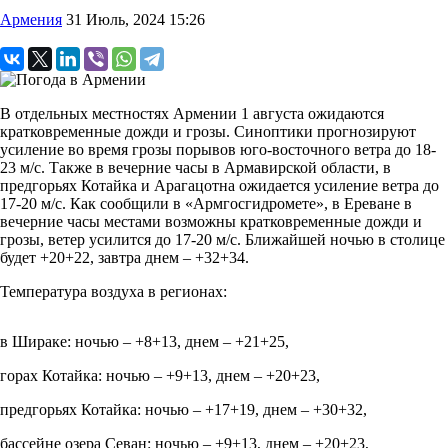
Армения
31 Июль, 2024 15:26
В отдельных местностях Армении 1 августа ожидаются
кратковременные дожди и грозы. Синоптики прогнозируют
усиление во время грозы порывов юго-восточного ветра до 18-
23 м/с. Также в вечерние часы в Армавирской области, в
предгорьях Котайка и Арагацотна ожидается усиление ветра до
17-20 м/с. Как сообщили в «Армгосгидромете», в Ереване в
вечерние часы местами возможны кратковременные дожди и
грозы, ветер усилится до 17-20 м/с. Ближайшей ночью в столице
будет +20+22, завтра днем – +32+34.
Температура воздуха в регионах:
в Шираке: ночью – +8+13, днем – +21+25,
горах Котайка: ночью – +9+13, днем – +20+23,
предгорьях Котайка: ночью – +17+19, днем – +30+32,
бассейне озера Севан: ночью – +9+13, днем – +20+23,