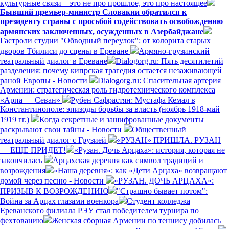
культурные связи – это не про прошлое, это про настоящее
Бывший премьер-министр Словакии обратился к
президенту страны с просьбой содействовать освобождению
армянских заключенных, осужденных в Азербайджане
Гастроли студии "Обводный переулок": от колорита старых
дворов Тбилиси до сцены в Ереване
Армяно-грузинский
театральный диалог в Ереване
Dialogorg.ru: Пять десятилетий
разделения: почему кипрская трагедия остается незаживающей
раной Европы - Новости
Dialogorg.ru: Спасительная артерия
Армении: стратегическая роль гидротехнического комплекса
«Арпа — Севан»
Рубен Сафрастян: Мустафа Кемал в
Константинополе: эпизоды борьбы за власть (ноябрь 1918-май
1919 гг.)
Когда секретные и зашифрованные документы
раскрывают свои тайны - Новости
Общественный
театральный диалог с Грузией
«РУЗАН» ПРИШЛА. РУЗАН
— ЕЩЕ ПРИДЕТ!
«Рузан. Дочь Арцаха»: история, которая не
закончилась
Арцахская деревня как символ традиций и
возрождения
«Наша деревня»: как «Дети Арцаха» возвращают
домой через песню - Новости
«РУЗАН. ДОЧЬ АРЦАХА»:
ПРИЗЫВ К ВОЗРОЖДЕНИЮ
"Страшно бывает потом":
Война за Арцах глазами военкора
Студент колледжа
Ереванского филиала РЭУ стал победителем турнира по
фехтованию
Женская сборная Армении по теннису добилась