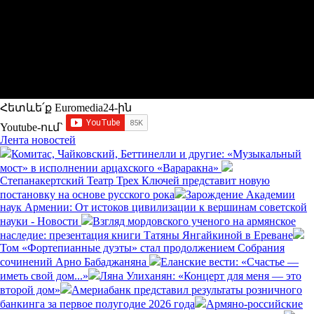
Հետևե՛ք Euromedia24-ին
Youtube-ում`
Лента новостей
Комитас, Чайковский, Беттинелли и другие: «Музыкальный
мост» в исполнении арцахского «Вараракна»
Степанакертский Театр Трех Ключей представит новую
постановку на основе русского рока
Зарождение Академии
наук Армении: От истоков цивилизации к вершинам советской
науки - Новости
Взгляд мордовского ученого на армянское
наследие: презентация книги Татяны Янгайкиной в Ереване
Том «Фортепианные дуэты» стал продолжением Собрания
сочинений Арно Бабаджаняна
Еланские вести: «Счастье —
иметь свой дом...»
Ляна Улиханян: «Концерт для меня — это
второй дом»
Америабанк представил результаты розничного
банкинга за первое полугодие 2026 года
Армяно-российские