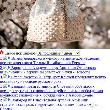
Самое популярное
1
Взгляд мордовского ученого на армянское наследие:
презентация книги Татяны Янгайкиной в Ереване
2
Зарождение Академии наук Армении: От истоков
цивилизации к вершинам советской науки - Новости
3
Степанакертский Театр Трех Ключей представит новую
постановку на основе русского рока
1
Бывший премьер-министр Словакии обратился к
президенту страны с просьбой содействовать освобождению
армянских заключенных, осужденных в Азербайджане
2
Dialogorg.ru: Спасительная артерия Армении:
стратегическая роль гидротехнического комплекса «Арпа —
Севан»