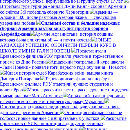
исторического успеха, вернувшись во II группу спустя 17 лет
В третьем туре турнира «Билли Джин Кинг» сборная Армении
со счётом 3:0 победила сборную Черногории
Армения —
Албания 3:0: после разгрома Азербайджана — следующая
уверенная победа
Сильный состав и большие надежды:
сборная Армении завтра выступит против сборной
Азербайджана
Армяне Афганистана: история общины,
которая была влиятельной — и почти исчезла
ЮНЫЕ
АРЦАХЦЫ УСПЕШНО ОКОНЧИЛИ ПЕРВЫЙ КУРС В
ШКОЛЕ ИМЕНИ ГАЛИ НОВЕНЦ
Представители
Ереванского филиала РЭУ приняли участие в торжественном
приеме ко Дню России
Арцахский театральный курс школы
«Гали Новенц» подвёл итоги первого года обучения - Новости
Живая история судеб Карабахских войн: вышла книга
Дмитрия Писаренко
Те, кто двигает филиал вперёд: в
Ереванском филиале РЭУ отметили лучших студентов и
волонтёров
Москва рассчитывает на расследование инцидента
с мемориалом «Мать Армения»
Арцахский театр представит
на ереванской сцене историческую драму Мурацана
Оппозиция продолжает лидировать на ряде участков: новые
данные из регионов Армении
Оппозиция набирает больше
голосов: новые данные с избирательных участков
Раскрытие
протоколов с УИК: оппозиция лидирует в регионах,
«Гражданский договор» теряет позиции
Оппозиция