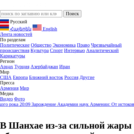
Русский
Հայերեն
English
Лента новостей
По разделам
Политические
Общество
Экономика
Право
Чрезвычайный
происшествия
Культура
Спорт
Интервью
Аналитический
Карикатуры
Регион
Арцах
Турция
Азербайджан
Иран
Мир
США
Европа
Ближний восток
Россия
Другие
Пресса
Армения
Мир
Медиа
Видео
Фото
 рока
20:09
Зарождение Академии наук Армении: От истоков цив
В Шанхае из-за сильной жары