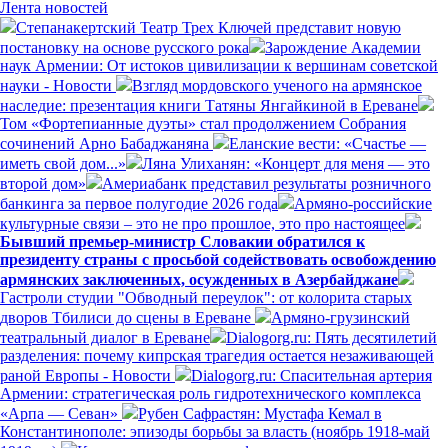
Лента новостей
Степанакертский Театр Трех Ключей представит новую
постановку на основе русского рока
Зарождение Академии
наук Армении: От истоков цивилизации к вершинам советской
науки - Новости
Взгляд мордовского ученого на армянское
наследие: презентация книги Татяны Янгайкиной в Ереване
Том «Фортепианные дуэты» стал продолжением Собрания
сочинений Арно Бабаджаняна
Еланские вести: «Счастье —
иметь свой дом...»
Ляна Улиханян: «Концерт для меня — это
второй дом»
Америабанк представил результаты розничного
банкинга за первое полугодие 2026 года
Армяно-российские
культурные связи – это не про прошлое, это про настоящее
Бывший премьер-министр Словакии обратился к
президенту страны с просьбой содействовать освобождению
армянских заключенных, осужденных в Азербайджане
Гастроли студии "Обводный переулок": от колорита старых
дворов Тбилиси до сцены в Ереване
Армяно-грузинский
театральный диалог в Ереване
Dialogorg.ru: Пять десятилетий
разделения: почему кипрская трагедия остается незаживающей
раной Европы - Новости
Dialogorg.ru: Спасительная артерия
Армении: стратегическая роль гидротехнического комплекса
«Арпа — Севан»
Рубен Сафрастян: Мустафа Кемал в
Константинополе: эпизоды борьбы за власть (ноябрь 1918-май