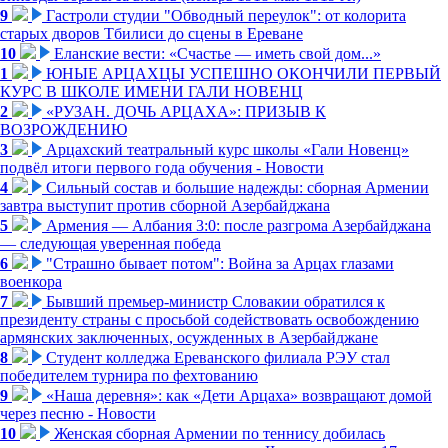
9
Гастроли студии "Обводный переулок": от колорита
старых дворов Тбилиси до сцены в Ереване
10
Еланские вести: «Счастье — иметь свой дом...»
1
ЮНЫЕ АРЦАХЦЫ УСПЕШНО ОКОНЧИЛИ ПЕРВЫЙ
КУРС В ШКОЛЕ ИМЕНИ ГАЛИ НОВЕНЦ
2
«РУЗАН. ДОЧЬ АРЦАХА»: ПРИЗЫВ К
ВОЗРОЖДЕНИЮ
3
Арцахский театральный курс школы «Гали Новенц»
подвёл итоги первого года обучения - Новости
4
Сильный состав и большие надежды: сборная Армении
завтра выступит против сборной Азербайджана
5
Армения — Албания 3:0: после разгрома Азербайджана
— следующая уверенная победа
6
"Страшно бывает потом": Война за Арцах глазами
военкора
7
Бывший премьер-министр Словакии обратился к
президенту страны с просьбой содействовать освобождению
армянских заключенных, осужденных в Азербайджане
8
Студент колледжа Ереванского филиала РЭУ стал
победителем турнира по фехтованию
9
«Наша деревня»: как «Дети Арцаха» возвращают домой
через песню - Новости
10
Женская сборная Армении по теннису добилась