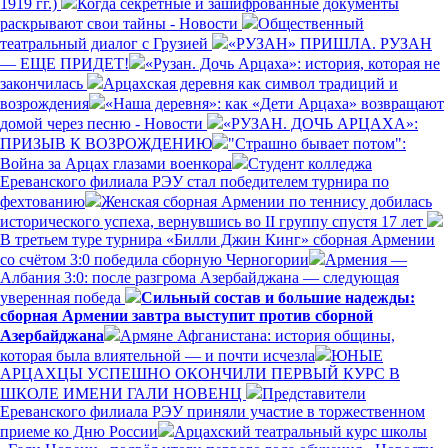
1919 гг.)
Когда секретные и зашифрованные документы
раскрывают свои тайны - Новости
Общественный
театральный диалог с Грузией
«РУЗАН» ПРИШЛА. РУЗАН
— ЕЩЕ ПРИДЕТ!
«Рузан. Дочь Арцаха»: история, которая не
закончилась
Арцахская деревня как символ традиций и
возрождения
«Наша деревня»: как «Дети Арцаха» возвращают
домой через песню - Новости
«РУЗАН. ДОЧЬ АРЦАХА»:
ПРИЗЫВ К ВОЗРОЖДЕНИЮ
"Страшно бывает потом":
Война за Арцах глазами военкора
Студент колледжа
Ереванского филиала РЭУ стал победителем турнира по
фехтованию
Женская сборная Армении по теннису добилась
исторического успеха, вернувшись во II группу спустя 17 лет
В третьем туре турнира «Билли Джин Кинг» сборная Армении
со счётом 3:0 победила сборную Черногории
Армения —
Албания 3:0: после разгрома Азербайджана — следующая
уверенная победа
Сильный состав и большие надежды:
сборная Армении завтра выступит против сборной
Азербайджана
Армяне Афганистана: история общины,
которая была влиятельной — и почти исчезла
ЮНЫЕ
АРЦАХЦЫ УСПЕШНО ОКОНЧИЛИ ПЕРВЫЙ КУРС В
ШКОЛЕ ИМЕНИ ГАЛИ НОВЕНЦ
Представители
Ереванского филиала РЭУ приняли участие в торжественном
приеме ко Дню России
Арцахский театральный курс школы