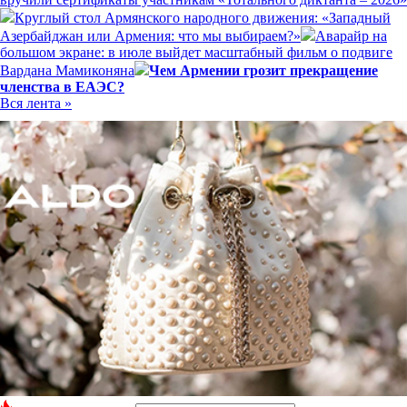
Круглый стол Армянского народного движения: «Западный
Азербайджан или Армения: что мы выбираем?»
Аварайр на
большом экране: в июле выйдет масштабный фильм о подвиге
Вардана Мамиконяна
Чем Армении грозит прекращение
членства в ЕАЭС?
Вся лента »