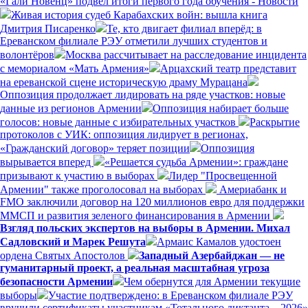
«Гали Новенц» подвёл итоги первого года обучения - Новости
Живая история судеб Карабахских войн: вышла книга
Дмитрия Писаренко
Те, кто двигает филиал вперёд: в
Ереванском филиале РЭУ отметили лучших студентов и
волонтёров
Москва рассчитывает на расследование инцидента
с мемориалом «Мать Армения»
Арцахский театр представит
на ереванской сцене историческую драму Мурацана
Оппозиция продолжает лидировать на ряде участков: новые
данные из регионов Армении
Оппозиция набирает больше
голосов: новые данные с избирательных участков
Раскрытие
протоколов с УИК: оппозиция лидирует в регионах,
«Гражданский договор» теряет позиции
Оппозиция
вырывается вперед
«Решается судьба Армении»: граждане
призывают к участию в выборах
Лидер "Просвещенной
Армении" также проголосовал на выборах
Америабанк и
FMO заключили договор на 120 миллионов евро для поддержки
ММСП и развития зеленого финансирования в Армении
Взгляд польских экспертов на выборы в Армении. Михал
Садловский и Марек Решута
Армаис Камалов удостоен
ордена Святых Апостолов
Западный Азербайджан — не
гуманитарный проект, а реальная масштабная угроза
безопасности Армении
Чем обернутся для Армении текущие
выборы
Участие подтверждено: в Ереванском филиале РЭУ
вручили сертификаты участникам «Тотального диктанта – 2026»