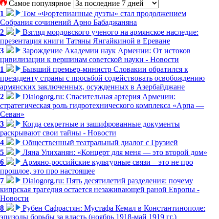
Самое популярное
1
Том «Фортепианные дуэты» стал продолжением
Собрания сочинений Арно Бабаджаняна
2
Взгляд мордовского ученого на армянское наследие:
презентация книги Татяны Янгайкиной в Ереване
3
Зарождение Академии наук Армении: От истоков
цивилизации к вершинам советской науки - Новости
1
Бывший премьер-министр Словакии обратился к
президенту страны с просьбой содействовать освобождению
армянских заключенных, осужденных в Азербайджане
2
Dialogorg.ru: Спасительная артерия Армении:
стратегическая роль гидротехнического комплекса «Арпа —
Севан»
3
Когда секретные и зашифрованные документы
раскрывают свои тайны - Новости
4
Общественный театральный диалог с Грузией
5
Ляна Улиханян: «Концерт для меня — это второй дом»
6
Армяно-российские культурные связи – это не про
прошлое, это про настоящее
7
Dialogorg.ru: Пять десятилетий разделения: почему
кипрская трагедия остается незаживающей раной Европы -
Новости
8
Рубен Сафрастян: Мустафа Кемал в Константинополе:
эпизоды борьбы за власть (ноябрь 1918-май 1919 гг.)