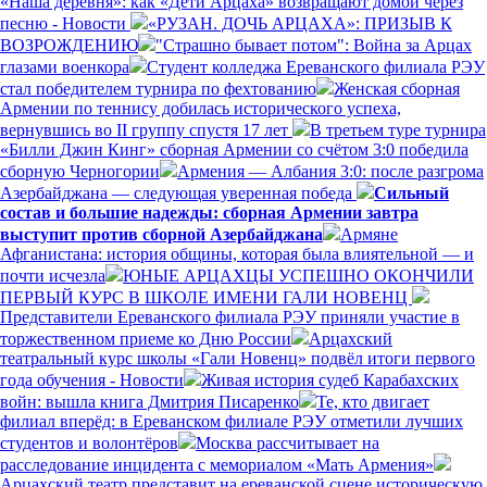
«Наша деревня»: как «Дети Арцаха» возвращают домой через
песню - Новости
«РУЗАН. ДОЧЬ АРЦАХА»: ПРИЗЫВ К
ВОЗРОЖДЕНИЮ
"Страшно бывает потом": Война за Арцах
глазами военкора
Студент колледжа Ереванского филиала РЭУ
стал победителем турнира по фехтованию
Женская сборная
Армении по теннису добилась исторического успеха,
вернувшись во II группу спустя 17 лет
В третьем туре турнира
«Билли Джин Кинг» сборная Армении со счётом 3:0 победила
сборную Черногории
Армения — Албания 3:0: после разгрома
Азербайджана — следующая уверенная победа
Сильный
состав и большие надежды: сборная Армении завтра
выступит против сборной Азербайджана
Армяне
Афганистана: история общины, которая была влиятельной — и
почти исчезла
ЮНЫЕ АРЦАХЦЫ УСПЕШНО ОКОНЧИЛИ
ПЕРВЫЙ КУРС В ШКОЛЕ ИМЕНИ ГАЛИ НОВЕНЦ
Представители Ереванского филиала РЭУ приняли участие в
торжественном приеме ко Дню России
Арцахский
театральный курс школы «Гали Новенц» подвёл итоги первого
года обучения - Новости
Живая история судеб Карабахских
войн: вышла книга Дмитрия Писаренко
Те, кто двигает
филиал вперёд: в Ереванском филиале РЭУ отметили лучших
студентов и волонтёров
Москва рассчитывает на
расследование инцидента с мемориалом «Мать Армения»
Арцахский театр представит на ереванской сцене историческую