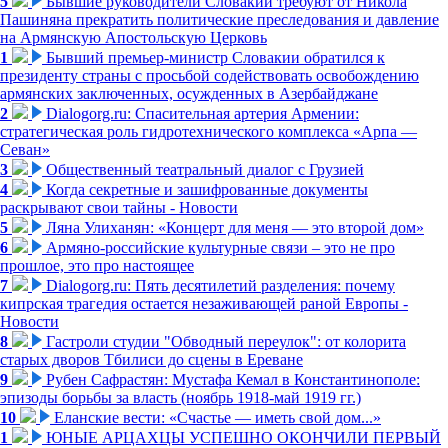
5
Бывшие руководители Словакии требуют от Никола
Пашиняна прекратить политические преследования и давление
на Армянскую Апостольскую Церковь
1
Бывший премьер-министр Словакии обратился к
президенту страны с просьбой содействовать освобождению
армянских заключенных, осужденных в Азербайджане
2
Dialogorg.ru: Спасительная артерия Армении:
стратегическая роль гидротехнического комплекса «Арпа —
Севан»
3
Общественный театральный диалог с Грузией
4
Когда секретные и зашифрованные документы
раскрывают свои тайны - Новости
5
Ляна Улиханян: «Концерт для меня — это второй дом»
6
Армяно-российские культурные связи – это не про
прошлое, это про настоящее
7
Dialogorg.ru: Пять десятилетий разделения: почему
кипрская трагедия остается незаживающей раной Европы -
Новости
8
Гастроли студии "Обводный переулок": от колорита
старых дворов Тбилиси до сцены в Ереване
9
Рубен Сафрастян: Мустафа Кемал в Константинополе:
эпизоды борьбы за власть (ноябрь 1918-май 1919 гг.)
10
Еланские вести: «Счастье — иметь свой дом...»
1
ЮНЫЕ АРЦАХЦЫ УСПЕШНО ОКОНЧИЛИ ПЕРВЫЙ