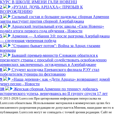
КУРС В ШКОЛЕ ИМЕНИ ГАЛИ НОВЕНЦ
2
«РУЗАН. ДОЧЬ АРЦАХА»: ПРИЗЫВ К
ВОЗРОЖДЕНИЮ
3
Сильный состав и большие надежды: сборная Армении
завтра выступит против сборной Азербайджана
4
Арцахский театральный курс школы «Гали Новенц»
подвёл итоги первого года обучения - Новости
5
Армения — Албания 3:0: после разгрома Азербайджана
— следующая уверенная победа
6
"Страшно бывает потом": Война за Арцах глазами
военкора
7
Бывший премьер-министр Словакии обратился к
президенту страны с просьбой содействовать освобождению
армянских заключенных, осужденных в Азербайджане
8
Студент колледжа Ереванского филиала РЭУ стал
победителем турнира по фехтованию
9
«Наша деревня»: как «Дети Арцаха» возвращают домой
через песню - Новости
10
Женская сборная Армении по теннису добилась
исторического успеха, вернувшись во II группу спустя 17 лет
© 2011-2026 Lurer.com При цитировании информации гиперссылка на
Lurer.com обязательна. Использование материалов в коммерческих целях без
письменного разрешения редакции не допускается.Мнения, нашедшие место в
публикациях Lurer.com могут не совпадать с точкой зрения редакции. Сайт не