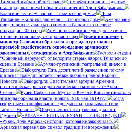
Татяны Янгайкиной в Ереване
Том «Фортепианные дуэты»
стал продолжением Собрания сочинений Арно Бабаджаняна
Еланские вести: «Счастье — иметь свой дом...»
Ляна
Улиханян: «Концерт для меня — это второй дом»
Америабанк
представил результаты розничного банкинга за первое
полугодие 2026 года
Армяно-российские культурные связи –
это не про прошлое, это про настоящее
Бывший премьер-
министр Словакии обратился к президенту страны с
просьбой содействовать освобождению армянских
заключенных, осужденных в Азербайджане
Гастроли студии
"Обводный переулок": от колорита старых дворов Тбилиси до
сцены в Ереване
Армяно-грузинский театральный диалог в
Ереване
Dialogorg.ru: Пять десятилетий разделения: почему
кипрская трагедия остается незаживающей раной Европы -
Новости
Dialogorg.ru: Спасительная артерия Армении:
стратегическая роль гидротехнического комплекса «Арпа —
Севан»
Рубен Сафрастян: Мустафа Кемал в Константинополе:
эпизоды борьбы за власть (ноябрь 1918-май 1919 гг.)
Когда
секретные и зашифрованные документы раскрывают свои
тайны - Новости
Общественный театральный диалог с
Грузией
«РУЗАН» ПРИШЛА. РУЗАН — ЕЩЕ ПРИДЕТ!
«Рузан. Дочь Арцаха»: история, которая не закончилась
Арцахская деревня как символ традиций и возрождения