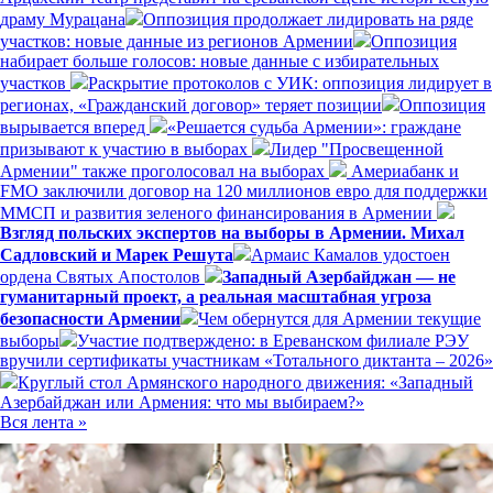
драму Мурацана
Оппозиция продолжает лидировать на ряде
участков: новые данные из регионов Армении
Оппозиция
набирает больше голосов: новые данные с избирательных
участков
Раскрытие протоколов с УИК: оппозиция лидирует в
регионах, «Гражданский договор» теряет позиции
Оппозиция
вырывается вперед
«Решается судьба Армении»: граждане
призывают к участию в выборах
Лидер "Просвещенной
Армении" также проголосовал на выборах
Америабанк и
FMO заключили договор на 120 миллионов евро для поддержки
ММСП и развития зеленого финансирования в Армении
Взгляд польских экспертов на выборы в Армении. Михал
Садловский и Марек Решута
Армаис Камалов удостоен
ордена Святых Апостолов
Западный Азербайджан — не
гуманитарный проект, а реальная масштабная угроза
безопасности Армении
Чем обернутся для Армении текущие
выборы
Участие подтверждено: в Ереванском филиале РЭУ
вручили сертификаты участникам «Тотального диктанта – 2026»
Круглый стол Армянского народного движения: «Западный
Азербайджан или Армения: что мы выбираем?»
Вся лента »