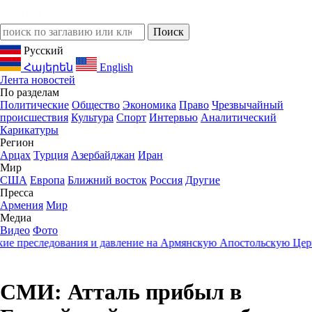
Русский
Հայերեն
English
Лента новостей
По разделам
Политические
Общество
Экономика
Право
Чрезвычайный
происшествия
Культура
Спорт
Интервью
Аналитический
Карикатуры
Регион
Арцах
Турция
Азербайджан
Иран
Мир
США
Европа
Ближний восток
Россия
Другие
Пресса
Армения
Мир
Медиа
Видео
Фото
преследования и давление на Армянскую Апостольскую Церков
СМИ: Атталь прибыл в