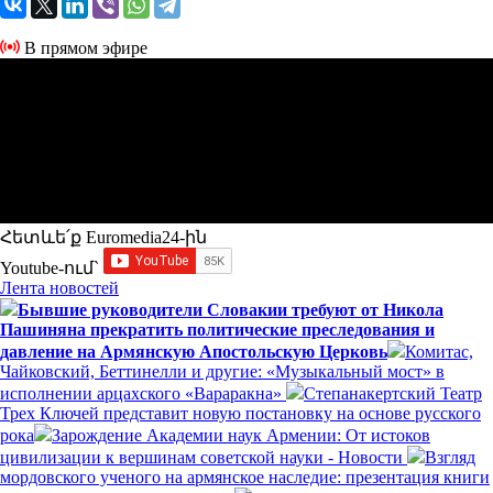
В прямом эфире
Հետևե՛ք Euromedia24-ին
Youtube-ում`
Лента новостей
Бывшие руководители Словакии требуют от Никола
Пашиняна прекратить политические преследования и
давление на Армянскую Апостольскую Церковь
Комитас,
Чайковский, Беттинелли и другие: «Музыкальный мост» в
исполнении арцахского «Вараракна»
Степанакертский Театр
Трех Ключей представит новую постановку на основе русского
рока
Зарождение Академии наук Армении: От истоков
цивилизации к вершинам советской науки - Новости
Взгляд
мордовского ученого на армянское наследие: презентация книги