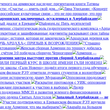
ученого на армянское наследие: презентация книги Татяны
сти: «Счастье — иметь свой дом...»
Ляна Улиханян: «Концерт
российские культурные связи – это не про прошлое, это про
 армянских заключенных, осужденных в Азербайджане
ый диалог в Ереване
Dialogorg.ru: Пять десятилетий
рмении: стратегическая роль гидротехнического комплекса «Арпа
секретные и зашифрованные документы раскрывают свои тайны
аха»: история, которая не закончилась
Арцахская деревня как
ДОЧЬ АРЦАХА»: ПРИЗЫВ К ВОЗРОЖДЕНИЮ
"Страшно
ехтованию
Женская сборная Армении по теннису добилась
 счётом 3:0 победила сборную Черногории
Армения —
рмении завтра выступит против сборной Азербайджана
ЛИ ПЕРВЫЙ КУРС В ШКОЛЕ ИМЕНИ ГАЛИ НОВЕНЦ
рс школы «Гали Новенц» подвёл итоги первого года обучения -
нском филиале РЭУ отметили лучших студентов и волонтёров
 сцене историческую драму Мурацана
Оппозиция продолжает
ательных участков
Раскрытие протоколов с УИК: оппозиция
раждане призывают к участию в выборах
Лидер
я поддержки ММСП и развития зеленого финансирования в
оен ордена Святых Апостолов
Западный Азербайджан — не
Участие подтверждено: в Ереванском филиале РЭУ вручили
ан или Армения: что мы выбираем?»
Аварайр на большом