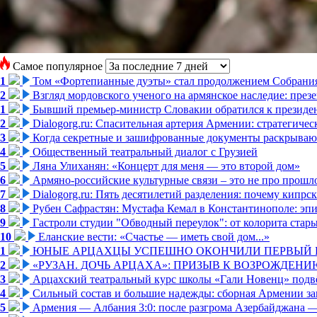
Самое популярное
1
Том «Фортепианные дуэты» стал продолжением Собрани
2
Взгляд мордовского ученого на армянское наследие: пре
1
Бывший премьер-министр Словакии обратился к президен
2
Dialogorg.ru: Спасительная артерия Армении: стратегиче
3
Когда секретные и зашифрованные документы раскрывают
4
Общественный театральный диалог с Грузией
5
Ляна Улиханян: «Концерт для меня — это второй дом»
6
Армяно-российские культурные связи – это не про прошло
7
Dialogorg.ru: Пять десятилетий разделения: почему кипр
8
Рубен Сафрастян: Мустафа Кемал в Константинополе: эпиз
9
Гастроли студии "Обводный переулок": от колорита стар
10
Еланские вести: «Счастье — иметь свой дом...»
1
ЮНЫЕ АРЦАХЦЫ УСПЕШНО ОКОНЧИЛИ ПЕРВЫЙ К
2
«РУЗАН. ДОЧЬ АРЦАХА»: ПРИЗЫВ К ВОЗРОЖДЕНИ
3
Арцахский театральный курс школы «Гали Новенц» подвё
4
Сильный состав и большие надежды: сборная Армении за
5
Армения — Албания 3:0: после разгрома Азербайджана —