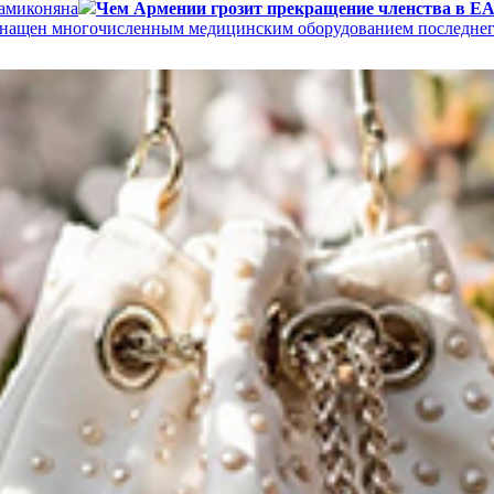
Мамиконяна
Чем Армении грозит прекращение членства в 
 оснащен многочисленным медицинским оборудованием последне