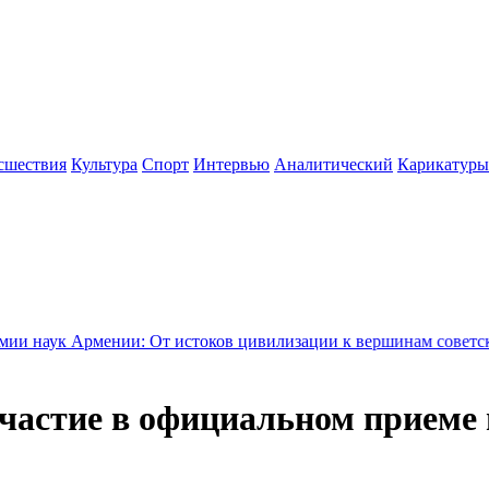
сшествия
Культура
Спорт
Интервью
Аналитический
Карикатуры
ении: От истоков цивилизации к вершинам советской науки - 
астие в официальном приеме 