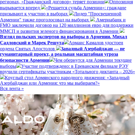
регионах, «Гражданский договор» теряет позиции
Оппозиция
вырывается вперед
«Решается судьба Армении»: граждане
призывают к участию в выборах
Лидер "Просвещенной
Армении" также проголосовал на выборах
Америабанк и
FMO заключили договор на 120 миллионов евро для поддержки
ММСП и развития зеленого финансирования в Армении
Взгляд польских экспертов на выборы в Армении. Михал
Садловский и Марек Решута
Армаис Камалов удостоен
ордена Святых Апостолов
Западный Азербайджан — не
гуманитарный проект, а реальная масштабная угроза
безопасности Армении
Чем обернутся для Армении текущие
выборы
Участие подтверждено: в Ереванском филиале РЭУ
вручили сертификаты участникам «Тотального диктанта – 2026»
Круглый стол Армянского народного движения: «Западный
Азербайджан или Армения: что мы выбираем?»
Вся лента »