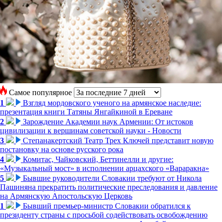
Самое популярное
1
Взгляд мордовского ученого на армянское наследие:
презентация книги Татяны Янгайкиной в Ереване
2
Зарождение Академии наук Армении: От истоков
цивилизации к вершинам советской науки - Новости
3
Степанакертский Театр Трех Ключей представит новую
постановку на основе русского рока
4
Комитас, Чайковский, Беттинелли и другие:
«Музыкальный мост» в исполнении арцахского «Вараракна»
5
Бывшие руководители Словакии требуют от Никола
Пашиняна прекратить политические преследования и давление
на Армянскую Апостольскую Церковь
1
Бывший премьер-министр Словакии обратился к
президенту страны с просьбой содействовать освобождению