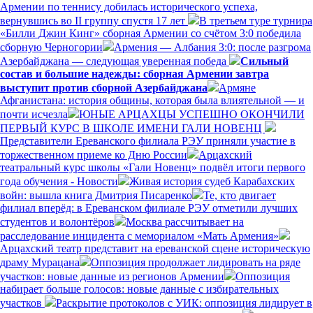
Армении по теннису добилась исторического успеха,
вернувшись во II группу спустя 17 лет
В третьем туре турнира
«Билли Джин Кинг» сборная Армении со счётом 3:0 победила
сборную Черногории
Армения — Албания 3:0: после разгрома
Азербайджана — следующая уверенная победа
Сильный
состав и большие надежды: сборная Армении завтра
выступит против сборной Азербайджана
Армяне
Афганистана: история общины, которая была влиятельной — и
почти исчезла
ЮНЫЕ АРЦАХЦЫ УСПЕШНО ОКОНЧИЛИ
ПЕРВЫЙ КУРС В ШКОЛЕ ИМЕНИ ГАЛИ НОВЕНЦ
Представители Ереванского филиала РЭУ приняли участие в
торжественном приеме ко Дню России
Арцахский
театральный курс школы «Гали Новенц» подвёл итоги первого
года обучения - Новости
Живая история судеб Карабахских
войн: вышла книга Дмитрия Писаренко
Те, кто двигает
филиал вперёд: в Ереванском филиале РЭУ отметили лучших
студентов и волонтёров
Москва рассчитывает на
расследование инцидента с мемориалом «Мать Армения»
Арцахский театр представит на ереванской сцене историческую
драму Мурацана
Оппозиция продолжает лидировать на ряде
участков: новые данные из регионов Армении
Оппозиция
набирает больше голосов: новые данные с избирательных
участков
Раскрытие протоколов с УИК: оппозиция лидирует в