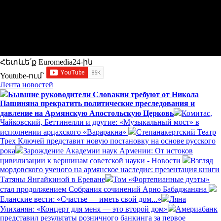
Հետևե՛ք Euromedia24-ին
Youtube-ում`
Лента новостей
Бывшие руководители Словакии требуют от Никола
Пашиняна прекратить политические преследования и
давление на Армянскую Апостольскую Церковь
Комитас,
Чайковский, Беттинелли и другие: «Музыкальный мост» в
исполнении арцахского «Вараракна»
Степанакертский Театр
Трех Ключей представит новую постановку на основе русского
рока
Зарождение Академии наук Армении: От истоков
цивилизации к вершинам советской науки - Новости
Взгляд
мордовского ученого на армянское наследие: презентация книги
Татяны Янгайкиной в Ереване
Том «Фортепианные дуэты»
стал продолжением Собрания сочинений Арно Бабаджаняна
Еланские вести: «Счастье — иметь свой дом...»
Ляна
Улиханян: «Концерт для меня — это второй дом»
Америабанк
представил результаты розничного банкинга за первое