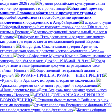
полугодие 2026 года
Армяно-российские культурные связи –
это не про прошлое, это про настоящее
Бывший премьер-
министр Словакии обратился к президенту страны с
просьбой содействовать освобождению армянских
заключенных, осужденных в Азербайджане
Гастроли студии
"Обводный переулок": от колорита старых дворов Тбилиси до
сцены в Ереване
Армяно-грузинский театральный диалог в
Ереване
Dialogorg.ru: Пять десятилетий разделения: почему
кипрская трагедия остается незаживающей раной Европы -
Новости
Dialogorg.ru: Спасительная артерия Армении:
стратегическая роль гидротехнического комплекса «Арпа —
Севан»
Рубен Сафрастян: Мустафа Кемал в Константинополе:
эпизоды борьбы за власть (ноябрь 1918-май 1919 гг.)
Когда
секретные и зашифрованные документы раскрывают свои
тайны - Новости
Общественный театральный диалог с
Грузией
«РУЗАН» ПРИШЛА. РУЗАН — ЕЩЕ ПРИДЕТ!
«Рузан. Дочь Арцаха»: история, которая не закончилась
Арцахская деревня как символ традиций и возрождения
«Наша деревня»: как «Дети Арцаха» возвращают домой через
песню - Новости
«РУЗАН. ДОЧЬ АРЦАХА»: ПРИЗЫВ К
ВОЗРОЖДЕНИЮ
"Страшно бывает потом": Война за Арцах
глазами военкора
Студент колледжа Ереванского филиала РЭУ
стал победителем турнира по фехтованию
Женская сборная