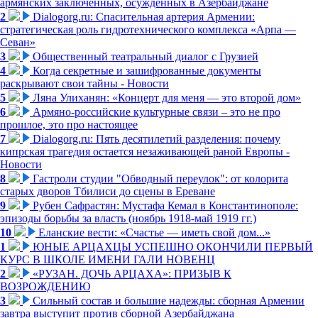
армянских заключенных, осужденных в Азербайджане
2
Dialogorg.ru: Спасительная артерия Армении:
стратегическая роль гидротехнического комплекса «Арпа —
Севан»
3
Общественный театральный диалог с Грузией
4
Когда секретные и зашифрованные документы
раскрывают свои тайны - Новости
5
Ляна Улиханян: «Концерт для меня — это второй дом»
6
Армяно-российские культурные связи – это не про
прошлое, это про настоящее
7
Dialogorg.ru: Пять десятилетий разделения: почему
кипрская трагедия остается незаживающей раной Европы -
Новости
8
Гастроли студии "Обводный переулок": от колорита
старых дворов Тбилиси до сцены в Ереване
9
Рубен Сафрастян: Мустафа Кемал в Константинополе:
эпизоды борьбы за власть (ноябрь 1918-май 1919 гг.)
10
Еланские вести: «Счастье — иметь свой дом...»
1
ЮНЫЕ АРЦАХЦЫ УСПЕШНО ОКОНЧИЛИ ПЕРВЫЙ
КУРС В ШКОЛЕ ИМЕНИ ГАЛИ НОВЕНЦ
2
«РУЗАН. ДОЧЬ АРЦАХА»: ПРИЗЫВ К
ВОЗРОЖДЕНИЮ
3
Сильный состав и большие надежды: сборная Армении
завтра выступит против сборной Азербайджана