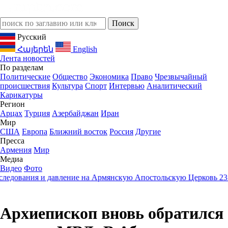
Русский
Հայերեն
English
Лента новостей
По разделам
Политические
Общество
Экономика
Право
Чрезвычайный
происшествия
Культура
Спорт
Интервью
Аналитический
Карикатуры
Регион
Арцах
Турция
Азербайджан
Иран
Мир
США
Европа
Ближний восток
Россия
Другие
Пресса
Армения
Мир
Медиа
Видео
Фото
дования и давление на Армянскую Апостольскую Церковь
23:05
К
Архиепископ вновь обратился