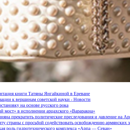
зентация книги Татяны Янгайкиной в Ереване
ации к вершинам советской науки - Новости
становку на основе русского рока
ый мост» в исполнении арцахского «Вараракна»
няна прекратить политические преследования и давление на А
ту страны с просьбой содействовать освобождению армянских
ская роль гидротехнического комплекса «Арпа — Севан»