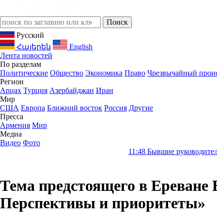
Русский
Հայերեն
English
Лента новостей
По разделам
Политические
Общество
Экономика
Право
Чрезвычайный прои
Регион
Арцах
Турция
Азербайджан
Иран
Мир
США
Европа
Ближний восток
Россия
Другие
Пресса
Армения
Мир
Медиа
Видео
Фото
11:48
Бывшие руководители Словакии т
Тема предстоящего в Ереване 
Перспективы и приоритеты»