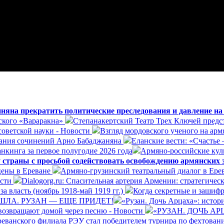
яна прекратить политические преследования и давление н
ского «Вараракна»
Степанакертский Театр Трех Ключей предст
оветской науки - Новости
Взгляд мордовского ученого на арм
ания сочинений Арно Бабаджаняна
Еланские вести: «Счастье 
нкинга за первое полугодие 2026 года
Армяно-российские куль
 страны с просьбой содействовать освобождению армянских
цены в Ереване
Армяно-грузинский театральный диалог в Ере
ости
Dialogorg.ru: Спасительная артерия Армении: стратегиче
а власть (ноябрь 1918-май 1919 гг.)
Когда секретные и зашиф
ШЛА. РУЗАН — ЕЩЕ ПРИДЕТ!
«Рузан. Дочь Арцаха»: истори
возвращают домой через песню - Новости
«РУЗАН. ДОЧЬ А
реванского филиала РЭУ стал победителем турнира по фехтован