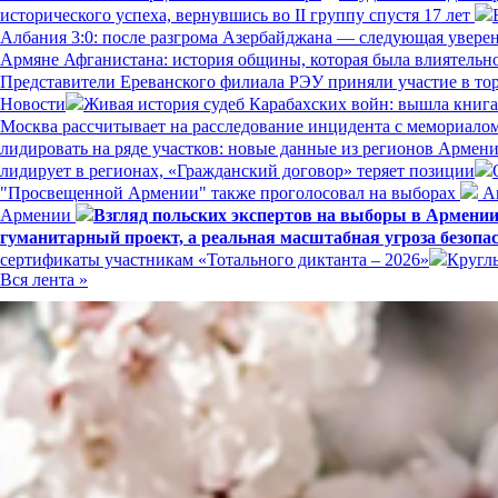
исторического успеха, вернувшись во II группу спустя 17 лет
Албания 3:0: после разгрома Азербайджана — следующая увере
Армяне Афганистана: история общины, которая была влиятельн
Представители Ереванского филиала РЭУ приняли участие в то
Новости
Живая история судеб Карабахских войн: вышла книг
Москва рассчитывает на расследование инцидента с мемориал
лидировать на ряде участков: новые данные из регионов Армен
лидирует в регионах, «Гражданский договор» теряет позиции
"Просвещенной Армении" также проголосовал на выборах
Ам
Армении
Взгляд польских экспертов на выборы в Армени
гуманитарный проект, а реальная масштабная угроза безопа
сертификаты участникам «Тотального диктанта – 2026»
Кругл
Вся лента »