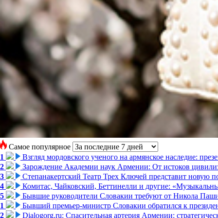
Самое популярное
1
Взгляд мордовского ученого на армянское наследие: пре
2
Зарождение Академии наук Армении: От истоков цивилиз
3
Степанакертский Театр Трех Ключей представит новую по
4
Комитас, Чайковский, Беттинелли и другие: «Музыкальн
5
Бывшие руководители Словакии требуют от Никола Паши
1
Бывший премьер-министр Словакии обратился к президен
2
Dialogorg.ru: Спасительная артерия Армении: стратегиче