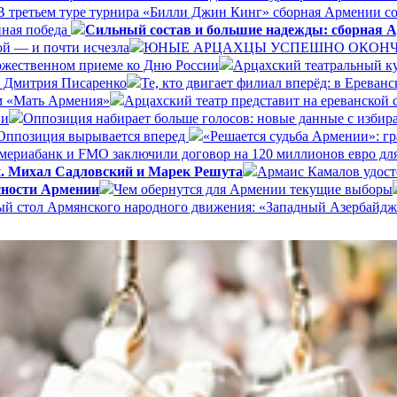
В третьем туре турнира «Билли Джин Кинг» сборная Армении со
нная победа
Сильный состав и большие надежды: сборная А
ой — и почти исчезла
ЮНЫЕ АРЦАХЦЫ УСПЕШНО ОКОНЧИ
ржественном приеме ко Дню России
Арцахский театральный ку
а Дмитрия Писаренко
Те, кто двигает филиал вперёд: в Ерева
ом «Мать Армения»
Арцахский театр представит на ереванской
ии
Оппозиция набирает больше голосов: новые данные с избир
Оппозиция вырывается вперед
«Решается судьба Армении»: г
ериабанк и FMO заключили договор на 120 миллионов евро дл
и. Михал Садловский и Марек Решута
Армаис Камалов удост
сности Армении
Чем обернутся для Армении текущие выборы
ый стол Армянского народного движения: «Западный Азербайдж