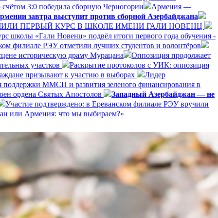
 счётом 3:0 победила сборную Черногории
Армения —
рмении завтра выступит против сборной Азербайджана
ЛИ ПЕРВЫЙ КУРС В ШКОЛЕ ИМЕНИ ГАЛИ НОВЕНЦ
рс школы «Гали Новенц» подвёл итоги первого года обучения -
нском филиале РЭУ отметили лучших студентов и волонтёров
 сцене историческую драму Мурацана
Оппозиция продолжает
ательных участков
Раскрытие протоколов с УИК: оппозиция
раждане призывают к участию в выборах
Лидер
я поддержки ММСП и развития зеленого финансирования в
оен ордена Святых Апостолов
Западный Азербайджан — не
Участие подтверждено: в Ереванском филиале РЭУ вручили
ан или Армения: что мы выбираем?»