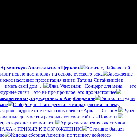
а Армянскую Апостольскую Церковь
Комитас, Чайковский,
авит новую постановку на основе русского рока
Зарождение
янское наследие: презентация книги Татяны Янгайкиной в
— иметь свой дом...»
Ляна Улиханян: «Концерт для меня — это
турные связи – это не про прошлое, это про настоящее
 заключенных, осужденных в Азербайджане
Гастроли студии
ване
Dialogorg.ru: Пять десятилетий разделения: почему
ская роль гидротехнического комплекса «Арпа — Севан»
Рубен
рованные документы раскрывают свои тайны - Новости
я, которая не закончилась
Арцахская деревня как символ
РЦАХА»: ПРИЗЫВ К ВОЗРОЖДЕНИЮ
"Страшно бывает
ию
Женская сборная Армении по теннису добилась