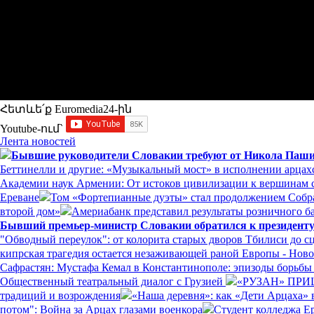
Հետևե՛ք Euromedia24-ին
Youtube-ում`
Лента новостей
Бывшие руководители Словакии требуют от Никола Пашин
Беттинелли и другие: «Музыкальный мост» в исполнении арцах
Академии наук Армении: От истоков цивилизации к вершинам с
Ереване
Том «Фортепианные дуэты» стал продолжением Собр
второй дом»
Америабанк представил результаты розничного ба
Бывший премьер-министр Словакии обратился к президенту
"Обводный переулок": от колорита старых дворов Тбилиси до с
кипрская трагедия остается незаживающей раной Европы - Нов
Сафрастян: Мустафа Кемал в Константинополе: эпизоды борьбы з
Общественный театральный диалог с Грузией
«РУЗАН» ПРИ
традиций и возрождения
«Наша деревня»: как «Дети Арцаха» 
потом": Война за Арцах глазами военкора
Студент колледжа Е