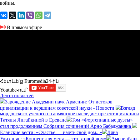
войны.
В прямом эфире
Հետևե՛ք Euromedia24-ին
Youtube-ում`
Лента новостей
Зарождение Академии наук Армении: От истоков
цивилизации к вершинам советской науки - Новости
Взгляд
мордовского ученого на армянское наследие: презентация книги
Татяны Янгайкиной в Ереване
Том «Фортепианные дуэты»
стал продолжением Собрания сочинений Арно Бабаджаняна
Еланские вести: «Счастье — иметь свой дом...»
Ляна
Улиханян: «Концерт для меня — это второй дом»
Америабанк