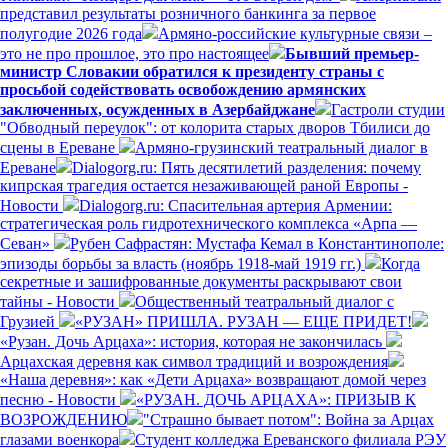
представил результаты розничного банкинга за первое
полугодие 2026 года
Армяно-российские культурные связи –
это не про прошлое, это про настоящее
Бывший премьер-
министр Словакии обратился к президенту страны с
просьбой содействовать освобождению армянских
заключенных, осужденных в Азербайджане
Гастроли студии
"Обводный переулок": от колорита старых дворов Тбилиси до
сцены в Ереване
Армяно-грузинский театральный диалог в
Ереване
Dialogorg.ru: Пять десятилетий разделения: почему
кипрская трагедия остается незаживающей раной Европы -
Новости
Dialogorg.ru: Спасительная артерия Армении:
стратегическая роль гидротехнического комплекса «Арпа —
Севан»
Рубен Сафрастян: Мустафа Кемал в Константинополе:
эпизоды борьбы за власть (ноябрь 1918-май 1919 гг.)
Когда
секретные и зашифрованные документы раскрывают свои
тайны - Новости
Общественный театральный диалог с
Грузией
«РУЗАН» ПРИШЛА. РУЗАН — ЕЩЕ ПРИДЕТ!
«Рузан. Дочь Арцаха»: история, которая не закончилась
Арцахская деревня как символ традиций и возрождения
«Наша деревня»: как «Дети Арцаха» возвращают домой через
песню - Новости
«РУЗАН. ДОЧЬ АРЦАХА»: ПРИЗЫВ К
ВОЗРОЖДЕНИЮ
"Страшно бывает потом": Война за Арцах
глазами военкора
Студент колледжа Ереванского филиала РЭУ