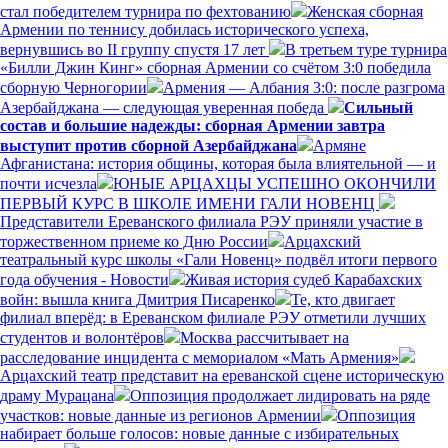
стал победителем турнира по фехтованию
Женская сборная
Армении по теннису добилась исторического успеха,
вернувшись во II группу спустя 17 лет
В третьем туре турнира
«Билли Джин Кинг» сборная Армении со счётом 3:0 победила
сборную Черногории
Армения — Албания 3:0: после разгрома
Азербайджана — следующая уверенная победа
Сильный
состав и большие надежды: сборная Армении завтра
выступит против сборной Азербайджана
Армяне
Афганистана: история общины, которая была влиятельной — и
почти исчезла
ЮНЫЕ АРЦАХЦЫ УСПЕШНО ОКОНЧИЛИ
ПЕРВЫЙ КУРС В ШКОЛЕ ИМЕНИ ГАЛИ НОВЕНЦ
Представители Ереванского филиала РЭУ приняли участие в
торжественном приеме ко Дню России
Арцахский
театральный курс школы «Гали Новенц» подвёл итоги первого
года обучения - Новости
Живая история судеб Карабахских
войн: вышла книга Дмитрия Писаренко
Те, кто двигает
филиал вперёд: в Ереванском филиале РЭУ отметили лучших
студентов и волонтёров
Москва рассчитывает на
расследование инцидента с мемориалом «Мать Армения»
Арцахский театр представит на ереванской сцене историческую
драму Мурацана
Оппозиция продолжает лидировать на ряде
участков: новые данные из регионов Армении
Оппозиция
набирает больше голосов: новые данные с избирательных