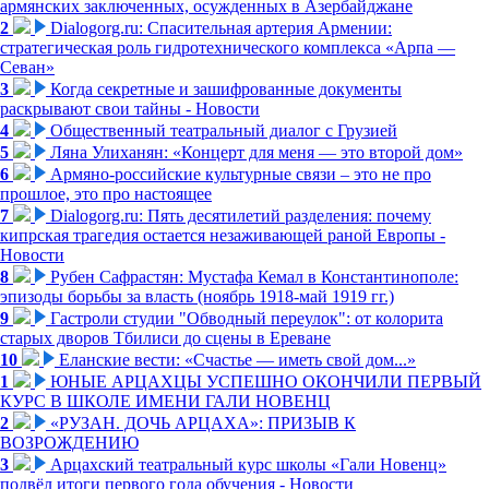
армянских заключенных, осужденных в Азербайджане
2
Dialogorg.ru: Спасительная артерия Армении:
стратегическая роль гидротехнического комплекса «Арпа —
Севан»
3
Когда секретные и зашифрованные документы
раскрывают свои тайны - Новости
4
Общественный театральный диалог с Грузией
5
Ляна Улиханян: «Концерт для меня — это второй дом»
6
Армяно-российские культурные связи – это не про
прошлое, это про настоящее
7
Dialogorg.ru: Пять десятилетий разделения: почему
кипрская трагедия остается незаживающей раной Европы -
Новости
8
Рубен Сафрастян: Мустафа Кемал в Константинополе:
эпизоды борьбы за власть (ноябрь 1918-май 1919 гг.)
9
Гастроли студии "Обводный переулок": от колорита
старых дворов Тбилиси до сцены в Ереване
10
Еланские вести: «Счастье — иметь свой дом...»
1
ЮНЫЕ АРЦАХЦЫ УСПЕШНО ОКОНЧИЛИ ПЕРВЫЙ
КУРС В ШКОЛЕ ИМЕНИ ГАЛИ НОВЕНЦ
2
«РУЗАН. ДОЧЬ АРЦАХА»: ПРИЗЫВ К
ВОЗРОЖДЕНИЮ
3
Арцахский театральный курс школы «Гали Новенц»
подвёл итоги первого года обучения - Новости