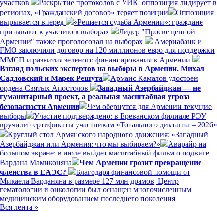
участков
Раскрытие протоколов с УИК: оппозиция лидирует в
регионах, «Гражданский договор» теряет позиции
Оппозиция
вырывается вперед
«Решается судьба Армении»: граждане
призывают к участию в выборах
Лидер "Просвещенной
Армении" также проголосовал на выборах
Америабанк и
FMO заключили договор на 120 миллионов евро для поддержки
ММСП и развития зеленого финансирования в Армении
Взгляд польских экспертов на выборы в Армении. Михал
Садловский и Марек Решута
Армаис Камалов удостоен
ордена Святых Апостолов
Западный Азербайджан — не
гуманитарный проект, а реальная масштабная угроза
безопасности Армении
Чем обернутся для Армении текущие
выборы
Участие подтверждено: в Ереванском филиале РЭУ
вручили сертификаты участникам «Тотального диктанта – 2026»
Круглый стол Армянского народного движения: «Западный
Азербайджан или Армения: что мы выбираем?»
Аварайр на
большом экране: в июле выйдет масштабный фильм о подвиге
Вардана Мамиконяна
Чем Армении грозит прекращение
членства в ЕАЭС?
Благодаря финансовой помощи от
Микаела Варданяна в размере 127 млн драмов, Центр
гематологии и онкологии был оснащен многочисленным
медицинским оборудованием последнего поколения
Вся лента »