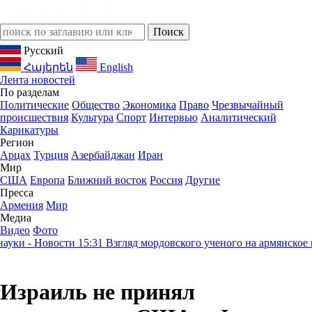
Русский
Հայերեն
English
Лента новостей
По разделам
Политические
Общество
Экономика
Право
Чрезвычайный
происшествия
Культура
Спорт
Интервью
Аналитический
Карикатуры
Регион
Арцах
Турция
Азербайджан
Иран
Мир
США
Европа
Ближний восток
Россия
Другие
Пресса
Армения
Мир
Медиа
Видео
Фото
ки - Новости
15:31
Взгляд мордовского ученого на армянское на
Израиль не принял