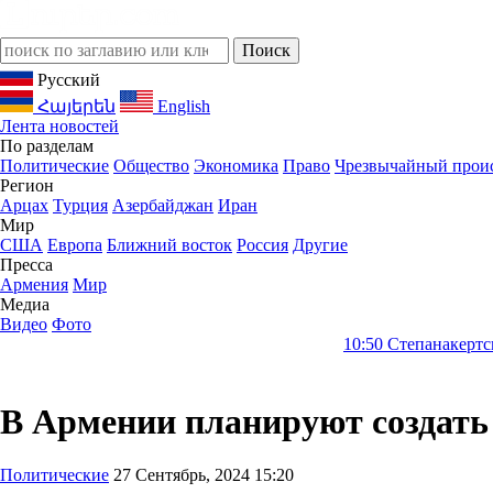
Русский
Հայերեն
English
Лента новостей
По разделам
Политические
Общество
Экономика
Право
Чрезвычайный прои
Регион
Арцах
Турция
Азербайджан
Иран
Мир
США
Европа
Ближний восток
Россия
Другие
Пресса
Армения
Мир
Медиа
Видео
Фото
10:50
Степанакертский Театр Тре
В Армении планируют создать
Политические
27 Сентябрь, 2024 15:20