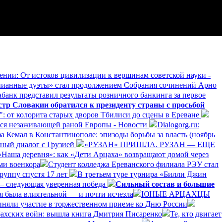
нии: От истоков цивилизации к вершинам советской науки -
ианные дуэты» стал продолжением Собрания сочинений Арно
банк представил результаты розничного банкинга за первое
р Словакии обратился к президенту страны с просьбой
: от колорита старых дворов Тбилиси до сцены в Ереване
ается незаживающей раной Европы - Новости
Dialogorg.ru:
а Кемал в Константинополе: эпизоды борьбы за власть (ноябрь
ный диалог с Грузией
«РУЗАН» ПРИШЛА. РУЗАН — ЕЩЕ
«Наша деревня»: как «Дети Арцаха» возвращают домой через
ми военкора
Студент колледжа Ереванского филиала РЭУ стал
руппу спустя 17 лет
В третьем туре турнира «Билли Джин
— следующая уверенная победа
Сильный состав и большие
я была влиятельной — и почти исчезла
ЮНЫЕ АРЦАХЦЫ
няли участие в торжественном приеме ко Дню России
бахских войн: вышла книга Дмитрия Писаренко
Те, кто двигает