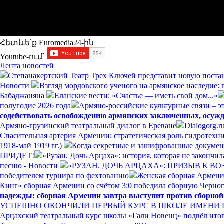
Հետևե՛ք Euromedia24-ին
Youtube-ում`
Лента новостей
Степанакертский Театр Трех Ключей представит новую постан
Новости
Взгляд мордовского ученого на армянское наследие:
Бабаджаняна
Еланские вести: «Счастье — иметь свой дом...»
полугодие 2026 года
Армяно-российские культурные связи – эт
содействовать освобождению армянских заключенных, осуж
Армяно-грузинский театральный диалог в Ереване
Dialogorg.
Спасительная артерия Армении: стратегическая роль гидротех
1918-май 1919 гг.)
Когда секретные и зашифрованные докумен
ПРИДЕТ!
«Рузан. Дочь Арцаха»: история, которая не закончи
песню - Новости
«РУЗАН. ДОЧЬ АРЦАХА»: ПРИЗЫВ К 
победителем турнира по фехтованию
Женская сборная Армении
Кинг» сборная Армении со счётом 3:0 победила сборную Черно
надежды: сборная Армении завтра выступит против сборно
УСПЕШНО ОКОНЧИЛИ ПЕРВЫЙ КУРС В ШКОЛЕ ИМЕНИ
Арцахский театральный курс школы «Гали Новенц» подвёл итог