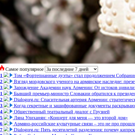
Самое популярное
1
Том «Фортепианные дуэты» стал продолжением Собрани
2
Взгляд мордовского ученого на армянское наследие: пре
3
Зарождение Академии наук Армении: От истоков цивилиз
1
Бывший премьер-министр Словакии обратился к президен
2
Dialogorg.ru: Спасительная артерия Армении: стратегиче
3
Когда секретные и зашифрованные документы раскрывают
4
Общественный театральный диалог с Грузией
5
Ляна Улиханян: «Концерт для меня — это второй дом»
6
Армяно-российские культурные связи – это не про прошло
7
Dialogorg.ru: Пять десятилетий разделения: почему кипр