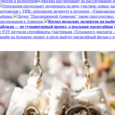
удентов и волонтёров
Москва рассчитывает на расследование 
Оппозиция продолжает лидировать на ряде участков: новые д
ротоколов с УИК: оппозиция лидирует в регионах, «Граждански
выборах
Лидер "Просвещенной Армении" также проголосовал
нансирования в Армении
Взгляд польских экспертов на вы
айджан — не гуманитарный проект, а реальная масштабная у
е РЭУ вручили сертификаты участникам «Тотального диктанта –
арайр на большом экране: в июле выйдет масштабный фильм о 