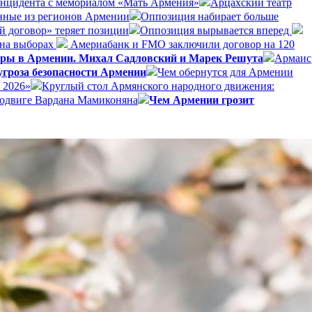
инцидента с мемориалом «Мать Армения»
Арцахский театр
анные из регионов Армении
Оппозиция набирает больше
й договор» теряет позиции
Оппозиция вырывается вперед
 на выборах
Америабанк и FMO заключили договор на 120
боры в Армении. Михал Садловский и Марек Решута
Армаис
гроза безопасности Армении
Чем обернутся для Армении
 2026»
Круглый стол Армянского народного движения:
подвиге Вардана Мамиконяна
Чем Армении грозит