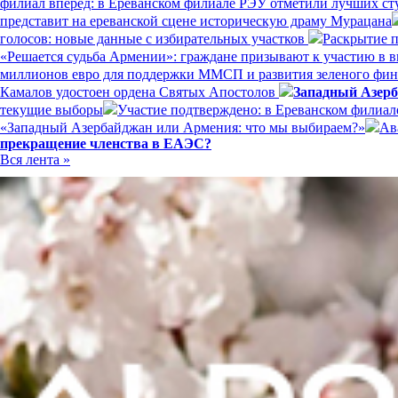
филиал вперёд: в Ереванском филиале РЭУ отметили лучших ст
представит на ереванской сцене историческую драму Мурацана
голосов: новые данные с избирательных участков
Раскрытие п
«Решается судьба Армении»: граждане призывают к участию в 
миллионов евро для поддержки ММСП и развития зеленого фи
Камалов удостоен ордена Святых Апостолов
Западный Азерб
текущие выборы
Участие подтверждено: в Ереванском филиал
«Западный Азербайджан или Армения: что мы выбираем?»
Ав
прекращение членства в ЕАЭС?
Вся лента »