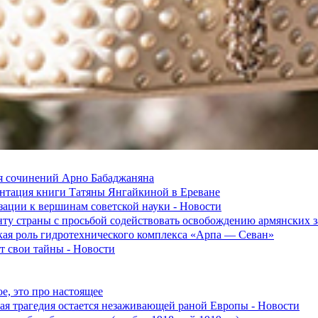
я сочинений Арно Бабаджаняна
зентация книги Татяны Янгайкиной в Ереване
ации к вершинам советской науки - Новости
ту страны с просьбой содействовать освобождению армянских
ская роль гидротехнического комплекса «Арпа — Севан»
 свои тайны - Новости
е, это про настоящее
ская трагедия остается незаживающей раной Европы - Новости