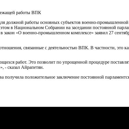
ля должной работы основных субъектов военно-промышленной п
этом в Национальном Собрании на заседании постоянной парлам
 в закон «О военно-промышленном комплексе» заявил 27 сентя
тношения, связанные с деятельностью ВПК. В частности, это кас
меющихся работ. Это позволит по упрощенной процедуре постав
, - сказал Айрапетян.
ва получила положительное заключение постоянной парламентс