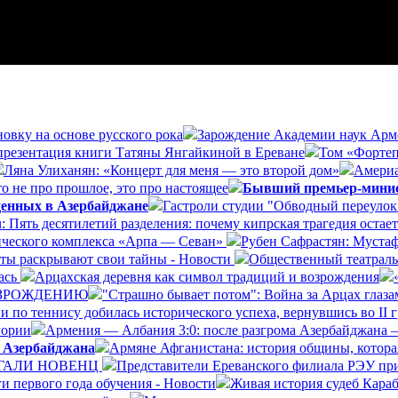
овку на основе русского рока
Зарождение Академии наук Арме
 презентация книги Татяны Янгайкиной в Ереване
Том «Фортеп
Ляна Улиханян: «Концерт для меня — это второй дом»
Америа
о не про прошлое, это про настоящее
Бывший премьер-минист
денных в Азербайджане
Гастроли студии "Обводный переулок"
ru: Пять десятилетий разделения: почему кипрская трагедия ост
нического комплекса «Арпа — Севан»
Рубен Сафрастян: Мустаф
ты раскрывают свои тайны - Новости
Общественный театраль
лась
Арцахская деревня как символ традиций и возрождения
ВОЗРОЖДЕНИЮ
"Страшно бывает потом": Война за Арцах глаза
 по теннису добилась исторического успеха, вернувшись во II г
гории
Армения — Албания 3:0: после разгрома Азербайджана 
й Азербайджана
Армяне Афганистана: история общины, котора
 ГАЛИ НОВЕНЦ
Представители Ереванского филиала РЭУ при
и первого года обучения - Новости
Живая история судеб Кара