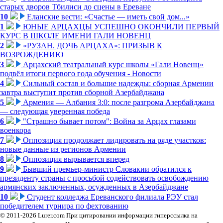
старых дворов Тбилиси до сцены в Ереване
10
Еланские вести: «Счастье — иметь свой дом...»
1
ЮНЫЕ АРЦАХЦЫ УСПЕШНО ОКОНЧИЛИ ПЕРВЫЙ
КУРС В ШКОЛЕ ИМЕНИ ГАЛИ НОВЕНЦ
2
«РУЗАН. ДОЧЬ АРЦАХА»: ПРИЗЫВ К
ВОЗРОЖДЕНИЮ
3
Арцахский театральный курс школы «Гали Новенц»
подвёл итоги первого года обучения - Новости
4
Сильный состав и большие надежды: сборная Армении
завтра выступит против сборной Азербайджана
5
Армения — Албания 3:0: после разгрома Азербайджана
— следующая уверенная победа
6
"Страшно бывает потом": Война за Арцах глазами
военкора
7
Оппозиция продолжает лидировать на ряде участков:
новые данные из регионов Армении
8
Оппозиция вырывается вперед
9
Бывший премьер-министр Словакии обратился к
президенту страны с просьбой содействовать освобождению
армянских заключенных, осужденных в Азербайджане
10
Студент колледжа Ереванского филиала РЭУ стал
победителем турнира по фехтованию
© 2011-2026 Lurer.com При цитировании информации гиперссылка на