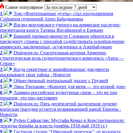
Самое популярное
1
Том «Фортепианные дуэты» стал продолжением
Собрания сочинений Арно Бабаджаняна
2
Взгляд мордовского ученого на армянское наследие:
презентация книги Татяны Янгайкиной в Ереване
1
Бывший премьер-министр Словакии обратился к
президенту страны с просьбой содействовать освобождению
армянских заключенных, осужденных в Азербайджане
2
Dialogorg.ru: Спасительная артерия Армении:
стратегическая роль гидротехнического комплекса «Арпа —
Севан»
3
Когда секретные и зашифрованные документы
раскрывают свои тайны - Новости
4
Общественный театральный диалог с Грузией
5
Ляна Улиханян: «Концерт для меня — это второй дом»
6
Армяно-российские культурные связи – это не про
прошлое, это про настоящее
7
Dialogorg.ru: Пять десятилетий разделения: почему
кипрская трагедия остается незаживающей раной Европы -
Новости
8
Рубен Сафрастян: Мустафа Кемал в Константинополе:
эпизоды борьбы за власть (ноябрь 1918-май 1919 гг.)
9
Гастроли студии "Обводный переулок": от колорита