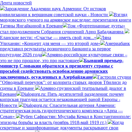
Лента новостей
Зарождение Академии наук Армении: От истоков
цивилизации к вершинам советской науки - Новости
Взгляд
мордовского ученого на армянское наследие: презентация книги
Татяны Янгайкиной в Ереване
Том «Фортепианные дуэты»
стал продолжением Собрания сочинений Арно Бабаджаняна
Еланские вести: «Счастье — иметь свой дом...»
Ляна
Улиханян: «Концерт для меня — это второй дом»
Америабанк
представил результаты розничного банкинга за первое
полугодие 2026 года
Армяно-российские культурные связи –
это не про прошлое, это про настоящее
Бывший премьер-
министр Словакии обратился к президенту страны с
просьбой содействовать освобождению армянских
заключенных, осужденных в Азербайджане
Гастроли студии
"Обводный переулок": от колорита старых дворов Тбилиси до
сцены в Ереване
Армяно-грузинский театральный диалог в
Ереване
Dialogorg.ru: Пять десятилетий разделения: почему
кипрская трагедия остается незаживающей раной Европы -
Новости
Dialogorg.ru: Спасительная артерия Армении:
стратегическая роль гидротехнического комплекса «Арпа —
Севан»
Рубен Сафрастян: Мустафа Кемал в Константинополе:
эпизоды борьбы за власть (ноябрь 1918-май 1919 гг.)
Когда
секретные и зашифрованные документы раскрывают свои