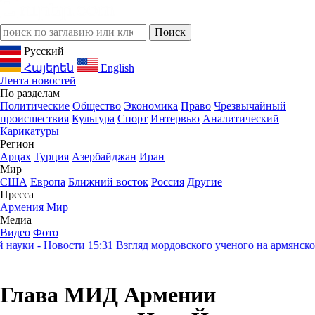
Русский
Հայերեն
English
Лента новостей
По разделам
Политические
Общество
Экономика
Право
Чрезвычайный
происшествия
Культура
Спорт
Интервью
Аналитический
Карикатуры
Регион
Арцах
Турция
Азербайджан
Иран
Мир
США
Европа
Ближний восток
Россия
Другие
Пресса
Армения
Мир
Медиа
Видео
Фото
уки - Новости
15:31
Взгляд мордовского ученого на армянское н
Глава МИД Армении