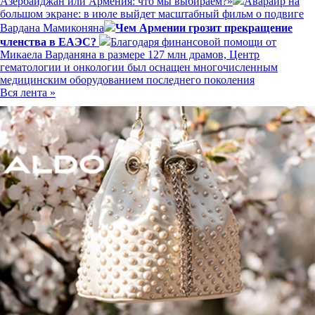
Азербайджан или Армения: что мы выбираем?»
Аварайр на
большом экране: в июле выйдет масштабный фильм о подвиге
Вардана Мамиконяна
Чем Армении грозит прекращение
членства в ЕАЭС?
Благодаря финансовой помощи от
Микаела Варданяна в размере 127 млн драмов, Центр
гематологии и онкологии был оснащен многочисленным
медицинским оборудованием последнего поколения
Вся лента »