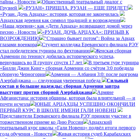
тайны - Новости
Общественный театральный диалог с
Грузией
«РУЗАН» ПРИШЛА. РУЗАН — ЕЩЕ ПРИДЕТ!
«Рузан. Дочь Арцаха»: история, которая не закончилась
Арцахская деревня как символ традиций и возрождения
«Наша деревня»: как «Дети Арцаха» возвращают домой через
песню - Новости
«РУЗАН. ДОЧЬ АРЦАХА»: ПРИЗЫВ К
ВОЗРОЖДЕНИЮ
"Страшно бывает потом": Война за Арцах
глазами военкора
Студент колледжа Ереванского филиала РЭУ
стал победителем турнира по фехтованию
Женская сборная
Армении по теннису добилась исторического успеха,
вернувшись во II группу спустя 17 лет
В третьем туре турнира
«Билли Джин Кинг» сборная Армении со счётом 3:0 победила
сборную Черногории
Армения — Албания 3:0: после разгрома
Азербайджана — следующая уверенная победа
Сильный
состав и большие надежды: сборная Армении завтра
выступит против сборной Азербайджана
Армяне
Афганистана: история общины, которая была влиятельной — и
почти исчезла
ЮНЫЕ АРЦАХЦЫ УСПЕШНО ОКОНЧИЛИ
ПЕРВЫЙ КУРС В ШКОЛЕ ИМЕНИ ГАЛИ НОВЕНЦ
Представители Ереванского филиала РЭУ приняли участие в
торжественном приеме ко Дню России
Арцахский
театральный курс школы «Гали Новенц» подвёл итоги первого
года обучения - Новости
Живая история судеб Карабахских