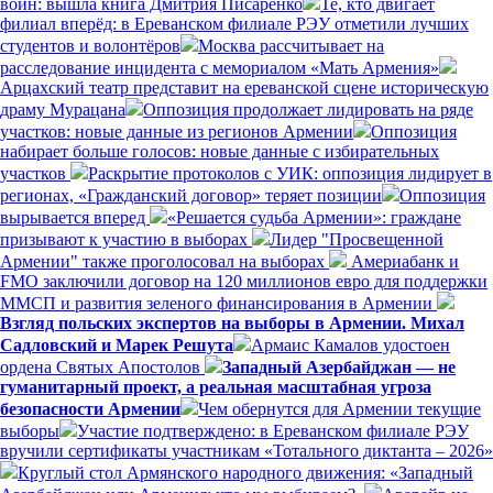
войн: вышла книга Дмитрия Писаренко
Те, кто двигает
филиал вперёд: в Ереванском филиале РЭУ отметили лучших
студентов и волонтёров
Москва рассчитывает на
расследование инцидента с мемориалом «Мать Армения»
Арцахский театр представит на ереванской сцене историческую
драму Мурацана
Оппозиция продолжает лидировать на ряде
участков: новые данные из регионов Армении
Оппозиция
набирает больше голосов: новые данные с избирательных
участков
Раскрытие протоколов с УИК: оппозиция лидирует в
регионах, «Гражданский договор» теряет позиции
Оппозиция
вырывается вперед
«Решается судьба Армении»: граждане
призывают к участию в выборах
Лидер "Просвещенной
Армении" также проголосовал на выборах
Америабанк и
FMO заключили договор на 120 миллионов евро для поддержки
ММСП и развития зеленого финансирования в Армении
Взгляд польских экспертов на выборы в Армении. Михал
Садловский и Марек Решута
Армаис Камалов удостоен
ордена Святых Апостолов
Западный Азербайджан — не
гуманитарный проект, а реальная масштабная угроза
безопасности Армении
Чем обернутся для Армении текущие
выборы
Участие подтверждено: в Ереванском филиале РЭУ
вручили сертификаты участникам «Тотального диктанта – 2026»
Круглый стол Армянского народного движения: «Западный