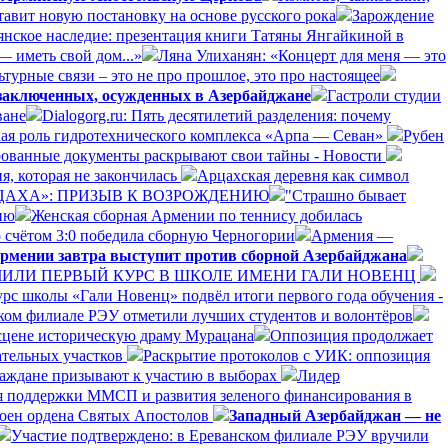
авит новую постановку на основе русского рока
Зарождение
янское наследие: презентация книги Татяны Янгайкиной в
— иметь свой дом...»
Ляна Улиханян: «Концерт для меня — это
турные связи – это не про прошлое, это про настоящее
 заключенных, осужденных в Азербайджане
Гастроли студии
ване
Dialogorg.ru: Пять десятилетий разделения: почему
ская роль гидротехнического комплекса «Арпа — Севан»
Рубен
рованные документы раскрывают свои тайны - Новости
я, которая не закончилась
Арцахская деревня как символ
РЦАХА»: ПРИЗЫВ К ВОЗРОЖДЕНИЮ
"Страшно бывает
ию
Женская сборная Армении по теннису добилась
 счётом 3:0 победила сборную Черногории
Армения —
рмении завтра выступит против сборной Азербайджана
ЛИ ПЕРВЫЙ КУРС В ШКОЛЕ ИМЕНИ ГАЛИ НОВЕНЦ
рс школы «Гали Новенц» подвёл итоги первого года обучения -
нском филиале РЭУ отметили лучших студентов и волонтёров
 сцене историческую драму Мурацана
Оппозиция продолжает
ательных участков
Раскрытие протоколов с УИК: оппозиция
раждане призывают к участию в выборах
Лидер
я поддержки ММСП и развития зеленого финансирования в
оен ордена Святых Апостолов
Западный Азербайджан — не
Участие подтверждено: в Ереванском филиале РЭУ вручили