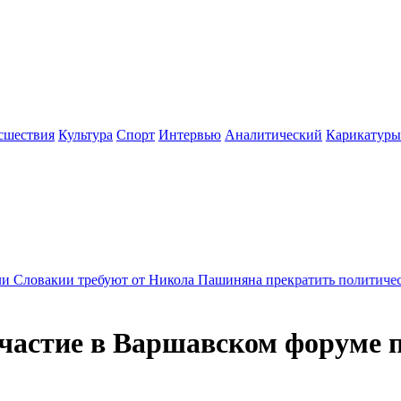
сшествия
Культура
Спорт
Интервью
Аналитический
Карикатуры
ребуют от Никола Пашиняна прекратить политические преслед
астие в Варшавском форуме п