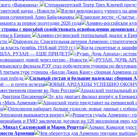
ского «Вараракна»
Степанакертский Театр Трех Ключей предст
оветской науки - Новости
Взгляд мордовского ученого на арм
ания сочинений Арно Бабаджаняна
Еланские вести: «Счастье 
нкинга за первое полугодие 2026 года
Армяно-российские куль
 страны с просьбой содействовать освобождению армянских
цены в Ереване
Армяно-грузинский театральный диалог в Ере
ости
Dialogorg.ru: Спасительная артерия Армении: стратегиче
а власть (ноябрь 1918-май 1919 гг.)
Когда секретные и зашиф
ШЛА. РУЗАН — ЕЩЕ ПРИДЕТ!
«Рузан. Дочь Арцаха»: истори
возвращают домой через песню - Новости
«РУЗАН. ДОЧЬ А
реванского филиала РЭУ стал победителем турнира по фехтован
В третьем туре турнира «Билли Джин Кинг» сборная Армении со
нная победа
Сильный состав и большие надежды: сборная А
ой — и почти исчезла
ЮНЫЕ АРЦАХЦЫ УСПЕШНО ОКОНЧИ
ржественном приеме ко Дню России
Арцахский театральный ку
а Дмитрия Писаренко
Те, кто двигает филиал вперёд: в Ерева
ом «Мать Армения»
Арцахский театр представит на ереванской
ии
Оппозиция набирает больше голосов: новые данные с избир
Оппозиция вырывается вперед
«Решается судьба Армении»: г
ериабанк и FMO заключили договор на 120 миллионов евро дл
и. Михал Садловский и Марек Решута
Армаис Камалов удост
сности Армении
Чем обернутся для Армении текущие выборы