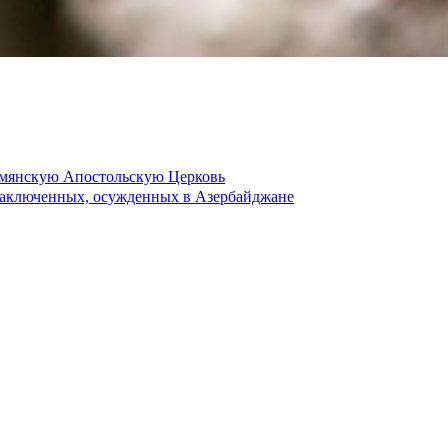
рмянскую Апостольскую Церковь
 заключенных, осужденных в Азербайджане