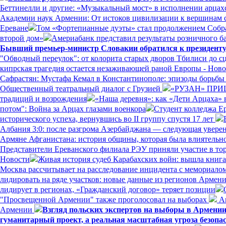
Беттинелли и другие: «Музыкальный мост» в исполнении арцах
Академии наук Армении: От истоков цивилизации к вершинам с
Ереване
Том «Фортепианные дуэты» стал продолжением Собр
второй дом»
Америабанк представил результаты розничного ба
Бывший премьер-министр Словакии обратился к президенту
"Обводный переулок": от колорита старых дворов Тбилиси до с
кипрская трагедия остается незаживающей раной Европы - Нов
Сафрастян: Мустафа Кемал в Константинополе: эпизоды борьбы з
Общественный театральный диалог с Грузией
«РУЗАН» ПРИ
традиций и возрождения
«Наша деревня»: как «Дети Арцаха» 
потом": Война за Арцах глазами военкора
Студент колледжа Е
исторического успеха, вернувшись во II группу спустя 17 лет
Албания 3:0: после разгрома Азербайджана — следующая увере
Армяне Афганистана: история общины, которая была влиятельн
Представители Ереванского филиала РЭУ приняли участие в то
Новости
Живая история судеб Карабахских войн: вышла книг
Москва рассчитывает на расследование инцидента с мемориал
лидировать на ряде участков: новые данные из регионов Армен
лидирует в регионах, «Гражданский договор» теряет позиции
"Просвещенной Армении" также проголосовал на выборах
Ам
Армении
Взгляд польских экспертов на выборы в Армени
гуманитарный проект, а реальная масштабная угроза безопа