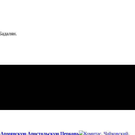
Бадалян.
а Армянскую Апостольскую Церковь
Комитас, Чайковский,