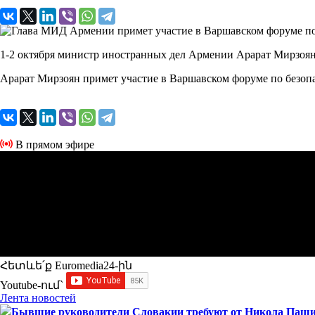
1-2 октября министр иностранных дел Армении Арарат Мирзоян
Арарат Мирзоян примет участие в Варшавском форуме по безоп
В прямом эфире
Հետևե՛ք Euromedia24-ին
Youtube-ում`
Лента новостей
Бывшие руководители Словакии требуют от Никола Пашин