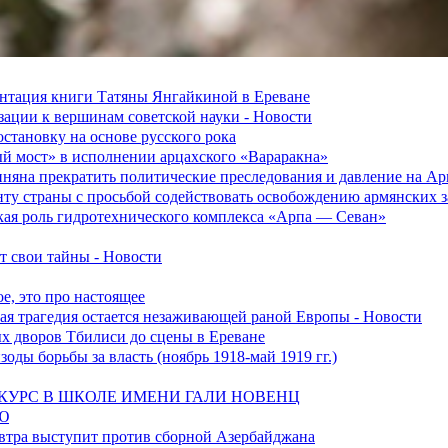
зентация книги Татяны Янгайкиной в Ереване
ации к вершинам советской науки - Новости
становку на основе русского рока
ый мост» в исполнении арцахского «Вараракна»
няна прекратить политические преследования и давление на А
ту страны с просьбой содействовать освобождению армянских
ская роль гидротехнического комплекса «Арпа — Севан»
 свои тайны - Новости
е, это про настоящее
ская трагедия остается незаживающей раной Европы - Новости
ых дворов Тбилиси до сцены в Ереване
оды борьбы за власть (ноябрь 1918-май 1919 гг.)
УРС В ШКОЛЕ ИМЕНИ ГАЛИ НОВЕНЦ
Ю
втра выступит против сборной Азербайджана