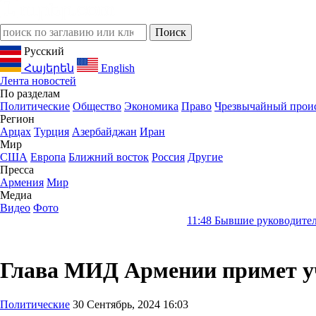
Русский
Հայերեն
English
Лента новостей
По разделам
Политические
Общество
Экономика
Право
Чрезвычайный прои
Регион
Арцах
Турция
Азербайджан
Иран
Мир
США
Европа
Ближний восток
Россия
Другие
Пресса
Армения
Мир
Медиа
Видео
Фото
11:48
Бывшие руководители Словакии т
Глава МИД Армении примет уч
Политические
30 Сентябрь, 2024 16:03