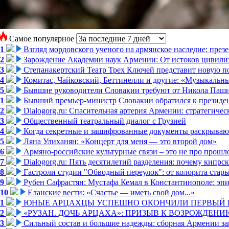
Самое популярное
1
Взгляд мордовского ученого на армянское наследие: пре
2
Зарождение Академии наук Армении: От истоков цивилиз
3
Степанакертский Театр Трех Ключей представит новую по
4
Комитас, Чайковский, Беттинелли и другие: «Музыкальн
5
Бывшие руководители Словакии требуют от Никола Паши
1
Бывший премьер-министр Словакии обратился к президен
2
Dialogorg.ru: Спасительная артерия Армении: стратегиче
3
Общественный театральный диалог с Грузией
4
Когда секретные и зашифрованные документы раскрывают
5
Ляна Улиханян: «Концерт для меня — это второй дом»
6
Армяно-российские культурные связи – это не про прошло
7
Dialogorg.ru: Пять десятилетий разделения: почему кипр
8
Гастроли студии "Обводный переулок": от колорита стар
9
Рубен Сафрастян: Мустафа Кемал в Константинополе: эпиз
10
Еланские вести: «Счастье — иметь свой дом...»
1
ЮНЫЕ АРЦАХЦЫ УСПЕШНО ОКОНЧИЛИ ПЕРВЫЙ К
2
«РУЗАН. ДОЧЬ АРЦАХА»: ПРИЗЫВ К ВОЗРОЖДЕНИ
3
Сильный состав и большие надежды: сборная Армении за